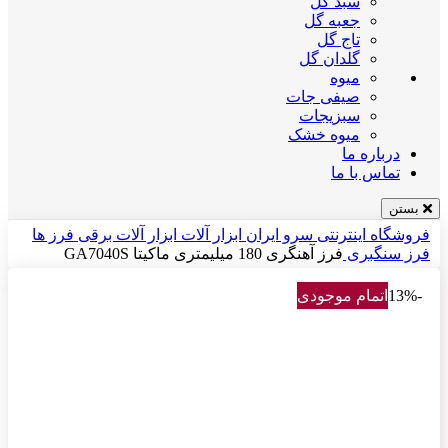
سبد گل
جعبه گل
تاج گل
گلدان گل
میوه
صیفی جات
سبزیجات
میوه خشک
درباره ما
تماس با ما
بستن
فروشگاه اینترنتی سرو ایران
ابزار آلات
ابزار آلات برقی
فرز ها
فرز سنگبری
فرز آهنگری 180 میلیمتری ماکیتا GA7040S
-13%
اتمام موجودی