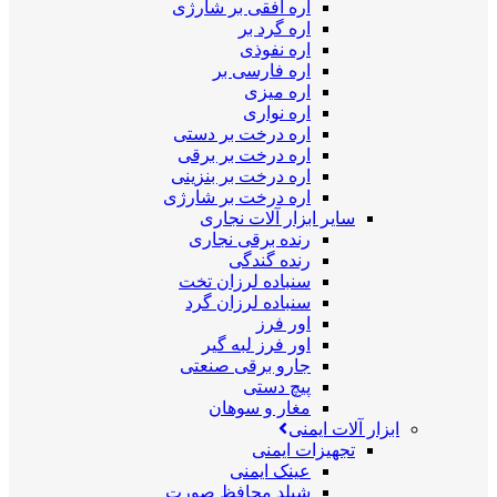
اره افقی بر شارژی
اره گرد بر
اره نفوذی
اره فارسی بر
اره میزی
اره نواری
اره درخت بر دستی
اره درخت بر برقی
اره درخت بر بنزینی
اره درخت بر شارژی
سایر ابزار آلات نجاری
رنده برقی نجاری
رنده گندگی
سنباده لرزان تخت
سنباده لرزان گرد
اور فرز
اور فرز لبه گیر
جارو برقی صنعتی
پیچ دستی
مغار و سوهان
ابزار آلات ایمنی
تجهیزات ایمنی
عینک ایمنی
شیلد محافظ صورت