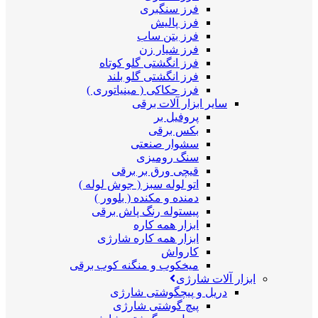
فرز سنگبری
فرز پالیش
فرز بتن ساب
فرز شیار زن
فرز انگشتی گلو کوتاه
فرز انگشتی گلو بلند
فرز حکاکی ( مینیاتوری )
سایر ابزار آلات برقی
پروفیل بر
بکس برقی
سشوار صنعتی
سنگ رومیزی
قیچی ورق بر برقی
اتو لوله سبز ( جوش لوله )
دمنده و مکنده ( بلوور )
پیستوله رنگ پاش برقی
ابزار همه کاره
ابزار همه کاره شارژی
کارواش
میخکوب و منگنه کوب برقی
ابزار آلات شارژی
دریل و پیچگوشتی شارژی
پیچ گوشتی شارژی