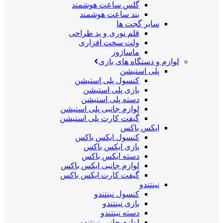
گلس ساعت هوشمند
بند ساعت هوشمند
سایر گجت ها
قلم نوری و پد طراحی
ولت سخت افزاری
ماساژور
لوازم و دستگاه های بازی
پلی استیشن
کنسول پلی استیشن
بازی پلی استیشن
دسته پلی استیشن
لوازم جانبی پلی استیشن
گیفت کارت پلی استیشن
ایکس باکس
کنسول ایکس باکس
بازی ایکس باکس
دسته ایکس باکس
لوازم جانبی ایکس باکس
گیفت کارت ایکس باکس
نینتندو
کنسول نینتندو
بازی نینتندو
دسته نینتندو
لوازم جانبی نینتندو