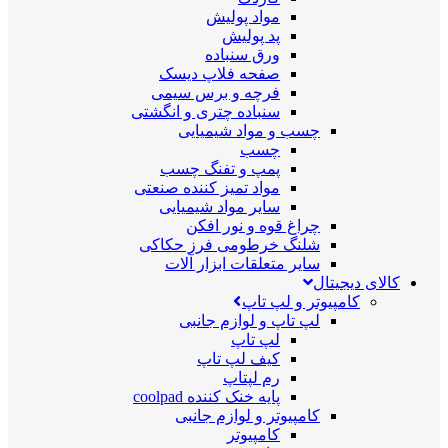
مواد پولیش
پد پولیش
ورق سنباده
صفحه فلاپ دیسک
فرچه و برس سیمی
سنباده چتری و انگشتی
چسب و مواد شیمیایی
چسب
پمپ و تفنگ چسب
مواد تمیز کننده صنعتی
سایر مواد شیمیایی
چراغ قوه و نور افکن
شلنگ خرطومی فرز حکاکی
سایر متعلقات ابزار آلات
کالای دیجیتال
کامپیوتر و لپ تاپ
لپ تاپ و لوازم جانبی
لپ تاپ
کیف لپ تاپ
رم لپتاپ
پایه خنک کننده coolpad
کامپیوتر و لوازم جانبی
کامپیوتر