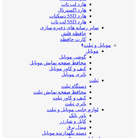
هارد لپ تاپ
هارد اکسترنال
هارد SSD دسکتاپ
هارد SSD لپ تاپ
سایر رسانه های ذخیره سازی
حافظه فلش
کارت حافظه
موبایل و تبلت
موبایل
گوشی موبایل
محافظ صفحه نمایش موبایل
کیف و کاور موبایل
باتری موبایل
تبلت
دستگاه تبلت
محافظ صفحه نمایش تبلت
کیف و کاور تبلت
باتری تبلت
لوازم جانبی موبایل و تبلت
پاور بانک
کابل و شارژر
مبدل برق
دسته نگهدارنده موبایل