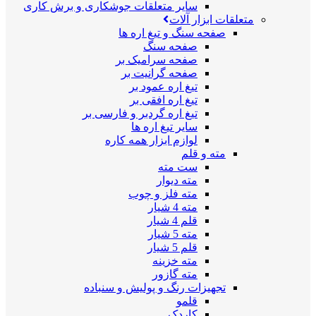
سایر متعلقات جوشکاری و برش کاری
متعلقات ابزار آلات
صفحه سنگ و تیغ اره ها
صفحه سنگ
صفحه سرامیک بر
صفحه گرانیت بر
تیغ اره عمود بر
تیغ اره افقی بر
تیغ اره گردبر و فارسی بر
سایر تیغ اره ها
لوازم ابزار همه کاره
مته و قلم
ست مته
مته دیوار
مته فلز و چوب
مته 4 شیار
قلم 4 شیار
مته 5 شیار
قلم 5 شیار
مته خزینه
مته گازور
تجهیزات رنگ و پولیش و سنباده
قلمو
کاردک