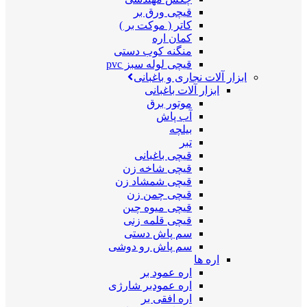
قیچی ورق بر
کاتر ( موکت بر )
کمان اره
منگنه کوب دستی
قیچی لوله سبز pvc
ابزار آلات نجاری و باغبانی
ابزار آلات باغبانی
موتور برق
آب پاش
بیلچه
تبر
قیچی باغبانی
قیچی شاخه زن
قیچی شمشاد زن
قیچی چمن زن
قیچی میوه چین
قیچی قلمه زنی
سم پاش دستی
سم پاش رو دوشی
اره ها
اره عمود بر
اره عمودبر شارژی
اره افقی بر