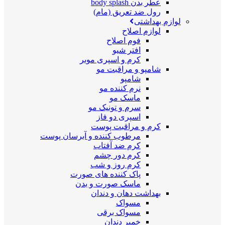
عطر بدن body splash
رول ضد تعریق (مام)
لوازم بهداشتی
لوازم اصلاح
فوم اصلاح
افتر شیو
کرم و اسپری موبر
شامپو و مراقبت مو
شامپو
نرم کننده مو
ماسک مو
سرم و تونیک مو
اسپری دو فاز
کرم و مراقبت پوست
مرطوب کننده و آبرسان پوست
کرم ضد آفتاب
کرم دور چشم
کرم روز و شب
پاک کننده های صورت
ماسک صورت و بدن
بهداشت دهان و دندان
مسواک
مسواک برقی
خمیر دندان