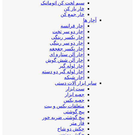
سیم لخت کن اتوماتیک
خار باز کن
خار جمع کن
آچار ها
آچار فرانسه
آچار دو سر تخت
آچار یکسر رینگی
آچار دو سر رینگی
آچار یکسر جغجغه
آچار آلن ستاره ای
آچار آلن شش گوش
آچار لوله گیر
آچار لوله گیر دو دسته
آچار شبکه
سایر ابزار آلات دستی
ست ابزار
جعبه ابزار
جعبه بکس
متعلقات بکس و بیت
پیچ گوشتی
پیچ گوشتی ضربه خور
فاز متر
چکش دو شاخ
چکش مهندسی