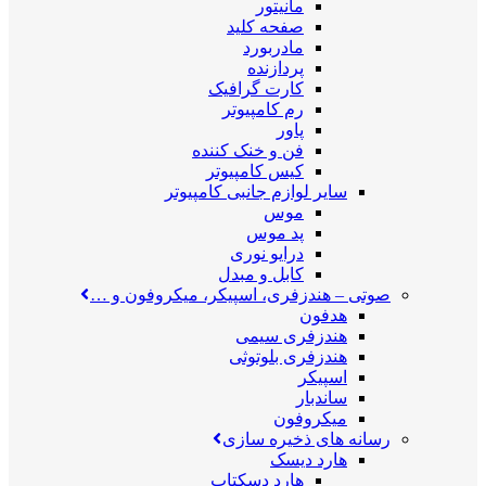
مانیتور
صفحه کلید
مادربورد
پردازنده
کارت گرافیک
رم کامپیوتر
پاور
فن و خنک کننده
کیس کامپیوتر
سایر لوازم جانبی کامپیوتر
موس
پد موس
درایو نوری
کابل و مبدل
صوتی
–
هندزفری، اسپیکر، میکروفون و …
هدفون
هندزفری سیمی
هندزفری بلوتوثی
اسپیکر
ساندبار
میکروفون
رسانه های ذخیره سازی
هارد دیسک
هارد دسکتاپ