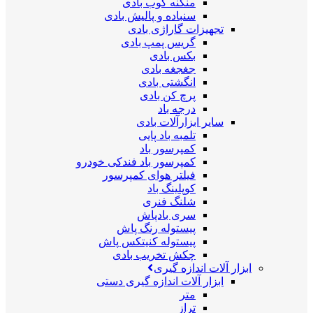
منگنه کوب بادی
سنباده و پالیش بادی
تجهیزات گاراژی بادی
گریس پمپ بادی
بکس بادی
جغجغه بادی
انگشتی بادی
پرچ کن بادی
درجه باد
سایر ابزارآلات بادی
تلمبه باد پایی
کمپرسور باد
کمپرسور باد فندکی خودرو
فیلتر هوای کمپرسور
کوپلینگ باد
شلنگ فنری
سری بادپاش
پیستوله رنگ پاش
پیستوله کنیتکس پاش
چکش تخریب بادی
ابزار آلات اندازه گیری
ابزار آلات اندازه گیری دستی
متر
تراز