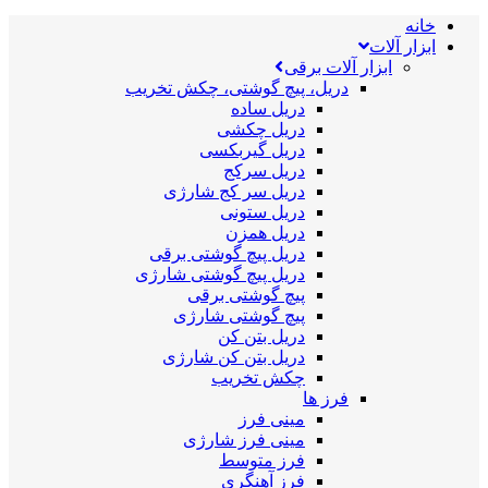
خانه
ابزار آلات
ابزار آلات برقی
دریل، پیچ گوشتی، چکش تخریب
دریل ساده
دریل چکشی
دریل گیربکسی
دریل سرکج
دریل سر کج شارژی
دریل ستونی
دریل همزن
دریل پیچ گوشتی برقی
دریل پیچ گوشتی شارژی
پیچ گوشتی برقی
پیچ گوشتی شارژی
دریل بتن کن
دریل بتن کن شارژی
چکش تخریب
فرز ها
مینی فرز
مینی فرز شارژی
فرز متوسط
فرز آهنگری