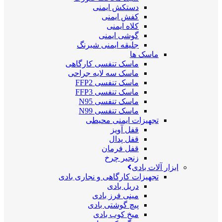
دستکش ایمنی
کفش ایمنی
کلاه ایمنی
گوشی ایمنی
جلیقه ایمنی شبرنگ
ماسک ها
ماسک تنفسی کارگاهی
ماسک سه لایه جراحی
ماسک تنفسی FFP2
ماسک تنفسی FFP3
ماسک تنفسی N95
ماسک تنفسی N99
تجهیزات ایمنی محیطی
قفل آویز
قفل پدال
قفل فرمان
زنجیر چرخ
ابزار آلات بادی
تجهیزات کارگاهی و نجاری بادی
دریل بادی
مینی فرز بادی
پیچ گوشتی بادی
میخ کوب بادی