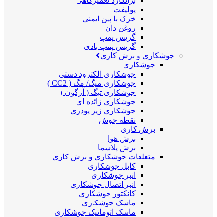
برانکارد تعمیرگاهی
پولیفت
خرک با پین ایمنی
روغن دان
گریس پمپ
گریس پمپ بادی
جوشکاری و برش کاری
جوشکاری
جوشکاری الکترود دستی
جوشکاری میگ/ مگ ( CO2 )
جوشکاری تیگ ( آرگون )
جوشکاری زائده ای
جوشکاری زیر پودری
نقطه جوش
برش کاری
برش هوا
برش پلاسما
متعلقات جوشکاری و برش کاری
کابل جوشکاری
انبر جوشکاری
انبر اتصال جوشکاری
کانکتور جوشکاری
ماسک جوشکاری
ماسک اتوماتیک جوشکاری