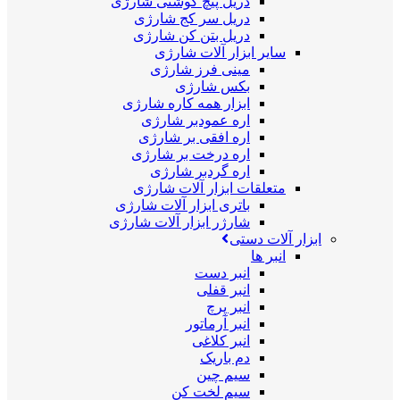
دریل پیچ گوشتی شارژی
دریل سر کج شارژی
دریل بتن کن شارژی
سایر ابزار آلات شارژی
مینی فرز شارژی
بکس شارژی
ابزار همه کاره شارژی
اره عمودبر شارژی
اره افقی بر شارژی
اره درخت بر شارژی
اره گردبر شارژی
متعلقات ابزار آلات شارژی
باتری ابزار آلات شارژی
شارژر ابزار آلات شارژی
ابزار آلات دستی
انبر ها
انبر دست
انبر قفلی
انبر پرچ
انبر آرماتور
انبر کلاغی
دم باریک
سیم چین
سیم لخت کن