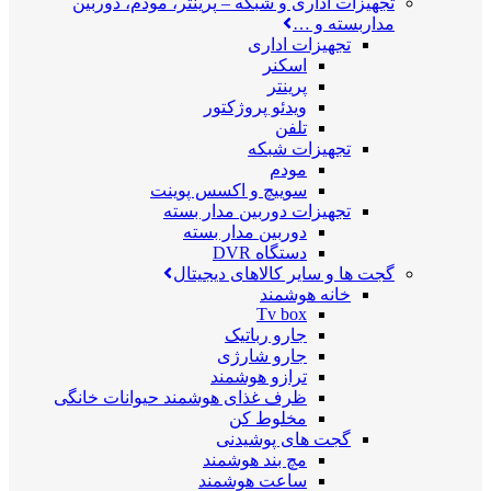
تجهیزات اداری و شبکه
–
پرینتر، مودم، دوربین
مداربسته و …
تجهیزات اداری
اسکنر
پرینتر
ویدئو پروژکتور
تلفن
تجهیزات شبکه
مودم
سوییچ و اکسس پوینت
تجهیزات دوربین مدار بسته
دوربین مدار بسته
دستگاه DVR
گجت ها و سایر کالاهای دیجیتال
خانه هوشمند
Tv box
جارو رباتیک
جارو شارژی
ترازو هوشمند
ظرف غذای هوشمند حیوانات خانگی
مخلوط کن
گجت های پوشیدنی
مچ بند هوشمند
ساعت هوشمند