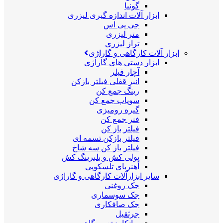
گونیا
ابزار آلات اندازه گیری لیزری
جی پی اس
متر لیزری
تراز لیزری
ابزار آلات کارگاهی و گاراژی
ابزار دستی های گاراژی
آچار فیلر
انبر قفلی فیلتر بازکن
رینگ جمع کن
سوپاپ جمع کن
گیره رومیزی
فنر جمع کن
فیلتر باز کن
فیلتر بازکن تسمه ای
فیلتر باز کن سه شاخ
پولی کش و بلبرینگ کش
آهنربای تلسکوپی
سایر ابزارآلات کارگاهی و گاراژی
جک روغنی
جک سوسماری
جک صافکاری
جرثقیل