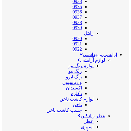
0933
0935
0936
0937
0938
0939
رایتل
0920
0921
0922
آرایشی و بهداشتی
لوازم آرایشی
لوازم رنگ مو
رنگ مو
رنگ ابرو
واریاسیون
اکسیدان
دکلره
لوازم کاشت ناخن
ناخن
چسب کاشت ناخن
عطر و ادکلن
عطر
اسپری