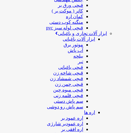
قیچی ورق بر
کاتر ( موکت بر )
کمان اره
منگنه کوب دستی
قیچی لوله سبز pvc
ابزار آلات نجاری و باغبانی
ابزار آلات باغبانی
موتور برق
آب پاش
بیلچه
تبر
قیچی باغبانی
قیچی شاخه زن
قیچی شمشاد زن
قیچی چمن زن
قیچی میوه چین
قیچی قلمه زنی
سم پاش دستی
سم پاش رو دوشی
اره ها
اره عمود بر
اره عمودبر شارژی
اره افقی بر