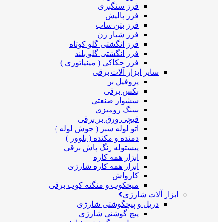
فرز سنگبری
فرز پالیش
فرز بتن ساب
فرز شیار زن
فرز انگشتی گلو کوتاه
فرز انگشتی گلو بلند
فرز حکاکی ( مینیاتوری )
سایر ابزار آلات برقی
پروفیل بر
بکس برقی
سشوار صنعتی
سنگ رومیزی
قیچی ورق بر برقی
اتو لوله سبز ( جوش لوله )
دمنده و مکنده ( بلوور )
پیستوله رنگ پاش برقی
ابزار همه کاره
ابزار همه کاره شارژی
کارواش
میخکوب و منگنه کوب برقی
ابزار آلات شارژی
دریل و پیچگوشتی شارژی
پیچ گوشتی شارژی