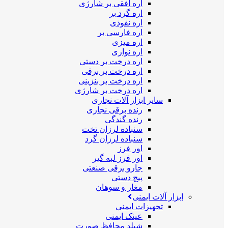
اره افقی بر شارژی
اره گرد بر
اره نفوذی
اره فارسی بر
اره میزی
اره نواری
اره درخت بر دستی
اره درخت بر برقی
اره درخت بر بنزینی
اره درخت بر شارژی
سایر ابزار آلات نجاری
رنده برقی نجاری
رنده گندگی
سنباده لرزان تخت
سنباده لرزان گرد
اور فرز
اور فرز لبه گیر
جارو برقی صنعتی
پیچ دستی
مغار و سوهان
ابزار آلات ایمنی
تجهیزات ایمنی
عینک ایمنی
شیلد محافظ صورت