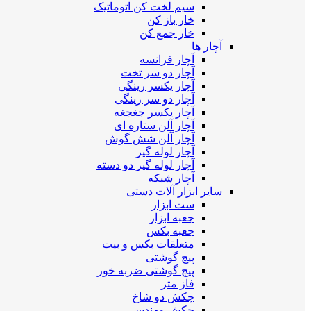
سیم لخت کن اتوماتیک
خار باز کن
خار جمع کن
آچار ها
آچار فرانسه
آچار دو سر تخت
آچار یکسر رینگی
آچار دو سر رینگی
آچار یکسر جغجغه
آچار آلن ستاره ای
آچار آلن شش گوش
آچار لوله گیر
آچار لوله گیر دو دسته
آچار شبکه
سایر ابزار آلات دستی
ست ابزار
جعبه ابزار
جعبه بکس
متعلقات بکس و بیت
پیچ گوشتی
پیچ گوشتی ضربه خور
فاز متر
چکش دو شاخ
چکش مهندسی