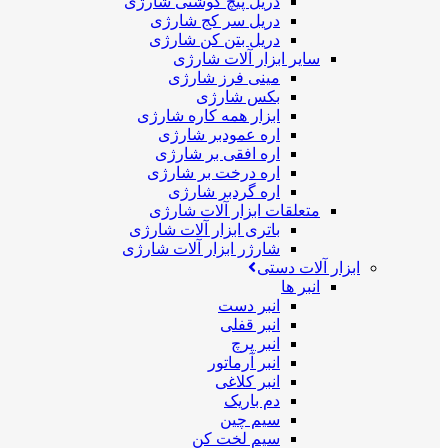
دریل پیچ گوشتی شارژی
دریل سر کج شارژی
دریل بتن کن شارژی
سایر ابزار آلات شارژی
مینی فرز شارژی
بکس شارژی
ابزار همه کاره شارژی
اره عمودبر شارژی
اره افقی بر شارژی
اره درخت بر شارژی
اره گردبر شارژی
متعلقات ابزار آلات شارژی
باتری ابزار آلات شارژی
شارژر ابزار آلات شارژی
ابزار آلات دستی
انبر ها
انبر دست
انبر قفلی
انبر پرچ
انبر آرماتور
انبر کلاغی
دم باریک
سیم چین
سیم لخت کن