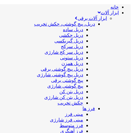
خانه
ابزار آلات
ابزار آلات برقی
دریل، پیچ گوشتی، چکش تخریب
دریل ساده
دریل چکشی
دریل گیربکسی
دریل سرکج
دریل سر کج شارژی
دریل ستونی
دریل همزن
دریل پیچ گوشتی برقی
دریل پیچ گوشتی شارژی
پیچ گوشتی برقی
پیچ گوشتی شارژی
دریل بتن کن
دریل بتن کن شارژی
چکش تخریب
فرز ها
مینی فرز
مینی فرز شارژی
فرز متوسط
فرز آهنگری