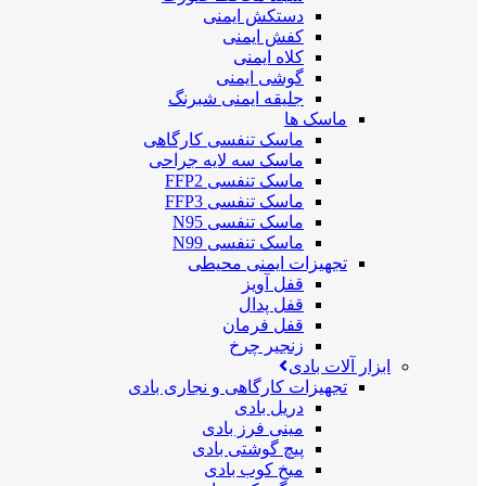
دستکش ایمنی
کفش ایمنی
کلاه ایمنی
گوشی ایمنی
جلیقه ایمنی شبرنگ
ماسک ها
ماسک تنفسی کارگاهی
ماسک سه لایه جراحی
ماسک تنفسی FFP2
ماسک تنفسی FFP3
ماسک تنفسی N95
ماسک تنفسی N99
تجهیزات ایمنی محیطی
قفل آویز
قفل پدال
قفل فرمان
زنجیر چرخ
ابزار آلات بادی
تجهیزات کارگاهی و نجاری بادی
دریل بادی
مینی فرز بادی
پیچ گوشتی بادی
میخ کوب بادی