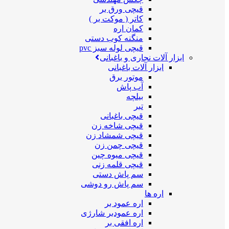
قیچی ورق بر
کاتر ( موکت بر )
کمان اره
منگنه کوب دستی
قیچی لوله سبز pvc
ابزار آلات نجاری و باغبانی
ابزار آلات باغبانی
موتور برق
آب پاش
بیلچه
تبر
قیچی باغبانی
قیچی شاخه زن
قیچی شمشاد زن
قیچی چمن زن
قیچی میوه چین
قیچی قلمه زنی
سم پاش دستی
سم پاش رو دوشی
اره ها
اره عمود بر
اره عمودبر شارژی
اره افقی بر