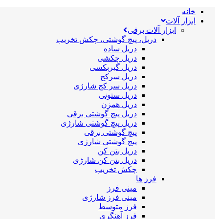
خانه
ابزار آلات
ابزار آلات برقی
دریل، پیچ گوشتی، چکش تخریب
دریل ساده
دریل چکشی
دریل گیربکسی
دریل سرکج
دریل سر کج شارژی
دریل ستونی
دریل همزن
دریل پیچ گوشتی برقی
دریل پیچ گوشتی شارژی
پیچ گوشتی برقی
پیچ گوشتی شارژی
دریل بتن کن
دریل بتن کن شارژی
چکش تخریب
فرز ها
مینی فرز
مینی فرز شارژی
فرز متوسط
فرز آهنگری