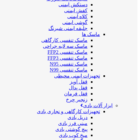
دستکش ایمنی
کفش ایمنی
کلاه ایمنی
گوشی ایمنی
جلیقه ایمنی شبرنگ
ماسک ها
ماسک تنفسی کارگاهی
ماسک سه لایه جراحی
ماسک تنفسی FFP2
ماسک تنفسی FFP3
ماسک تنفسی N95
ماسک تنفسی N99
تجهیزات ایمنی محیطی
قفل آویز
قفل پدال
قفل فرمان
زنجیر چرخ
ابزار آلات بادی
تجهیزات کارگاهی و نجاری بادی
دریل بادی
مینی فرز بادی
پیچ گوشتی بادی
میخ کوب بادی