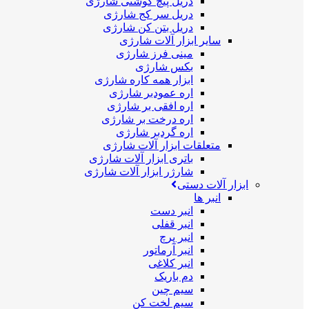
دریل پیچ گوشتی شارژی
دریل سر کج شارژی
دریل بتن کن شارژی
سایر ابزار آلات شارژی
مینی فرز شارژی
بکس شارژی
ابزار همه کاره شارژی
اره عمودبر شارژی
اره افقی بر شارژی
اره درخت بر شارژی
اره گردبر شارژی
متعلقات ابزار آلات شارژی
باتری ابزار آلات شارژی
شارژر ابزار آلات شارژی
ابزار آلات دستی
انبر ها
انبر دست
انبر قفلی
انبر پرچ
انبر آرماتور
انبر کلاغی
دم باریک
سیم چین
سیم لخت کن