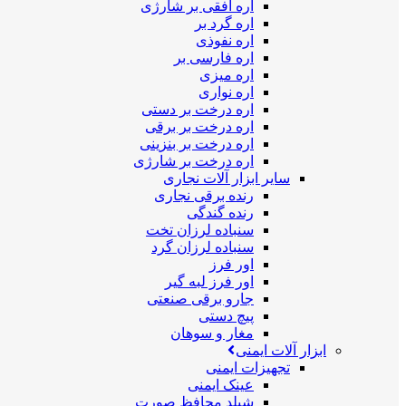
اره افقی بر شارژی
اره گرد بر
اره نفوذی
اره فارسی بر
اره میزی
اره نواری
اره درخت بر دستی
اره درخت بر برقی
اره درخت بر بنزینی
اره درخت بر شارژی
سایر ابزار آلات نجاری
رنده برقی نجاری
رنده گندگی
سنباده لرزان تخت
سنباده لرزان گرد
اور فرز
اور فرز لبه گیر
جارو برقی صنعتی
پیچ دستی
مغار و سوهان
ابزار آلات ایمنی
تجهیزات ایمنی
عینک ایمنی
شیلد محافظ صورت