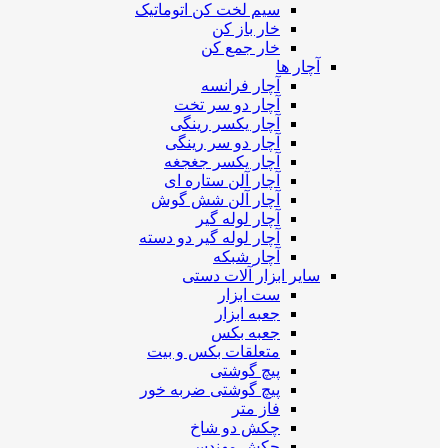
سیم لخت کن اتوماتیک
خار باز کن
خار جمع کن
آچار ها
آچار فرانسه
آچار دو سر تخت
آچار یکسر رینگی
آچار دو سر رینگی
آچار یکسر جغجغه
آچار آلن ستاره ای
آچار آلن شش گوش
آچار لوله گیر
آچار لوله گیر دو دسته
آچار شبکه
سایر ابزار آلات دستی
ست ابزار
جعبه ابزار
جعبه بکس
متعلقات بکس و بیت
پیچ گوشتی
پیچ گوشتی ضربه خور
فاز متر
چکش دو شاخ
چکش مهندسی