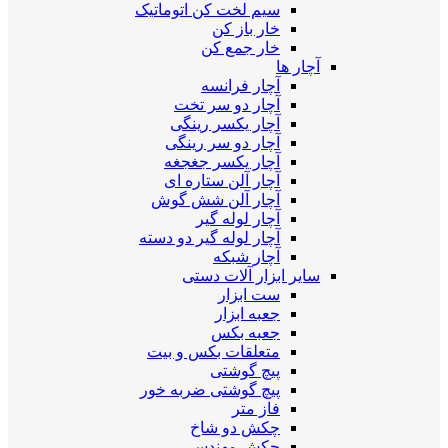
سیم لخت کن اتوماتیک
خار باز کن
خار جمع کن
آچار ها
آچار فرانسه
آچار دو سر تخت
آچار یکسر رینگی
آچار دو سر رینگی
آچار یکسر جغجغه
آچار آلن ستاره ای
آچار آلن شش گوش
آچار لوله گیر
آچار لوله گیر دو دسته
آچار شبکه
سایر ابزار آلات دستی
ست ابزار
جعبه ابزار
جعبه بکس
متعلقات بکس و بیت
پیچ گوشتی
پیچ گوشتی ضربه خور
فاز متر
چکش دو شاخ
چکش مهندسی