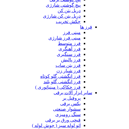
پیچ گوشتی شارژی
دریل بتن کن
دریل بتن کن شارژی
چکش تخریب
فرز ها
مینی فرز
مینی فرز شارژی
فرز متوسط
فرز آهنگری
فرز سنگبری
فرز پالیش
فرز بتن ساب
فرز شیار زن
فرز انگشتی گلو کوتاه
فرز انگشتی گلو بلند
فرز حکاکی ( مینیاتوری )
سایر ابزار آلات برقی
پروفیل بر
بکس برقی
سشوار صنعتی
سنگ رومیزی
قیچی ورق بر برقی
اتو لوله سبز ( جوش لوله )