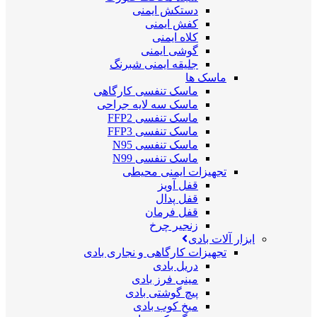
دستکش ایمنی
کفش ایمنی
کلاه ایمنی
گوشی ایمنی
جلیقه ایمنی شبرنگ
ماسک ها
ماسک تنفسی کارگاهی
ماسک سه لایه جراحی
ماسک تنفسی FFP2
ماسک تنفسی FFP3
ماسک تنفسی N95
ماسک تنفسی N99
تجهیزات ایمنی محیطی
قفل آویز
قفل پدال
قفل فرمان
زنجیر چرخ
ابزار آلات بادی
تجهیزات کارگاهی و نجاری بادی
دریل بادی
مینی فرز بادی
پیچ گوشتی بادی
میخ کوب بادی