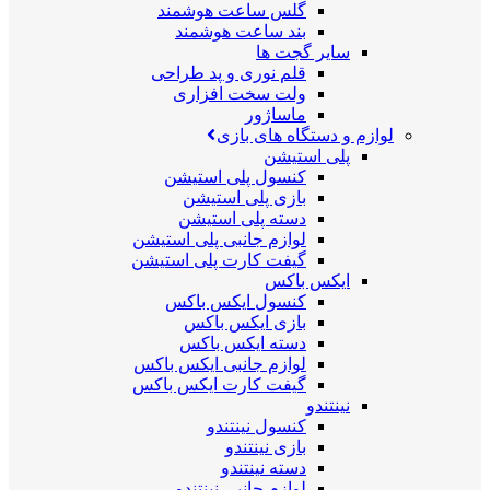
گلس ساعت هوشمند
بند ساعت هوشمند
سایر گجت ها
قلم نوری و پد طراحی
ولت سخت افزاری
ماساژور
لوازم و دستگاه های بازی
پلی استیشن
کنسول پلی استیشن
بازی پلی استیشن
دسته پلی استیشن
لوازم جانبی پلی استیشن
گیفت کارت پلی استیشن
ایکس باکس
کنسول ایکس باکس
بازی ایکس باکس
دسته ایکس باکس
لوازم جانبی ایکس باکس
گیفت کارت ایکس باکس
نینتندو
کنسول نینتندو
بازی نینتندو
دسته نینتندو
لوازم جانبی نینتندو