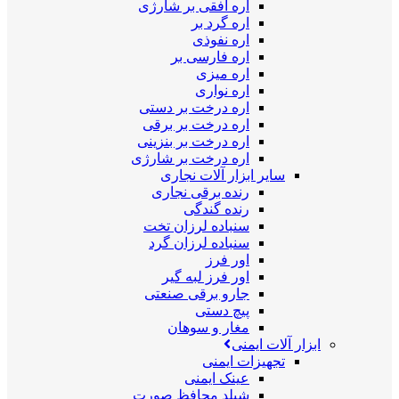
اره افقی بر شارژی
اره گرد بر
اره نفوذی
اره فارسی بر
اره میزی
اره نواری
اره درخت بر دستی
اره درخت بر برقی
اره درخت بر بنزینی
اره درخت بر شارژی
سایر ابزار آلات نجاری
رنده برقی نجاری
رنده گندگی
سنباده لرزان تخت
سنباده لرزان گرد
اور فرز
اور فرز لبه گیر
جارو برقی صنعتی
پیچ دستی
مغار و سوهان
ابزار آلات ایمنی
تجهیزات ایمنی
عینک ایمنی
شیلد محافظ صورت