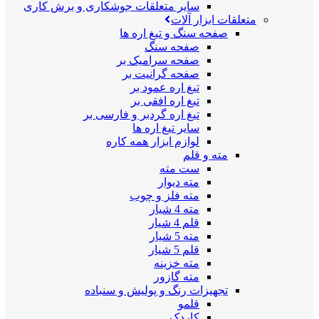
سایر متعلقات جوشکاری و برش کاری
متعلقات ابزار آلات
صفحه سنگ و تیغ اره ها
صفحه سنگ
صفحه سرامیک بر
صفحه گرانیت بر
تیغ اره عمود بر
تیغ اره افقی بر
تیغ اره گردبر و فارسی بر
سایر تیغ اره ها
لوازم ابزار همه کاره
مته و قلم
ست مته
مته دیوار
مته فلز و چوب
مته 4 شیار
قلم 4 شیار
مته 5 شیار
قلم 5 شیار
مته خزینه
مته گازور
تجهیزات رنگ و پولیش و سنباده
قلمو
کاردک