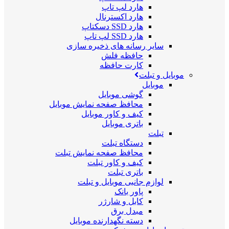
هارد لپ تاپ
هارد اکسترنال
هارد SSD دسکتاپ
هارد SSD لپ تاپ
سایر رسانه های ذخیره سازی
حافظه فلش
کارت حافظه
موبایل و تبلت
موبایل
گوشی موبایل
محافظ صفحه نمایش موبایل
کیف و کاور موبایل
باتری موبایل
تبلت
دستگاه تبلت
محافظ صفحه نمایش تبلت
کیف و کاور تبلت
باتری تبلت
لوازم جانبی موبایل و تبلت
پاور بانک
کابل و شارژر
مبدل برق
دسته نگهدارنده موبایل