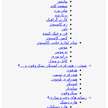
مانیتور
صفحه کلید
مادربورد
پردازنده
کارت گرافیک
رم کامپیوتر
پاور
فن و خنک کننده
کیس کامپیوتر
سایر لوازم جانبی کامپیوتر
موس
پد موس
درایو نوری
کابل و مبدل
صوتی
–
هندزفری، اسپیکر، میکروفون و …
هدفون
هندزفری سیمی
هندزفری بلوتوثی
اسپیکر
ساندبار
میکروفون
رسانه های ذخیره سازی
هارد دیسک
هارد دسکتاپ