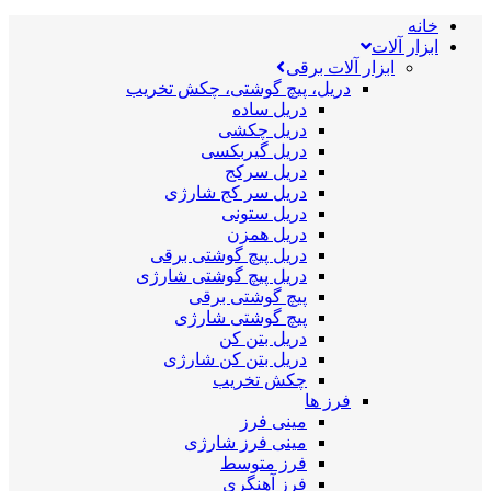
خانه
ابزار آلات
ابزار آلات برقی
دریل، پیچ گوشتی، چکش تخریب
دریل ساده
دریل چکشی
دریل گیربکسی
دریل سرکج
دریل سر کج شارژی
دریل ستونی
دریل همزن
دریل پیچ گوشتی برقی
دریل پیچ گوشتی شارژی
پیچ گوشتی برقی
پیچ گوشتی شارژی
دریل بتن کن
دریل بتن کن شارژی
چکش تخریب
فرز ها
مینی فرز
مینی فرز شارژی
فرز متوسط
فرز آهنگری