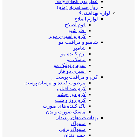
عطر بدن body splash
رول ضد تعریق (مام)
لوازم بهداشتی
لوازم اصلاح
فوم اصلاح
افتر شیو
کرم و اسپری موبر
شامپو و مراقبت مو
شامپو
نرم کننده مو
ماسک مو
سرم و تونیک مو
اسپری دو فاز
کرم و مراقبت پوست
مرطوب کننده و آبرسان پوست
کرم ضد آفتاب
کرم دور چشم
کرم روز و شب
پاک کننده های صورت
ماسک صورت و بدن
بهداشت دهان و دندان
مسواک
مسواک برقی
خمیر دندان