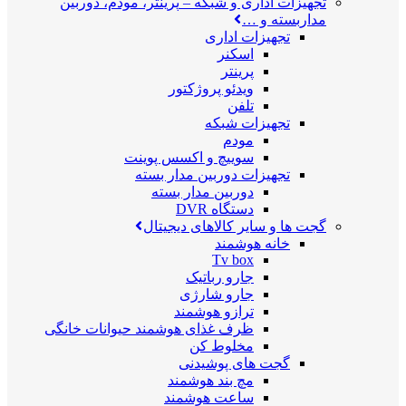
تجهیزات اداری و شبکه
–
پرینتر، مودم، دوربین
مداربسته و …
تجهیزات اداری
اسکنر
پرینتر
ویدئو پروژکتور
تلفن
تجهیزات شبکه
مودم
سوییچ و اکسس پوینت
تجهیزات دوربین مدار بسته
دوربین مدار بسته
دستگاه DVR
گجت ها و سایر کالاهای دیجیتال
خانه هوشمند
Tv box
جارو رباتیک
جارو شارژی
ترازو هوشمند
ظرف غذای هوشمند حیوانات خانگی
مخلوط کن
گجت های پوشیدنی
مچ بند هوشمند
ساعت هوشمند