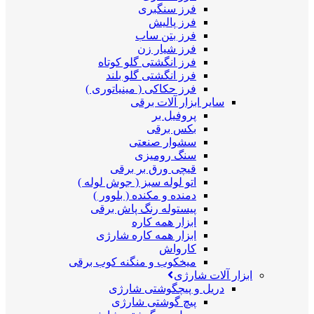
فرز سنگبری
فرز پالیش
فرز بتن ساب
فرز شیار زن
فرز انگشتی گلو کوتاه
فرز انگشتی گلو بلند
فرز حکاکی ( مینیاتوری )
سایر ابزار آلات برقی
پروفیل بر
بکس برقی
سشوار صنعتی
سنگ رومیزی
قیچی ورق بر برقی
اتو لوله سبز ( جوش لوله )
دمنده و مکنده ( بلوور )
پیستوله رنگ پاش برقی
ابزار همه کاره
ابزار همه کاره شارژی
کارواش
میخکوب و منگنه کوب برقی
ابزار آلات شارژی
دریل و پیچگوشتی شارژی
پیچ گوشتی شارژی