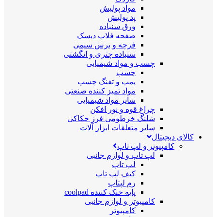
مواد پولیش
پد پولیش
ورق سنباده
صفحه فلاپ دیسک
فرچه و برس سیمی
سنباده چتری و انگشتی
چسب و مواد شیمیایی
چسب
پمپ و تفنگ چسب
مواد تمیز کننده صنعتی
سایر مواد شیمیایی
چراغ قوه و نور افکن
شلنگ خرطومی فرز حکاکی
سایر متعلقات ابزار آلات
کالای دیجیتال
کامپیوتر و لپ تاپ
لپ تاپ و لوازم جانبی
لپ تاپ
کیف لپ تاپ
رم لپتاپ
پایه خنک کننده coolpad
کامپیوتر و لوازم جانبی
کامپیوتر