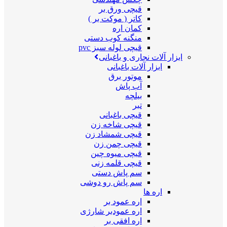
قیچی ورق بر
کاتر ( موکت بر )
کمان اره
منگنه کوب دستی
قیچی لوله سبز pvc
ابزار آلات نجاری و باغبانی
ابزار آلات باغبانی
موتور برق
آب پاش
بیلچه
تبر
قیچی باغبانی
قیچی شاخه زن
قیچی شمشاد زن
قیچی چمن زن
قیچی میوه چین
قیچی قلمه زنی
سم پاش دستی
سم پاش رو دوشی
اره ها
اره عمود بر
اره عمودبر شارژی
اره افقی بر