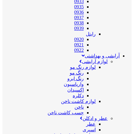
0933
0935
0936
0937
0938
0939
رایتل
0920
0921
0922
آرایشی و بهداشتی
لوازم آرایشی
لوازم رنگ مو
رنگ مو
رنگ ابرو
واریاسیون
اکسیدان
دکلره
لوازم کاشت ناخن
ناخن
چسب کاشت ناخن
عطر و ادکلن
عطر
اسپری