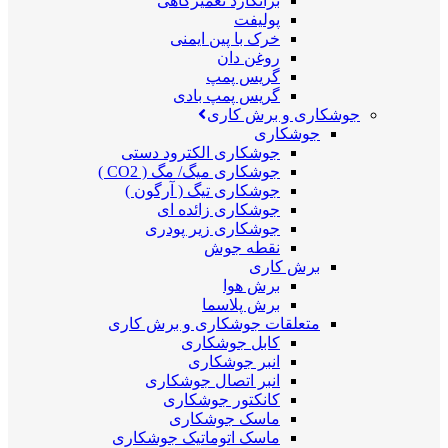
برانکارد تعمیرگاهی
پولیفت
خرک با پین ایمنی
روغن دان
گریس پمپ
گریس پمپ بادی
جوشکاری و برش کاری
جوشکاری
جوشکاری الکترود دستی
جوشکاری میگ/ مگ ( CO2 )
جوشکاری تیگ ( آرگون )
جوشکاری زائده ای
جوشکاری زیر پودری
نقطه جوش
برش کاری
برش هوا
برش پلاسما
متعلقات جوشکاری و برش کاری
کابل جوشکاری
انبر جوشکاری
انبر اتصال جوشکاری
کانکتور جوشکاری
ماسک جوشکاری
ماسک اتوماتیک جوشکاری