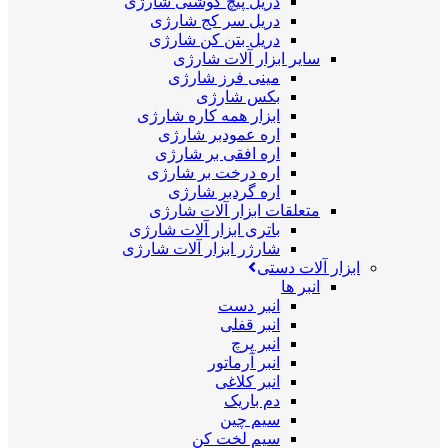
دریل پیچ گوشتی شارژی
دریل سر کج شارژی
دریل بتن کن شارژی
سایر ابزار آلات شارژی
مینی فرز شارژی
بکس شارژی
ابزار همه کاره شارژی
اره عمودبر شارژی
اره افقی بر شارژی
اره درخت بر شارژی
اره گردبر شارژی
متعلقات ابزار آلات شارژی
باتری ابزار آلات شارژی
شارژر ابزار آلات شارژی
ابزار آلات دستی
انبر ها
انبر دست
انبر قفلی
انبر پرچ
انبر آرماتور
انبر کلاغی
دم باریک
سیم چین
سیم لخت کن