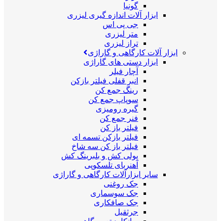
گونیا
ابزار آلات اندازه گیری لیزری
جی پی اس
متر لیزری
تراز لیزری
ابزار آلات کارگاهی و گاراژی
ابزار دستی های گاراژی
آچار فیلر
انبر قفلی فیلتر بازکن
رینگ جمع کن
سوپاپ جمع کن
گیره رومیزی
فنر جمع کن
فیلتر باز کن
فیلتر بازکن تسمه ای
فیلتر باز کن سه شاخ
پولی کش و بلبرینگ کش
آهنربای تلسکوپی
سایر ابزارآلات کارگاهی و گاراژی
جک روغنی
جک سوسماری
جک صافکاری
جرثقیل