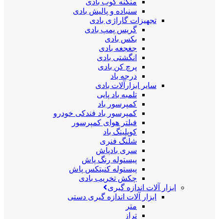
منگنه کوب بادی
سنباده و پالیش بادی
تجهیزات گاراژی بادی
گریس پمپ بادی
بکس بادی
جغجغه بادی
انگشتی بادی
پرچ کن بادی
درجه باد
سایر ابزارآلات بادی
تلمبه باد پایی
کمپرسور باد
کمپرسور باد فندکی خودرو
فیلتر هوای کمپرسور
کوپلینگ باد
شلنگ فنری
سری بادپاش
پیستوله رنگ پاش
پیستوله کنیتکس پاش
چکش تخریب بادی
ابزار آلات اندازه گیری
ابزار آلات اندازه گیری دستی
متر
تراز