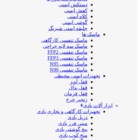
دستکش ایمنی
کفش ایمنی
کلاه ایمنی
گوشی ایمنی
جلیقه ایمنی شبرنگ
ماسک ها
ماسک تنفسی کارگاهی
ماسک سه لایه جراحی
ماسک تنفسی FFP2
ماسک تنفسی FFP3
ماسک تنفسی N95
ماسک تنفسی N99
تجهیزات ایمنی محیطی
قفل آویز
قفل پدال
قفل فرمان
زنجیر چرخ
ابزار آلات بادی
تجهیزات کارگاهی و نجاری بادی
دریل بادی
مینی فرز بادی
پیچ گوشتی بادی
میخ کوب بادی