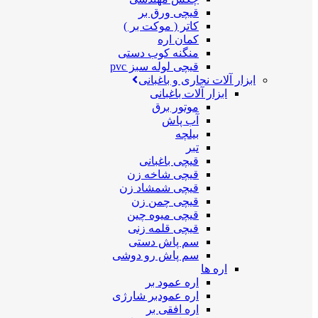
قیچی ورق بر
کاتر ( موکت بر )
کمان اره
منگنه کوب دستی
قیچی لوله سبز pvc
ابزار آلات نجاری و باغبانی
ابزار آلات باغبانی
موتور برق
آب پاش
بیلچه
تبر
قیچی باغبانی
قیچی شاخه زن
قیچی شمشاد زن
قیچی چمن زن
قیچی میوه چین
قیچی قلمه زنی
سم پاش دستی
سم پاش رو دوشی
اره ها
اره عمود بر
اره عمودبر شارژی
اره افقی بر