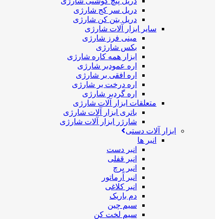
دریل پیچ گوشتی شارژی
دریل سر کج شارژی
دریل بتن کن شارژی
سایر ابزار آلات شارژی
مینی فرز شارژی
بکس شارژی
ابزار همه کاره شارژی
اره عمودبر شارژی
اره افقی بر شارژی
اره درخت بر شارژی
اره گردبر شارژی
متعلقات ابزار آلات شارژی
باتری ابزار آلات شارژی
شارژر ابزار آلات شارژی
ابزار آلات دستی
انبر ها
انبر دست
انبر قفلی
انبر پرچ
انبر آرماتور
انبر کلاغی
دم باریک
سیم چین
سیم لخت کن