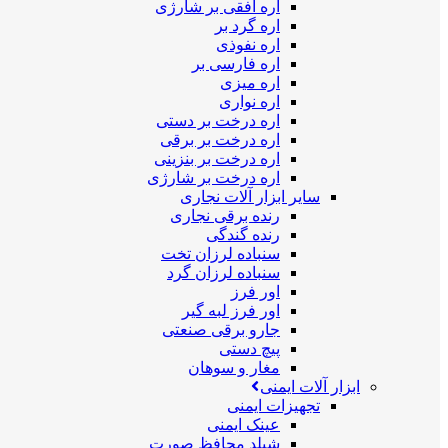
اره افقی بر شارژی
اره گرد بر
اره نفوذی
اره فارسی بر
اره میزی
اره نواری
اره درخت بر دستی
اره درخت بر برقی
اره درخت بر بنزینی
اره درخت بر شارژی
سایر ابزار آلات نجاری
رنده برقی نجاری
رنده گندگی
سنباده لرزان تخت
سنباده لرزان گرد
اور فرز
اور فرز لبه گیر
جارو برقی صنعتی
پیچ دستی
مغار و سوهان
ابزار آلات ایمنی
تجهیزات ایمنی
عینک ایمنی
شیلد محافظ صورت