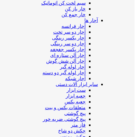
سیم لخت کن اتوماتیک
خار باز کن
خار جمع کن
آچار ها
آچار فرانسه
آچار دو سر تخت
آچار یکسر رینگی
آچار دو سر رینگی
آچار یکسر جغجغه
آچار آلن ستاره ای
آچار آلن شش گوش
آچار لوله گیر
آچار لوله گیر دو دسته
آچار شبکه
سایر ابزار آلات دستی
ست ابزار
جعبه ابزار
جعبه بکس
متعلقات بکس و بیت
پیچ گوشتی
پیچ گوشتی ضربه خور
فاز متر
چکش دو شاخ
چکش مهندسی