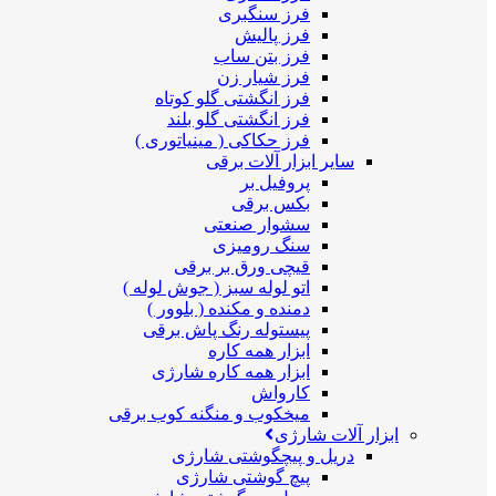
فرز سنگبری
فرز پالیش
فرز بتن ساب
فرز شیار زن
فرز انگشتی گلو کوتاه
فرز انگشتی گلو بلند
فرز حکاکی ( مینیاتوری )
سایر ابزار آلات برقی
پروفیل بر
بکس برقی
سشوار صنعتی
سنگ رومیزی
قیچی ورق بر برقی
اتو لوله سبز ( جوش لوله )
دمنده و مکنده ( بلوور )
پیستوله رنگ پاش برقی
ابزار همه کاره
ابزار همه کاره شارژی
کارواش
میخکوب و منگنه کوب برقی
ابزار آلات شارژی
دریل و پیچگوشتی شارژی
پیچ گوشتی شارژی