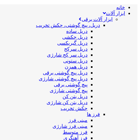
خانه
ابزار آلات
ابزار آلات برقی
دریل، پیچ گوشتی، چکش تخریب
دریل ساده
دریل چکشی
دریل گیربکسی
دریل سرکج
دریل سر کج شارژی
دریل ستونی
دریل همزن
دریل پیچ گوشتی برقی
دریل پیچ گوشتی شارژی
پیچ گوشتی برقی
پیچ گوشتی شارژی
دریل بتن کن
دریل بتن کن شارژی
چکش تخریب
فرز ها
مینی فرز
مینی فرز شارژی
فرز متوسط
فرز آهنگری