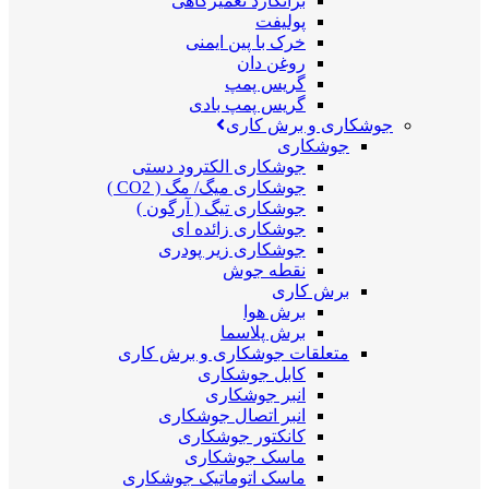
برانکارد تعمیرگاهی
پولیفت
خرک با پین ایمنی
روغن دان
گریس پمپ
گریس پمپ بادی
جوشکاری و برش کاری
جوشکاری
جوشکاری الکترود دستی
جوشکاری میگ/ مگ ( CO2 )
جوشکاری تیگ ( آرگون )
جوشکاری زائده ای
جوشکاری زیر پودری
نقطه جوش
برش کاری
برش هوا
برش پلاسما
متعلقات جوشکاری و برش کاری
کابل جوشکاری
انبر جوشکاری
انبر اتصال جوشکاری
کانکتور جوشکاری
ماسک جوشکاری
ماسک اتوماتیک جوشکاری