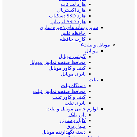
هارد لپ تاپ
هارد اکسترنال
هارد SSD دسکتاپ
هارد SSD لپ تاپ
سایر رسانه های ذخیره سازی
حافظه فلش
کارت حافظه
موبایل و تبلت
موبایل
گوشی موبایل
محافظ صفحه نمایش موبایل
کیف و کاور موبایل
باتری موبایل
تبلت
دستگاه تبلت
محافظ صفحه نمایش تبلت
کیف و کاور تبلت
باتری تبلت
لوازم جانبی موبایل و تبلت
پاور بانک
کابل و شارژر
مبدل برق
دسته نگهدارنده موبایل