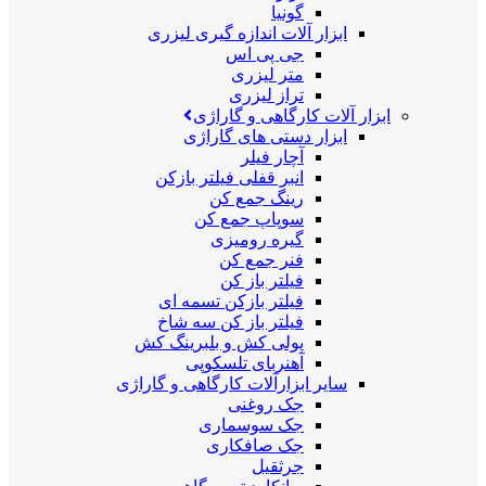
گونیا
ابزار آلات اندازه گیری لیزری
جی پی اس
متر لیزری
تراز لیزری
ابزار آلات کارگاهی و گاراژی
ابزار دستی های گاراژی
آچار فیلر
انبر قفلی فیلتر بازکن
رینگ جمع کن
سوپاپ جمع کن
گیره رومیزی
فنر جمع کن
فیلتر باز کن
فیلتر بازکن تسمه ای
فیلتر باز کن سه شاخ
پولی کش و بلبرینگ کش
آهنربای تلسکوپی
سایر ابزارآلات کارگاهی و گاراژی
جک روغنی
جک سوسماری
جک صافکاری
جرثقیل