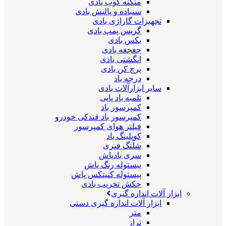
منگنه کوب بادی
سنباده و پالیش بادی
تجهیزات گاراژی بادی
گریس پمپ بادی
بکس بادی
جغجغه بادی
انگشتی بادی
پرچ کن بادی
درجه باد
سایر ابزارآلات بادی
تلمبه باد پایی
کمپرسور باد
کمپرسور باد فندکی خودرو
فیلتر هوای کمپرسور
کوپلینگ باد
شلنگ فنری
سری بادپاش
پیستوله رنگ پاش
پیستوله کنیتکس پاش
چکش تخریب بادی
ابزار آلات اندازه گیری
ابزار آلات اندازه گیری دستی
متر
تراز