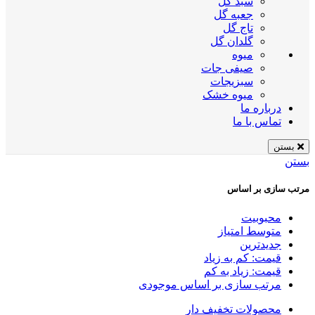
سبد گل
جعبه گل
تاج گل
گلدان گل
میوه
صیفی جات
سبزیجات
میوه خشک
درباره ما
تماس با ما
بستن
بستن
مرتب سازی بر اساس
محبوبیت
متوسط امتیاز
جدیدترین
قیمت: کم به زیاد
قیمت: زیاد به کم
مرتب سازی بر اساس موجودی
محصولات تخفیف دار