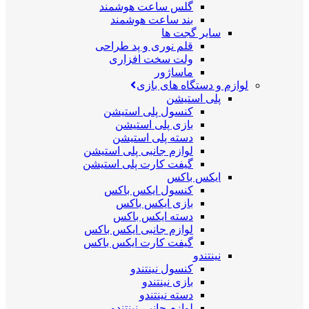
گلس ساعت هوشمند
بند ساعت هوشمند
سایر گجت ها
قلم نوری و پد طراحی
ولت سخت افزاری
ماساژور
لوازم و دستگاه های بازی
پلی استیشن
کنسول پلی استیشن
بازی پلی استیشن
دسته پلی استیشن
لوازم جانبی پلی استیشن
گیفت کارت پلی استیشن
ایکس باکس
کنسول ایکس باکس
بازی ایکس باکس
دسته ایکس باکس
لوازم جانبی ایکس باکس
گیفت کارت ایکس باکس
نینتندو
کنسول نینتندو
بازی نینتندو
دسته نینتندو
لوازم جانبی نینتندو