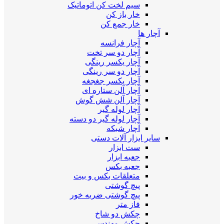
سیم لخت کن اتوماتیک
خار باز کن
خار جمع کن
آچار ها
آچار فرانسه
آچار دو سر تخت
آچار یکسر رینگی
آچار دو سر رینگی
آچار یکسر جغجغه
آچار آلن ستاره ای
آچار آلن شش گوش
آچار لوله گیر
آچار لوله گیر دو دسته
آچار شبکه
سایر ابزار آلات دستی
ست ابزار
جعبه ابزار
جعبه بکس
متعلقات بکس و بیت
پیچ گوشتی
پیچ گوشتی ضربه خور
فاز متر
چکش دو شاخ
چکش مهندسی