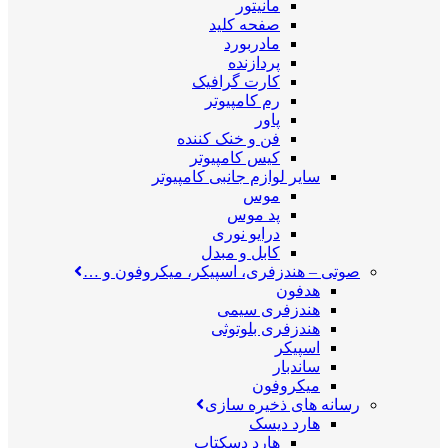
مانیتور
صفحه کلید
مادربورد
پردازنده
کارت گرافیک
رم کامپیوتر
پاور
فن و خنک کننده
کیس کامپیوتر
سایر لوازم جانبی کامپیوتر
موس
پد موس
درایو نوری
کابل و مبدل
صوتی
–
هندزفری، اسپیکر، میکروفون و …
هدفون
هندزفری سیمی
هندزفری بلوتوثی
اسپیکر
ساندبار
میکروفون
رسانه های ذخیره سازی
هارد دیسک
هارد دسکتاپ