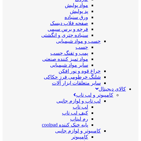
مواد پولیش
پد پولیش
ورق سنباده
صفحه فلاپ دیسک
فرچه و برس سیمی
سنباده چتری و انگشتی
چسب و مواد شیمیایی
چسب
پمپ و تفنگ چسب
مواد تمیز کننده صنعتی
سایر مواد شیمیایی
چراغ قوه و نور افکن
شلنگ خرطومی فرز حکاکی
سایر متعلقات ابزار آلات
کالای دیجیتال
کامپیوتر و لپ تاپ
لپ تاپ و لوازم جانبی
لپ تاپ
کیف لپ تاپ
رم لپتاپ
پایه خنک کننده coolpad
کامپیوتر و لوازم جانبی
کامپیوتر