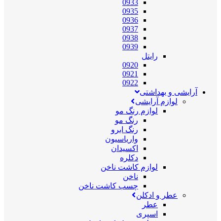
0933
0935
0936
0937
0938
0939
رایتل
0920
0921
0922
آرایشی و بهداشتی
لوازم آرایشی
لوازم رنگ مو
رنگ مو
رنگ ابرو
واریاسیون
اکسیدان
دکلره
لوازم کاشت ناخن
ناخن
چسب کاشت ناخن
عطر و ادکلن
عطر
اسپری