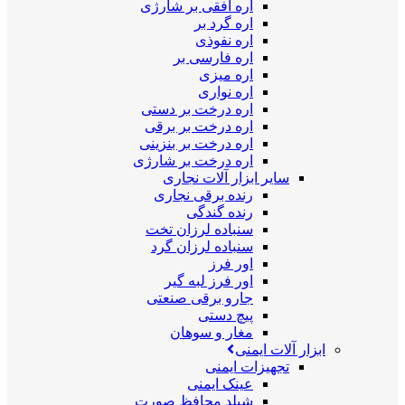
اره افقی بر شارژی
اره گرد بر
اره نفوذی
اره فارسی بر
اره میزی
اره نواری
اره درخت بر دستی
اره درخت بر برقی
اره درخت بر بنزینی
اره درخت بر شارژی
سایر ابزار آلات نجاری
رنده برقی نجاری
رنده گندگی
سنباده لرزان تخت
سنباده لرزان گرد
اور فرز
اور فرز لبه گیر
جارو برقی صنعتی
پیچ دستی
مغار و سوهان
ابزار آلات ایمنی
تجهیزات ایمنی
عینک ایمنی
شیلد محافظ صورت