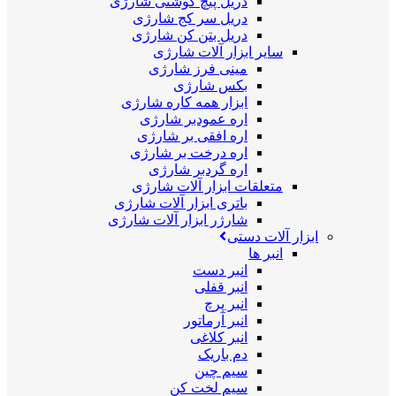
دریل پیچ گوشتی شارژی
دریل سر کج شارژی
دریل بتن کن شارژی
سایر ابزار آلات شارژی
مینی فرز شارژی
بکس شارژی
ابزار همه کاره شارژی
اره عمودبر شارژی
اره افقی بر شارژی
اره درخت بر شارژی
اره گردبر شارژی
متعلقات ابزار آلات شارژی
باتری ابزار آلات شارژی
شارژر ابزار آلات شارژی
ابزار آلات دستی
انبر ها
انبر دست
انبر قفلی
انبر پرچ
انبر آرماتور
انبر کلاغی
دم باریک
سیم چین
سیم لخت کن