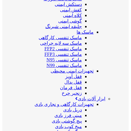
دستکش ایمنی
کفش ایمنی
کلاه ایمنی
گوشی ایمنی
جلیقه ایمنی شبرنگ
ماسک ها
ماسک تنفسی کارگاهی
ماسک سه لایه جراحی
ماسک تنفسی FFP2
ماسک تنفسی FFP3
ماسک تنفسی N95
ماسک تنفسی N99
تجهیزات ایمنی محیطی
قفل آویز
قفل پدال
قفل فرمان
زنجیر چرخ
ابزار آلات بادی
تجهیزات کارگاهی و نجاری بادی
دریل بادی
مینی فرز بادی
پیچ گوشتی بادی
میخ کوب بادی