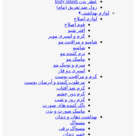
عطر بدن body splash
رول ضد تعریق (مام)
لوازم بهداشتی
لوازم اصلاح
فوم اصلاح
افتر شیو
کرم و اسپری موبر
شامپو و مراقبت مو
شامپو
نرم کننده مو
ماسک مو
سرم و تونیک مو
اسپری دو فاز
کرم و مراقبت پوست
مرطوب کننده و آبرسان پوست
کرم ضد آفتاب
کرم دور چشم
کرم روز و شب
پاک کننده های صورت
ماسک صورت و بدن
بهداشت دهان و دندان
مسواک
مسواک برقی
خمیر دندان