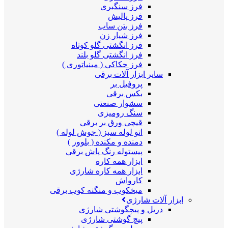
فرز سنگبری
فرز پالیش
فرز بتن ساب
فرز شیار زن
فرز انگشتی گلو کوتاه
فرز انگشتی گلو بلند
فرز حکاکی ( مینیاتوری )
سایر ابزار آلات برقی
پروفیل بر
بکس برقی
سشوار صنعتی
سنگ رومیزی
قیچی ورق بر برقی
اتو لوله سبز ( جوش لوله )
دمنده و مکنده ( بلوور )
پیستوله رنگ پاش برقی
ابزار همه کاره
ابزار همه کاره شارژی
کارواش
میخکوب و منگنه کوب برقی
ابزار آلات شارژی
دریل و پیچگوشتی شارژی
پیچ گوشتی شارژی