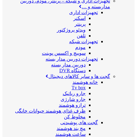
تجهیزات اداری و شبکه
–
پرینتر، مودم، دوربین
مداربسته و …
تجهیزات اداری
اسکنر
پرینتر
ویدئو پروژکتور
تلفن
تجهیزات شبکه
مودم
سوییچ و اکسس پوینت
تجهیزات دوربین مدار بسته
دوربین مدار بسته
دستگاه DVR
گجت ها و سایر کالاهای دیجیتال
خانه هوشمند
Tv box
جارو رباتیک
جارو شارژی
ترازو هوشمند
ظرف غذای هوشمند حیوانات خانگی
مخلوط کن
گجت های پوشیدنی
مچ بند هوشمند
ساعت هوشمند