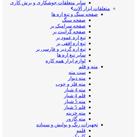
سایر متعلقات جوشکاری و برش کاری
متعلقات ابزار آلات
صفحه سنگ و تیغ اره ها
صفحه سنگ
صفحه سرامیک بر
صفحه گرانیت بر
تیغ اره عمود بر
تیغ اره افقی بر
تیغ اره گردبر و فارسی بر
سایر تیغ اره ها
لوازم ابزار همه کاره
مته و قلم
ست مته
مته دیوار
مته فلز و چوب
مته 4 شیار
قلم 4 شیار
مته 5 شیار
قلم 5 شیار
مته خزینه
مته گازور
تجهیزات رنگ و پولیش و سنباده
قلمو
کاردک