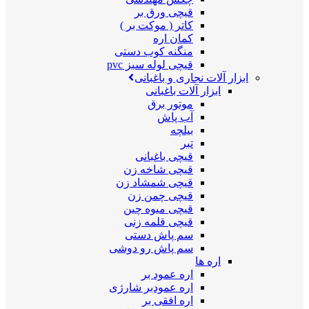
قیچی ورق بر
کاتر ( موکت بر )
کمان اره
منگنه کوب دستی
قیچی لوله سبز pvc
ابزار آلات نجاری و باغبانی
ابزار آلات باغبانی
موتور برق
آب پاش
بیلچه
تبر
قیچی باغبانی
قیچی شاخه زن
قیچی شمشاد زن
قیچی چمن زن
قیچی میوه چین
قیچی قلمه زنی
سم پاش دستی
سم پاش رو دوشی
اره ها
اره عمود بر
اره عمودبر شارژی
اره افقی بر