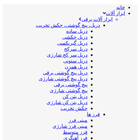
خانه
ابزار آلات
ابزار آلات برقی
دریل، پیچ گوشتی، چکش تخریب
دریل ساده
دریل چکشی
دریل گیربکسی
دریل سرکج
دریل سر کج شارژی
دریل ستونی
دریل همزن
دریل پیچ گوشتی برقی
دریل پیچ گوشتی شارژی
پیچ گوشتی برقی
پیچ گوشتی شارژی
دریل بتن کن
دریل بتن کن شارژی
چکش تخریب
فرز ها
مینی فرز
مینی فرز شارژی
فرز متوسط
فرز آهنگری