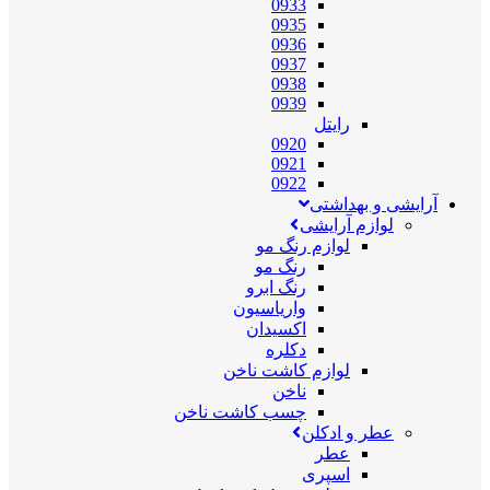
0933
0935
0936
0937
0938
0939
رایتل
0920
0921
0922
آرایشی و بهداشتی
لوازم آرایشی
لوازم رنگ مو
رنگ مو
رنگ ابرو
واریاسیون
اکسیدان
دکلره
لوازم کاشت ناخن
ناخن
چسب کاشت ناخن
عطر و ادکلن
عطر
اسپری