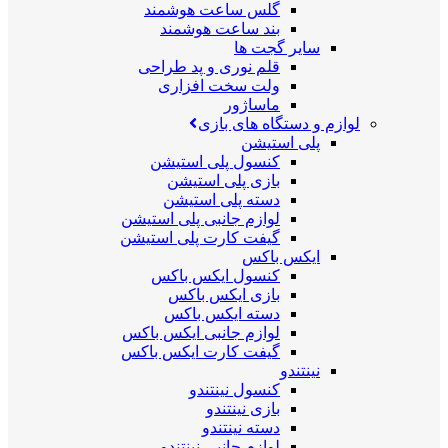
گلس ساعت هوشمند
بند ساعت هوشمند
سایر گجت ها
قلم نوری و پد طراحی
ولت سخت افزاری
ماساژور
لوازم و دستگاه های بازی
پلی استیشن
کنسول پلی استیشن
بازی پلی استیشن
دسته پلی استیشن
لوازم جانبی پلی استیشن
گیفت کارت پلی استیشن
ایکس باکس
کنسول ایکس باکس
بازی ایکس باکس
دسته ایکس باکس
لوازم جانبی ایکس باکس
گیفت کارت ایکس باکس
نینتندو
کنسول نینتندو
بازی نینتندو
دسته نینتندو
لوازم جانبی نینتندو