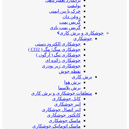
برانکارد تعمیرگاهی
پولیفت
خرک با پین ایمنی
روغن دان
گریس پمپ
گریس پمپ بادی
جوشکاری و برش کاری
جوشکاری
جوشکاری الکترود دستی
جوشکاری میگ/ مگ ( CO2 )
جوشکاری تیگ ( آرگون )
جوشکاری زائده ای
جوشکاری زیر پودری
نقطه جوش
برش کاری
برش هوا
برش پلاسما
متعلقات جوشکاری و برش کاری
کابل جوشکاری
انبر جوشکاری
انبر اتصال جوشکاری
کانکتور جوشکاری
ماسک جوشکاری
ماسک اتوماتیک جوشکاری