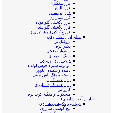
فرز سنگبری
فرز پالیش
فرز بتن ساب
فرز شیار زن
فرز انگشتی گلو کوتاه
فرز انگشتی گلو بلند
فرز حکاکی ( مینیاتوری )
سایر ابزار آلات برقی
پروفیل بر
بکس برقی
سشوار صنعتی
سنگ رومیزی
قیچی ورق بر برقی
اتو لوله سبز ( جوش لوله )
دمنده و مکنده ( بلوور )
پیستوله رنگ پاش برقی
ابزار همه کاره
ابزار همه کاره شارژی
کارواش
میخکوب و منگنه کوب برقی
ابزار آلات شارژی
دریل و پیچگوشتی شارژی
پیچ گوشتی شارژی