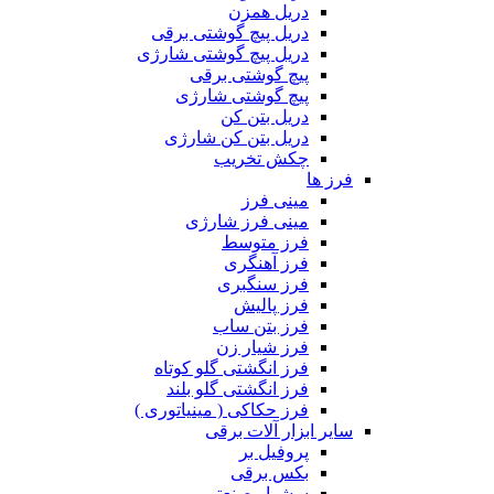
دریل همزن
دریل پیچ گوشتی برقی
دریل پیچ گوشتی شارژی
پیچ گوشتی برقی
پیچ گوشتی شارژی
دریل بتن کن
دریل بتن کن شارژی
چکش تخریب
فرز ها
مینی فرز
مینی فرز شارژی
فرز متوسط
فرز آهنگری
فرز سنگبری
فرز پالیش
فرز بتن ساب
فرز شیار زن
فرز انگشتی گلو کوتاه
فرز انگشتی گلو بلند
فرز حکاکی ( مینیاتوری )
سایر ابزار آلات برقی
پروفیل بر
بکس برقی
سشوار صنعتی