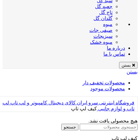
سبد گل
جعبه گل
تاج گل
گلدان گل
میوه
صیفی جات
سبزیجات
میوه خشک
درباره ما
تماس با ما
بستن
بستن
محصولات تخفیف دار
محصولات موجود
فروشگاه اینترنتی سرو ایران
کالای دیجیتال
کامپیوتر و لپ تاپ
لپ
تاپ و لوازم جانبی
کیف لپ تاپ
هیچ محصولی یافت نشد.
جستجو
کیف لپ تاپ