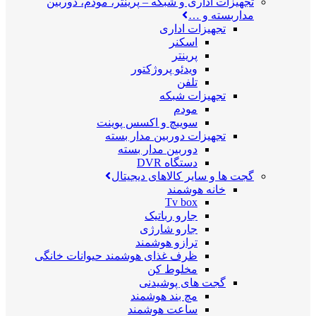
تجهیزات اداری و شبکه
–
پرینتر، مودم، دوربین
مداربسته و …
تجهیزات اداری
اسکنر
پرینتر
ویدئو پروژکتور
تلفن
تجهیزات شبکه
مودم
سوییچ و اکسس پوینت
تجهیزات دوربین مدار بسته
دوربین مدار بسته
دستگاه DVR
گجت ها و سایر کالاهای دیجیتال
خانه هوشمند
Tv box
جارو رباتیک
جارو شارژی
ترازو هوشمند
ظرف غذای هوشمند حیوانات خانگی
مخلوط کن
گجت های پوشیدنی
مچ بند هوشمند
ساعت هوشمند