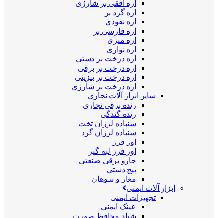
اره افقی بر شارژی
اره گرد بر
اره نفوذی
اره فارسی بر
اره میزی
اره نواری
اره درخت بر دستی
اره درخت بر برقی
اره درخت بر بنزینی
اره درخت بر شارژی
سایر ابزار آلات نجاری
رنده برقی نجاری
رنده گندگی
سنباده لرزان تخت
سنباده لرزان گرد
اور فرز
اور فرز لبه گیر
جارو برقی صنعتی
پیچ دستی
مغار و سوهان
ابزار آلات ایمنی
تجهیزات ایمنی
عینک ایمنی
شیلد محافظ صورت