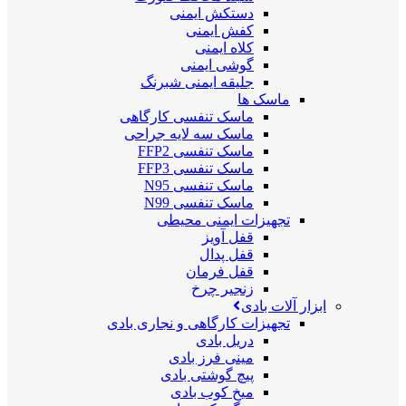
دستکش ایمنی
کفش ایمنی
کلاه ایمنی
گوشی ایمنی
جلیقه ایمنی شبرنگ
ماسک ها
ماسک تنفسی کارگاهی
ماسک سه لایه جراحی
ماسک تنفسی FFP2
ماسک تنفسی FFP3
ماسک تنفسی N95
ماسک تنفسی N99
تجهیزات ایمنی محیطی
قفل آویز
قفل پدال
قفل فرمان
زنجیر چرخ
ابزار آلات بادی
تجهیزات کارگاهی و نجاری بادی
دریل بادی
مینی فرز بادی
پیچ گوشتی بادی
میخ کوب بادی