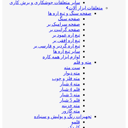
سایر متعلقات جوشکاری و برش کاری
متعلقات ابزار آلات
صفحه سنگ و تیغ اره ها
صفحه سنگ
صفحه سرامیک بر
صفحه گرانیت بر
تیغ اره عمود بر
تیغ اره افقی بر
تیغ اره گردبر و فارسی بر
سایر تیغ اره ها
لوازم ابزار همه کاره
مته و قلم
ست مته
مته دیوار
مته فلز و چوب
مته 4 شیار
قلم 4 شیار
مته 5 شیار
قلم 5 شیار
مته خزینه
مته گازور
تجهیزات رنگ و پولیش و سنباده
قلمو
کاردک