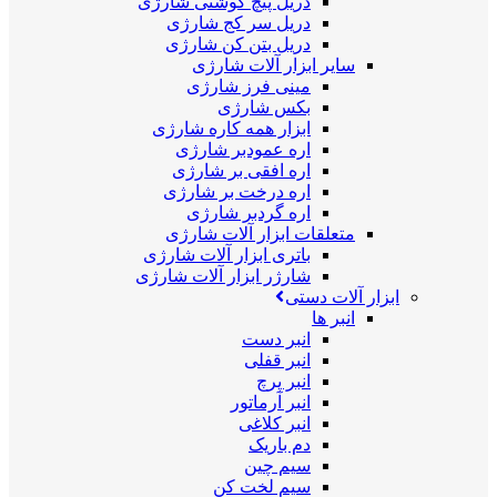
دریل پیچ گوشتی شارژی
دریل سر کج شارژی
دریل بتن کن شارژی
سایر ابزار آلات شارژی
مینی فرز شارژی
بکس شارژی
ابزار همه کاره شارژی
اره عمودبر شارژی
اره افقی بر شارژی
اره درخت بر شارژی
اره گردبر شارژی
متعلقات ابزار آلات شارژی
باتری ابزار آلات شارژی
شارژر ابزار آلات شارژی
ابزار آلات دستی
انبر ها
انبر دست
انبر قفلی
انبر پرچ
انبر آرماتور
انبر کلاغی
دم باریک
سیم چین
سیم لخت کن