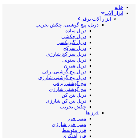
خانه
ابزار آلات
ابزار آلات برقی
دریل، پیچ گوشتی، چکش تخریب
دریل ساده
دریل چکشی
دریل گیربکسی
دریل سرکج
دریل سر کج شارژی
دریل ستونی
دریل همزن
دریل پیچ گوشتی برقی
دریل پیچ گوشتی شارژی
پیچ گوشتی برقی
پیچ گوشتی شارژی
دریل بتن کن
دریل بتن کن شارژی
چکش تخریب
فرز ها
مینی فرز
مینی فرز شارژی
فرز متوسط
فرز آهنگری