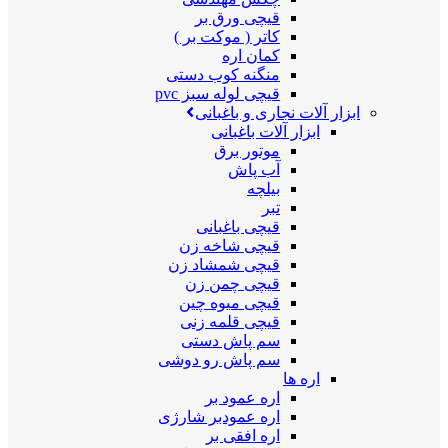
قیچی ورق بر
کاتر ( موکت بر )
کمان اره
منگنه کوب دستی
قیچی لوله سبز pvc
ابزار آلات نجاری و باغبانی
ابزار آلات باغبانی
موتور برق
آب پاش
بیلچه
تبر
قیچی باغبانی
قیچی شاخه زن
قیچی شمشاد زن
قیچی چمن زن
قیچی میوه چین
قیچی قلمه زنی
سم پاش دستی
سم پاش رو دوشی
اره ها
اره عمود بر
اره عمودبر شارژی
اره افقی بر