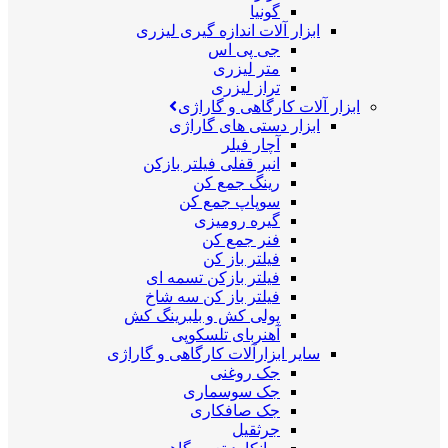
گونیا
ابزار آلات اندازه گیری لیزری
جی پی اس
متر لیزری
تراز لیزری
ابزار آلات کارگاهی و گاراژی
ابزار دستی های گاراژی
آچار فیلر
انبر قفلی فیلتر بازکن
رینگ جمع کن
سوپاپ جمع کن
گیره رومیزی
فنر جمع کن
فیلتر باز کن
فیلتر بازکن تسمه ای
فیلتر باز کن سه شاخ
پولی کش و بلبرینگ کش
آهنربای تلسکوپی
سایر ابزارآلات کارگاهی و گاراژی
جک روغنی
جک سوسماری
جک صافکاری
جرثقیل