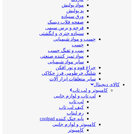
مواد پولیش
پد پولیش
ورق سنباده
صفحه فلاپ دیسک
فرچه و برس سیمی
سنباده چتری و انگشتی
چسب و مواد شیمیایی
چسب
پمپ و تفنگ چسب
مواد تمیز کننده صنعتی
سایر مواد شیمیایی
چراغ قوه و نور افکن
شلنگ خرطومی فرز حکاکی
سایر متعلقات ابزار آلات
کالای دیجیتال
کامپیوتر و لپ تاپ
لپ تاپ و لوازم جانبی
لپ تاپ
کیف لپ تاپ
رم لپتاپ
پایه خنک کننده coolpad
کامپیوتر و لوازم جانبی
کامپیوتر