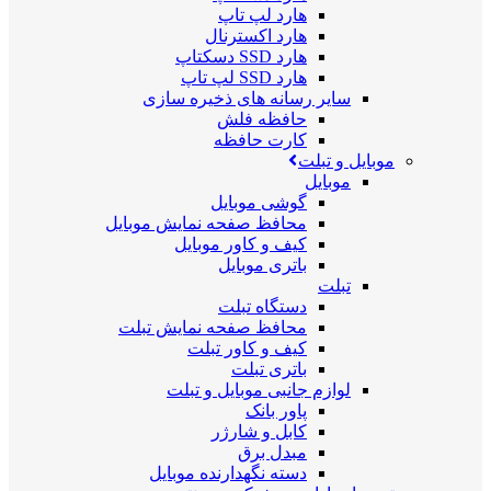
هارد لپ تاپ
هارد اکسترنال
هارد SSD دسکتاپ
هارد SSD لپ تاپ
سایر رسانه های ذخیره سازی
حافظه فلش
کارت حافظه
موبایل و تبلت
موبایل
گوشی موبایل
محافظ صفحه نمایش موبایل
کیف و کاور موبایل
باتری موبایل
تبلت
دستگاه تبلت
محافظ صفحه نمایش تبلت
کیف و کاور تبلت
باتری تبلت
لوازم جانبی موبایل و تبلت
پاور بانک
کابل و شارژر
مبدل برق
دسته نگهدارنده موبایل