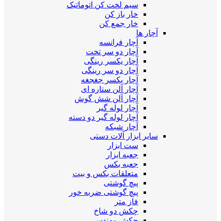
سیم لخت کن اتوماتیک
خار باز کن
خار جمع کن
آچار ها
آچار فرانسه
آچار دو سر تخت
آچار یکسر رینگی
آچار دو سر رینگی
آچار یکسر جغجغه
آچار آلن ستاره ای
آچار آلن شش گوش
آچار لوله گیر
آچار لوله گیر دو دسته
آچار شبکه
سایر ابزار آلات دستی
ست ابزار
جعبه ابزار
جعبه بکس
متعلقات بکس و بیت
پیچ گوشتی
پیچ گوشتی ضربه خور
فاز متر
چکش دو شاخ
چکش مهندسی