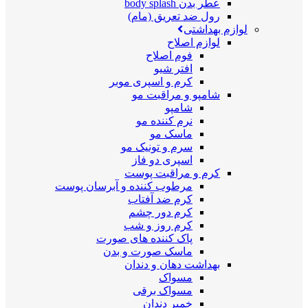
عطر بدن body splash
رول ضد تعریق (مام)
لوازم بهداشتی
لوازم اصلاح
فوم اصلاح
افتر شیو
کرم و اسپری موبر
شامپو و مراقبت مو
شامپو
نرم کننده مو
ماسک مو
سرم و تونیک مو
اسپری دو فاز
کرم و مراقبت پوست
مرطوب کننده و آبرسان پوست
کرم ضد آفتاب
کرم دور چشم
کرم روز و شب
پاک کننده های صورت
ماسک صورت و بدن
بهداشت دهان و دندان
مسواک
مسواک برقی
خمیر دندان