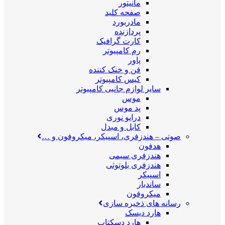
مانیتور
صفحه کلید
مادربورد
پردازنده
کارت گرافیک
رم کامپیوتر
پاور
فن و خنک کننده
کیس کامپیوتر
سایر لوازم جانبی کامپیوتر
موس
پد موس
درایو نوری
کابل و مبدل
صوتی
–
هندزفری، اسپیکر، میکروفون و …
هدفون
هندزفری سیمی
هندزفری بلوتوثی
اسپیکر
ساندبار
میکروفون
رسانه های ذخیره سازی
هارد دیسک
هارد دسکتاپ