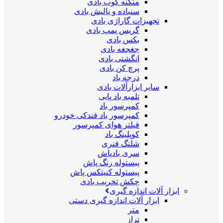
منگنه کوب بادی
سنباده و پالیش بادی
تجهیزات گاراژی بادی
گریس پمپ بادی
بکس بادی
جغجغه بادی
انگشتی بادی
پرچ کن بادی
درجه باد
سایر ابزارآلات بادی
تلمبه باد پایی
کمپرسور باد
کمپرسور باد فندکی خودرو
فیلتر هوای کمپرسور
کوپلینگ باد
شلنگ فنری
سری بادپاش
پیستوله رنگ پاش
پیستوله کنیتکس پاش
چکش تخریب بادی
ابزار آلات اندازه گیری
ابزار آلات اندازه گیری دستی
متر
تراز