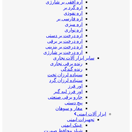
اره افقی بر شارژی
اره گرد بر
اره نفوذی
اره فارسی بر
اره میزی
اره نواری
اره درخت بر دستی
اره درخت بر برقی
اره درخت بر بنزینی
اره درخت بر شارژی
سایر ابزار آلات نجاری
رنده برقی نجاری
رنده گندگی
سنباده لرزان تخت
سنباده لرزان گرد
اور فرز
اور فرز لبه گیر
جارو برقی صنعتی
پیچ دستی
مغار و سوهان
ابزار آلات ایمنی
تجهیزات ایمنی
عینک ایمنی
شیلد محافظ صورت