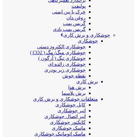
برانکارد تعمیرگاهی
پولیفت
خرک با پین ایمنی
روغن دان
گریس پمپ
گریس پمپ بادی
جوشکاری و برش کاری
جوشکاری
جوشکاری الکترود دستی
جوشکاری میگ/ مگ ( CO2 )
جوشکاری تیگ ( آرگون )
جوشکاری زائده ای
جوشکاری زیر پودری
نقطه جوش
برش کاری
برش هوا
برش پلاسما
متعلقات جوشکاری و برش کاری
کابل جوشکاری
انبر جوشکاری
انبر اتصال جوشکاری
کانکتور جوشکاری
ماسک جوشکاری
ماسک اتوماتیک جوشکاری