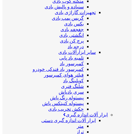
منگنه کوب بادی
سنباده و پالیش بادی
تجهیزات گاراژی بادی
گریس پمپ بادی
بکس بادی
جغجغه بادی
انگشتی بادی
پرچ کن بادی
درجه باد
سایر ابزارآلات بادی
تلمبه باد پایی
کمپرسور باد
کمپرسور باد فندکی خودرو
فیلتر هوای کمپرسور
کوپلینگ باد
شلنگ فنری
سری بادپاش
پیستوله رنگ پاش
پیستوله کنیتکس پاش
چکش تخریب بادی
ابزار آلات اندازه گیری
ابزار آلات اندازه گیری دستی
متر
تراز