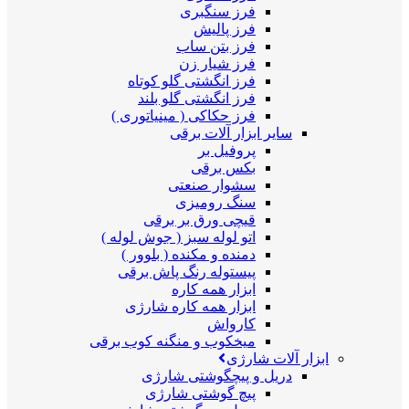
فرز سنگبری
فرز پالیش
فرز بتن ساب
فرز شیار زن
فرز انگشتی گلو کوتاه
فرز انگشتی گلو بلند
فرز حکاکی ( مینیاتوری )
سایر ابزار آلات برقی
پروفیل بر
بکس برقی
سشوار صنعتی
سنگ رومیزی
قیچی ورق بر برقی
اتو لوله سبز ( جوش لوله )
دمنده و مکنده ( بلوور )
پیستوله رنگ پاش برقی
ابزار همه کاره
ابزار همه کاره شارژی
کارواش
میخکوب و منگنه کوب برقی
ابزار آلات شارژی
دریل و پیچگوشتی شارژی
پیچ گوشتی شارژی