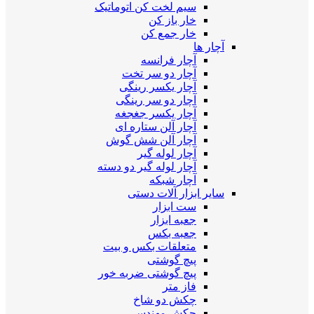
سیم لخت کن اتوماتیک
خار باز کن
خار جمع کن
آچار ها
آچار فرانسه
آچار دو سر تخت
آچار یکسر رینگی
آچار دو سر رینگی
آچار یکسر جغجغه
آچار آلن ستاره ای
آچار آلن شش گوش
آچار لوله گیر
آچار لوله گیر دو دسته
آچار شبکه
سایر ابزار آلات دستی
ست ابزار
جعبه ابزار
جعبه بکس
متعلقات بکس و بیت
پیچ گوشتی
پیچ گوشتی ضربه خور
فاز متر
چکش دو شاخ
چکش مهندسی