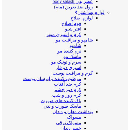
عطر بدن body splash
رول ضد تعریق (مام)
لوازم بهداشتی
لوازم اصلاح
فوم اصلاح
افتر شیو
کرم و اسپری موبر
شامپو و مراقبت مو
شامپو
نرم کننده مو
ماسک مو
سرم و تونیک مو
اسپری دو فاز
کرم و مراقبت پوست
مرطوب کننده و آبرسان پوست
کرم ضد آفتاب
کرم دور چشم
کرم روز و شب
پاک کننده های صورت
ماسک صورت و بدن
بهداشت دهان و دندان
مسواک
مسواک برقی
خمیر دندان