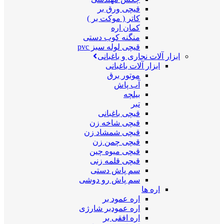
قیچی ورق بر
کاتر ( موکت بر )
کمان اره
منگنه کوب دستی
قیچی لوله سبز pvc
ابزار آلات نجاری و باغبانی
ابزار آلات باغبانی
موتور برق
آب پاش
بیلچه
تبر
قیچی باغبانی
قیچی شاخه زن
قیچی شمشاد زن
قیچی چمن زن
قیچی میوه چین
قیچی قلمه زنی
سم پاش دستی
سم پاش رو دوشی
اره ها
اره عمود بر
اره عمودبر شارژی
اره افقی بر