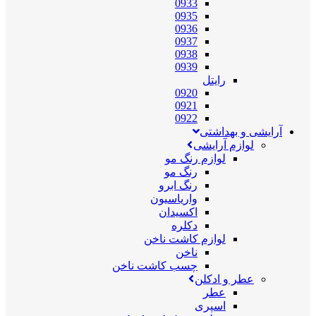
0933
0935
0936
0937
0938
0939
رایتل
0920
0921
0922
آرایشی و بهداشتی
لوازم آرایشی
لوازم رنگ مو
رنگ مو
رنگ ابرو
واریاسیون
اکسیدان
دکلره
لوازم کاشت ناخن
ناخن
چسب کاشت ناخن
عطر و ادکلن
عطر
اسپری