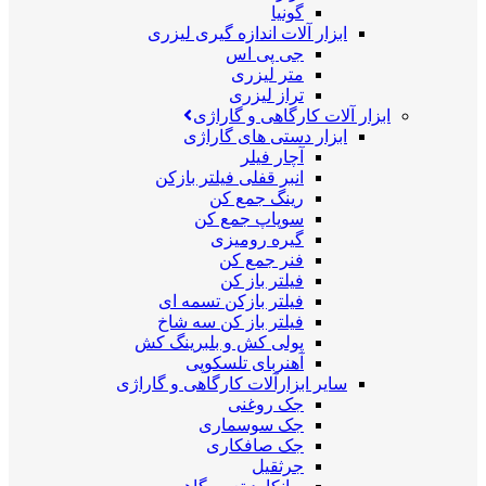
گونیا
ابزار آلات اندازه گیری لیزری
جی پی اس
متر لیزری
تراز لیزری
ابزار آلات کارگاهی و گاراژی
ابزار دستی های گاراژی
آچار فیلر
انبر قفلی فیلتر بازکن
رینگ جمع کن
سوپاپ جمع کن
گیره رومیزی
فنر جمع کن
فیلتر باز کن
فیلتر بازکن تسمه ای
فیلتر باز کن سه شاخ
پولی کش و بلبرینگ کش
آهنربای تلسکوپی
سایر ابزارآلات کارگاهی و گاراژی
جک روغنی
جک سوسماری
جک صافکاری
جرثقیل