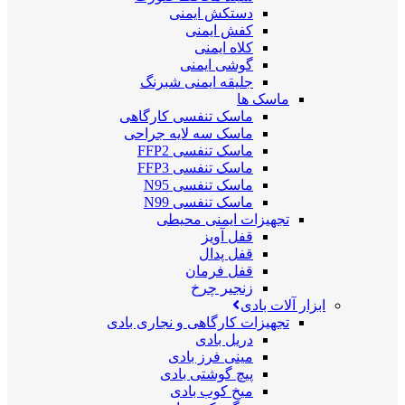
دستکش ایمنی
کفش ایمنی
کلاه ایمنی
گوشی ایمنی
جلیقه ایمنی شبرنگ
ماسک ها
ماسک تنفسی کارگاهی
ماسک سه لایه جراحی
ماسک تنفسی FFP2
ماسک تنفسی FFP3
ماسک تنفسی N95
ماسک تنفسی N99
تجهیزات ایمنی محیطی
قفل آویز
قفل پدال
قفل فرمان
زنجیر چرخ
ابزار آلات بادی
تجهیزات کارگاهی و نجاری بادی
دریل بادی
مینی فرز بادی
پیچ گوشتی بادی
میخ کوب بادی