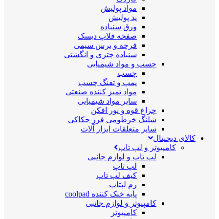
مواد پولیش
پد پولیش
ورق سنباده
صفحه فلاپ دیسک
فرچه و برس سیمی
سنباده چتری و انگشتی
چسب و مواد شیمیایی
چسب
پمپ و تفنگ چسب
مواد تمیز کننده صنعتی
سایر مواد شیمیایی
چراغ قوه و نور افکن
شلنگ خرطومی فرز حکاکی
سایر متعلقات ابزار آلات
کالای دیجیتال
کامپیوتر و لپ تاپ
لپ تاپ و لوازم جانبی
لپ تاپ
کیف لپ تاپ
رم لپتاپ
پایه خنک کننده coolpad
کامپیوتر و لوازم جانبی
کامپیوتر