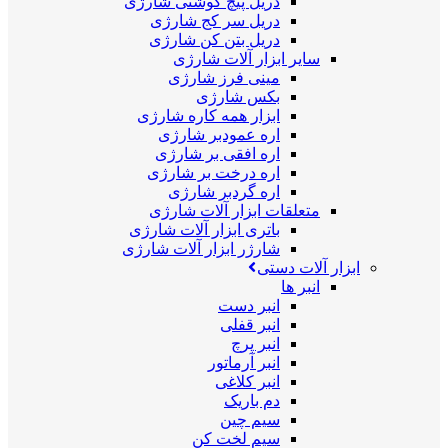
دریل پیچ گوشتی شارژی
دریل سر کج شارژی
دریل بتن کن شارژی
سایر ابزار آلات شارژی
مینی فرز شارژی
بکس شارژی
ابزار همه کاره شارژی
اره عمودبر شارژی
اره افقی بر شارژی
اره درخت بر شارژی
اره گردبر شارژی
متعلقات ابزار آلات شارژی
باتری ابزار آلات شارژی
شارژر ابزار آلات شارژی
ابزار آلات دستی
انبر ها
انبر دست
انبر قفلی
انبر پرچ
انبر آرماتور
انبر کلاغی
دم باریک
سیم چین
سیم لخت کن