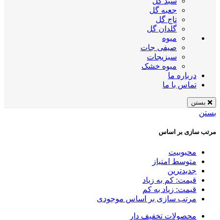
سبد گل
جعبه گل
تاج گل
گلدان گل
میوه
صیفی جات
سبزیجات
میوه خشک
درباره ما
تماس با ما
بستن
بستن
مرتب سازی بر اساس
محبوبیت
متوسط امتیاز
جدیدترین
قیمت: کم به زیاد
قیمت: زیاد به کم
مرتب سازی بر اساس موجودی
محصولات تخفیف دار