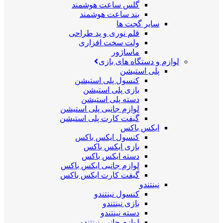
گلس ساعت هوشمند
بند ساعت هوشمند
سایر گجت ها
قلم نوری و پد طراحی
ولت سخت افزاری
ماساژور
لوازم و دستگاه های بازی
پلی استیشن
کنسول پلی استیشن
بازی پلی استیشن
دسته پلی استیشن
لوازم جانبی پلی استیشن
گیفت کارت پلی استیشن
ایکس باکس
کنسول ایکس باکس
بازی ایکس باکس
دسته ایکس باکس
لوازم جانبی ایکس باکس
گیفت کارت ایکس باکس
نینتندو
کنسول نینتندو
بازی نینتندو
دسته نینتندو
لوازم جانبی نینتندو