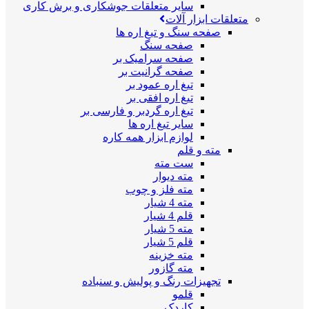
سایر متعلقات جوشکاری و برش کاری
متعلقات ابزار آلات
صفحه سنگ و تیغ اره ها
صفحه سنگ
صفحه سرامیک بر
صفحه گرانیت بر
تیغ اره عمود بر
تیغ اره افقی بر
تیغ اره گردبر و فارسی بر
سایر تیغ اره ها
لوازم ابزار همه کاره
مته و قلم
ست مته
مته دیوار
مته فلز و چوب
مته 4 شیار
قلم 4 شیار
مته 5 شیار
قلم 5 شیار
مته خزینه
مته گازور
تجهیزات رنگ و پولیش و سنباده
قلمو
کاردک