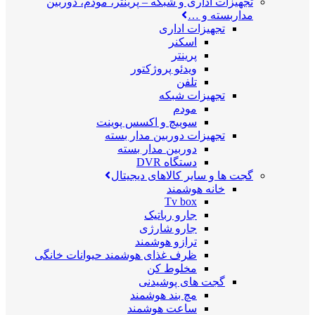
تجهیزات اداری و شبکه
–
پرینتر، مودم، دوربین
مداربسته و …
تجهیزات اداری
اسکنر
پرینتر
ویدئو پروژکتور
تلفن
تجهیزات شبکه
مودم
سوییچ و اکسس پوینت
تجهیزات دوربین مدار بسته
دوربین مدار بسته
دستگاه DVR
گجت ها و سایر کالاهای دیجیتال
خانه هوشمند
Tv box
جارو رباتیک
جارو شارژی
ترازو هوشمند
ظرف غذای هوشمند حیوانات خانگی
مخلوط کن
گجت های پوشیدنی
مچ بند هوشمند
ساعت هوشمند