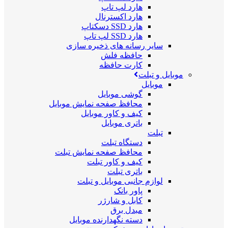
هارد لپ تاپ
هارد اکسترنال
هارد SSD دسکتاپ
هارد SSD لپ تاپ
سایر رسانه های ذخیره سازی
حافظه فلش
کارت حافظه
موبایل و تبلت
موبایل
گوشی موبایل
محافظ صفحه نمایش موبایل
کیف و کاور موبایل
باتری موبایل
تبلت
دستگاه تبلت
محافظ صفحه نمایش تبلت
کیف و کاور تبلت
باتری تبلت
لوازم جانبی موبایل و تبلت
پاور بانک
کابل و شارژر
مبدل برق
دسته نگهدارنده موبایل