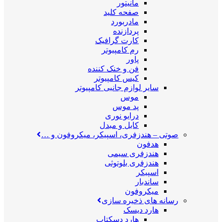
مانیتور
صفحه کلید
مادربورد
پردازنده
کارت گرافیک
رم کامپیوتر
پاور
فن و خنک کننده
کیس کامپیوتر
سایر لوازم جانبی کامپیوتر
موس
پد موس
درایو نوری
کابل و مبدل
صوتی
–
هندزفری، اسپیکر، میکروفون و …
هدفون
هندزفری سیمی
هندزفری بلوتوثی
اسپیکر
ساندبار
میکروفون
رسانه های ذخیره سازی
هارد دیسک
هارد دسکتاپ