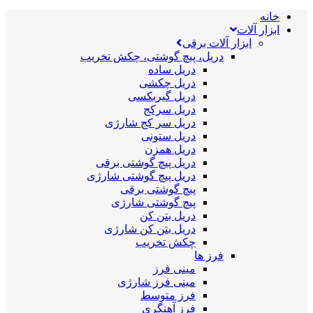
خانه
ابزار آلات
ابزار آلات برقی
دریل، پیچ گوشتی، چکش تخریب
دریل ساده
دریل چکشی
دریل گیربکسی
دریل سرکج
دریل سر کج شارژی
دریل ستونی
دریل همزن
دریل پیچ گوشتی برقی
دریل پیچ گوشتی شارژی
پیچ گوشتی برقی
پیچ گوشتی شارژی
دریل بتن کن
دریل بتن کن شارژی
چکش تخریب
فرز ها
مینی فرز
مینی فرز شارژی
فرز متوسط
فرز آهنگری