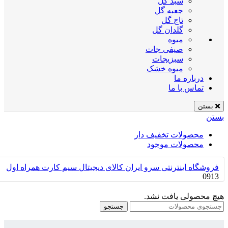
سبد گل
جعبه گل
تاج گل
گلدان گل
میوه
صیفی جات
سبزیجات
میوه خشک
درباره ما
تماس با ما
بستن
بستن
محصولات تخفیف دار
محصولات موجود
فروشگاه اینترنتی سرو ایران
کالای دیجیتال
سیم کارت
همراه اول
0913
هیچ محصولی یافت نشد.
جستجو