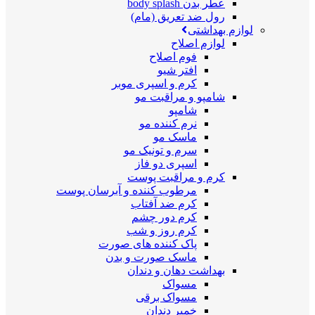
عطر بدن body splash
رول ضد تعریق (مام)
لوازم بهداشتی
لوازم اصلاح
فوم اصلاح
افتر شیو
کرم و اسپری موبر
شامپو و مراقبت مو
شامپو
نرم کننده مو
ماسک مو
سرم و تونیک مو
اسپری دو فاز
کرم و مراقبت پوست
مرطوب کننده و آبرسان پوست
کرم ضد آفتاب
کرم دور چشم
کرم روز و شب
پاک کننده های صورت
ماسک صورت و بدن
بهداشت دهان و دندان
مسواک
مسواک برقی
خمیر دندان