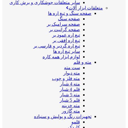
سایر متعلقات جوشکاری و برش کاری
متعلقات ابزار آلات
صفحه سنگ و تیغ اره ها
صفحه سنگ
صفحه سرامیک بر
صفحه گرانیت بر
تیغ اره عمود بر
تیغ اره افقی بر
تیغ اره گردبر و فارسی بر
سایر تیغ اره ها
لوازم ابزار همه کاره
مته و قلم
ست مته
مته دیوار
مته فلز و چوب
مته 4 شیار
قلم 4 شیار
مته 5 شیار
قلم 5 شیار
مته خزینه
مته گازور
تجهیزات رنگ و پولیش و سنباده
قلمو
کاردک