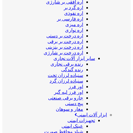
اره افقی بر شارژی
اره گرد بر
اره نفوذی
اره فارسی بر
اره میزی
اره نواری
اره درخت بر دستی
اره درخت بر برقی
اره درخت بر بنزینی
اره درخت بر شارژی
سایر ابزار آلات نجاری
رنده برقی نجاری
رنده گندگی
سنباده لرزان تخت
سنباده لرزان گرد
اور فرز
اور فرز لبه گیر
جارو برقی صنعتی
پیچ دستی
مغار و سوهان
ابزار آلات ایمنی
تجهیزات ایمنی
عینک ایمنی
شیلد محافظ صورت