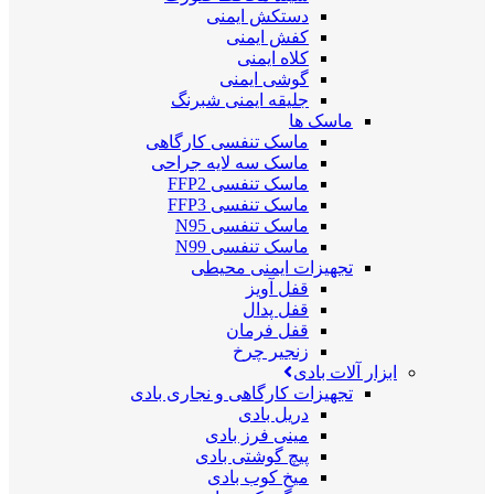
دستکش ایمنی
کفش ایمنی
کلاه ایمنی
گوشی ایمنی
جلیقه ایمنی شبرنگ
ماسک ها
ماسک تنفسی کارگاهی
ماسک سه لایه جراحی
ماسک تنفسی FFP2
ماسک تنفسی FFP3
ماسک تنفسی N95
ماسک تنفسی N99
تجهیزات ایمنی محیطی
قفل آویز
قفل پدال
قفل فرمان
زنجیر چرخ
ابزار آلات بادی
تجهیزات کارگاهی و نجاری بادی
دریل بادی
مینی فرز بادی
پیچ گوشتی بادی
میخ کوب بادی