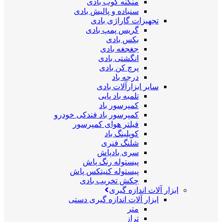
منگنه کوب بادی
سنباده و پالیش بادی
تجهیزات گاراژی بادی
گریس پمپ بادی
بکس بادی
جغجغه بادی
انگشتی بادی
پرچ کن بادی
درجه باد
سایر ابزارآلات بادی
تلمبه باد پایی
کمپرسور باد
کمپرسور باد فندکی خودرو
فیلتر هوای کمپرسور
کوپلینگ باد
شلنگ فنری
سری بادپاش
پیستوله رنگ پاش
پیستوله کنیتکس پاش
چکش تخریب بادی
ابزار آلات اندازه گیری
ابزار آلات اندازه گیری دستی
متر
تراز