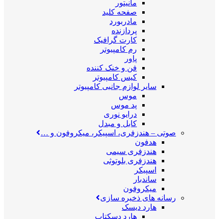
مانیتور
صفحه کلید
مادربورد
پردازنده
کارت گرافیک
رم کامپیوتر
پاور
فن و خنک کننده
کیس کامپیوتر
سایر لوازم جانبی کامپیوتر
موس
پد موس
درایو نوری
کابل و مبدل
صوتی
–
هندزفری، اسپیکر، میکروفون و …
هدفون
هندزفری سیمی
هندزفری بلوتوثی
اسپیکر
ساندبار
میکروفون
رسانه های ذخیره سازی
هارد دیسک
هارد دسکتاپ