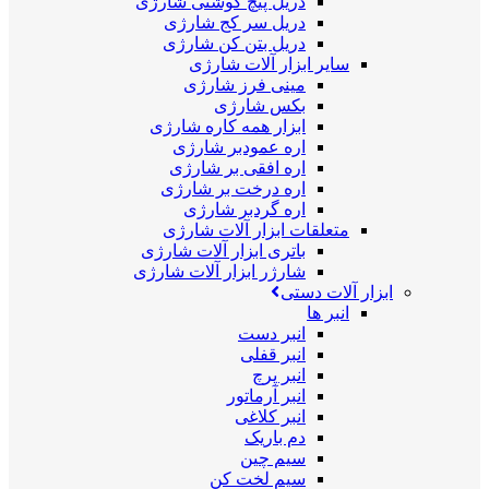
دریل پیچ گوشتی شارژی
دریل سر کج شارژی
دریل بتن کن شارژی
سایر ابزار آلات شارژی
مینی فرز شارژی
بکس شارژی
ابزار همه کاره شارژی
اره عمودبر شارژی
اره افقی بر شارژی
اره درخت بر شارژی
اره گردبر شارژی
متعلقات ابزار آلات شارژی
باتری ابزار آلات شارژی
شارژر ابزار آلات شارژی
ابزار آلات دستی
انبر ها
انبر دست
انبر قفلی
انبر پرچ
انبر آرماتور
انبر کلاغی
دم باریک
سیم چین
سیم لخت کن