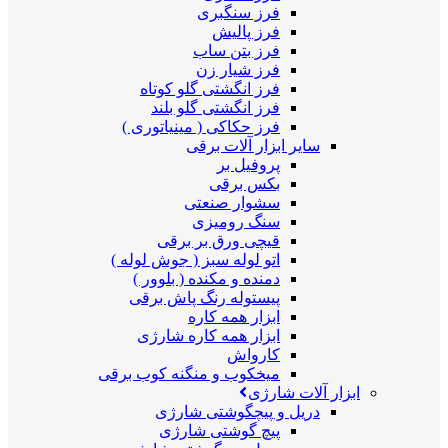
فرز سنگبری
فرز پالیش
فرز بتن ساب
فرز شیار زن
فرز انگشتی گلو کوتاه
فرز انگشتی گلو بلند
فرز حکاکی ( مینیاتوری )
سایر ابزار آلات برقی
پروفیل بر
بکس برقی
سشوار صنعتی
سنگ رومیزی
قیچی ورق بر برقی
اتو لوله سبز ( جوش لوله )
دمنده و مکنده ( بلوور )
پیستوله رنگ پاش برقی
ابزار همه کاره
ابزار همه کاره شارژی
کارواش
میخکوب و منگنه کوب برقی
ابزار آلات شارژی
دریل و پیچگوشتی شارژی
پیچ گوشتی شارژی