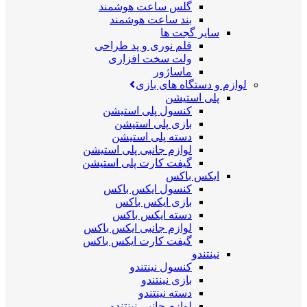
گلس ساعت هوشمند
بند ساعت هوشمند
سایر گجت ها
قلم نوری و پد طراحی
ولت سخت افزاری
ماساژور
لوازم و دستگاه های بازی
پلی استیشن
کنسول پلی استیشن
بازی پلی استیشن
دسته پلی استیشن
لوازم جانبی پلی استیشن
گیفت کارت پلی استیشن
ایکس باکس
کنسول ایکس باکس
بازی ایکس باکس
دسته ایکس باکس
لوازم جانبی ایکس باکس
گیفت کارت ایکس باکس
نینتندو
کنسول نینتندو
بازی نینتندو
دسته نینتندو
لوازم جانبی نینتندو