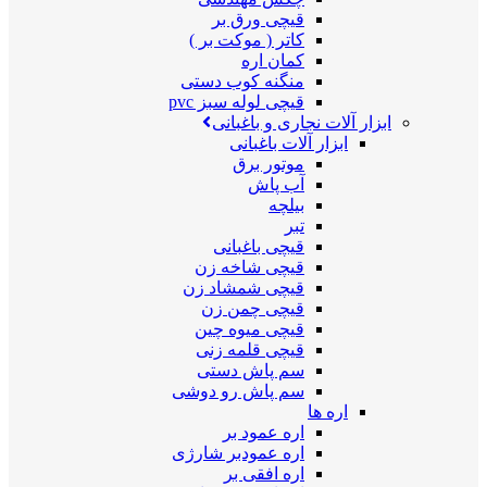
قیچی ورق بر
کاتر ( موکت بر )
کمان اره
منگنه کوب دستی
قیچی لوله سبز pvc
ابزار آلات نجاری و باغبانی
ابزار آلات باغبانی
موتور برق
آب پاش
بیلچه
تبر
قیچی باغبانی
قیچی شاخه زن
قیچی شمشاد زن
قیچی چمن زن
قیچی میوه چین
قیچی قلمه زنی
سم پاش دستی
سم پاش رو دوشی
اره ها
اره عمود بر
اره عمودبر شارژی
اره افقی بر