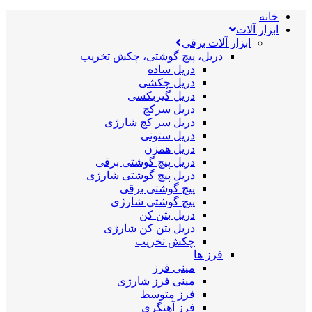
خانه
ابزار آلات
ابزار آلات برقی
دریل، پیچ گوشتی، چکش تخریب
دریل ساده
دریل چکشی
دریل گیربکسی
دریل سرکج
دریل سر کج شارژی
دریل ستونی
دریل همزن
دریل پیچ گوشتی برقی
دریل پیچ گوشتی شارژی
پیچ گوشتی برقی
پیچ گوشتی شارژی
دریل بتن کن
دریل بتن کن شارژی
چکش تخریب
فرز ها
مینی فرز
مینی فرز شارژی
فرز متوسط
فرز آهنگری