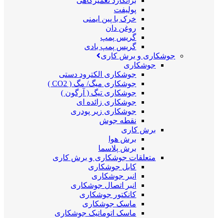
برانکارد تعمیرگاهی
پولیفت
خرک با پین ایمنی
روغن دان
گریس پمپ
گریس پمپ بادی
جوشکاری و برش کاری
جوشکاری
جوشکاری الکترود دستی
جوشکاری میگ/ مگ ( CO2 )
جوشکاری تیگ ( آرگون )
جوشکاری زائده ای
جوشکاری زیر پودری
نقطه جوش
برش کاری
برش هوا
برش پلاسما
متعلقات جوشکاری و برش کاری
کابل جوشکاری
انبر جوشکاری
انبر اتصال جوشکاری
کانکتور جوشکاری
ماسک جوشکاری
ماسک اتوماتیک جوشکاری