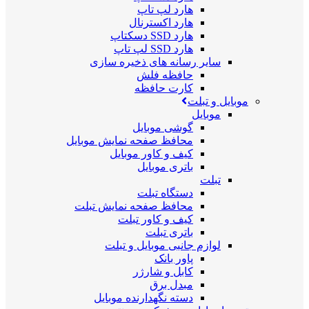
هارد لپ تاپ
هارد اکسترنال
هارد SSD دسکتاپ
هارد SSD لپ تاپ
سایر رسانه های ذخیره سازی
حافظه فلش
کارت حافظه
موبایل و تبلت
موبایل
گوشی موبایل
محافظ صفحه نمایش موبایل
کیف و کاور موبایل
باتری موبایل
تبلت
دستگاه تبلت
محافظ صفحه نمایش تبلت
کیف و کاور تبلت
باتری تبلت
لوازم جانبی موبایل و تبلت
پاور بانک
کابل و شارژر
مبدل برق
دسته نگهدارنده موبایل