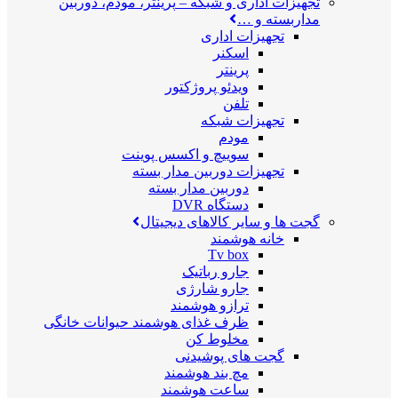
تجهیزات اداری و شبکه
–
پرینتر، مودم، دوربین
مداربسته و …
تجهیزات اداری
اسکنر
پرینتر
ویدئو پروژکتور
تلفن
تجهیزات شبکه
مودم
سوییچ و اکسس پوینت
تجهیزات دوربین مدار بسته
دوربین مدار بسته
دستگاه DVR
گجت ها و سایر کالاهای دیجیتال
خانه هوشمند
Tv box
جارو رباتیک
جارو شارژی
ترازو هوشمند
ظرف غذای هوشمند حیوانات خانگی
مخلوط کن
گجت های پوشیدنی
مچ بند هوشمند
ساعت هوشمند