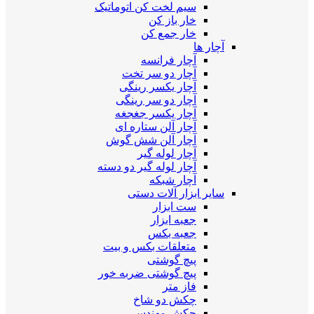
سیم لخت کن اتوماتیک
خار باز کن
خار جمع کن
آچار ها
آچار فرانسه
آچار دو سر تخت
آچار یکسر رینگی
آچار دو سر رینگی
آچار یکسر جغجغه
آچار آلن ستاره ای
آچار آلن شش گوش
آچار لوله گیر
آچار لوله گیر دو دسته
آچار شبکه
سایر ابزار آلات دستی
ست ابزار
جعبه ابزار
جعبه بکس
متعلقات بکس و بیت
پیچ گوشتی
پیچ گوشتی ضربه خور
فاز متر
چکش دو شاخ
چکش مهندسی