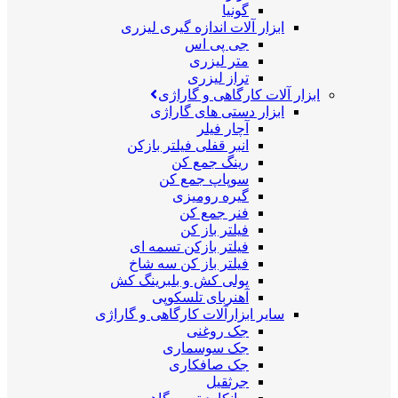
گونیا
ابزار آلات اندازه گیری لیزری
جی پی اس
متر لیزری
تراز لیزری
ابزار آلات کارگاهی و گاراژی
ابزار دستی های گاراژی
آچار فیلر
انبر قفلی فیلتر بازکن
رینگ جمع کن
سوپاپ جمع کن
گیره رومیزی
فنر جمع کن
فیلتر باز کن
فیلتر بازکن تسمه ای
فیلتر باز کن سه شاخ
پولی کش و بلبرینگ کش
آهنربای تلسکوپی
سایر ابزارآلات کارگاهی و گاراژی
جک روغنی
جک سوسماری
جک صافکاری
جرثقیل