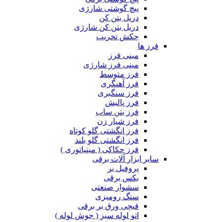
پیچ گوشتی شارژی
دریل بتن کن
دریل بتن کن شارژی
چکش تخریب
فرز ها
مینی فرز
مینی فرز شارژی
فرز متوسط
فرز آهنگری
فرز سنگبری
فرز پالیش
فرز بتن ساب
فرز شیار زن
فرز انگشتی گلو کوتاه
فرز انگشتی گلو بلند
فرز حکاکی ( مینیاتوری )
سایر ابزار آلات برقی
پروفیل بر
بکس برقی
سشوار صنعتی
سنگ رومیزی
قیچی ورق بر برقی
اتو لوله سبز ( جوش لوله )