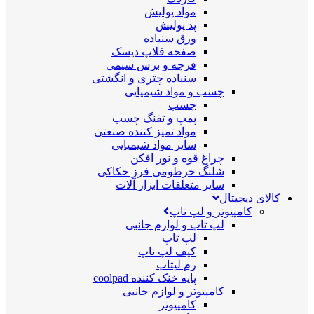
مواد پولیش
پد پولیش
ورق سنباده
صفحه فلاپ دیسک
فرچه و برس سیمی
سنباده چتری و انگشتی
چسب و مواد شیمیایی
چسب
پمپ و تفنگ چسب
مواد تمیز کننده صنعتی
سایر مواد شیمیایی
چراغ قوه و نور افکن
شلنگ خرطومی فرز حکاکی
سایر متعلقات ابزار آلات
کالای دیجیتال
کامپیوتر و لپ تاپ
لپ تاپ و لوازم جانبی
لپ تاپ
کیف لپ تاپ
رم لپتاپ
پایه خنک کننده coolpad
کامپیوتر و لوازم جانبی
کامپیوتر