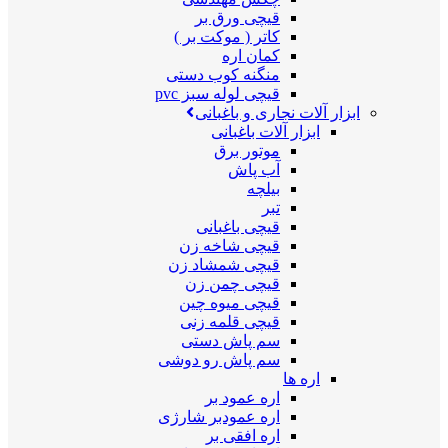
قیچی ورق بر
کاتر ( موکت بر )
کمان اره
منگنه کوب دستی
قیچی لوله سبز pvc
ابزار آلات نجاری و باغبانی
ابزار آلات باغبانی
موتور برق
آب پاش
بیلچه
تبر
قیچی باغبانی
قیچی شاخه زن
قیچی شمشاد زن
قیچی چمن زن
قیچی میوه چین
قیچی قلمه زنی
سم پاش دستی
سم پاش رو دوشی
اره ها
اره عمود بر
اره عمودبر شارژی
اره افقی بر