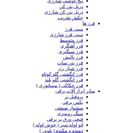
پیچ گوشتی شارژی
دریل بتن کن
دریل بتن کن شارژی
چکش تخریب
فرز ها
مینی فرز
مینی فرز شارژی
فرز متوسط
فرز آهنگری
فرز سنگبری
فرز پالیش
فرز بتن ساب
فرز شیار زن
فرز انگشتی گلو کوتاه
فرز انگشتی گلو بلند
فرز حکاکی ( مینیاتوری )
سایر ابزار آلات برقی
پروفیل بر
بکس برقی
سشوار صنعتی
سنگ رومیزی
قیچی ورق بر برقی
اتو لوله سبز ( جوش لوله )
دمنده و مکنده ( بلوور )