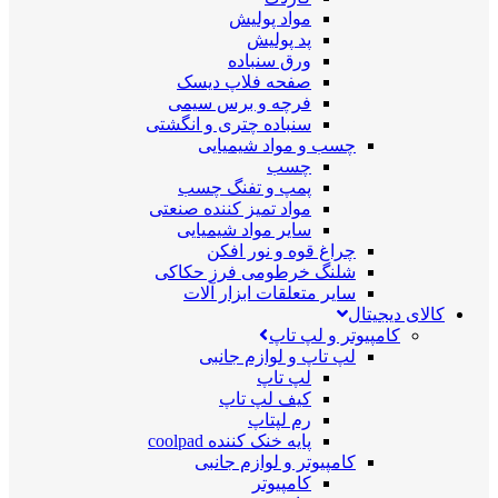
مواد پولیش
پد پولیش
ورق سنباده
صفحه فلاپ دیسک
فرچه و برس سیمی
سنباده چتری و انگشتی
چسب و مواد شیمیایی
چسب
پمپ و تفنگ چسب
مواد تمیز کننده صنعتی
سایر مواد شیمیایی
چراغ قوه و نور افکن
شلنگ خرطومی فرز حکاکی
سایر متعلقات ابزار آلات
کالای دیجیتال
کامپیوتر و لپ تاپ
لپ تاپ و لوازم جانبی
لپ تاپ
کیف لپ تاپ
رم لپتاپ
پایه خنک کننده coolpad
کامپیوتر و لوازم جانبی
کامپیوتر