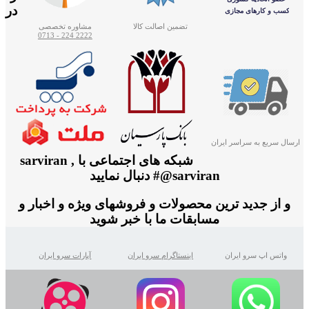
در
تضمین اصالت کالا
مشاوره تخصصی
2222 224 - 0713
ارسال سریع به سراسر ایران
شبکه های اجتماعی با sarviran ,
@sarviran# دنبال نمایید
و از جدید ترین محصولات و فروشهای ویژه و اخبار و
مسابقات ما با خبر شوید
واتس اپ سرو ایران
اینستاگرام سرو ایران
آپارات سرو ایران