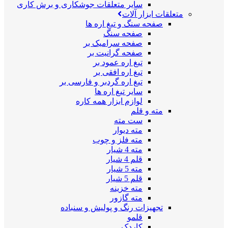
سایر متعلقات جوشکاری و برش کاری
متعلقات ابزار آلات
صفحه سنگ و تیغ اره ها
صفحه سنگ
صفحه سرامیک بر
صفحه گرانیت بر
تیغ اره عمود بر
تیغ اره افقی بر
تیغ اره گردبر و فارسی بر
سایر تیغ اره ها
لوازم ابزار همه کاره
مته و قلم
ست مته
مته دیوار
مته فلز و چوب
مته 4 شیار
قلم 4 شیار
مته 5 شیار
قلم 5 شیار
مته خزینه
مته گازور
تجهیزات رنگ و پولیش و سنباده
قلمو
کاردک