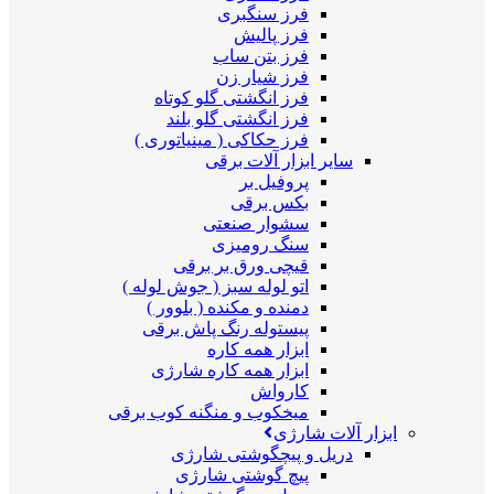
فرز سنگبری
فرز پالیش
فرز بتن ساب
فرز شیار زن
فرز انگشتی گلو کوتاه
فرز انگشتی گلو بلند
فرز حکاکی ( مینیاتوری )
سایر ابزار آلات برقی
پروفیل بر
بکس برقی
سشوار صنعتی
سنگ رومیزی
قیچی ورق بر برقی
اتو لوله سبز ( جوش لوله )
دمنده و مکنده ( بلوور )
پیستوله رنگ پاش برقی
ابزار همه کاره
ابزار همه کاره شارژی
کارواش
میخکوب و منگنه کوب برقی
ابزار آلات شارژی
دریل و پیچگوشتی شارژی
پیچ گوشتی شارژی