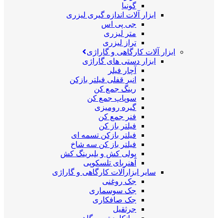
گونیا
ابزار آلات اندازه گیری لیزری
جی پی اس
متر لیزری
تراز لیزری
ابزار آلات کارگاهی و گاراژی
ابزار دستی های گاراژی
آچار فیلر
انبر قفلی فیلتر بازکن
رینگ جمع کن
سوپاپ جمع کن
گیره رومیزی
فنر جمع کن
فیلتر باز کن
فیلتر بازکن تسمه ای
فیلتر باز کن سه شاخ
پولی کش و بلبرینگ کش
آهنربای تلسکوپی
سایر ابزارآلات کارگاهی و گاراژی
جک روغنی
جک سوسماری
جک صافکاری
جرثقیل