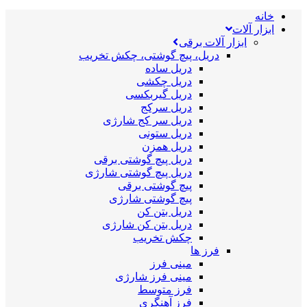
خانه
ابزار آلات
ابزار آلات برقی
دریل، پیچ گوشتی، چکش تخریب
دریل ساده
دریل چکشی
دریل گیربکسی
دریل سرکج
دریل سر کج شارژی
دریل ستونی
دریل همزن
دریل پیچ گوشتی برقی
دریل پیچ گوشتی شارژی
پیچ گوشتی برقی
پیچ گوشتی شارژی
دریل بتن کن
دریل بتن کن شارژی
چکش تخریب
فرز ها
مینی فرز
مینی فرز شارژی
فرز متوسط
فرز آهنگری