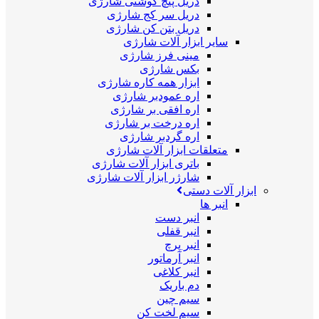
دریل پیچ گوشتی شارژی
دریل سر کج شارژی
دریل بتن کن شارژی
سایر ابزار آلات شارژی
مینی فرز شارژی
بکس شارژی
ابزار همه کاره شارژی
اره عمودبر شارژی
اره افقی بر شارژی
اره درخت بر شارژی
اره گردبر شارژی
متعلقات ابزار آلات شارژی
باتری ابزار آلات شارژی
شارژر ابزار آلات شارژی
ابزار آلات دستی
انبر ها
انبر دست
انبر قفلی
انبر پرچ
انبر آرماتور
انبر کلاغی
دم باریک
سیم چین
سیم لخت کن