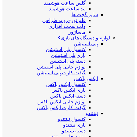
گلس ساعت هوشمند
بند ساعت هوشمند
سایر گجت ها
قلم نوری و پد طراحی
ولت سخت افزاری
ماساژور
لوازم و دستگاه های بازی
پلی استیشن
کنسول پلی استیشن
بازی پلی استیشن
دسته پلی استیشن
لوازم جانبی پلی استیشن
گیفت کارت پلی استیشن
ایکس باکس
کنسول ایکس باکس
بازی ایکس باکس
دسته ایکس باکس
لوازم جانبی ایکس باکس
گیفت کارت ایکس باکس
نینتندو
کنسول نینتندو
بازی نینتندو
دسته نینتندو
لوازم جانبی نینتندو