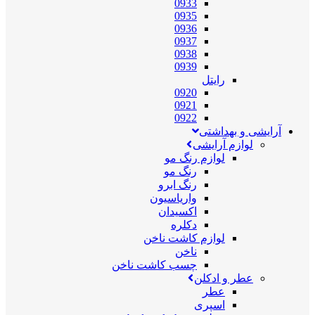
0933
0935
0936
0937
0938
0939
رایتل
0920
0921
0922
آرایشی و بهداشتی
لوازم آرایشی
لوازم رنگ مو
رنگ مو
رنگ ابرو
واریاسیون
اکسیدان
دکلره
لوازم کاشت ناخن
ناخن
چسب کاشت ناخن
عطر و ادکلن
عطر
اسپری