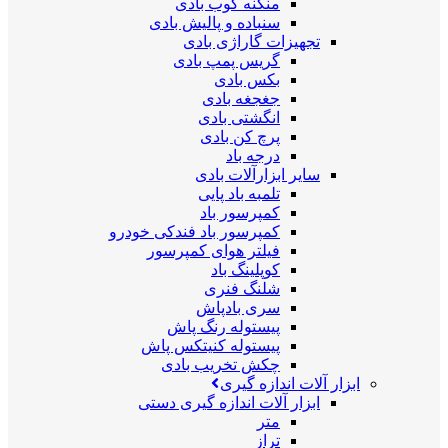
منگنه کوب بادی
سنباده و پالیش بادی
تجهیزات گاراژی بادی
گریس پمپ بادی
بکس بادی
جغجغه بادی
انگشتی بادی
پرچ کن بادی
درجه باد
سایر ابزارآلات بادی
تلمبه باد پایی
کمپرسور باد
کمپرسور باد فندکی خودرو
فیلتر هوای کمپرسور
کوپلینگ باد
شلنگ فنری
سری بادپاش
پیستوله رنگ پاش
پیستوله کنیتکس پاش
چکش تخریب بادی
ابزار آلات اندازه گیری
ابزار آلات اندازه گیری دستی
متر
تراز