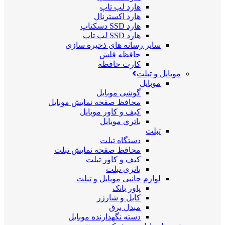
هارد لپ تاپ
هارد اکسترنال
هارد SSD دسکتاپ
هارد SSD لپ تاپ
سایر رسانه های ذخیره سازی
حافظه فلش
کارت حافظه
موبایل و تبلت
موبایل
گوشی موبایل
محافظ صفحه نمایش موبایل
کیف و کاور موبایل
باتری موبایل
تبلت
دستگاه تبلت
محافظ صفحه نمایش تبلت
کیف و کاور تبلت
باتری تبلت
لوازم جانبی موبایل و تبلت
پاور بانک
کابل و شارژر
مبدل برق
دسته نگهدارنده موبایل