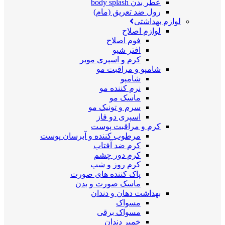
عطر بدن body splash
رول ضد تعریق (مام)
لوازم بهداشتی
لوازم اصلاح
فوم اصلاح
افتر شیو
کرم و اسپری موبر
شامپو و مراقبت مو
شامپو
نرم کننده مو
ماسک مو
سرم و تونیک مو
اسپری دو فاز
کرم و مراقبت پوست
مرطوب کننده و آبرسان پوست
کرم ضد آفتاب
کرم دور چشم
کرم روز و شب
پاک کننده های صورت
ماسک صورت و بدن
بهداشت دهان و دندان
مسواک
مسواک برقی
خمیر دندان