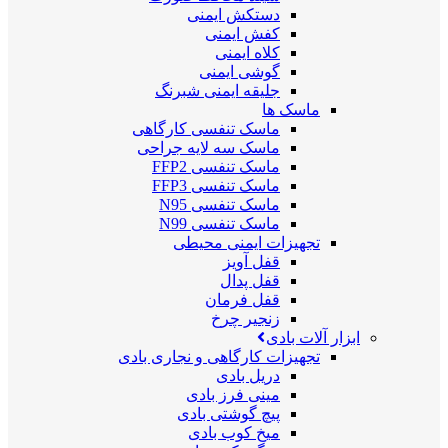
دستکش ایمنی
کفش ایمنی
کلاه ایمنی
گوشی ایمنی
جلیقه ایمنی شبرنگ
ماسک ها
ماسک تنفسی کارگاهی
ماسک سه لایه جراحی
ماسک تنفسی FFP2
ماسک تنفسی FFP3
ماسک تنفسی N95
ماسک تنفسی N99
تجهیزات ایمنی محیطی
قفل آویز
قفل پدال
قفل فرمان
زنجیر چرخ
ابزار آلات بادی
تجهیزات کارگاهی و نجاری بادی
دریل بادی
مینی فرز بادی
پیچ گوشتی بادی
میخ کوب بادی