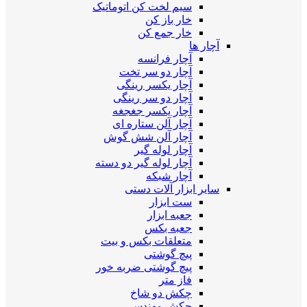
سیم لخت کن اتوماتیک
خار باز کن
خار جمع کن
آچار ها
آچار فرانسه
آچار دو سر تخت
آچار یکسر رینگی
آچار دو سر رینگی
آچار یکسر جغجغه
آچار آلن ستاره ای
آچار آلن شش گوش
آچار لوله گیر
آچار لوله گیر دو دسته
آچار شبکه
سایر ابزار آلات دستی
ست ابزار
جعبه ابزار
جعبه بکس
متعلقات بکس و بیت
پیچ گوشتی
پیچ گوشتی ضربه خور
فاز متر
چکش دو شاخ
چکش مهندسی