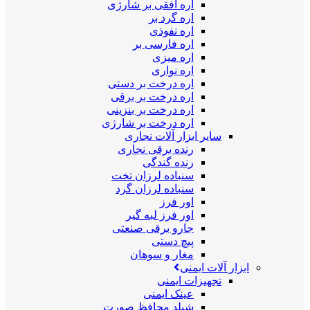
اره افقی بر شارژی
اره گرد بر
اره نفوذی
اره فارسی بر
اره میزی
اره نواری
اره درخت بر دستی
اره درخت بر برقی
اره درخت بر بنزینی
اره درخت بر شارژی
سایر ابزار آلات نجاری
رنده برقی نجاری
رنده گندگی
سنباده لرزان تخت
سنباده لرزان گرد
اور فرز
اور فرز لبه گیر
جارو برقی صنعتی
پیچ دستی
مغار و سوهان
ابزار آلات ایمنی
تجهیزات ایمنی
عینک ایمنی
شیلد محافظ صورت