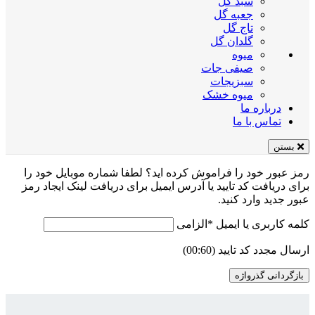
سبد گل
جعبه گل
تاج گل
گلدان گل
میوه
صیفی جات
سبزیجات
میوه خشک
درباره ما
تماس با ما
بستن
رمز عبور خود را فراموش کرده اید؟ لطفا شماره موبایل خود را
برای دریافت کد تایید یا آدرس ایمیل برای دریافت لینک ایجاد رمز
عبور جدید وارد کنید.
کلمه کاربری یا ایمیل
*
الزامی
ارسال مجدد کد تایید
(00:
60
)
بازگردانی گذرواژه