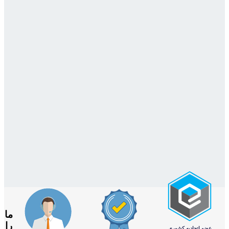
ما
را