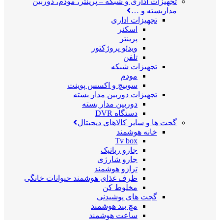
تجهیزات اداری و شبکه
–
پرینتر، مودم، دوربین
مداربسته و …
تجهیزات اداری
اسکنر
پرینتر
ویدئو پروژکتور
تلفن
تجهیزات شبکه
مودم
سوییچ و اکسس پوینت
تجهیزات دوربین مدار بسته
دوربین مدار بسته
دستگاه DVR
گجت ها و سایر کالاهای دیجیتال
خانه هوشمند
Tv box
جارو رباتیک
جارو شارژی
ترازو هوشمند
ظرف غذای هوشمند حیوانات خانگی
مخلوط کن
گجت های پوشیدنی
مچ بند هوشمند
ساعت هوشمند