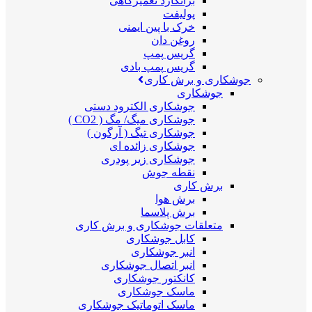
برانکارد تعمیرگاهی
پولیفت
خرک با پین ایمنی
روغن دان
گریس پمپ
گریس پمپ بادی
جوشکاری و برش کاری
جوشکاری
جوشکاری الکترود دستی
جوشکاری میگ/ مگ ( CO2 )
جوشکاری تیگ ( آرگون )
جوشکاری زائده ای
جوشکاری زیر پودری
نقطه جوش
برش کاری
برش هوا
برش پلاسما
متعلقات جوشکاری و برش کاری
کابل جوشکاری
انبر جوشکاری
انبر اتصال جوشکاری
کانکتور جوشکاری
ماسک جوشکاری
ماسک اتوماتیک جوشکاری