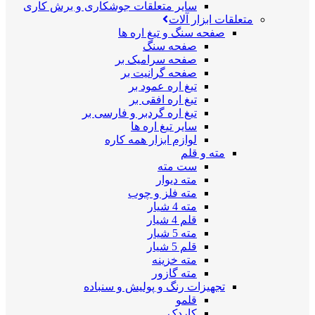
سایر متعلقات جوشکاری و برش کاری
متعلقات ابزار آلات
صفحه سنگ و تیغ اره ها
صفحه سنگ
صفحه سرامیک بر
صفحه گرانیت بر
تیغ اره عمود بر
تیغ اره افقی بر
تیغ اره گردبر و فارسی بر
سایر تیغ اره ها
لوازم ابزار همه کاره
مته و قلم
ست مته
مته دیوار
مته فلز و چوب
مته 4 شیار
قلم 4 شیار
مته 5 شیار
قلم 5 شیار
مته خزینه
مته گازور
تجهیزات رنگ و پولیش و سنباده
قلمو
کاردک