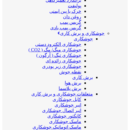
برانکارد تعمیرگاهی
پولیفت
خرک با پین ایمنی
روغن دان
گریس پمپ
گریس پمپ بادی
جوشکاری و برش کاری
جوشکاری
جوشکاری الکترود دستی
جوشکاری میگ/ مگ ( CO2 )
جوشکاری تیگ ( آرگون )
جوشکاری زائده ای
جوشکاری زیر پودری
نقطه جوش
برش کاری
برش هوا
برش پلاسما
متعلقات جوشکاری و برش کاری
کابل جوشکاری
انبر جوشکاری
انبر اتصال جوشکاری
کانکتور جوشکاری
ماسک جوشکاری
ماسک اتوماتیک جوشکاری