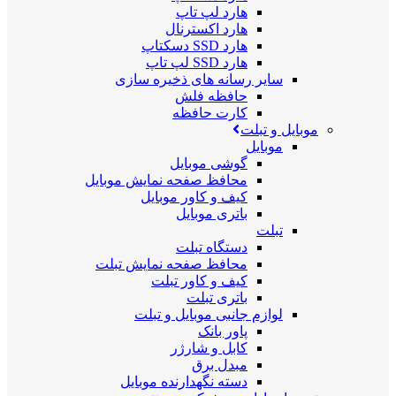
هارد لپ تاپ
هارد اکسترنال
هارد SSD دسکتاپ
هارد SSD لپ تاپ
سایر رسانه های ذخیره سازی
حافظه فلش
کارت حافظه
موبایل و تبلت
موبایل
گوشی موبایل
محافظ صفحه نمایش موبایل
کیف و کاور موبایل
باتری موبایل
تبلت
دستگاه تبلت
محافظ صفحه نمایش تبلت
کیف و کاور تبلت
باتری تبلت
لوازم جانبی موبایل و تبلت
پاور بانک
کابل و شارژر
مبدل برق
دسته نگهدارنده موبایل