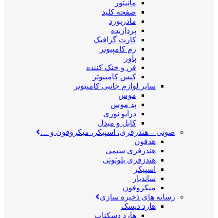
مانیتور
صفحه کلید
مادربورد
پردازنده
کارت گرافیک
رم کامپیوتر
پاور
فن و خنک کننده
کیس کامپیوتر
سایر لوازم جانبی کامپیوتر
موس
پد موس
درایو نوری
کابل و مبدل
صوتی
–
هندزفری، اسپیکر، میکروفون و …
هدفون
هندزفری سیمی
هندزفری بلوتوثی
اسپیکر
ساندبار
میکروفون
رسانه های ذخیره سازی
هارد دیسک
هارد دسکتاپ