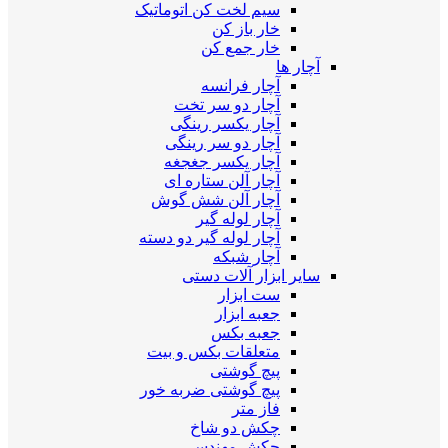
سیم لخت کن اتوماتیک
خار باز کن
خار جمع کن
آچار ها
آچار فرانسه
آچار دو سر تخت
آچار یکسر رینگی
آچار دو سر رینگی
آچار یکسر جغجغه
آچار آلن ستاره ای
آچار آلن شش گوش
آچار لوله گیر
آچار لوله گیر دو دسته
آچار شبکه
سایر ابزار آلات دستی
ست ابزار
جعبه ابزار
جعبه بکس
متعلقات بکس و بیت
پیچ گوشتی
پیچ گوشتی ضربه خور
فاز متر
چکش دو شاخ
چکش مهندسی