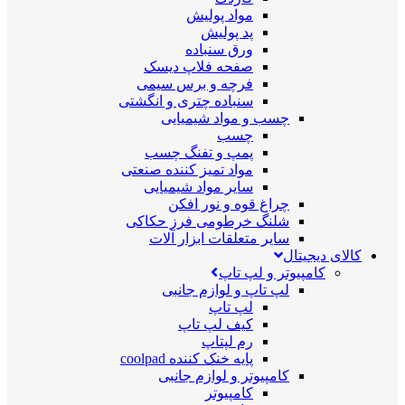
مواد پولیش
پد پولیش
ورق سنباده
صفحه فلاپ دیسک
فرچه و برس سیمی
سنباده چتری و انگشتی
چسب و مواد شیمیایی
چسب
پمپ و تفنگ چسب
مواد تمیز کننده صنعتی
سایر مواد شیمیایی
چراغ قوه و نور افکن
شلنگ خرطومی فرز حکاکی
سایر متعلقات ابزار آلات
کالای دیجیتال
کامپیوتر و لپ تاپ
لپ تاپ و لوازم جانبی
لپ تاپ
کیف لپ تاپ
رم لپتاپ
پایه خنک کننده coolpad
کامپیوتر و لوازم جانبی
کامپیوتر