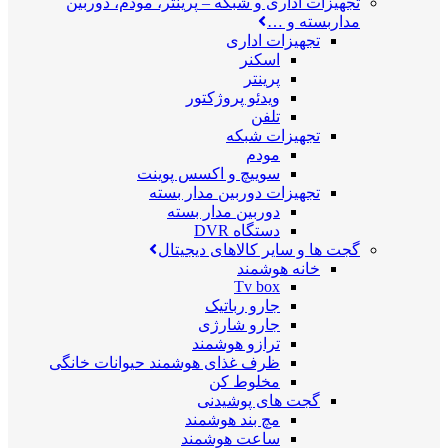
تجهیزات اداری و شبکه
–
پرینتر، مودم، دوربین
مداربسته و …
تجهیزات اداری
اسکنر
پرینتر
ویدئو پروژکتور
تلفن
تجهیزات شبکه
مودم
سوییچ و اکسس پوینت
تجهیزات دوربین مدار بسته
دوربین مدار بسته
دستگاه DVR
گجت ها و سایر کالاهای دیجیتال
خانه هوشمند
Tv box
جارو رباتیک
جارو شارژی
ترازو هوشمند
ظرف غذای هوشمند حیوانات خانگی
مخلوط کن
گجت های پوشیدنی
مچ بند هوشمند
ساعت هوشمند