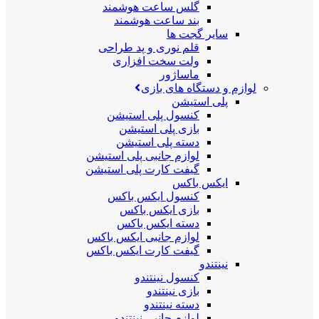
گلس ساعت هوشمند
بند ساعت هوشمند
سایر گجت ها
قلم نوری و پد طراحی
ولت سخت افزاری
ماساژور
لوازم و دستگاه های بازی
پلی استیشن
کنسول پلی استیشن
بازی پلی استیشن
دسته پلی استیشن
لوازم جانبی پلی استیشن
گیفت کارت پلی استیشن
ایکس باکس
کنسول ایکس باکس
بازی ایکس باکس
دسته ایکس باکس
لوازم جانبی ایکس باکس
گیفت کارت ایکس باکس
نینتندو
کنسول نینتندو
بازی نینتندو
دسته نینتندو
لوازم جانبی نینتندو