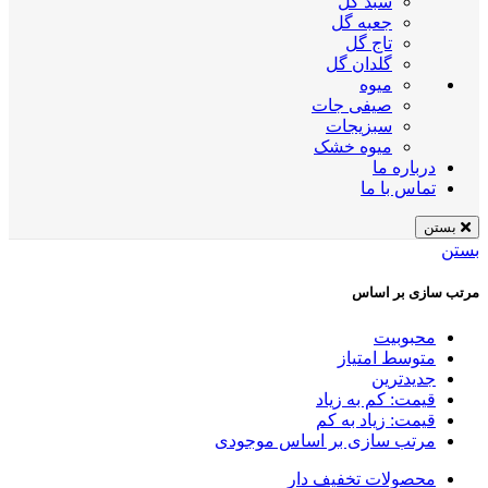
سبد گل
جعبه گل
تاج گل
گلدان گل
میوه
صیفی جات
سبزیجات
میوه خشک
درباره ما
تماس با ما
بستن
بستن
مرتب سازی بر اساس
محبوبیت
متوسط امتیاز
جدیدترین
قیمت: کم به زیاد
قیمت: زیاد به کم
مرتب سازی بر اساس موجودی
محصولات تخفیف دار