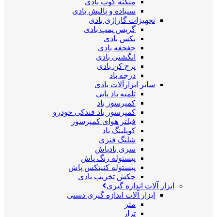
منگنه کوب بادی
سنباده و پالیش بادی
تجهیزات گاراژی بادی
گریس پمپ بادی
بکس بادی
جغجغه بادی
انگشتی بادی
پرچ کن بادی
درجه باد
سایر ابزارآلات بادی
تلمبه باد پایی
کمپرسور باد
کمپرسور باد فندکی خودرو
فیلتر هوای کمپرسور
کوپلینگ باد
شلنگ فنری
سری بادپاش
پیستوله رنگ پاش
پیستوله کنیتکس پاش
چکش تخریب بادی
ابزار آلات اندازه گیری
ابزار آلات اندازه گیری دستی
متر
تراز