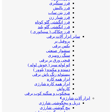
فرز سنگبری
فرز پالیش
فرز بتن ساب
فرز شیار زن
فرز انگشتی گلو کوتاه
فرز انگشتی گلو بلند
فرز حکاکی ( مینیاتوری )
سایر ابزار آلات برقی
پروفیل بر
بکس برقی
سشوار صنعتی
سنگ رومیزی
قیچی ورق بر برقی
اتو لوله سبز ( جوش لوله )
دمنده و مکنده ( بلوور )
پیستوله رنگ پاش برقی
ابزار همه کاره
ابزار همه کاره شارژی
کارواش
میخکوب و منگنه کوب برقی
ابزار آلات شارژی
دریل و پیچگوشتی شارژی
پیچ گوشتی شارژی