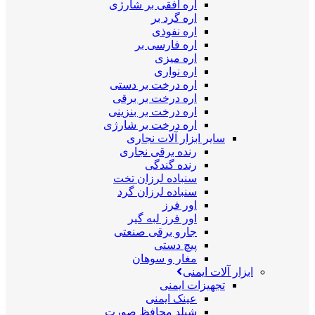
اره افقی بر شارژی
اره گرد بر
اره نفوذی
اره فارسی بر
اره میزی
اره نواری
اره درخت بر دستی
اره درخت بر برقی
اره درخت بر بنزینی
اره درخت بر شارژی
سایر ابزار آلات نجاری
رنده برقی نجاری
رنده گندگی
سنباده لرزان تخت
سنباده لرزان گرد
اور فرز
اور فرز لبه گیر
جارو برقی صنعتی
پیچ دستی
مغار و سوهان
ابزار آلات ایمنی
تجهیزات ایمنی
عینک ایمنی
شیلد محافظ صورت