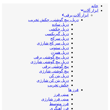
خانه
ابزار آلات
ابزار آلات برقی
دریل، پیچ گوشتی، چکش تخریب
دریل ساده
دریل چکشی
دریل گیربکسی
دریل سرکج
دریل سر کج شارژی
دریل ستونی
دریل همزن
دریل پیچ گوشتی برقی
دریل پیچ گوشتی شارژی
پیچ گوشتی برقی
پیچ گوشتی شارژی
دریل بتن کن
دریل بتن کن شارژی
چکش تخریب
فرز ها
مینی فرز
مینی فرز شارژی
فرز متوسط
فرز آهنگری