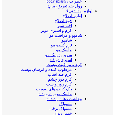
عطر بدن body splash
رول ضد تعریق (مام)
لوازم بهداشتی
لوازم اصلاح
فوم اصلاح
افتر شیو
کرم و اسپری موبر
شامپو و مراقبت مو
شامپو
نرم کننده مو
ماسک مو
سرم و تونیک مو
اسپری دو فاز
کرم و مراقبت پوست
مرطوب کننده و آبرسان پوست
کرم ضد آفتاب
کرم دور چشم
کرم روز و شب
پاک کننده های صورت
ماسک صورت و بدن
بهداشت دهان و دندان
مسواک
مسواک برقی
خمیر دندان