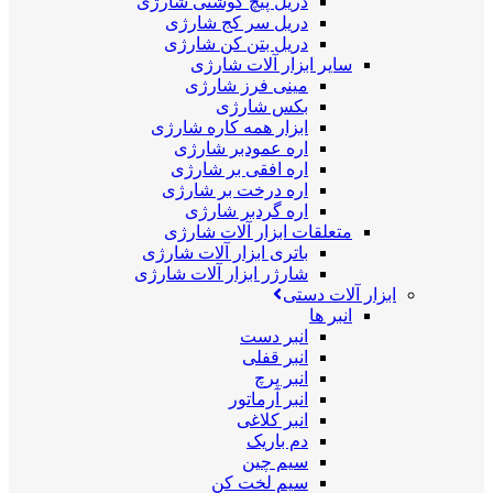
دریل پیچ گوشتی شارژی
دریل سر کج شارژی
دریل بتن کن شارژی
سایر ابزار آلات شارژی
مینی فرز شارژی
بکس شارژی
ابزار همه کاره شارژی
اره عمودبر شارژی
اره افقی بر شارژی
اره درخت بر شارژی
اره گردبر شارژی
متعلقات ابزار آلات شارژی
باتری ابزار آلات شارژی
شارژر ابزار آلات شارژی
ابزار آلات دستی
انبر ها
انبر دست
انبر قفلی
انبر پرچ
انبر آرماتور
انبر کلاغی
دم باریک
سیم چین
سیم لخت کن