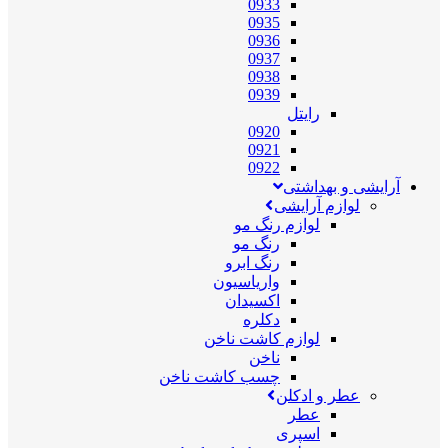
0933
0935
0936
0937
0938
0939
رایتل
0920
0921
0922
آرایشی و بهداشتی
لوازم آرایشی
لوازم رنگ مو
رنگ مو
رنگ ابرو
واریاسیون
اکسیدان
دکلره
لوازم کاشت ناخن
ناخن
چسب کاشت ناخن
عطر و ادکلن
عطر
اسپری