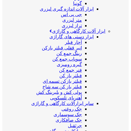
گونیا
ابزار آلات اندازه گیری لیزری
جی پی اس
متر لیزری
تراز لیزری
ابزار آلات کارگاهی و گاراژی
ابزار دستی های گاراژی
آچار فیلر
انبر قفلی فیلتر بازکن
رینگ جمع کن
سوپاپ جمع کن
گیره رومیزی
فنر جمع کن
فیلتر باز کن
فیلتر بازکن تسمه ای
فیلتر باز کن سه شاخ
پولی کش و بلبرینگ کش
آهنربای تلسکوپی
سایر ابزارآلات کارگاهی و گاراژی
جک روغنی
جک سوسماری
جک صافکاری
جرثقیل