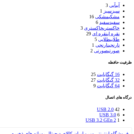
آبی
آبی
3
سبز
سبز
1
مشکی
مشکی
16
سفید
سفید
6
خاکستری
خاکستری
3
نقره ای
نقره ای
29
طلایی
طلایی
5
نارنجی
نارنجی
1
صورتی
صورتی
2
ظرفیت حافظه
16 گیگابایت
25
32 گیگابایت
27
64 گیگابایت
9
درگاه های اتصال
USB 2.0
42
USB 3.0
6
USB 3.2 GEn 2
1
فروشگاه اینترنتی سرو ایران
کالای دیجیتال
رسانه های ذخیره