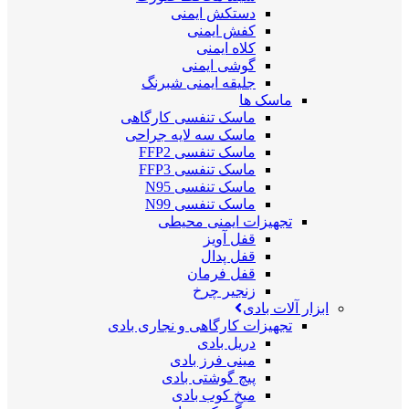
دستکش ایمنی
کفش ایمنی
کلاه ایمنی
گوشی ایمنی
جلیقه ایمنی شبرنگ
ماسک ها
ماسک تنفسی کارگاهی
ماسک سه لایه جراحی
ماسک تنفسی FFP2
ماسک تنفسی FFP3
ماسک تنفسی N95
ماسک تنفسی N99
تجهیزات ایمنی محیطی
قفل آویز
قفل پدال
قفل فرمان
زنجیر چرخ
ابزار آلات بادی
تجهیزات کارگاهی و نجاری بادی
دریل بادی
مینی فرز بادی
پیچ گوشتی بادی
میخ کوب بادی