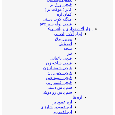
قیچی ورق بر
کاتر ( موکت بر )
کمان اره
منگنه کوب دستی
قیچی لوله سبز pvc
ابزار آلات نجاری و باغبانی
ابزار آلات باغبانی
موتور برق
آب پاش
بیلچه
تبر
قیچی باغبانی
قیچی شاخه زن
قیچی شمشاد زن
قیچی چمن زن
قیچی میوه چین
قیچی قلمه زنی
سم پاش دستی
سم پاش رو دوشی
اره ها
اره عمود بر
اره عمودبر شارژی
اره افقی بر