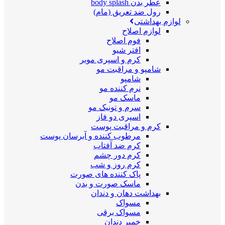
عطر بدن body splash
رول ضد تعریق (مام)
لوازم بهداشتی
لوازم اصلاح
فوم اصلاح
افتر شیو
کرم و اسپری موبر
شامپو و مراقبت مو
شامپو
نرم کننده مو
ماسک مو
سرم و تونیک مو
اسپری دو فاز
کرم و مراقبت پوست
مرطوب کننده و آبرسان پوست
کرم ضد آفتاب
کرم دور چشم
کرم روز و شب
پاک کننده های صورت
ماسک صورت و بدن
بهداشت دهان و دندان
مسواک
مسواک برقی
خمیر دندان