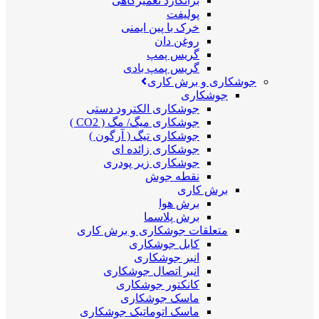
برانکارد تعمیرگاهی
پولیفت
خرک با پین ایمنی
روغن دان
گریس پمپ
گریس پمپ بادی
جوشکاری و برش کاری
جوشکاری
جوشکاری الکترود دستی
جوشکاری میگ/ مگ ( CO2 )
جوشکاری تیگ ( آرگون )
جوشکاری زائده ای
جوشکاری زیر پودری
نقطه جوش
برش کاری
برش هوا
برش پلاسما
متعلقات جوشکاری و برش کاری
کابل جوشکاری
انبر جوشکاری
انبر اتصال جوشکاری
کانکتور جوشکاری
ماسک جوشکاری
ماسک اتوماتیک جوشکاری