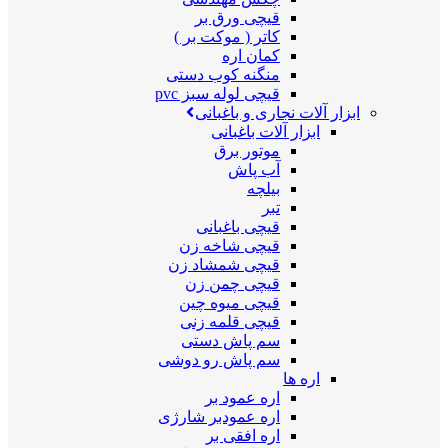
قیچی ورق بر
کاتر ( موکت بر )
کمان اره
منگنه کوب دستی
قیچی لوله سبز pvc
ابزار آلات نجاری و باغبانی
ابزار آلات باغبانی
موتور برق
آب پاش
بیلچه
تبر
قیچی باغبانی
قیچی شاخه زن
قیچی شمشاد زن
قیچی چمن زن
قیچی میوه چین
قیچی قلمه زنی
سم پاش دستی
سم پاش رو دوشی
اره ها
اره عمود بر
اره عمودبر شارژی
اره افقی بر