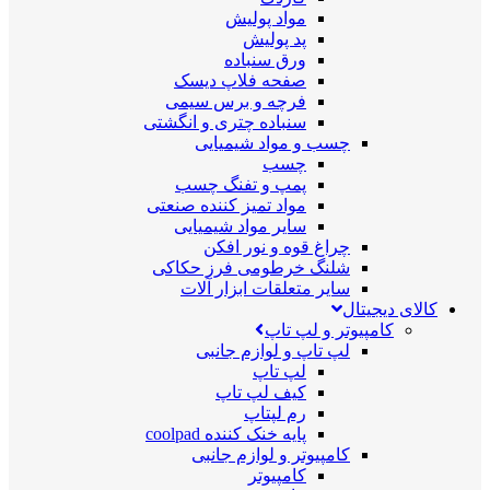
مواد پولیش
پد پولیش
ورق سنباده
صفحه فلاپ دیسک
فرچه و برس سیمی
سنباده چتری و انگشتی
چسب و مواد شیمیایی
چسب
پمپ و تفنگ چسب
مواد تمیز کننده صنعتی
سایر مواد شیمیایی
چراغ قوه و نور افکن
شلنگ خرطومی فرز حکاکی
سایر متعلقات ابزار آلات
کالای دیجیتال
کامپیوتر و لپ تاپ
لپ تاپ و لوازم جانبی
لپ تاپ
کیف لپ تاپ
رم لپتاپ
پایه خنک کننده coolpad
کامپیوتر و لوازم جانبی
کامپیوتر