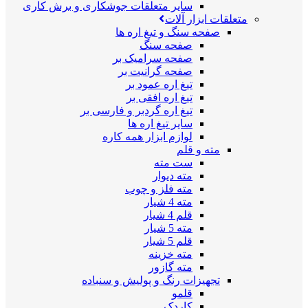
سایر متعلقات جوشکاری و برش کاری
متعلقات ابزار آلات
صفحه سنگ و تیغ اره ها
صفحه سنگ
صفحه سرامیک بر
صفحه گرانیت بر
تیغ اره عمود بر
تیغ اره افقی بر
تیغ اره گردبر و فارسی بر
سایر تیغ اره ها
لوازم ابزار همه کاره
مته و قلم
ست مته
مته دیوار
مته فلز و چوب
مته 4 شیار
قلم 4 شیار
مته 5 شیار
قلم 5 شیار
مته خزینه
مته گازور
تجهیزات رنگ و پولیش و سنباده
قلمو
کاردک