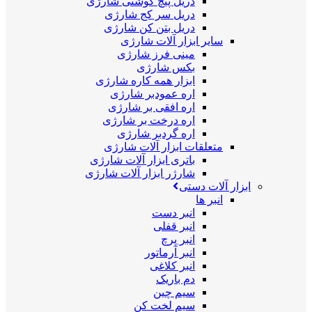
دریل پیچ گوشتی شارژی
دریل سر کج شارژی
دریل بتن کن شارژی
سایر ابزار آلات شارژی
مینی فرز شارژی
بکس شارژی
ابزار همه کاره شارژی
اره عمودبر شارژی
اره افقی بر شارژی
اره درخت بر شارژی
اره گردبر شارژی
متعلقات ابزار آلات شارژی
باتری ابزار آلات شارژی
شارژر ابزار آلات شارژی
ابزار آلات دستی
انبر ها
انبر دست
انبر قفلی
انبر پرچ
انبر آرماتور
انبر کلاغی
دم باریک
سیم چین
سیم لخت کن