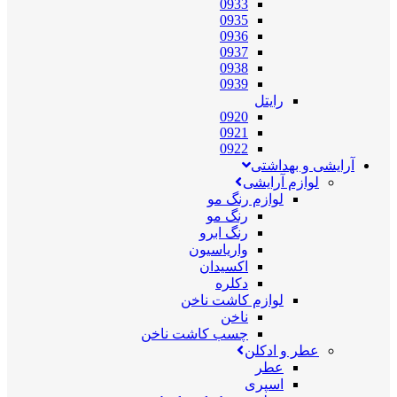
0933
0935
0936
0937
0938
0939
رایتل
0920
0921
0922
آرایشی و بهداشتی
لوازم آرایشی
لوازم رنگ مو
رنگ مو
رنگ ابرو
واریاسیون
اکسیدان
دکلره
لوازم کاشت ناخن
ناخن
چسب کاشت ناخن
عطر و ادکلن
عطر
اسپری