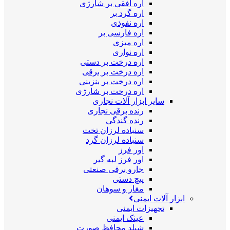
اره افقی بر شارژی
اره گرد بر
اره نفوذی
اره فارسی بر
اره میزی
اره نواری
اره درخت بر دستی
اره درخت بر برقی
اره درخت بر بنزینی
اره درخت بر شارژی
سایر ابزار آلات نجاری
رنده برقی نجاری
رنده گندگی
سنباده لرزان تخت
سنباده لرزان گرد
اور فرز
اور فرز لبه گیر
جارو برقی صنعتی
پیچ دستی
مغار و سوهان
ابزار آلات ایمنی
تجهیزات ایمنی
عینک ایمنی
شیلد محافظ صورت