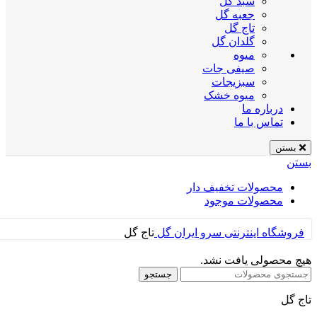
سبد گل
جعبه گل
تاج گل
گلدان گل
میوه
صیفی جات
سبزیجات
میوه خشک
درباره ما
تماس با ما
بستن
بستن
محصولات تخفیف دار
محصولات موجود
فروشگاه اینترنتی سرو ایران
گل
تاج گل
هیچ محصولی یافت نشد.
جستجو
تاج گل