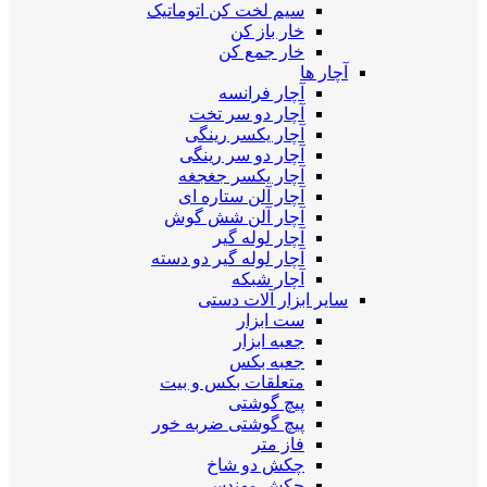
سیم لخت کن اتوماتیک
خار باز کن
خار جمع کن
آچار ها
آچار فرانسه
آچار دو سر تخت
آچار یکسر رینگی
آچار دو سر رینگی
آچار یکسر جغجغه
آچار آلن ستاره ای
آچار آلن شش گوش
آچار لوله گیر
آچار لوله گیر دو دسته
آچار شبکه
سایر ابزار آلات دستی
ست ابزار
جعبه ابزار
جعبه بکس
متعلقات بکس و بیت
پیچ گوشتی
پیچ گوشتی ضربه خور
فاز متر
چکش دو شاخ
چکش مهندسی