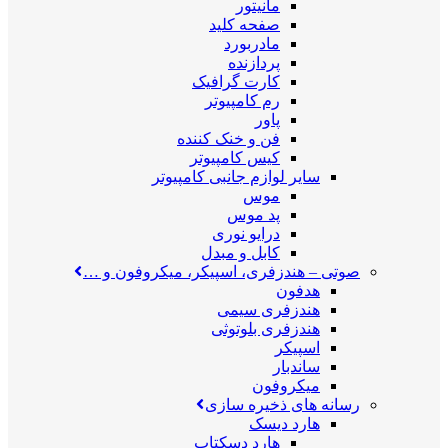
مانیتور
صفحه کلید
مادربورد
پردازنده
کارت گرافیک
رم کامپیوتر
پاور
فن و خنک کننده
کیس کامپیوتر
سایر لوازم جانبی کامپیوتر
موس
پد موس
درایو نوری
کابل و مبدل
صوتی
–
هندزفری، اسپیکر، میکروفون و …
هدفون
هندزفری سیمی
هندزفری بلوتوثی
اسپیکر
ساندبار
میکروفون
رسانه های ذخیره سازی
هارد دیسک
هارد دسکتاپ