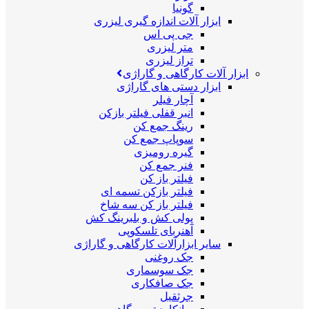
گونیا
ابزار آلات اندازه گیری لیزری
جی پی اس
متر لیزری
تراز لیزری
ابزار آلات کارگاهی و گاراژی
ابزار دستی های گاراژی
آچار فیلر
انبر قفلی فیلتر بازکن
رینگ جمع کن
سوپاپ جمع کن
گیره رومیزی
فنر جمع کن
فیلتر باز کن
فیلتر بازکن تسمه ای
فیلتر باز کن سه شاخ
پولی کش و بلبرینگ کش
آهنربای تلسکوپی
سایر ابزارآلات کارگاهی و گاراژی
جک روغنی
جک سوسماری
جک صافکاری
جرثقیل