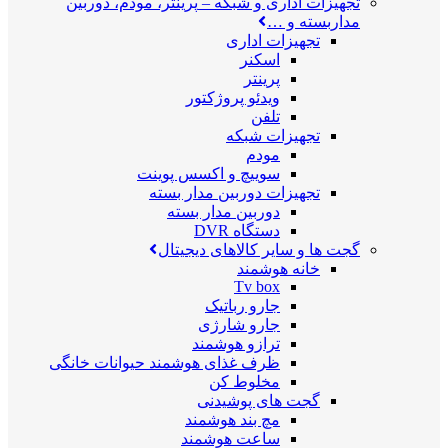
تجهیزات اداری و شبکه
–
پرینتر، مودم، دوربین
مداربسته و …
تجهیزات اداری
اسکنر
پرینتر
ویدئو پروژکتور
تلفن
تجهیزات شبکه
مودم
سوییچ و اکسس پوینت
تجهیزات دوربین مدار بسته
دوربین مدار بسته
دستگاه DVR
گجت ها و سایر کالاهای دیجیتال
خانه هوشمند
Tv box
جارو رباتیک
جارو شارژی
ترازو هوشمند
ظرف غذای هوشمند حیوانات خانگی
مخلوط کن
گجت های پوشیدنی
مچ بند هوشمند
ساعت هوشمند