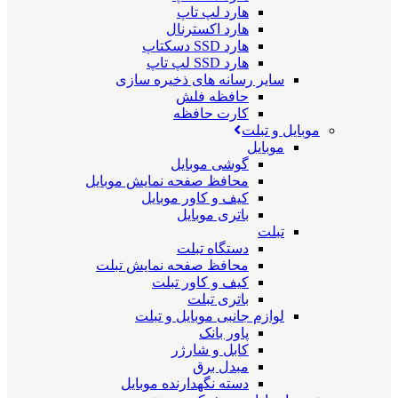
هارد لپ تاپ
هارد اکسترنال
هارد SSD دسکتاپ
هارد SSD لپ تاپ
سایر رسانه های ذخیره سازی
حافظه فلش
کارت حافظه
موبایل و تبلت
موبایل
گوشی موبایل
محافظ صفحه نمایش موبایل
کیف و کاور موبایل
باتری موبایل
تبلت
دستگاه تبلت
محافظ صفحه نمایش تبلت
کیف و کاور تبلت
باتری تبلت
لوازم جانبی موبایل و تبلت
پاور بانک
کابل و شارژر
مبدل برق
دسته نگهدارنده موبایل