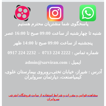
پاسخگوی شما مشتریان محترم هستیم
شنبه تا چهارشنبه از ساعت 09:00 صبح تا 16:00 عصر
پنجشنبه از ساعت 09:00 صبح تا 14:00 ظهر
شماره تماس : 2222 224 0713 - 2232 224 0917
ایمیل : admin@sarviran.com
آدرس : شیراز، خیابان تختی،روبروی بیمارستان علوی،
کیمیاصنعت، دپارتمان سروایران
مشاهده قوانین و مقررات و شرایط استفاده از سایت فروشگاه اینترنتی
سروایران