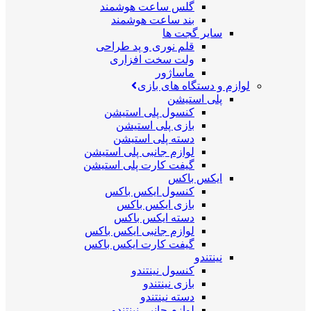
گلس ساعت هوشمند
بند ساعت هوشمند
سایر گجت ها
قلم نوری و پد طراحی
ولت سخت افزاری
ماساژور
لوازم و دستگاه های بازی
پلی استیشن
کنسول پلی استیشن
بازی پلی استیشن
دسته پلی استیشن
لوازم جانبی پلی استیشن
گیفت کارت پلی استیشن
ایکس باکس
کنسول ایکس باکس
بازی ایکس باکس
دسته ایکس باکس
لوازم جانبی ایکس باکس
گیفت کارت ایکس باکس
نینتندو
کنسول نینتندو
بازی نینتندو
دسته نینتندو
لوازم جانبی نینتندو