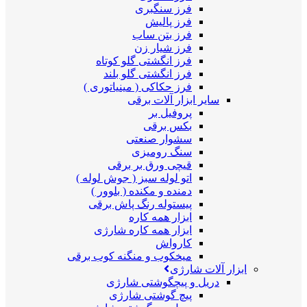
فرز سنگبری
فرز پالیش
فرز بتن ساب
فرز شیار زن
فرز انگشتی گلو کوتاه
فرز انگشتی گلو بلند
فرز حکاکی ( مینیاتوری )
سایر ابزار آلات برقی
پروفیل بر
بکس برقی
سشوار صنعتی
سنگ رومیزی
قیچی ورق بر برقی
اتو لوله سبز ( جوش لوله )
دمنده و مکنده ( بلوور )
پیستوله رنگ پاش برقی
ابزار همه کاره
ابزار همه کاره شارژی
کارواش
میخکوب و منگنه کوب برقی
ابزار آلات شارژی
دریل و پیچگوشتی شارژی
پیچ گوشتی شارژی