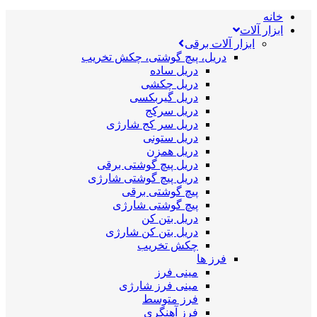
خانه
ابزار آلات
ابزار آلات برقی
دریل، پیچ گوشتی، چکش تخریب
دریل ساده
دریل چکشی
دریل گیربکسی
دریل سرکج
دریل سر کج شارژی
دریل ستونی
دریل همزن
دریل پیچ گوشتی برقی
دریل پیچ گوشتی شارژی
پیچ گوشتی برقی
پیچ گوشتی شارژی
دریل بتن کن
دریل بتن کن شارژی
چکش تخریب
فرز ها
مینی فرز
مینی فرز شارژی
فرز متوسط
فرز آهنگری