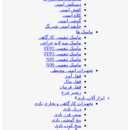
دستکش ایمنی
کفش ایمنی
کلاه ایمنی
گوشی ایمنی
جلیقه ایمنی شبرنگ
ماسک ها
ماسک تنفسی کارگاهی
ماسک سه لایه جراحی
ماسک تنفسی FFP2
ماسک تنفسی FFP3
ماسک تنفسی N95
ماسک تنفسی N99
تجهیزات ایمنی محیطی
قفل آویز
قفل پدال
قفل فرمان
زنجیر چرخ
ابزار آلات بادی
تجهیزات کارگاهی و نجاری بادی
دریل بادی
مینی فرز بادی
پیچ گوشتی بادی
میخ کوب بادی