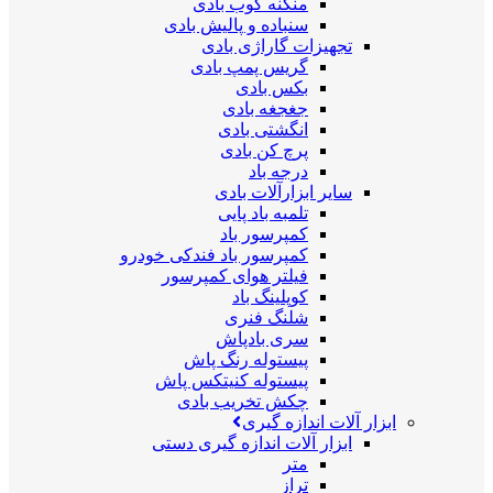
منگنه کوب بادی
سنباده و پالیش بادی
تجهیزات گاراژی بادی
گریس پمپ بادی
بکس بادی
جغجغه بادی
انگشتی بادی
پرچ کن بادی
درجه باد
سایر ابزارآلات بادی
تلمبه باد پایی
کمپرسور باد
کمپرسور باد فندکی خودرو
فیلتر هوای کمپرسور
کوپلینگ باد
شلنگ فنری
سری بادپاش
پیستوله رنگ پاش
پیستوله کنیتکس پاش
چکش تخریب بادی
ابزار آلات اندازه گیری
ابزار آلات اندازه گیری دستی
متر
تراز