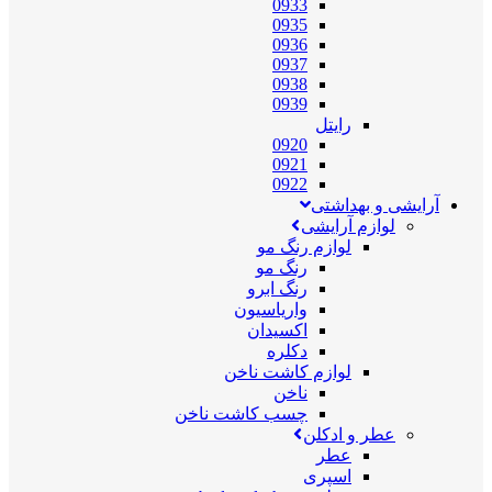
0933
0935
0936
0937
0938
0939
رایتل
0920
0921
0922
آرایشی و بهداشتی
لوازم آرایشی
لوازم رنگ مو
رنگ مو
رنگ ابرو
واریاسیون
اکسیدان
دکلره
لوازم کاشت ناخن
ناخن
چسب کاشت ناخن
عطر و ادکلن
عطر
اسپری