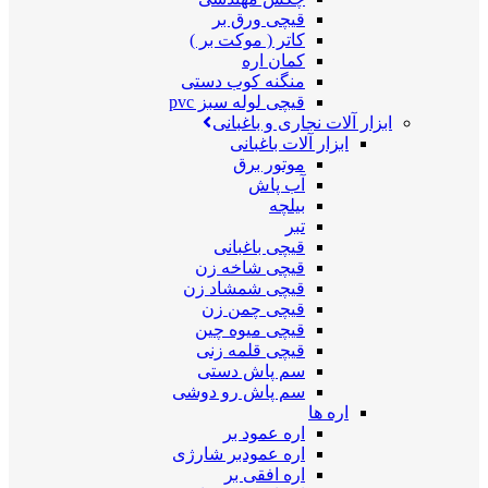
قیچی ورق بر
کاتر ( موکت بر )
کمان اره
منگنه کوب دستی
قیچی لوله سبز pvc
ابزار آلات نجاری و باغبانی
ابزار آلات باغبانی
موتور برق
آب پاش
بیلچه
تبر
قیچی باغبانی
قیچی شاخه زن
قیچی شمشاد زن
قیچی چمن زن
قیچی میوه چین
قیچی قلمه زنی
سم پاش دستی
سم پاش رو دوشی
اره ها
اره عمود بر
اره عمودبر شارژی
اره افقی بر