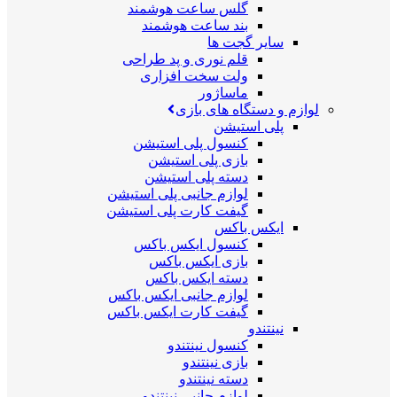
گلس ساعت هوشمند
بند ساعت هوشمند
سایر گجت ها
قلم نوری و پد طراحی
ولت سخت افزاری
ماساژور
لوازم و دستگاه های بازی
پلی استیشن
کنسول پلی استیشن
بازی پلی استیشن
دسته پلی استیشن
لوازم جانبی پلی استیشن
گیفت کارت پلی استیشن
ایکس باکس
کنسول ایکس باکس
بازی ایکس باکس
دسته ایکس باکس
لوازم جانبی ایکس باکس
گیفت کارت ایکس باکس
نینتندو
کنسول نینتندو
بازی نینتندو
دسته نینتندو
لوازم جانبی نینتندو