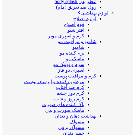
عطر بدن body splash
رول ضد تعریق (مام)
لوازم بهداشتی
لوازم اصلاح
فوم اصلاح
افتر شیو
کرم و اسپری موبر
شامپو و مراقبت مو
شامپو
نرم کننده مو
ماسک مو
سرم و تونیک مو
اسپری دو فاز
کرم و مراقبت پوست
مرطوب کننده و آبرسان پوست
کرم ضد آفتاب
کرم دور چشم
کرم روز و شب
پاک کننده های صورت
ماسک صورت و بدن
بهداشت دهان و دندان
مسواک
مسواک برقی
خمیر دندان