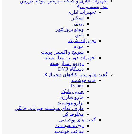
تجهیزات اداری و شبکه
–
پرینتر، مودم، دوربین
مداربسته و …
تجهیزات اداری
اسکنر
پرینتر
ویدئو پروژکتور
تلفن
تجهیزات شبکه
مودم
سوییچ و اکسس پوینت
تجهیزات دوربین مدار بسته
دوربین مدار بسته
دستگاه DVR
گجت ها و سایر کالاهای دیجیتال
خانه هوشمند
Tv box
جارو رباتیک
جارو شارژی
ترازو هوشمند
ظرف غذای هوشمند حیوانات خانگی
مخلوط کن
گجت های پوشیدنی
مچ بند هوشمند
ساعت هوشمند