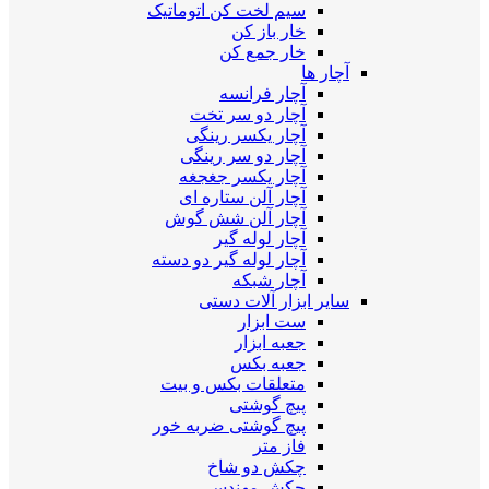
سیم لخت کن اتوماتیک
خار باز کن
خار جمع کن
آچار ها
آچار فرانسه
آچار دو سر تخت
آچار یکسر رینگی
آچار دو سر رینگی
آچار یکسر جغجغه
آچار آلن ستاره ای
آچار آلن شش گوش
آچار لوله گیر
آچار لوله گیر دو دسته
آچار شبکه
سایر ابزار آلات دستی
ست ابزار
جعبه ابزار
جعبه بکس
متعلقات بکس و بیت
پیچ گوشتی
پیچ گوشتی ضربه خور
فاز متر
چکش دو شاخ
چکش مهندسی