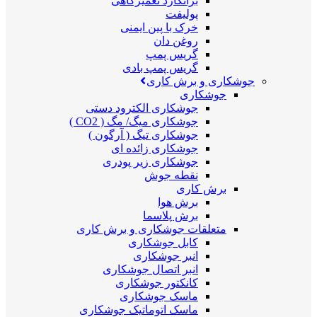
برانکارد تعمیرگاهی
پولیفت
خرک با پین ایمنی
روغن دان
گریس پمپ
گریس پمپ بادی
جوشکاری و برش کاری
جوشکاری
جوشکاری الکترود دستی
جوشکاری میگ/ مگ ( CO2 )
جوشکاری تیگ ( آرگون )
جوشکاری زائده ای
جوشکاری زیر پودری
نقطه جوش
برش کاری
برش هوا
برش پلاسما
متعلقات جوشکاری و برش کاری
کابل جوشکاری
انبر جوشکاری
انبر اتصال جوشکاری
کانکتور جوشکاری
ماسک جوشکاری
ماسک اتوماتیک جوشکاری