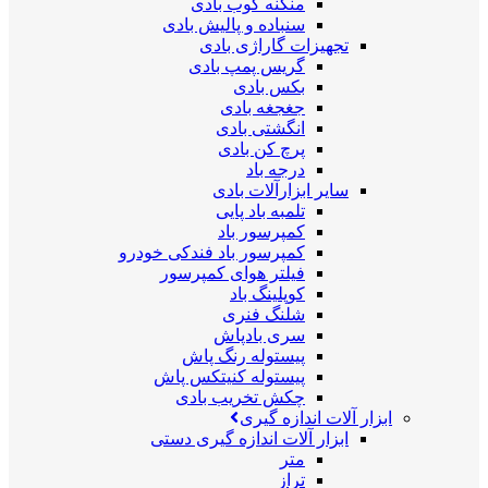
منگنه کوب بادی
سنباده و پالیش بادی
تجهیزات گاراژی بادی
گریس پمپ بادی
بکس بادی
جغجغه بادی
انگشتی بادی
پرچ کن بادی
درجه باد
سایر ابزارآلات بادی
تلمبه باد پایی
کمپرسور باد
کمپرسور باد فندکی خودرو
فیلتر هوای کمپرسور
کوپلینگ باد
شلنگ فنری
سری بادپاش
پیستوله رنگ پاش
پیستوله کنیتکس پاش
چکش تخریب بادی
ابزار آلات اندازه گیری
ابزار آلات اندازه گیری دستی
متر
تراز