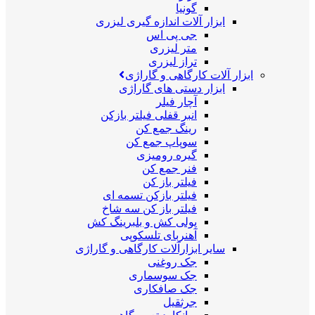
گونیا
ابزار آلات اندازه گیری لیزری
جی پی اس
متر لیزری
تراز لیزری
ابزار آلات کارگاهی و گاراژی
ابزار دستی های گاراژی
آچار فیلر
انبر قفلی فیلتر بازکن
رینگ جمع کن
سوپاپ جمع کن
گیره رومیزی
فنر جمع کن
فیلتر باز کن
فیلتر بازکن تسمه ای
فیلتر باز کن سه شاخ
پولی کش و بلبرینگ کش
آهنربای تلسکوپی
سایر ابزارآلات کارگاهی و گاراژی
جک روغنی
جک سوسماری
جک صافکاری
جرثقیل