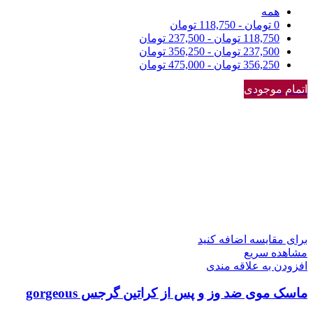
همه
0
تومان
-
118,750
تومان
118,750
تومان
-
237,500
تومان
237,500
تومان
-
356,250
تومان
356,250
تومان
-
475,000
تومان
اتمام موجودی
برای مقایسه اضافه کنید
مشاهده سریع
افزودن به علاقه مندی
ماسک موی ضد وز و پس از کراتین گرجس gorgeous