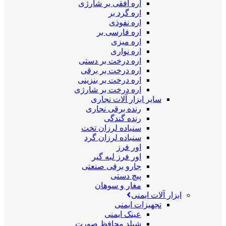
اره افقی بر شارژی
اره گرد بر
اره نفوذی
اره فارسی بر
اره میزی
اره نواری
اره درخت بر دستی
اره درخت بر برقی
اره درخت بر بنزینی
اره درخت بر شارژی
سایر ابزار آلات نجاری
رنده برقی نجاری
رنده گندگی
سنباده لرزان تخت
سنباده لرزان گرد
اور فرز
اور فرز لبه گیر
جارو برقی صنعتی
پیچ دستی
مغار و سوهان
ابزار آلات ایمنی
تجهیزات ایمنی
عینک ایمنی
شیلد محافظ صورت