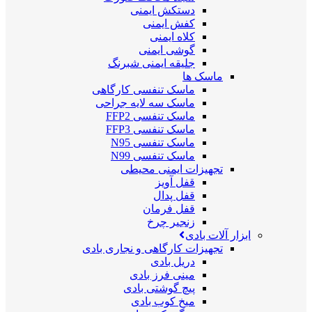
دستکش ایمنی
کفش ایمنی
کلاه ایمنی
گوشی ایمنی
جلیقه ایمنی شبرنگ
ماسک ها
ماسک تنفسی کارگاهی
ماسک سه لایه جراحی
ماسک تنفسی FFP2
ماسک تنفسی FFP3
ماسک تنفسی N95
ماسک تنفسی N99
تجهیزات ایمنی محیطی
قفل آویز
قفل پدال
قفل فرمان
زنجیر چرخ
ابزار آلات بادی
تجهیزات کارگاهی و نجاری بادی
دریل بادی
مینی فرز بادی
پیچ گوشتی بادی
میخ کوب بادی