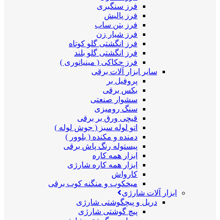
فرز سنگبری
فرز پالیش
فرز بتن ساب
فرز شیار زن
فرز انگشتی گلو کوتاه
فرز انگشتی گلو بلند
فرز حکاکی ( مینیاتوری )
سایر ابزار آلات برقی
پروفیل بر
بکس برقی
سشوار صنعتی
سنگ رومیزی
قیچی ورق بر برقی
اتو لوله سبز ( جوش لوله )
دمنده و مکنده ( بلوور )
پیستوله رنگ پاش برقی
ابزار همه کاره
ابزار همه کاره شارژی
کارواش
میخکوب و منگنه کوب برقی
ابزار آلات شارژی
دریل و پیچگوشتی شارژی
پیچ گوشتی شارژی