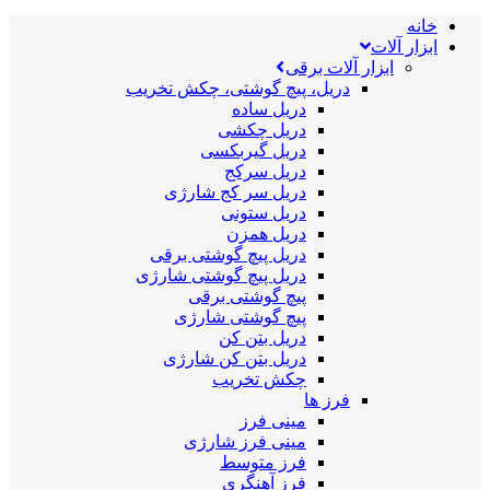
خانه
ابزار آلات
ابزار آلات برقی
دریل، پیچ گوشتی، چکش تخریب
دریل ساده
دریل چکشی
دریل گیربکسی
دریل سرکج
دریل سر کج شارژی
دریل ستونی
دریل همزن
دریل پیچ گوشتی برقی
دریل پیچ گوشتی شارژی
پیچ گوشتی برقی
پیچ گوشتی شارژی
دریل بتن کن
دریل بتن کن شارژی
چکش تخریب
فرز ها
مینی فرز
مینی فرز شارژی
فرز متوسط
فرز آهنگری