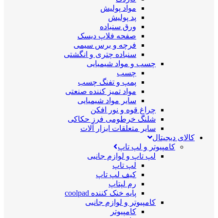
مواد پولیش
پد پولیش
ورق سنباده
صفحه فلاپ دیسک
فرچه و برس سیمی
سنباده چتری و انگشتی
چسب و مواد شیمیایی
چسب
پمپ و تفنگ چسب
مواد تمیز کننده صنعتی
سایر مواد شیمیایی
چراغ قوه و نور افکن
شلنگ خرطومی فرز حکاکی
سایر متعلقات ابزار آلات
کالای دیجیتال
کامپیوتر و لپ تاپ
لپ تاپ و لوازم جانبی
لپ تاپ
کیف لپ تاپ
رم لپتاپ
پایه خنک کننده coolpad
کامپیوتر و لوازم جانبی
کامپیوتر