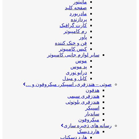
مانیتور
صفحه کلید
مادربورد
پردازنده
کارت گرافیک
رم کامپیوتر
پاور
فن و خنک کننده
کیس کامپیوتر
سایر لوازم جانبی کامپیوتر
موس
پد موس
درایو نوری
کابل و مبدل
صوتی
–
هندزفری، اسپیکر، میکروفون و …
هدفون
هندزفری سیمی
هندزفری بلوتوثی
اسپیکر
ساندبار
میکروفون
رسانه های ذخیره سازی
هارد دیسک
هارد دسکتاپ