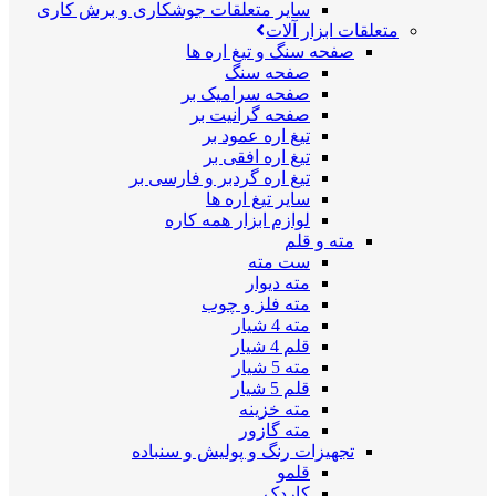
سایر متعلقات جوشکاری و برش کاری
متعلقات ابزار آلات
صفحه سنگ و تیغ اره ها
صفحه سنگ
صفحه سرامیک بر
صفحه گرانیت بر
تیغ اره عمود بر
تیغ اره افقی بر
تیغ اره گردبر و فارسی بر
سایر تیغ اره ها
لوازم ابزار همه کاره
مته و قلم
ست مته
مته دیوار
مته فلز و چوب
مته 4 شیار
قلم 4 شیار
مته 5 شیار
قلم 5 شیار
مته خزینه
مته گازور
تجهیزات رنگ و پولیش و سنباده
قلمو
کاردک