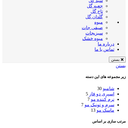
سبد گل
جعبه گل
تاج گل
گلدان گل
میوه
صیفی جات
سبزیجات
میوه خشک
درباره ما
تماس با ما
بستن
بستن
زیر مجموعه های این دسته
شامپو
30
اسپری دو فاز
5
نرم کننده مو
7
سرم و تونیک مو
7
ماسک مو
13
مرتب سازی بر اساس