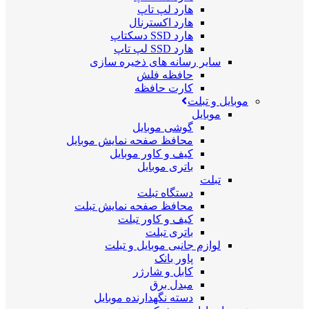
هارد لپ تاپ
هارد اکسترنال
هارد SSD دسکتاپ
هارد SSD لپ تاپ
سایر رسانه های ذخیره سازی
حافظه فلش
کارت حافظه
موبایل و تبلت
موبایل
گوشی موبایل
محافظ صفحه نمایش موبایل
کیف و کاور موبایل
باتری موبایل
تبلت
دستگاه تبلت
محافظ صفحه نمایش تبلت
کیف و کاور تبلت
باتری تبلت
لوازم جانبی موبایل و تبلت
پاور بانک
کابل و شارژر
مبدل برق
دسته نگهدارنده موبایل