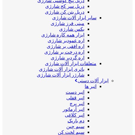
دریل پیچ گوشتی شارژی
دریل سر کج شارژی
دریل بتن کن شارژی
سایر ابزار آلات شارژی
مینی فرز شارژی
بکس شارژی
ابزار همه کاره شارژی
اره عمودبر شارژی
اره افقی بر شارژی
اره درخت بر شارژی
اره گردبر شارژی
متعلقات ابزار آلات شارژی
باتری ابزار آلات شارژی
شارژر ابزار آلات شارژی
ابزار آلات دستی
انبر ها
انبر دست
انبر قفلی
انبر پرچ
انبر آرماتور
انبر کلاغی
دم باریک
سیم چین
سیم لخت کن