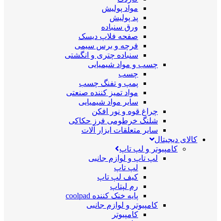
مواد پولیش
پد پولیش
ورق سنباده
صفحه فلاپ دیسک
فرچه و برس سیمی
سنباده چتری و انگشتی
چسب و مواد شیمیایی
چسب
پمپ و تفنگ چسب
مواد تمیز کننده صنعتی
سایر مواد شیمیایی
چراغ قوه و نور افکن
شلنگ خرطومی فرز حکاکی
سایر متعلقات ابزار آلات
کالای دیجیتال
کامپیوتر و لپ تاپ
لپ تاپ و لوازم جانبی
لپ تاپ
کیف لپ تاپ
رم لپتاپ
پایه خنک کننده coolpad
کامپیوتر و لوازم جانبی
کامپیوتر