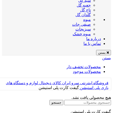
سبد گل
جعبه گل
تاج گل
گلدان گل
میوه
صیفی جات
سبزیجات
میوه خشک
درباره ما
تماس با ما
بستن
بستن
محصولات تخفیف دار
محصولات موجود
فروشگاه اینترنتی سرو ایران
کالای دیجیتال
لوازم و دستگاه های
بازی
پلی استیشن
گیفت کارت پلی استیشن
هیچ محصولی یافت نشد.
جستجو
گیفت کارت پلی استیشن