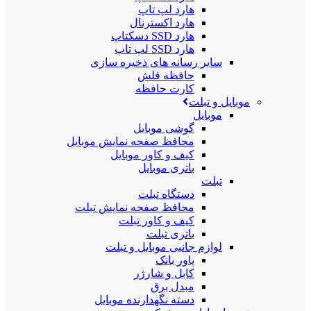
هارد لپ تاپ
هارد اکسترنال
هارد SSD دسکتاپ
هارد SSD لپ تاپ
سایر رسانه های ذخیره سازی
حافظه فلش
کارت حافظه
موبایل و تبلت
موبایل
گوشی موبایل
محافظ صفحه نمایش موبایل
کیف و کاور موبایل
باتری موبایل
تبلت
دستگاه تبلت
محافظ صفحه نمایش تبلت
کیف و کاور تبلت
باتری تبلت
لوازم جانبی موبایل و تبلت
پاور بانک
کابل و شارژر
مبدل برق
دسته نگهدارنده موبایل