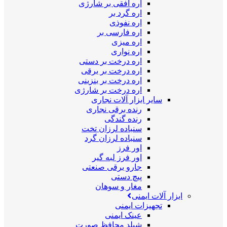
اره افقی بر شارژی
اره گرد بر
اره نفوذی
اره فارسی بر
اره میزی
اره نواری
اره درخت بر دستی
اره درخت بر برقی
اره درخت بر بنزینی
اره درخت بر شارژی
سایر ابزار آلات نجاری
رنده برقی نجاری
رنده گندگی
سنباده لرزان تخت
سنباده لرزان گرد
اور فرز
اور فرز لبه گیر
جارو برقی صنعتی
پیچ دستی
مغار و سوهان
ابزار آلات ایمنی
تجهیزات ایمنی
عینک ایمنی
شیلد محافظ صورت