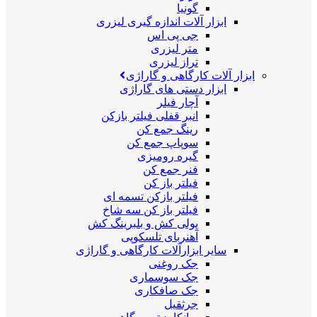
گونیا
ابزار آلات اندازه گیری لیزری
جی پی اس
متر لیزری
تراز لیزری
ابزار آلات کارگاهی و گاراژی
ابزار دستی های گاراژی
آچار فیلر
انبر قفلی فیلتر بازکن
رینگ جمع کن
سوپاپ جمع کن
گیره رومیزی
فنر جمع کن
فیلتر باز کن
فیلتر بازکن تسمه ای
فیلتر باز کن سه شاخ
پولی کش و بلبرینگ کش
آهنربای تلسکوپی
سایر ابزارآلات کارگاهی و گاراژی
جک روغنی
جک سوسماری
جک صافکاری
جرثقیل