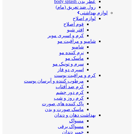
عطر بدن body splash
رول ضد تعریق (مام)
لوازم بهداشتی
لوازم اصلاح
فوم اصلاح
افتر شیو
کرم و اسپری موبر
شامپو و مراقبت مو
شامپو
نرم کننده مو
ماسک مو
سرم و تونیک مو
اسپری دو فاز
کرم و مراقبت پوست
مرطوب کننده و آبرسان پوست
کرم ضد آفتاب
کرم دور چشم
کرم روز و شب
پاک کننده های صورت
ماسک صورت و بدن
بهداشت دهان و دندان
مسواک
مسواک برقی
خمیر دندان