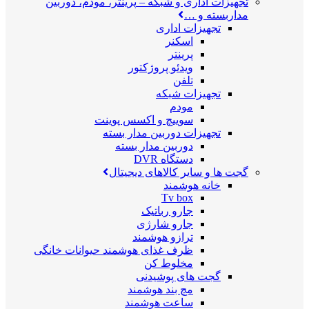
تجهیزات اداری و شبکه
–
پرینتر، مودم، دوربین
مداربسته و …
تجهیزات اداری
اسکنر
پرینتر
ویدئو پروژکتور
تلفن
تجهیزات شبکه
مودم
سوییچ و اکسس پوینت
تجهیزات دوربین مدار بسته
دوربین مدار بسته
دستگاه DVR
گجت ها و سایر کالاهای دیجیتال
خانه هوشمند
Tv box
جارو رباتیک
جارو شارژی
ترازو هوشمند
ظرف غذای هوشمند حیوانات خانگی
مخلوط کن
گجت های پوشیدنی
مچ بند هوشمند
ساعت هوشمند