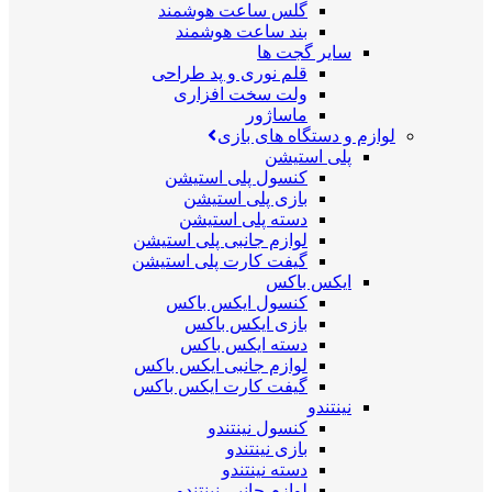
گلس ساعت هوشمند
بند ساعت هوشمند
سایر گجت ها
قلم نوری و پد طراحی
ولت سخت افزاری
ماساژور
لوازم و دستگاه های بازی
پلی استیشن
کنسول پلی استیشن
بازی پلی استیشن
دسته پلی استیشن
لوازم جانبی پلی استیشن
گیفت کارت پلی استیشن
ایکس باکس
کنسول ایکس باکس
بازی ایکس باکس
دسته ایکس باکس
لوازم جانبی ایکس باکس
گیفت کارت ایکس باکس
نینتندو
کنسول نینتندو
بازی نینتندو
دسته نینتندو
لوازم جانبی نینتندو