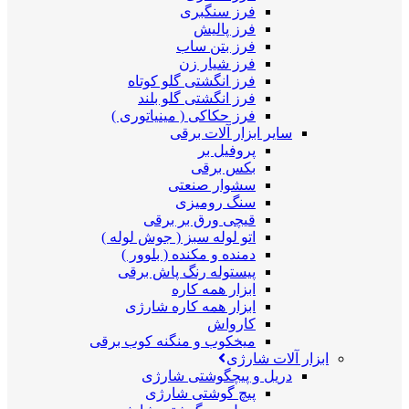
فرز سنگبری
فرز پالیش
فرز بتن ساب
فرز شیار زن
فرز انگشتی گلو کوتاه
فرز انگشتی گلو بلند
فرز حکاکی ( مینیاتوری )
سایر ابزار آلات برقی
پروفیل بر
بکس برقی
سشوار صنعتی
سنگ رومیزی
قیچی ورق بر برقی
اتو لوله سبز ( جوش لوله )
دمنده و مکنده ( بلوور )
پیستوله رنگ پاش برقی
ابزار همه کاره
ابزار همه کاره شارژی
کارواش
میخکوب و منگنه کوب برقی
ابزار آلات شارژی
دریل و پیچگوشتی شارژی
پیچ گوشتی شارژی