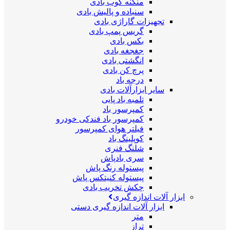
منگنه کوب بادی
سنباده و پالیش بادی
تجهیزات گاراژی بادی
گریس پمپ بادی
بکس بادی
جغجغه بادی
انگشتی بادی
پرچ کن بادی
درجه باد
سایر ابزارآلات بادی
تلمبه باد پایی
کمپرسور باد
کمپرسور باد فندکی خودرو
فیلتر هوای کمپرسور
کوپلینگ باد
شلنگ فنری
سری بادپاش
پیستوله رنگ پاش
پیستوله کنیتکس پاش
چکش تخریب بادی
ابزار آلات اندازه گیری
ابزار آلات اندازه گیری دستی
متر
تراز