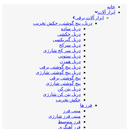
خانه
ابزار آلات
ابزار آلات برقی
دریل، پیچ گوشتی، چکش تخریب
دریل ساده
دریل چکشی
دریل گیربکسی
دریل سرکج
دریل سر کج شارژی
دریل ستونی
دریل همزن
دریل پیچ گوشتی برقی
دریل پیچ گوشتی شارژی
پیچ گوشتی برقی
پیچ گوشتی شارژی
دریل بتن کن
دریل بتن کن شارژی
چکش تخریب
فرز ها
مینی فرز
مینی فرز شارژی
فرز متوسط
فرز آهنگری