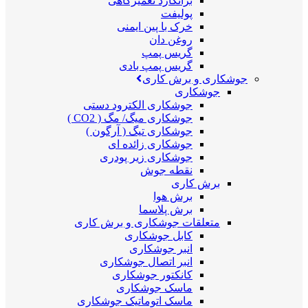
برانکارد تعمیرگاهی
پولیفت
خرک با پین ایمنی
روغن دان
گریس پمپ
گریس پمپ بادی
جوشکاری و برش کاری
جوشکاری
جوشکاری الکترود دستی
جوشکاری میگ/ مگ ( CO2 )
جوشکاری تیگ ( آرگون )
جوشکاری زائده ای
جوشکاری زیر پودری
نقطه جوش
برش کاری
برش هوا
برش پلاسما
متعلقات جوشکاری و برش کاری
کابل جوشکاری
انبر جوشکاری
انبر اتصال جوشکاری
کانکتور جوشکاری
ماسک جوشکاری
ماسک اتوماتیک جوشکاری