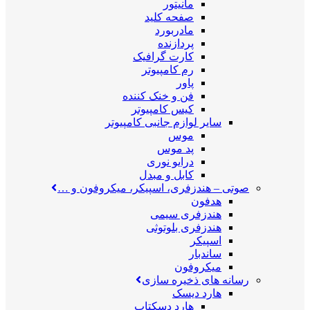
مانیتور
صفحه کلید
مادربورد
پردازنده
کارت گرافیک
رم کامپیوتر
پاور
فن و خنک کننده
کیس کامپیوتر
سایر لوازم جانبی کامپیوتر
موس
پد موس
درایو نوری
کابل و مبدل
صوتی
–
هندزفری، اسپیکر، میکروفون و …
هدفون
هندزفری سیمی
هندزفری بلوتوثی
اسپیکر
ساندبار
میکروفون
رسانه های ذخیره سازی
هارد دیسک
هارد دسکتاپ