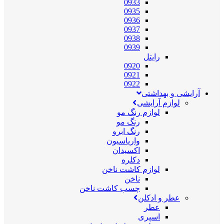
0933
0935
0936
0937
0938
0939
رایتل
0920
0921
0922
آرایشی و بهداشتی
لوازم آرایشی
لوازم رنگ مو
رنگ مو
رنگ ابرو
واریاسیون
اکسیدان
دکلره
لوازم کاشت ناخن
ناخن
چسب کاشت ناخن
عطر و ادکلن
عطر
اسپری