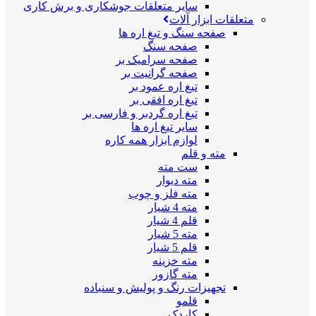
سایر متعلقات جوشکاری و برش کاری
متعلقات ابزار آلات
صفحه سنگ و تیغ اره ها
صفحه سنگ
صفحه سرامیک بر
صفحه گرانیت بر
تیغ اره عمود بر
تیغ اره افقی بر
تیغ اره گردبر و فارسی بر
سایر تیغ اره ها
لوازم ابزار همه کاره
مته و قلم
ست مته
مته دیوار
مته فلز و چوب
مته 4 شیار
قلم 4 شیار
مته 5 شیار
قلم 5 شیار
مته خزینه
مته گازور
تجهیزات رنگ و پولیش و سنباده
قلمو
کاردک