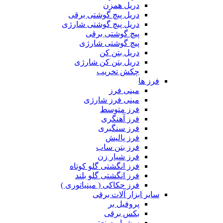
دریل همزن
دریل پیچ گوشتی برقی
دریل پیچ گوشتی شارژی
پیچ گوشتی برقی
پیچ گوشتی شارژی
دریل بتن کن
دریل بتن کن شارژی
چکش تخریب
فرز ها
مینی فرز
مینی فرز شارژی
فرز متوسط
فرز آهنگری
فرز سنگبری
فرز پالیش
فرز بتن ساب
فرز شیار زن
فرز انگشتی گلو کوتاه
فرز انگشتی گلو بلند
فرز حکاکی ( مینیاتوری )
سایر ابزار آلات برقی
پروفیل بر
بکس برقی
سشوار صنعتی