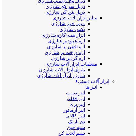
دریل پیچ گوشتی شارژی
دریل سر کج شارژی
دریل بتن کن شارژی
سایر ابزار آلات شارژی
مینی فرز شارژی
بکس شارژی
ابزار همه کاره شارژی
اره عمودبر شارژی
اره افقی بر شارژی
اره درخت بر شارژی
اره گردبر شارژی
متعلقات ابزار آلات شارژی
باتری ابزار آلات شارژی
شارژر ابزار آلات شارژی
ابزار آلات دستی
انبر ها
انبر دست
انبر قفلی
انبر پرچ
انبر آرماتور
انبر کلاغی
دم باریک
سیم چین
سیم لخت کن