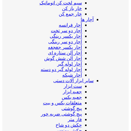
سیم لخت کن اتوماتیک
خار باز کن
خار جمع کن
آچار ها
آچار فرانسه
آچار دو سر تخت
آچار یکسر رینگی
آچار دو سر رینگی
آچار یکسر جغجغه
آچار آلن ستاره ای
آچار آلن شش گوش
آچار لوله گیر
آچار لوله گیر دو دسته
آچار شبکه
سایر ابزار آلات دستی
ست ابزار
جعبه ابزار
جعبه بکس
متعلقات بکس و بیت
پیچ گوشتی
پیچ گوشتی ضربه خور
فاز متر
چکش دو شاخ
چکش مهندسی