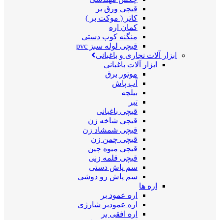
قیچی ورق بر
کاتر ( موکت بر )
کمان اره
منگنه کوب دستی
قیچی لوله سبز pvc
ابزار آلات نجاری و باغبانی
ابزار آلات باغبانی
موتور برق
آب پاش
بیلچه
تبر
قیچی باغبانی
قیچی شاخه زن
قیچی شمشاد زن
قیچی چمن زن
قیچی میوه چین
قیچی قلمه زنی
سم پاش دستی
سم پاش رو دوشی
اره ها
اره عمود بر
اره عمودبر شارژی
اره افقی بر