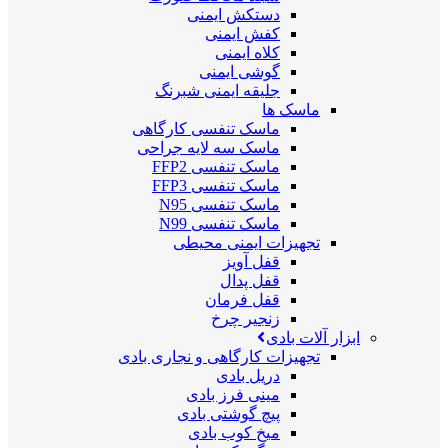
دستکش ایمنی
کفش ایمنی
کلاه ایمنی
گوشی ایمنی
جلیقه ایمنی شبرنگ
ماسک ها
ماسک تنفسی کارگاهی
ماسک سه لایه جراحی
ماسک تنفسی FFP2
ماسک تنفسی FFP3
ماسک تنفسی N95
ماسک تنفسی N99
تجهیزات ایمنی محیطی
قفل آویز
قفل پدال
قفل فرمان
زنجیر چرخ
ابزار آلات بادی
تجهیزات کارگاهی و نجاری بادی
دریل بادی
مینی فرز بادی
پیچ گوشتی بادی
میخ کوب بادی