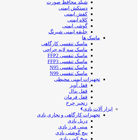
شیلد محافظ صورت
دستکش ایمنی
کفش ایمنی
کلاه ایمنی
گوشی ایمنی
جلیقه ایمنی شبرنگ
ماسک ها
ماسک تنفسی کارگاهی
ماسک سه لایه جراحی
ماسک تنفسی FFP2
ماسک تنفسی FFP3
ماسک تنفسی N95
ماسک تنفسی N99
تجهیزات ایمنی محیطی
قفل آویز
قفل پدال
قفل فرمان
زنجیر چرخ
ابزار آلات بادی
تجهیزات کارگاهی و نجاری بادی
دریل بادی
مینی فرز بادی
پیچ گوشتی بادی
میخ کوب بادی