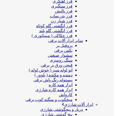
فرز آهنگری
فرز سنگبری
فرز پالیش
فرز بتن ساب
فرز شیار زن
فرز انگشتی گلو کوتاه
فرز انگشتی گلو بلند
فرز حکاکی ( مینیاتوری )
سایر ابزار آلات برقی
پروفیل بر
بکس برقی
سشوار صنعتی
سنگ رومیزی
قیچی ورق بر برقی
اتو لوله سبز ( جوش لوله )
دمنده و مکنده ( بلوور )
پیستوله رنگ پاش برقی
ابزار همه کاره
ابزار همه کاره شارژی
کارواش
میخکوب و منگنه کوب برقی
ابزار آلات شارژی
دریل و پیچگوشتی شارژی
پیچ گوشتی شارژی