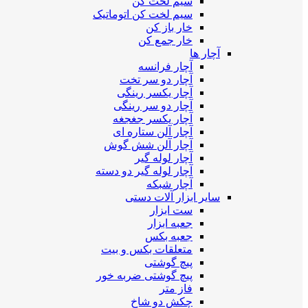
سیم لخت کن
سیم لخت کن اتوماتیک
خار باز کن
خار جمع کن
آچار ها
آچار فرانسه
آچار دو سر تخت
آچار یکسر رینگی
آچار دو سر رینگی
آچار یکسر جغجغه
آچار آلن ستاره ای
آچار آلن شش گوش
آچار لوله گیر
آچار لوله گیر دو دسته
آچار شبکه
سایر ابزار آلات دستی
ست ابزار
جعبه ابزار
جعبه بکس
متعلقات بکس و بیت
پیچ گوشتی
پیچ گوشتی ضربه خور
فاز متر
چکش دو شاخ