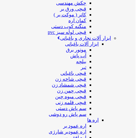
چکش مهندسی
قیچی ورق بر
کاتر ( موکت بر )
کمان اره
منگنه کوب دستی
قیچی لوله سبز pvc
ابزار آلات نجاری و باغبانی
ابزار آلات باغبانی
موتور برق
آب پاش
بیلچه
تبر
قیچی باغبانی
قیچی شاخه زن
قیچی شمشاد زن
قیچی چمن زن
قیچی میوه چین
قیچی قلمه زنی
سم پاش دستی
سم پاش رو دوشی
اره ها
اره عمود بر
اره عمودبر شارژی
اره افقی بر