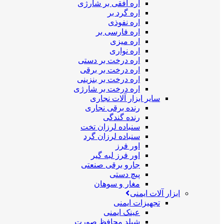
اره افقی بر شارژی
اره گرد بر
اره نفوذی
اره فارسی بر
اره میزی
اره نواری
اره درخت بر دستی
اره درخت بر برقی
اره درخت بر بنزینی
اره درخت بر شارژی
سایر ابزار آلات نجاری
رنده برقی نجاری
رنده گندگی
سنباده لرزان تخت
سنباده لرزان گرد
اور فرز
اور فرز لبه گیر
جارو برقی صنعتی
پیچ دستی
مغار و سوهان
ابزار آلات ایمنی
تجهیزات ایمنی
عینک ایمنی
شیلد محافظ صورت