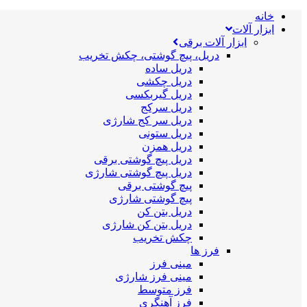
خانه
ابزار آلات
ابزار آلات برقی
دریل، پیچ گوشتی، چکش تخریب
دریل ساده
دریل چکشی
دریل گیربکسی
دریل سرکج
دریل سر کج شارژی
دریل ستونی
دریل همزن
دریل پیچ گوشتی برقی
دریل پیچ گوشتی شارژی
پیچ گوشتی برقی
پیچ گوشتی شارژی
دریل بتن کن
دریل بتن کن شارژی
چکش تخریب
فرز ها
مینی فرز
مینی فرز شارژی
فرز متوسط
فرز آهنگری