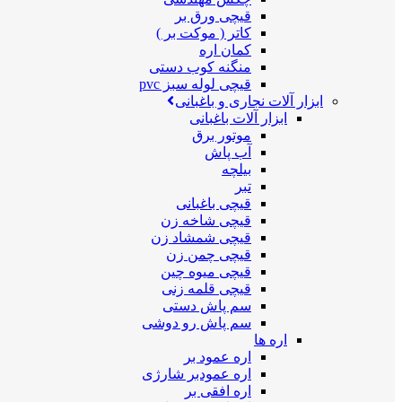
قیچی ورق بر
کاتر ( موکت بر )
کمان اره
منگنه کوب دستی
قیچی لوله سبز pvc
ابزار آلات نجاری و باغبانی
ابزار آلات باغبانی
موتور برق
آب پاش
بیلچه
تبر
قیچی باغبانی
قیچی شاخه زن
قیچی شمشاد زن
قیچی چمن زن
قیچی میوه چین
قیچی قلمه زنی
سم پاش دستی
سم پاش رو دوشی
اره ها
اره عمود بر
اره عمودبر شارژی
اره افقی بر