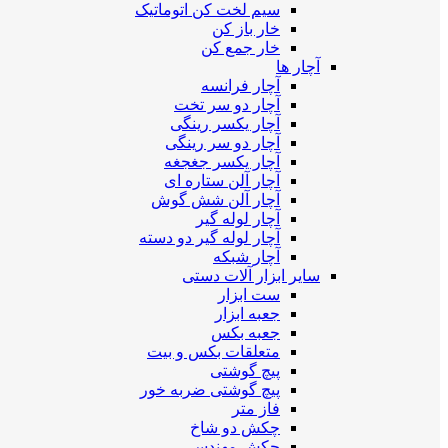
سیم لخت کن اتوماتیک
خار باز کن
خار جمع کن
آچار ها
آچار فرانسه
آچار دو سر تخت
آچار یکسر رینگی
آچار دو سر رینگی
آچار یکسر جغجغه
آچار آلن ستاره ای
آچار آلن شش گوش
آچار لوله گیر
آچار لوله گیر دو دسته
آچار شبکه
سایر ابزار آلات دستی
ست ابزار
جعبه ابزار
جعبه بکس
متعلقات بکس و بیت
پیچ گوشتی
پیچ گوشتی ضربه خور
فاز متر
چکش دو شاخ
چکش مهندسی