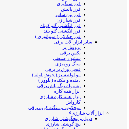
فرز سنگبری
فرز پالیش
فرز بتن ساب
فرز شیار زن
فرز انگشتی گلو کوتاه
فرز انگشتی گلو بلند
فرز حکاکی ( مینیاتوری )
سایر ابزار آلات برقی
پروفیل بر
بکس برقی
سشوار صنعتی
سنگ رومیزی
قیچی ورق بر برقی
اتو لوله سبز ( جوش لوله )
دمنده و مکنده ( بلوور )
پیستوله رنگ پاش برقی
ابزار همه کاره
ابزار همه کاره شارژی
کارواش
میخکوب و منگنه کوب برقی
ابزار آلات شارژی
دریل و پیچگوشتی شارژی
پیچ گوشتی شارژی