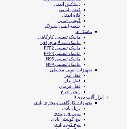
دستکش ایمنی
کفش ایمنی
کلاه ایمنی
گوشی ایمنی
جلیقه ایمنی شبرنگ
ماسک ها
ماسک تنفسی کارگاهی
ماسک سه لایه جراحی
ماسک تنفسی FFP2
ماسک تنفسی FFP3
ماسک تنفسی N95
ماسک تنفسی N99
تجهیزات ایمنی محیطی
قفل آویز
قفل پدال
قفل فرمان
زنجیر چرخ
ابزار آلات بادی
تجهیزات کارگاهی و نجاری بادی
دریل بادی
مینی فرز بادی
پیچ گوشتی بادی
میخ کوب بادی