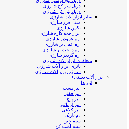
دریل پیچ گوشتی شارژی
دریل سر کج شارژی
دریل بتن کن شارژی
سایر ابزار آلات شارژی
مینی فرز شارژی
بکس شارژی
ابزار همه کاره شارژی
اره عمودبر شارژی
اره افقی بر شارژی
اره درخت بر شارژی
اره گردبر شارژی
متعلقات ابزار آلات شارژی
باتری ابزار آلات شارژی
شارژر ابزار آلات شارژی
ابزار آلات دستی
انبر ها
انبر دست
انبر قفلی
انبر پرچ
انبر آرماتور
انبر کلاغی
دم باریک
سیم چین
سیم لخت کن