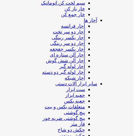
سیم لخت کن اتوماتیک
خار باز کن
خار جمع کن
آچار ها
آچار فرانسه
آچار دو سر تخت
آچار یکسر رینگی
آچار دو سر رینگی
آچار یکسر جغجغه
آچار آلن ستاره ای
آچار آلن شش گوش
آچار لوله گیر
آچار لوله گیر دو دسته
آچار شبکه
سایر ابزار آلات دستی
ست ابزار
جعبه ابزار
جعبه بکس
متعلقات بکس و بیت
پیچ گوشتی
پیچ گوشتی ضربه خور
فاز متر
چکش دو شاخ
چکش مهندسی