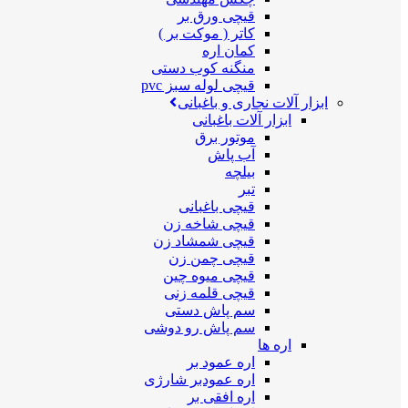
قیچی ورق بر
کاتر ( موکت بر )
کمان اره
منگنه کوب دستی
قیچی لوله سبز pvc
ابزار آلات نجاری و باغبانی
ابزار آلات باغبانی
موتور برق
آب پاش
بیلچه
تبر
قیچی باغبانی
قیچی شاخه زن
قیچی شمشاد زن
قیچی چمن زن
قیچی میوه چین
قیچی قلمه زنی
سم پاش دستی
سم پاش رو دوشی
اره ها
اره عمود بر
اره عمودبر شارژی
اره افقی بر