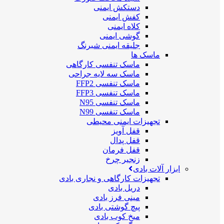
دستکش ایمنی
کفش ایمنی
کلاه ایمنی
گوشی ایمنی
جلیقه ایمنی شبرنگ
ماسک ها
ماسک تنفسی کارگاهی
ماسک سه لایه جراحی
ماسک تنفسی FFP2
ماسک تنفسی FFP3
ماسک تنفسی N95
ماسک تنفسی N99
تجهیزات ایمنی محیطی
قفل آویز
قفل پدال
قفل فرمان
زنجیر چرخ
ابزار آلات بادی
تجهیزات کارگاهی و نجاری بادی
دریل بادی
مینی فرز بادی
پیچ گوشتی بادی
میخ کوب بادی