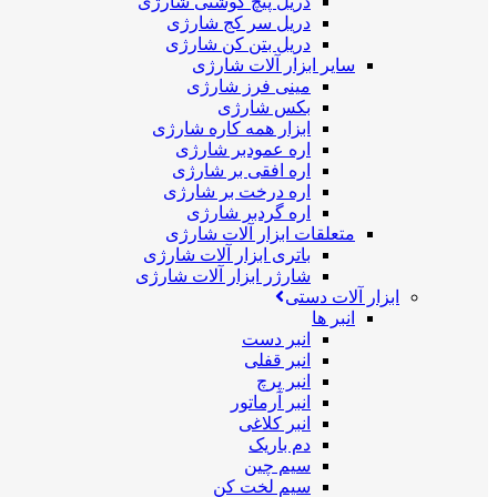
دریل پیچ گوشتی شارژی
دریل سر کج شارژی
دریل بتن کن شارژی
سایر ابزار آلات شارژی
مینی فرز شارژی
بکس شارژی
ابزار همه کاره شارژی
اره عمودبر شارژی
اره افقی بر شارژی
اره درخت بر شارژی
اره گردبر شارژی
متعلقات ابزار آلات شارژی
باتری ابزار آلات شارژی
شارژر ابزار آلات شارژی
ابزار آلات دستی
انبر ها
انبر دست
انبر قفلی
انبر پرچ
انبر آرماتور
انبر کلاغی
دم باریک
سیم چین
سیم لخت کن