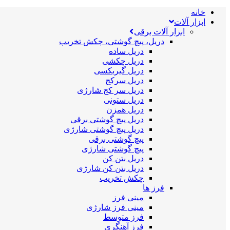
خانه
ابزار آلات
ابزار آلات برقی
دریل، پیچ گوشتی، چکش تخریب
دریل ساده
دریل چکشی
دریل گیربکسی
دریل سرکج
دریل سر کج شارژی
دریل ستونی
دریل همزن
دریل پیچ گوشتی برقی
دریل پیچ گوشتی شارژی
پیچ گوشتی برقی
پیچ گوشتی شارژی
دریل بتن کن
دریل بتن کن شارژی
چکش تخریب
فرز ها
مینی فرز
مینی فرز شارژی
فرز متوسط
فرز آهنگری