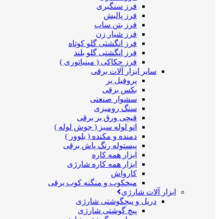
فرز سنگبری
فرز پالیش
فرز بتن ساب
فرز شیار زن
فرز انگشتی گلو کوتاه
فرز انگشتی گلو بلند
فرز حکاکی ( مینیاتوری )
سایر ابزار آلات برقی
پروفیل بر
بکس برقی
سشوار صنعتی
سنگ رومیزی
قیچی ورق بر برقی
اتو لوله سبز ( جوش لوله )
دمنده و مکنده ( بلوور )
پیستوله رنگ پاش برقی
ابزار همه کاره
ابزار همه کاره شارژی
کارواش
میخکوب و منگنه کوب برقی
ابزار آلات شارژی
دریل و پیچگوشتی شارژی
پیچ گوشتی شارژی