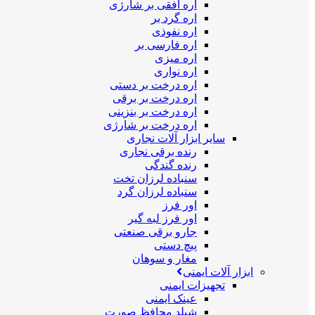
اره افقی بر شارژی
اره گرد بر
اره نفوذی
اره فارسی بر
اره میزی
اره نواری
اره درخت بر دستی
اره درخت بر برقی
اره درخت بر بنزینی
اره درخت بر شارژی
سایر ابزار آلات نجاری
رنده برقی نجاری
رنده گندگی
سنباده لرزان تخت
سنباده لرزان گرد
اور فرز
اور فرز لبه گیر
جارو برقی صنعتی
پیچ دستی
مغار و سوهان
ابزار آلات ایمنی
تجهیزات ایمنی
عینک ایمنی
شیلد محافظ صورت