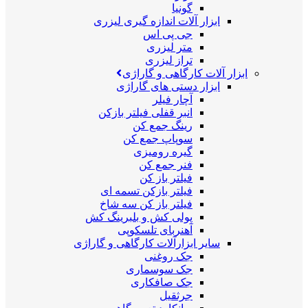
گونیا
ابزار آلات اندازه گیری لیزری
جی پی اس
متر لیزری
تراز لیزری
ابزار آلات کارگاهی و گاراژی
ابزار دستی های گاراژی
آچار فیلر
انبر قفلی فیلتر بازکن
رینگ جمع کن
سوپاپ جمع کن
گیره رومیزی
فنر جمع کن
فیلتر باز کن
فیلتر بازکن تسمه ای
فیلتر باز کن سه شاخ
پولی کش و بلبرینگ کش
آهنربای تلسکوپی
سایر ابزارآلات کارگاهی و گاراژی
جک روغنی
جک سوسماری
جک صافکاری
جرثقیل