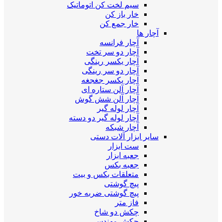
سیم لخت کن اتوماتیک
خار باز کن
خار جمع کن
آچار ها
آچار فرانسه
آچار دو سر تخت
آچار یکسر رینگی
آچار دو سر رینگی
آچار یکسر جغجغه
آچار آلن ستاره ای
آچار آلن شش گوش
آچار لوله گیر
آچار لوله گیر دو دسته
آچار شبکه
سایر ابزار آلات دستی
ست ابزار
جعبه ابزار
جعبه بکس
متعلقات بکس و بیت
پیچ گوشتی
پیچ گوشتی ضربه خور
فاز متر
چکش دو شاخ
چکش مهندسی