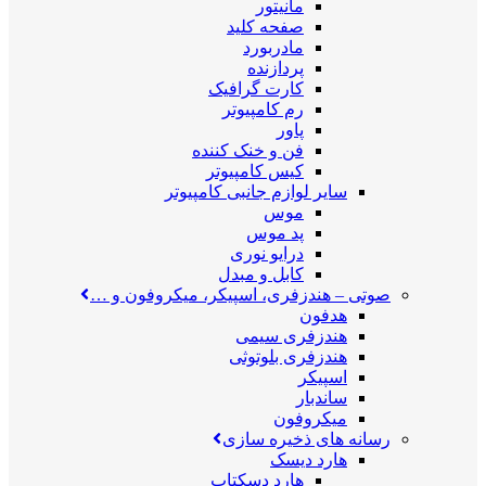
مانیتور
صفحه کلید
مادربورد
پردازنده
کارت گرافیک
رم کامپیوتر
پاور
فن و خنک کننده
کیس کامپیوتر
سایر لوازم جانبی کامپیوتر
موس
پد موس
درایو نوری
کابل و مبدل
صوتی
–
هندزفری، اسپیکر، میکروفون و …
هدفون
هندزفری سیمی
هندزفری بلوتوثی
اسپیکر
ساندبار
میکروفون
رسانه های ذخیره سازی
هارد دیسک
هارد دسکتاپ