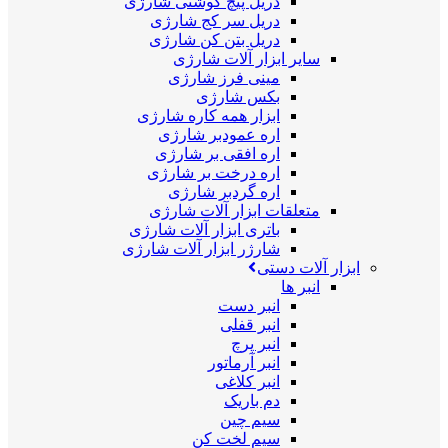
دریل پیچ گوشتی شارژی
دریل سر کج شارژی
دریل بتن کن شارژی
سایر ابزار آلات شارژی
مینی فرز شارژی
بکس شارژی
ابزار همه کاره شارژی
اره عمودبر شارژی
اره افقی بر شارژی
اره درخت بر شارژی
اره گردبر شارژی
متعلقات ابزار آلات شارژی
باتری ابزار آلات شارژی
شارژر ابزار آلات شارژی
ابزار آلات دستی
انبر ها
انبر دست
انبر قفلی
انبر پرچ
انبر آرماتور
انبر کلاغی
دم باریک
سیم چین
سیم لخت کن