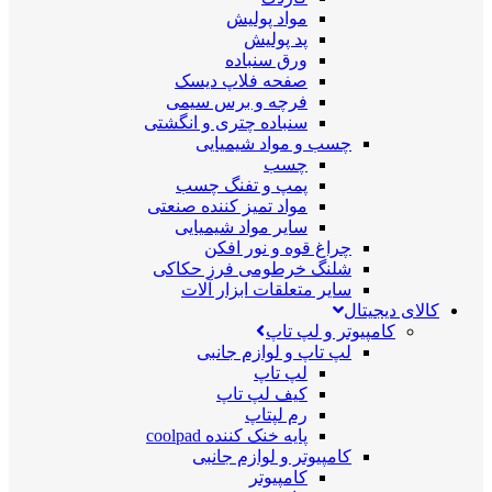
مواد پولیش
پد پولیش
ورق سنباده
صفحه فلاپ دیسک
فرچه و برس سیمی
سنباده چتری و انگشتی
چسب و مواد شیمیایی
چسب
پمپ و تفنگ چسب
مواد تمیز کننده صنعتی
سایر مواد شیمیایی
چراغ قوه و نور افکن
شلنگ خرطومی فرز حکاکی
سایر متعلقات ابزار آلات
کالای دیجیتال
کامپیوتر و لپ تاپ
لپ تاپ و لوازم جانبی
لپ تاپ
کیف لپ تاپ
رم لپتاپ
پایه خنک کننده coolpad
کامپیوتر و لوازم جانبی
کامپیوتر