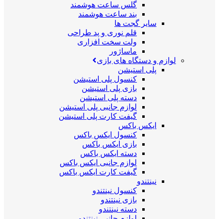
گلس ساعت هوشمند
بند ساعت هوشمند
سایر گجت ها
قلم نوری و پد طراحی
ولت سخت افزاری
ماساژور
لوازم و دستگاه های بازی
پلی استیشن
کنسول پلی استیشن
بازی پلی استیشن
دسته پلی استیشن
لوازم جانبی پلی استیشن
گیفت کارت پلی استیشن
ایکس باکس
کنسول ایکس باکس
بازی ایکس باکس
دسته ایکس باکس
لوازم جانبی ایکس باکس
گیفت کارت ایکس باکس
نینتندو
کنسول نینتندو
بازی نینتندو
دسته نینتندو
لوازم جانبی نینتندو