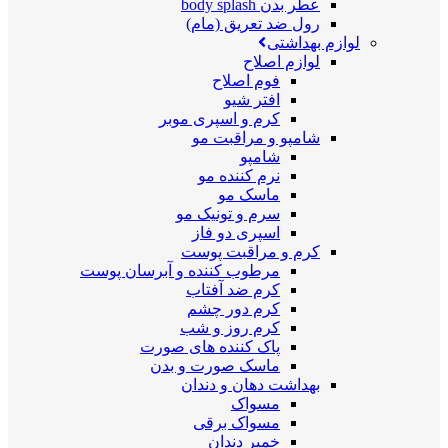
عطر بدن body splash
رول ضد تعریق (مام)
لوازم بهداشتی
لوازم اصلاح
فوم اصلاح
افتر شیو
کرم و اسپری موبر
شامپو و مراقبت مو
شامپو
نرم کننده مو
ماسک مو
سرم و تونیک مو
اسپری دو فاز
کرم و مراقبت پوست
مرطوب کننده و آبرسان پوست
کرم ضد آفتاب
کرم دور چشم
کرم روز و شب
پاک کننده های صورت
ماسک صورت و بدن
بهداشت دهان و دندان
مسواک
مسواک برقی
خمیر دندان