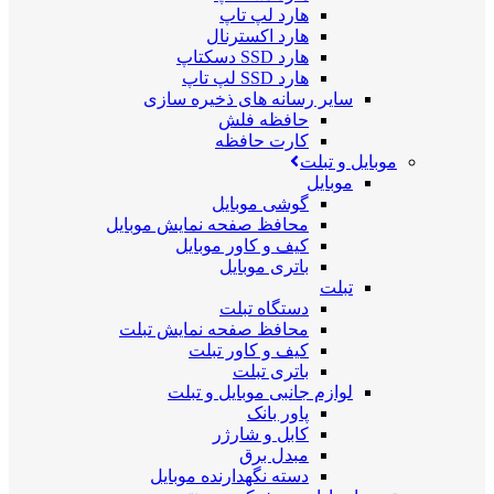
هارد لپ تاپ
هارد اکسترنال
هارد SSD دسکتاپ
هارد SSD لپ تاپ
سایر رسانه های ذخیره سازی
حافظه فلش
کارت حافظه
موبایل و تبلت
موبایل
گوشی موبایل
محافظ صفحه نمایش موبایل
کیف و کاور موبایل
باتری موبایل
تبلت
دستگاه تبلت
محافظ صفحه نمایش تبلت
کیف و کاور تبلت
باتری تبلت
لوازم جانبی موبایل و تبلت
پاور بانک
کابل و شارژر
مبدل برق
دسته نگهدارنده موبایل