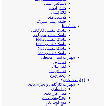
دستکش ایمنی
کفش ایمنی
کلاه ایمنی
گوشی ایمنی
جلیقه ایمنی شبرنگ
ماسک ها
ماسک تنفسی کارگاهی
ماسک سه لایه جراحی
ماسک تنفسی FFP2
ماسک تنفسی FFP3
ماسک تنفسی N95
ماسک تنفسی N99
تجهیزات ایمنی محیطی
قفل آویز
قفل پدال
قفل فرمان
زنجیر چرخ
ابزار آلات بادی
تجهیزات کارگاهی و نجاری بادی
دریل بادی
مینی فرز بادی
پیچ گوشتی بادی
میخ کوب بادی