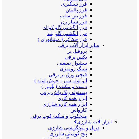
فرز سنگبری
فرز پالیش
فرز بتن ساب
فرز شیار زن
فرز انگشتی گلو کوتاه
فرز انگشتی گلو بلند
فرز حکاکی ( مینیاتوری )
سایر ابزار آلات برقی
پروفیل بر
بکس برقی
سشوار صنعتی
سنگ رومیزی
قیچی ورق بر برقی
اتو لوله سبز ( جوش لوله )
دمنده و مکنده ( بلوور )
پیستوله رنگ پاش برقی
ابزار همه کاره
ابزار همه کاره شارژی
کارواش
میخکوب و منگنه کوب برقی
ابزار آلات شارژی
دریل و پیچگوشتی شارژی
پیچ گوشتی شارژی