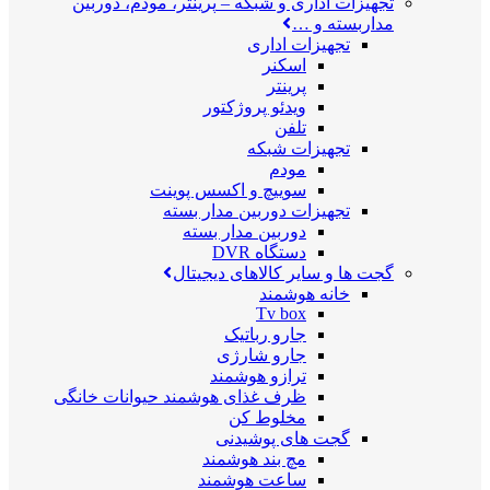
تجهیزات اداری و شبکه
–
پرینتر، مودم، دوربین
مداربسته و …
تجهیزات اداری
اسکنر
پرینتر
ویدئو پروژکتور
تلفن
تجهیزات شبکه
مودم
سوییچ و اکسس پوینت
تجهیزات دوربین مدار بسته
دوربین مدار بسته
دستگاه DVR
گجت ها و سایر کالاهای دیجیتال
خانه هوشمند
Tv box
جارو رباتیک
جارو شارژی
ترازو هوشمند
ظرف غذای هوشمند حیوانات خانگی
مخلوط کن
گجت های پوشیدنی
مچ بند هوشمند
ساعت هوشمند