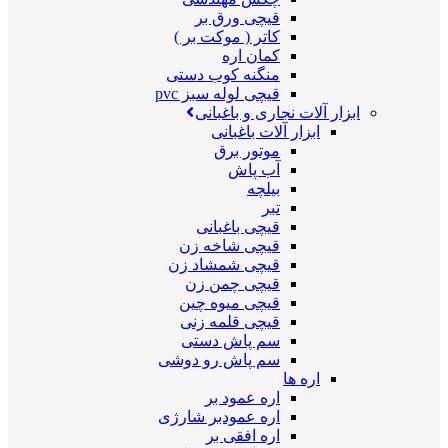
قیچی ورق بر
کاتر ( موکت بر )
کمان اره
منگنه کوب دستی
قیچی لوله سبز pvc
ابزار آلات نجاری و باغبانی
ابزار آلات باغبانی
موتور برق
آب پاش
بیلچه
تبر
قیچی باغبانی
قیچی شاخه زن
قیچی شمشاد زن
قیچی چمن زن
قیچی میوه چین
قیچی قلمه زنی
سم پاش دستی
سم پاش رو دوشی
اره ها
اره عمود بر
اره عمودبر شارژی
اره افقی بر