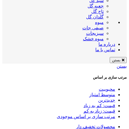
سبد گل
جعبه گل
تاج گل
گلدان گل
میوه
صیفی جات
سبزیجات
میوه خشک
درباره ما
تماس با ما
بستن
بستن
مرتب سازی بر اساس
محبوبیت
متوسط امتیاز
جدیدترین
قیمت: کم به زیاد
قیمت: زیاد به کم
مرتب سازی بر اساس موجودی
محصولات تخفیف دار