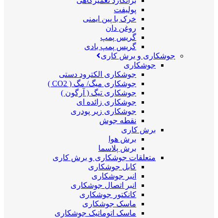
برانکارد تعمیرگاهی
پولیفت
خرک با پین ایمنی
روغن دان
گریس پمپ
گریس پمپ بادی
جوشکاری و برش کاری
جوشکاری
جوشکاری الکترود دستی
جوشکاری میگ/ مگ ( CO2 )
جوشکاری تیگ ( آرگون )
جوشکاری زائده ای
جوشکاری زیر پودری
نقطه جوش
برش کاری
برش هوا
برش پلاسما
متعلقات جوشکاری و برش کاری
کابل جوشکاری
انبر جوشکاری
انبر اتصال جوشکاری
کانکتور جوشکاری
ماسک جوشکاری
ماسک اتوماتیک جوشکاری