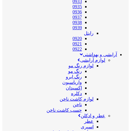
0933
0935
0936
0937
0938
0939
رایتل
0920
0921
0922
آرایشی و بهداشتی
لوازم آرایشی
لوازم رنگ مو
رنگ مو
رنگ ابرو
واریاسیون
اکسیدان
دکلره
لوازم کاشت ناخن
ناخن
چسب کاشت ناخن
عطر و ادکلن
عطر
اسپری