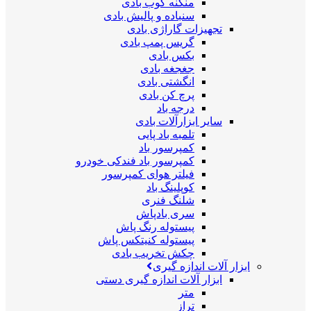
منگنه کوب بادی
سنباده و پالیش بادی
تجهیزات گاراژی بادی
گریس پمپ بادی
بکس بادی
جغجغه بادی
انگشتی بادی
پرچ کن بادی
درجه باد
سایر ابزارآلات بادی
تلمبه باد پایی
کمپرسور باد
کمپرسور باد فندکی خودرو
فیلتر هوای کمپرسور
کوپلینگ باد
شلنگ فنری
سری بادپاش
پیستوله رنگ پاش
پیستوله کنیتکس پاش
چکش تخریب بادی
ابزار آلات اندازه گیری
ابزار آلات اندازه گیری دستی
متر
تراز