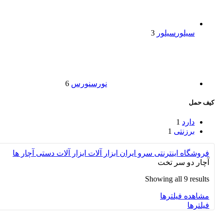
سیلور
سیلور
3
نورس
نورس
6
کیف حمل
دارد
1
برزنتی
1
فروشگاه اینترنتی سرو ایران
ابزار آلات
ابزار آلات دستی
آچار ها
آچار دو سر تخت
Showing all 9 results
مشاهده فیلترها
فیلترها