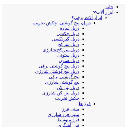
خانه
ابزار آلات
ابزار آلات برقی
دریل، پیچ گوشتی، چکش تخریب
دریل ساده
دریل چکشی
دریل گیربکسی
دریل سرکج
دریل سر کج شارژی
دریل ستونی
دریل همزن
دریل پیچ گوشتی برقی
دریل پیچ گوشتی شارژی
پیچ گوشتی برقی
پیچ گوشتی شارژی
دریل بتن کن
دریل بتن کن شارژی
چکش تخریب
فرز ها
مینی فرز
مینی فرز شارژی
فرز متوسط
فرز آهنگری