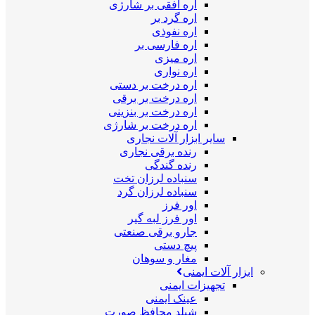
اره افقی بر شارژی
اره گرد بر
اره نفوذی
اره فارسی بر
اره میزی
اره نواری
اره درخت بر دستی
اره درخت بر برقی
اره درخت بر بنزینی
اره درخت بر شارژی
سایر ابزار آلات نجاری
رنده برقی نجاری
رنده گندگی
سنباده لرزان تخت
سنباده لرزان گرد
اور فرز
اور فرز لبه گیر
جارو برقی صنعتی
پیچ دستی
مغار و سوهان
ابزار آلات ایمنی
تجهیزات ایمنی
عینک ایمنی
شیلد محافظ صورت