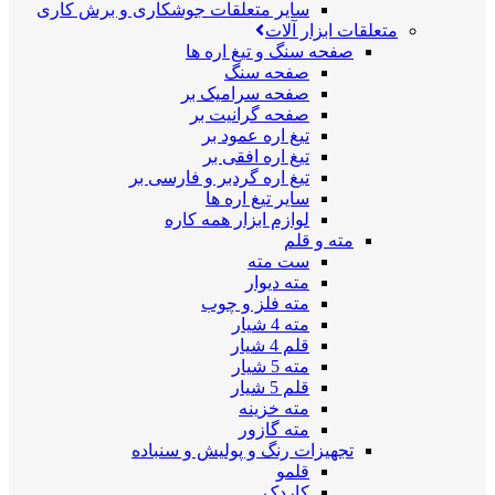
سایر متعلقات جوشکاری و برش کاری
متعلقات ابزار آلات
صفحه سنگ و تیغ اره ها
صفحه سنگ
صفحه سرامیک بر
صفحه گرانیت بر
تیغ اره عمود بر
تیغ اره افقی بر
تیغ اره گردبر و فارسی بر
سایر تیغ اره ها
لوازم ابزار همه کاره
مته و قلم
ست مته
مته دیوار
مته فلز و چوب
مته 4 شیار
قلم 4 شیار
مته 5 شیار
قلم 5 شیار
مته خزینه
مته گازور
تجهیزات رنگ و پولیش و سنباده
قلمو
کاردک