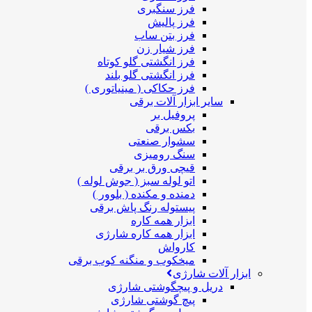
فرز سنگبری
فرز پالیش
فرز بتن ساب
فرز شیار زن
فرز انگشتی گلو کوتاه
فرز انگشتی گلو بلند
فرز حکاکی ( مینیاتوری )
سایر ابزار آلات برقی
پروفیل بر
بکس برقی
سشوار صنعتی
سنگ رومیزی
قیچی ورق بر برقی
اتو لوله سبز ( جوش لوله )
دمنده و مکنده ( بلوور )
پیستوله رنگ پاش برقی
ابزار همه کاره
ابزار همه کاره شارژی
کارواش
میخکوب و منگنه کوب برقی
ابزار آلات شارژی
دریل و پیچگوشتی شارژی
پیچ گوشتی شارژی