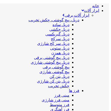
خانه
ابزار آلات
ابزار آلات برقی
دریل، پیچ گوشتی، چکش تخریب
دریل ساده
دریل چکشی
دریل گیربکسی
دریل سرکج
دریل سر کج شارژی
دریل ستونی
دریل همزن
دریل پیچ گوشتی برقی
دریل پیچ گوشتی شارژی
پیچ گوشتی برقی
پیچ گوشتی شارژی
دریل بتن کن
دریل بتن کن شارژی
چکش تخریب
فرز ها
مینی فرز
مینی فرز شارژی
فرز متوسط
فرز آهنگری