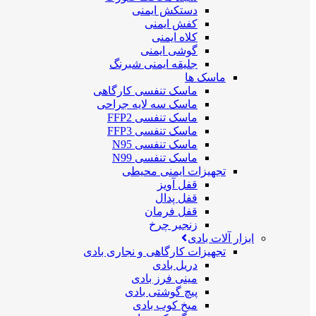
دستکش ایمنی
کفش ایمنی
کلاه ایمنی
گوشی ایمنی
جلیقه ایمنی شبرنگ
ماسک ها
ماسک تنفسی کارگاهی
ماسک سه لایه جراحی
ماسک تنفسی FFP2
ماسک تنفسی FFP3
ماسک تنفسی N95
ماسک تنفسی N99
تجهیزات ایمنی محیطی
قفل آویز
قفل پدال
قفل فرمان
زنجیر چرخ
ابزار آلات بادی
تجهیزات کارگاهی و نجاری بادی
دریل بادی
مینی فرز بادی
پیچ گوشتی بادی
میخ کوب بادی