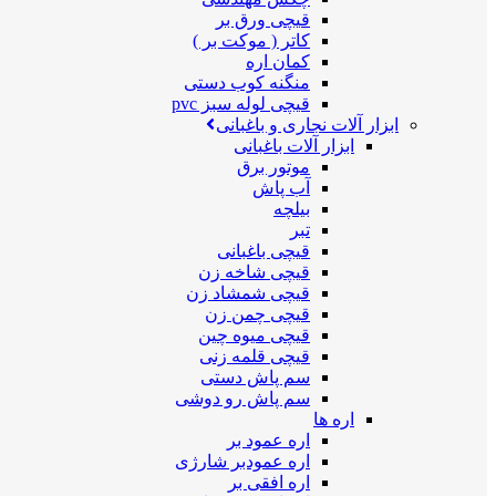
قیچی ورق بر
کاتر ( موکت بر )
کمان اره
منگنه کوب دستی
قیچی لوله سبز pvc
ابزار آلات نجاری و باغبانی
ابزار آلات باغبانی
موتور برق
آب پاش
بیلچه
تبر
قیچی باغبانی
قیچی شاخه زن
قیچی شمشاد زن
قیچی چمن زن
قیچی میوه چین
قیچی قلمه زنی
سم پاش دستی
سم پاش رو دوشی
اره ها
اره عمود بر
اره عمودبر شارژی
اره افقی بر