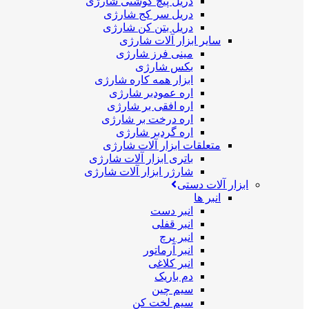
دریل پیچ گوشتی شارژی
دریل سر کج شارژی
دریل بتن کن شارژی
سایر ابزار آلات شارژی
مینی فرز شارژی
بکس شارژی
ابزار همه کاره شارژی
اره عمودبر شارژی
اره افقی بر شارژی
اره درخت بر شارژی
اره گردبر شارژی
متعلقات ابزار آلات شارژی
باتری ابزار آلات شارژی
شارژر ابزار آلات شارژی
ابزار آلات دستی
انبر ها
انبر دست
انبر قفلی
انبر پرچ
انبر آرماتور
انبر کلاغی
دم باریک
سیم چین
سیم لخت کن