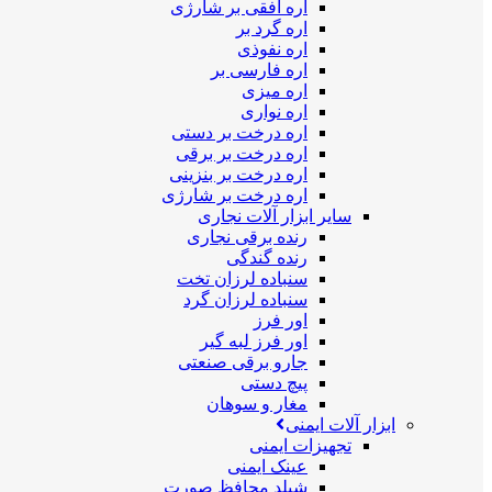
اره افقی بر شارژی
اره گرد بر
اره نفوذی
اره فارسی بر
اره میزی
اره نواری
اره درخت بر دستی
اره درخت بر برقی
اره درخت بر بنزینی
اره درخت بر شارژی
سایر ابزار آلات نجاری
رنده برقی نجاری
رنده گندگی
سنباده لرزان تخت
سنباده لرزان گرد
اور فرز
اور فرز لبه گیر
جارو برقی صنعتی
پیچ دستی
مغار و سوهان
ابزار آلات ایمنی
تجهیزات ایمنی
عینک ایمنی
شیلد محافظ صورت