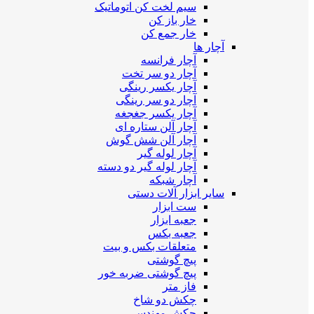
سیم لخت کن اتوماتیک
خار باز کن
خار جمع کن
آچار ها
آچار فرانسه
آچار دو سر تخت
آچار یکسر رینگی
آچار دو سر رینگی
آچار یکسر جغجغه
آچار آلن ستاره ای
آچار آلن شش گوش
آچار لوله گیر
آچار لوله گیر دو دسته
آچار شبکه
سایر ابزار آلات دستی
ست ابزار
جعبه ابزار
جعبه بکس
متعلقات بکس و بیت
پیچ گوشتی
پیچ گوشتی ضربه خور
فاز متر
چکش دو شاخ
چکش مهندسی