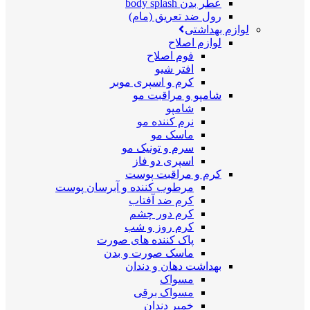
عطر بدن body splash
رول ضد تعریق (مام)
لوازم بهداشتی
لوازم اصلاح
فوم اصلاح
افتر شیو
کرم و اسپری موبر
شامپو و مراقبت مو
شامپو
نرم کننده مو
ماسک مو
سرم و تونیک مو
اسپری دو فاز
کرم و مراقبت پوست
مرطوب کننده و آبرسان پوست
کرم ضد آفتاب
کرم دور چشم
کرم روز و شب
پاک کننده های صورت
ماسک صورت و بدن
بهداشت دهان و دندان
مسواک
مسواک برقی
خمیر دندان