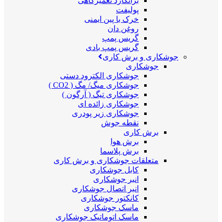
برانکارد تعمیرگاهی
پولیفت
خرک با پین ایمنی
روغن دان
گریس پمپ
گریس پمپ بادی
جوشکاری و برش کاری
جوشکاری
جوشکاری الکترود دستی
جوشکاری میگ/ مگ ( CO2 )
جوشکاری تیگ ( آرگون )
جوشکاری زائده ای
جوشکاری زیر پودری
نقطه جوش
برش کاری
برش هوا
برش پلاسما
متعلقات جوشکاری و برش کاری
کابل جوشکاری
انبر جوشکاری
انبر اتصال جوشکاری
کانکتور جوشکاری
ماسک جوشکاری
ماسک اتوماتیک جوشکاری