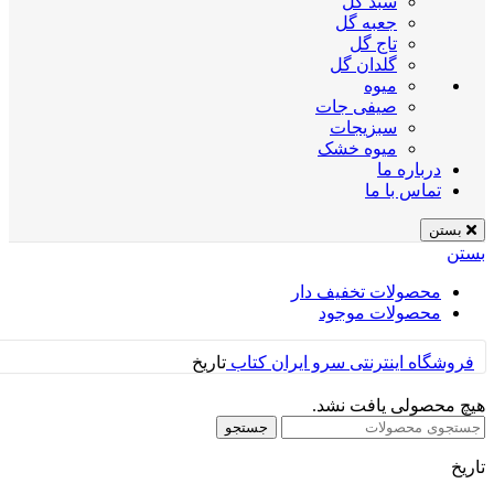
سبد گل
جعبه گل
تاج گل
گلدان گل
میوه
صیفی جات
سبزیجات
میوه خشک
درباره ما
تماس با ما
بستن
بستن
محصولات تخفیف دار
محصولات موجود
فروشگاه اینترنتی سرو ایران
کتاب
تاریخ
هیچ محصولی یافت نشد.
جستجو
تاریخ