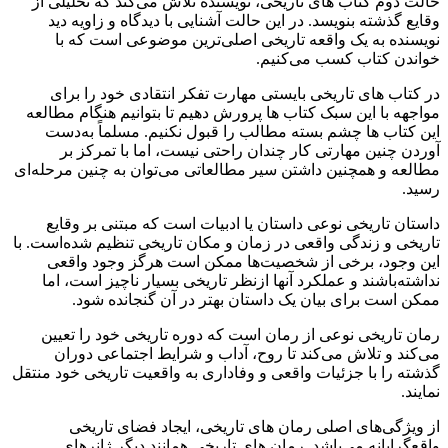
حالت دوم کتاب های تاریخی، نویسنده تلاش می‌کند که تحلیلی از
وقایع گذشته بنویسد. در این حالت آشنایی با دیدگاه و زاویه دید
نویسنده به یک واقعه تاریخی اصلی‌ترین موضوعی است که با
خواندن کتاب کسب می‌کنیم.
در کتاب های تاریخی بایستی مهارت تفکر انتقادی خود را برای
مواجهه با این سبک کتاب ها پرورش دهیم تا بتوانیم هنگام مطالعه
این کتاب ها چشم بسته مطالب را قبول نکنیم. مسلماً به‌دست
آوردن چنین مهارتی کار چندان راحتی نیست، اما با تمرکز بر
مطالعه و همچنین داشتن سیر مطالعاتی می‌توان به چنین مرحله‌‌ای
رسید.
داستان تاریخی نوعی داستان یا ادبیات است که مبتنی بر وقایع
تاریخی و زندگی واقعی در زمان و مکان تاریخی تنظیم شده‌است. با
این وجود، برخی از شخصیت‌ها ممکن است هرگز وجود واقعی
نداشته‌باشند و عملکرد آنها ازنظر تاریخی بسیار ناچیز است، اما
ممکن است برای بیان یک داستان بهتر در آن گنجانده شود.
رمان تاریخی نوعی از رمان است که دوره تاریخی خود را تعیین
می‌کند و تلاش می‌کند تا روح، آداب و شرایط اجتماعی دوران
گذشته را با جزئیات واقعی و وفاداری به واقعیت تاریخی خود منتقل
نمایند.
از ویژگی‌های اصلی رمان های تاریخی، ایجاد فضای تاریخی
واقع‌گرایانه می‌باشد. رمان های تاریخی همانند دیگر ژانرهای