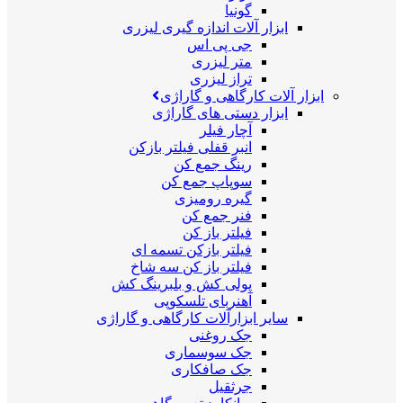
گونیا
ابزار آلات اندازه گیری لیزری
جی پی اس
متر لیزری
تراز لیزری
ابزار آلات کارگاهی و گاراژی
ابزار دستی های گاراژی
آچار فیلر
انبر قفلی فیلتر بازکن
رینگ جمع کن
سوپاپ جمع کن
گیره رومیزی
فنر جمع کن
فیلتر باز کن
فیلتر بازکن تسمه ای
فیلتر باز کن سه شاخ
پولی کش و بلبرینگ کش
آهنربای تلسکوپی
سایر ابزارآلات کارگاهی و گاراژی
جک روغنی
جک سوسماری
جک صافکاری
جرثقیل