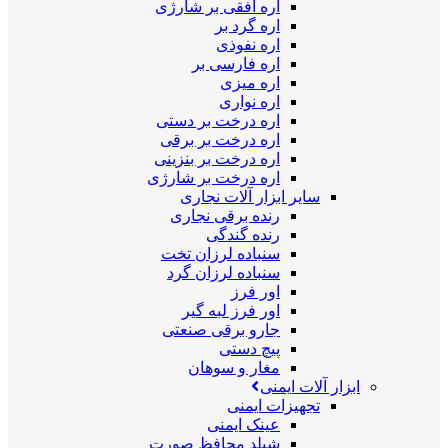
اره افقی بر شارژی
اره گرد بر
اره نفوذی
اره فارسی بر
اره میزی
اره نواری
اره درخت بر دستی
اره درخت بر برقی
اره درخت بر بنزینی
اره درخت بر شارژی
سایر ابزار آلات نجاری
رنده برقی نجاری
رنده گندگی
سنباده لرزان تخت
سنباده لرزان گرد
اور فرز
اور فرز لبه گیر
جارو برقی صنعتی
پیچ دستی
مغار و سوهان
ابزار آلات ایمنی
تجهیزات ایمنی
عینک ایمنی
شیلد محافظ صورت