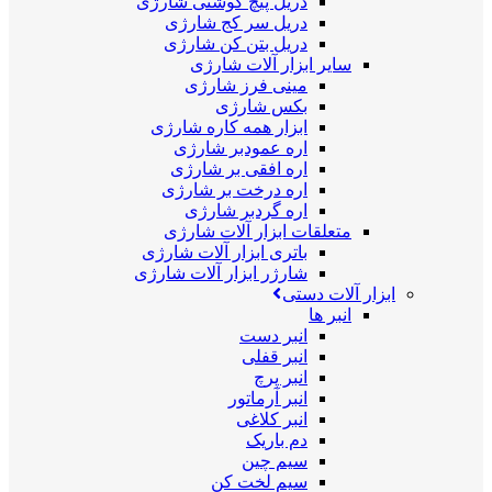
دریل پیچ گوشتی شارژی
دریل سر کج شارژی
دریل بتن کن شارژی
سایر ابزار آلات شارژی
مینی فرز شارژی
بکس شارژی
ابزار همه کاره شارژی
اره عمودبر شارژی
اره افقی بر شارژی
اره درخت بر شارژی
اره گردبر شارژی
متعلقات ابزار آلات شارژی
باتری ابزار آلات شارژی
شارژر ابزار آلات شارژی
ابزار آلات دستی
انبر ها
انبر دست
انبر قفلی
انبر پرچ
انبر آرماتور
انبر کلاغی
دم باریک
سیم چین
سیم لخت کن