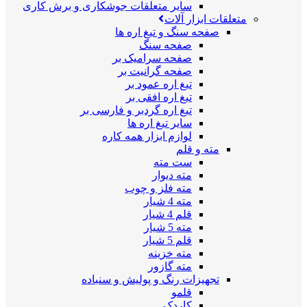
سایر متعلقات جوشکاری و برش کاری
متعلقات ابزار آلات
صفحه سنگ و تیغ اره ها
صفحه سنگ
صفحه سرامیک بر
صفحه گرانیت بر
تیغ اره عمود بر
تیغ اره افقی بر
تیغ اره گردبر و فارسی بر
سایر تیغ اره ها
لوازم ابزار همه کاره
مته و قلم
ست مته
مته دیوار
مته فلز و چوب
مته 4 شیار
قلم 4 شیار
مته 5 شیار
قلم 5 شیار
مته خزینه
مته گازور
تجهیزات رنگ و پولیش و سنباده
قلمو
کاردک