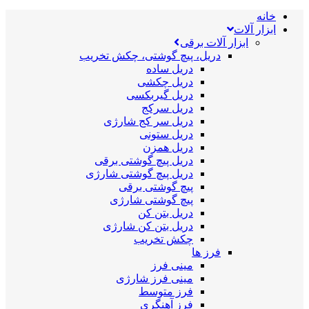
خانه
ابزار آلات
ابزار آلات برقی
دریل، پیچ گوشتی، چکش تخریب
دریل ساده
دریل چکشی
دریل گیربکسی
دریل سرکج
دریل سر کج شارژی
دریل ستونی
دریل همزن
دریل پیچ گوشتی برقی
دریل پیچ گوشتی شارژی
پیچ گوشتی برقی
پیچ گوشتی شارژی
دریل بتن کن
دریل بتن کن شارژی
چکش تخریب
فرز ها
مینی فرز
مینی فرز شارژی
فرز متوسط
فرز آهنگری