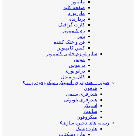
مانیتور
صفحه کلید
مادربورد
پردازنده
کارت گرافیک
رم کامپیوتر
پاور
فن و خنک کننده
کیس کامپیوتر
سایر لوازم جانبی کامپیوتر
موس
پد موس
درایو نوری
کابل و مبدل
صوتی
–
هندزفری، اسپیکر، میکروفون و …
هدفون
هندزفری سیمی
هندزفری بلوتوثی
اسپیکر
ساندبار
میکروفون
رسانه های ذخیره سازی
هارد دیسک
هارد دسکتاپ