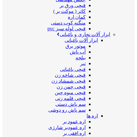
قیچی ورق بر
کاتر ( موکت بر )
کمان اره
منگنه کوب دستی
قیچی لوله سبز pvc
ابزار آلات نجاری و باغبانی
ابزار آلات باغبانی
موتور برق
آب پاش
بیلچه
تبر
قیچی باغبانی
قیچی شاخه زن
قیچی شمشاد زن
قیچی چمن زن
قیچی میوه چین
قیچی قلمه زنی
سم پاش دستی
سم پاش رو دوشی
اره ها
اره عمود بر
اره عمودبر شارژی
اره افقی بر