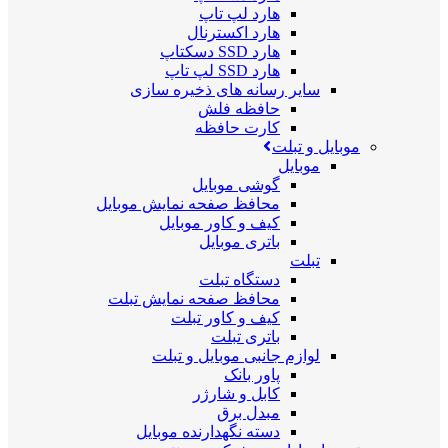
هارد لپ تاپ
هارد اکسترنال
هارد SSD دسکتاپ
هارد SSD لپ تاپ
سایر رسانه های ذخیره سازی
حافظه فلش
کارت حافظه
موبایل و تبلت
موبایل
گوشی موبایل
محافظ صفحه نمایش موبایل
کیف و کاور موبایل
باتری موبایل
تبلت
دستگاه تبلت
محافظ صفحه نمایش تبلت
کیف و کاور تبلت
باتری تبلت
لوازم جانبی موبایل و تبلت
پاور بانک
کابل و شارژر
مبدل برق
دسته نگهدارنده موبایل