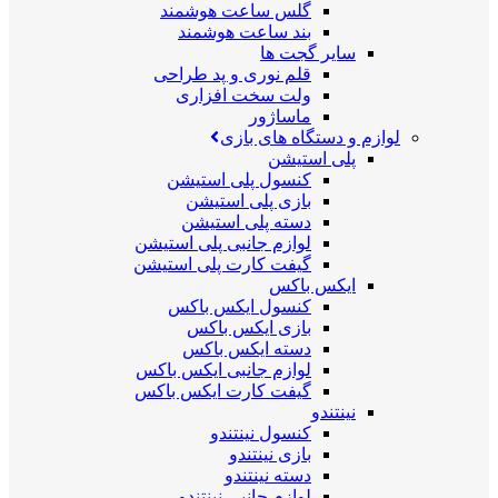
گلس ساعت هوشمند
بند ساعت هوشمند
سایر گجت ها
قلم نوری و پد طراحی
ولت سخت افزاری
ماساژور
لوازم و دستگاه های بازی
پلی استیشن
کنسول پلی استیشن
بازی پلی استیشن
دسته پلی استیشن
لوازم جانبی پلی استیشن
گیفت کارت پلی استیشن
ایکس باکس
کنسول ایکس باکس
بازی ایکس باکس
دسته ایکس باکس
لوازم جانبی ایکس باکس
گیفت کارت ایکس باکس
نینتندو
کنسول نینتندو
بازی نینتندو
دسته نینتندو
لوازم جانبی نینتندو