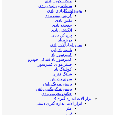
منگنه کوب بادی
سنباده و پالیش بادی
تجهیزات گاراژی بادی
گریس پمپ بادی
بکس بادی
جغجغه بادی
انگشتی بادی
پرچ کن بادی
درجه باد
سایر ابزارآلات بادی
تلمبه باد پایی
کمپرسور باد
کمپرسور باد فندکی خودرو
فیلتر هوای کمپرسور
کوپلینگ باد
شلنگ فنری
سری بادپاش
پیستوله رنگ پاش
پیستوله کنیتکس پاش
چکش تخریب بادی
ابزار آلات اندازه گیری
ابزار آلات اندازه گیری دستی
متر
تراز