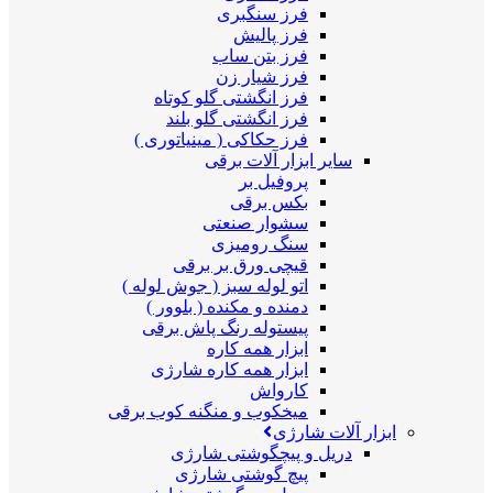
فرز سنگبری
فرز پالیش
فرز بتن ساب
فرز شیار زن
فرز انگشتی گلو کوتاه
فرز انگشتی گلو بلند
فرز حکاکی ( مینیاتوری )
سایر ابزار آلات برقی
پروفیل بر
بکس برقی
سشوار صنعتی
سنگ رومیزی
قیچی ورق بر برقی
اتو لوله سبز ( جوش لوله )
دمنده و مکنده ( بلوور )
پیستوله رنگ پاش برقی
ابزار همه کاره
ابزار همه کاره شارژی
کارواش
میخکوب و منگنه کوب برقی
ابزار آلات شارژی
دریل و پیچگوشتی شارژی
پیچ گوشتی شارژی