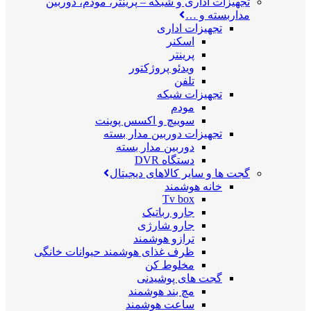
تجهیزات اداری و شبکه
–
پرینتر، مودم، دوربین
مداربسته و …
تجهیزات اداری
اسکنر
پرینتر
ویدئو پروژکتور
تلفن
تجهیزات شبکه
مودم
سوییچ و اکسس پوینت
تجهیزات دوربین مدار بسته
دوربین مدار بسته
دستگاه DVR
گجت ها و سایر کالاهای دیجیتال
خانه هوشمند
Tv box
جارو رباتیک
جارو شارژی
ترازو هوشمند
ظرف غذای هوشمند حیوانات خانگی
مخلوط کن
گجت های پوشیدنی
مچ بند هوشمند
ساعت هوشمند