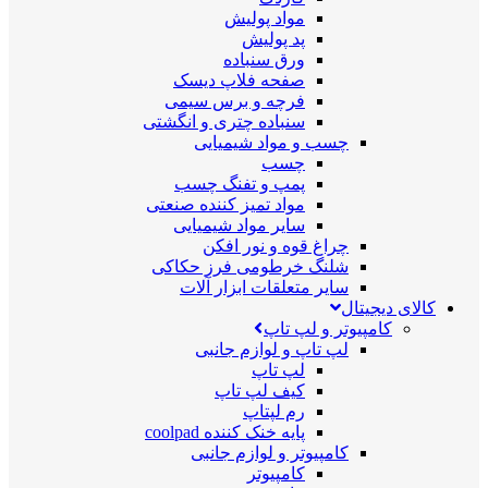
مواد پولیش
پد پولیش
ورق سنباده
صفحه فلاپ دیسک
فرچه و برس سیمی
سنباده چتری و انگشتی
چسب و مواد شیمیایی
چسب
پمپ و تفنگ چسب
مواد تمیز کننده صنعتی
سایر مواد شیمیایی
چراغ قوه و نور افکن
شلنگ خرطومی فرز حکاکی
سایر متعلقات ابزار آلات
کالای دیجیتال
کامپیوتر و لپ تاپ
لپ تاپ و لوازم جانبی
لپ تاپ
کیف لپ تاپ
رم لپتاپ
پایه خنک کننده coolpad
کامپیوتر و لوازم جانبی
کامپیوتر