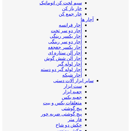
سیم لخت کن اتوماتیک
خار باز کن
خار جمع کن
آچار ها
آچار فرانسه
آچار دو سر تخت
آچار یکسر رینگی
آچار دو سر رینگی
آچار یکسر جغجغه
آچار آلن ستاره ای
آچار آلن شش گوش
آچار لوله گیر
آچار لوله گیر دو دسته
آچار شبکه
سایر ابزار آلات دستی
ست ابزار
جعبه ابزار
جعبه بکس
متعلقات بکس و بیت
پیچ گوشتی
پیچ گوشتی ضربه خور
فاز متر
چکش دو شاخ
چکش مهندسی