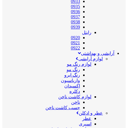
0933
0935
0936
0937
0938
0939
رایتل
0920
0921
0922
آرایشی و بهداشتی
لوازم آرایشی
لوازم رنگ مو
رنگ مو
رنگ ابرو
واریاسیون
اکسیدان
دکلره
لوازم کاشت ناخن
ناخن
چسب کاشت ناخن
عطر و ادکلن
عطر
اسپری