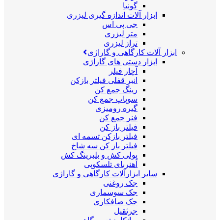
گونیا
ابزار آلات اندازه گیری لیزری
جی پی اس
متر لیزری
تراز لیزری
ابزار آلات کارگاهی و گاراژی
ابزار دستی های گاراژی
آچار فیلر
انبر قفلی فیلتر بازکن
رینگ جمع کن
سوپاپ جمع کن
گیره رومیزی
فنر جمع کن
فیلتر باز کن
فیلتر بازکن تسمه ای
فیلتر باز کن سه شاخ
پولی کش و بلبرینگ کش
آهنربای تلسکوپی
سایر ابزارآلات کارگاهی و گاراژی
جک روغنی
جک سوسماری
جک صافکاری
جرثقیل