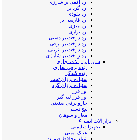
اره افقی بر شارژی
اره گرد بر
اره نفوذی
اره فارسی بر
اره میزی
اره نواری
اره درخت بر دستی
اره درخت بر برقی
اره درخت بر بنزینی
اره درخت بر شارژی
سایر ابزار آلات نجاری
رنده برقی نجاری
رنده گندگی
سنباده لرزان تخت
سنباده لرزان گرد
اور فرز
اور فرز لبه گیر
جارو برقی صنعتی
پیچ دستی
مغار و سوهان
ابزار آلات ایمنی
تجهیزات ایمنی
عینک ایمنی
شیلد محافظ صورت