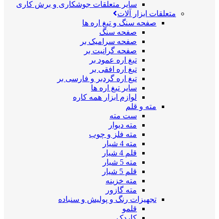
سایر متعلقات جوشکاری و برش کاری
متعلقات ابزار آلات
صفحه سنگ و تیغ اره ها
صفحه سنگ
صفحه سرامیک بر
صفحه گرانیت بر
تیغ اره عمود بر
تیغ اره افقی بر
تیغ اره گردبر و فارسی بر
سایر تیغ اره ها
لوازم ابزار همه کاره
مته و قلم
ست مته
مته دیوار
مته فلز و چوب
مته 4 شیار
قلم 4 شیار
مته 5 شیار
قلم 5 شیار
مته خزینه
مته گازور
تجهیزات رنگ و پولیش و سنباده
قلمو
کاردک