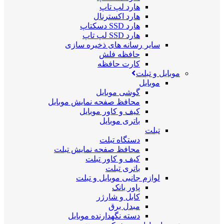
هارد لپ تاپ
هارد اکسترنال
هارد SSD دسکتاپ
هارد SSD لپ تاپ
سایر رسانه های ذخیره سازی
حافظه فلش
کارت حافظه
موبایل و تبلت
موبایل
گوشی موبایل
محافظ صفحه نمایش موبایل
کیف و کاور موبایل
باتری موبایل
تبلت
دستگاه تبلت
محافظ صفحه نمایش تبلت
کیف و کاور تبلت
باتری تبلت
لوازم جانبی موبایل و تبلت
پاور بانک
کابل و شارژر
مبدل برق
دسته نگهدارنده موبایل