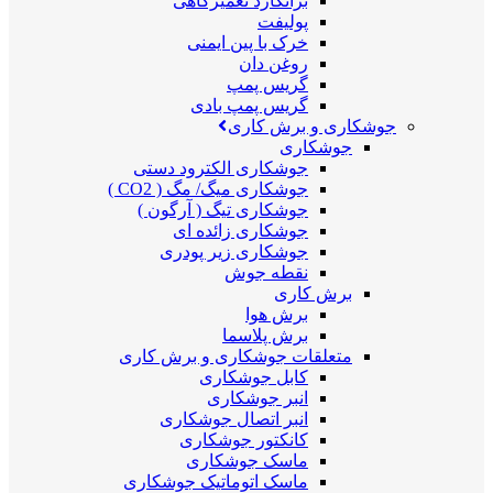
برانکارد تعمیرگاهی
پولیفت
خرک با پین ایمنی
روغن دان
گریس پمپ
گریس پمپ بادی
جوشکاری و برش کاری
جوشکاری
جوشکاری الکترود دستی
جوشکاری میگ/ مگ ( CO2 )
جوشکاری تیگ ( آرگون )
جوشکاری زائده ای
جوشکاری زیر پودری
نقطه جوش
برش کاری
برش هوا
برش پلاسما
متعلقات جوشکاری و برش کاری
کابل جوشکاری
انبر جوشکاری
انبر اتصال جوشکاری
کانکتور جوشکاری
ماسک جوشکاری
ماسک اتوماتیک جوشکاری