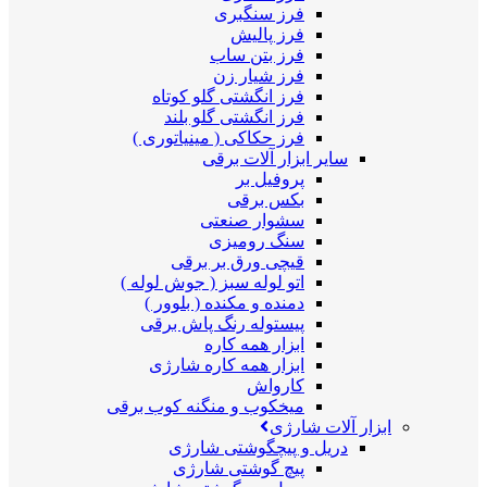
فرز سنگبری
فرز پالیش
فرز بتن ساب
فرز شیار زن
فرز انگشتی گلو کوتاه
فرز انگشتی گلو بلند
فرز حکاکی ( مینیاتوری )
سایر ابزار آلات برقی
پروفیل بر
بکس برقی
سشوار صنعتی
سنگ رومیزی
قیچی ورق بر برقی
اتو لوله سبز ( جوش لوله )
دمنده و مکنده ( بلوور )
پیستوله رنگ پاش برقی
ابزار همه کاره
ابزار همه کاره شارژی
کارواش
میخکوب و منگنه کوب برقی
ابزار آلات شارژی
دریل و پیچگوشتی شارژی
پیچ گوشتی شارژی