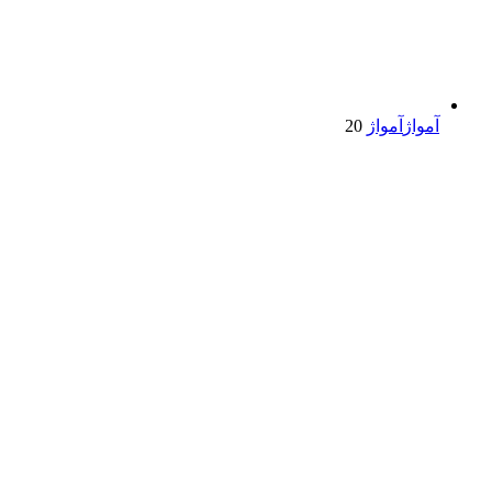
آمواژ
آمواژ
20