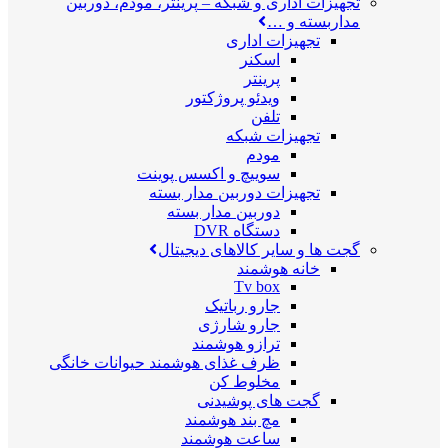
تجهیزات اداری و شبکه
–
پرینتر، مودم، دوربین
مداربسته و …
تجهیزات اداری
اسکنر
پرینتر
ویدئو پروژکتور
تلفن
تجهیزات شبکه
مودم
سوییچ و اکسس پوینت
تجهیزات دوربین مدار بسته
دوربین مدار بسته
دستگاه DVR
گجت ها و سایر کالاهای دیجیتال
خانه هوشمند
Tv box
جارو رباتیک
جارو شارژی
ترازو هوشمند
ظرف غذای هوشمند حیوانات خانگی
مخلوط کن
گجت های پوشیدنی
مچ بند هوشمند
ساعت هوشمند