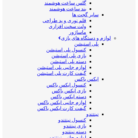
گلس ساعت هوشمند
بند ساعت هوشمند
سایر گجت ها
قلم نوری و پد طراحی
ولت سخت افزاری
ماساژور
لوازم و دستگاه های بازی
پلی استیشن
کنسول پلی استیشن
بازی پلی استیشن
دسته پلی استیشن
لوازم جانبی پلی استیشن
گیفت کارت پلی استیشن
ایکس باکس
کنسول ایکس باکس
بازی ایکس باکس
دسته ایکس باکس
لوازم جانبی ایکس باکس
گیفت کارت ایکس باکس
نینتندو
کنسول نینتندو
بازی نینتندو
دسته نینتندو
لوازم جانبی نینتندو