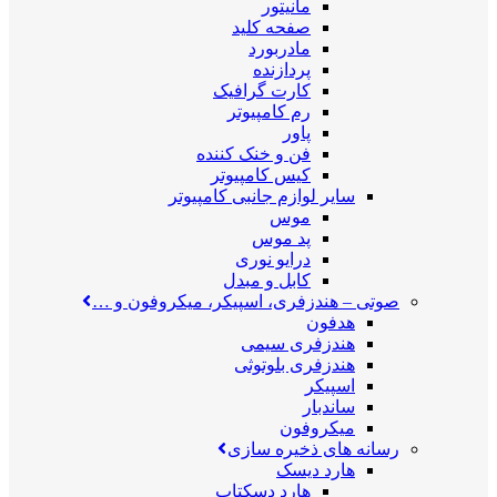
مانیتور
صفحه کلید
مادربورد
پردازنده
کارت گرافیک
رم کامپیوتر
پاور
فن و خنک کننده
کیس کامپیوتر
سایر لوازم جانبی کامپیوتر
موس
پد موس
درایو نوری
کابل و مبدل
صوتی
–
هندزفری، اسپیکر، میکروفون و …
هدفون
هندزفری سیمی
هندزفری بلوتوثی
اسپیکر
ساندبار
میکروفون
رسانه های ذخیره سازی
هارد دیسک
هارد دسکتاپ