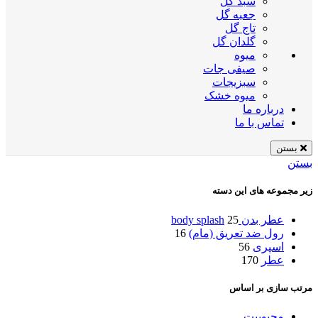
سبد گل
جعبه گل
تاج گل
گلدان گل
میوه
صیفی جات
سبزیجات
میوه خشک
درباره ما
تماس با ما
بستن
بستن
زیر مجموعه های این دسته
عطر بدن body splash
25
رول ضد تعریق (مام)
16
اسپری
56
عطر
170
مرتب سازی بر اساس
محبوبیت