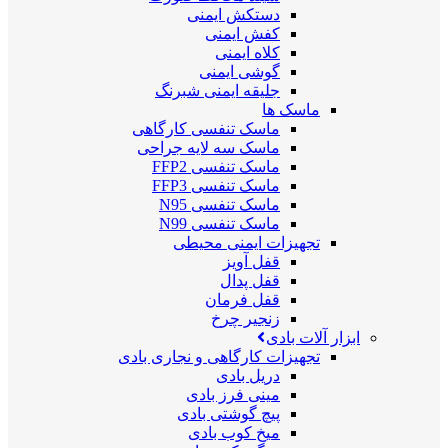
دستکش ایمنی
کفش ایمنی
کلاه ایمنی
گوشی ایمنی
جلیقه ایمنی شبرنگ
ماسک ها
ماسک تنفسی کارگاهی
ماسک سه لایه جراحی
ماسک تنفسی FFP2
ماسک تنفسی FFP3
ماسک تنفسی N95
ماسک تنفسی N99
تجهیزات ایمنی محیطی
قفل آویز
قفل پدال
قفل فرمان
زنجیر چرخ
ابزار آلات بادی
تجهیزات کارگاهی و نجاری بادی
دریل بادی
مینی فرز بادی
پیچ گوشتی بادی
میخ کوب بادی