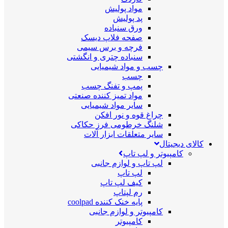
مواد پولیش
پد پولیش
ورق سنباده
صفحه فلاپ دیسک
فرچه و برس سیمی
سنباده چتری و انگشتی
چسب و مواد شیمیایی
چسب
پمپ و تفنگ چسب
مواد تمیز کننده صنعتی
سایر مواد شیمیایی
چراغ قوه و نور افکن
شلنگ خرطومی فرز حکاکی
سایر متعلقات ابزار آلات
کالای دیجیتال
کامپیوتر و لپ تاپ
لپ تاپ و لوازم جانبی
لپ تاپ
کیف لپ تاپ
رم لپتاپ
پایه خنک کننده coolpad
کامپیوتر و لوازم جانبی
کامپیوتر