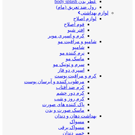
عطر بدن body splash
رول ضد تعریق (مام)
لوازم بهداشتی
لوازم اصلاح
فوم اصلاح
افتر شیو
کرم و اسپری موبر
شامپو و مراقبت مو
شامپو
نرم کننده مو
ماسک مو
سرم و تونیک مو
اسپری دو فاز
کرم و مراقبت پوست
مرطوب کننده و آبرسان پوست
کرم ضد آفتاب
کرم دور چشم
کرم روز و شب
پاک کننده های صورت
ماسک صورت و بدن
بهداشت دهان و دندان
مسواک
مسواک برقی
خمیر دندان