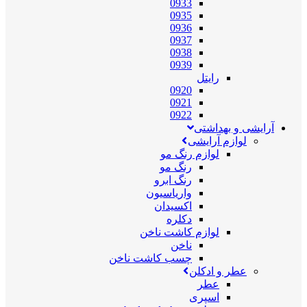
0933
0935
0936
0937
0938
0939
رایتل
0920
0921
0922
آرایشی و بهداشتی
لوازم آرایشی
لوازم رنگ مو
رنگ مو
رنگ ابرو
واریاسیون
اکسیدان
دکلره
لوازم کاشت ناخن
ناخن
چسب کاشت ناخن
عطر و ادکلن
عطر
اسپری