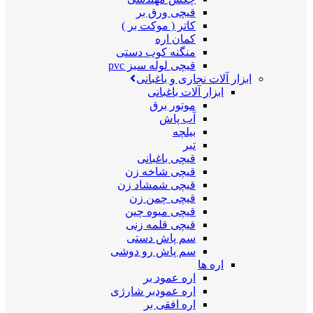
قیچی ورق بر
کاتر ( موکت بر )
کمان اره
منگنه کوب دستی
قیچی لوله سبز pvc
ابزار آلات نجاری و باغبانی
ابزار آلات باغبانی
موتور برق
آب پاش
بیلچه
تبر
قیچی باغبانی
قیچی شاخه زن
قیچی شمشاد زن
قیچی چمن زن
قیچی میوه چین
قیچی قلمه زنی
سم پاش دستی
سم پاش رو دوشی
اره ها
اره عمود بر
اره عمودبر شارژی
اره افقی بر