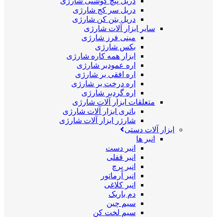
دریل پیچ گوشتی شارژی
دریل سر کج شارژی
دریل بتن کن شارژی
سایر ابزار آلات شارژی
مینی فرز شارژی
بکس شارژی
ابزار همه کاره شارژی
اره عمودبر شارژی
اره افقی بر شارژی
اره درخت بر شارژی
اره گردبر شارژی
متعلقات ابزار آلات شارژی
باتری ابزار آلات شارژی
شارژر ابزار آلات شارژی
ابزار آلات دستی
انبر ها
انبر دست
انبر قفلی
انبر پرچ
انبر آرماتور
انبر کلاغی
دم باریک
سیم چین
سیم لخت کن