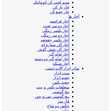
سیم لخت کن اتوماتیک
خار باز کن
خار جمع کن
آچار ها
آچار فرانسه
آچار دو سر تخت
آچار یکسر رینگی
آچار دو سر رینگی
آچار یکسر جغجغه
آچار آلن ستاره ای
آچار آلن شش گوش
آچار لوله گیر
آچار لوله گیر دو دسته
آچار شبکه
سایر ابزار آلات دستی
ست ابزار
جعبه ابزار
جعبه بکس
متعلقات بکس و بیت
پیچ گوشتی
پیچ گوشتی ضربه خور
فاز متر
چکش دو شاخ
چکش مهندسی