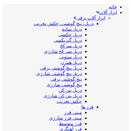
خانه
ابزار آلات
ابزار آلات برقی
دریل، پیچ گوشتی، چکش تخریب
دریل ساده
دریل چکشی
دریل گیربکسی
دریل سرکج
دریل سر کج شارژی
دریل ستونی
دریل همزن
دریل پیچ گوشتی برقی
دریل پیچ گوشتی شارژی
پیچ گوشتی برقی
پیچ گوشتی شارژی
دریل بتن کن
دریل بتن کن شارژی
چکش تخریب
فرز ها
مینی فرز
مینی فرز شارژی
فرز متوسط
فرز آهنگری