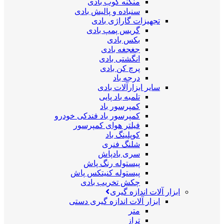
منگنه کوب بادی
سنباده و پالیش بادی
تجهیزات گاراژی بادی
گریس پمپ بادی
بکس بادی
جغجغه بادی
انگشتی بادی
پرچ کن بادی
درجه باد
سایر ابزارآلات بادی
تلمبه باد پایی
کمپرسور باد
کمپرسور باد فندکی خودرو
فیلتر هوای کمپرسور
کوپلینگ باد
شلنگ فنری
سری بادپاش
پیستوله رنگ پاش
پیستوله کنیتکس پاش
چکش تخریب بادی
ابزار آلات اندازه گیری
ابزار آلات اندازه گیری دستی
متر
تراز