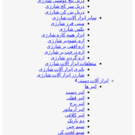
دریل پیچ گوشتی شارژی
دریل سر کج شارژی
دریل بتن کن شارژی
سایر ابزار آلات شارژی
مینی فرز شارژی
بکس شارژی
ابزار همه کاره شارژی
اره عمودبر شارژی
اره افقی بر شارژی
اره درخت بر شارژی
اره گردبر شارژی
متعلقات ابزار آلات شارژی
باتری ابزار آلات شارژی
شارژر ابزار آلات شارژی
ابزار آلات دستی
انبر ها
انبر دست
انبر قفلی
انبر پرچ
انبر آرماتور
انبر کلاغی
دم باریک
سیم چین
سیم لخت کن