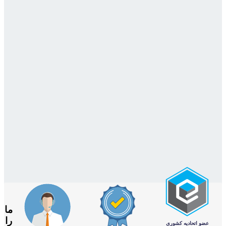
ما
را