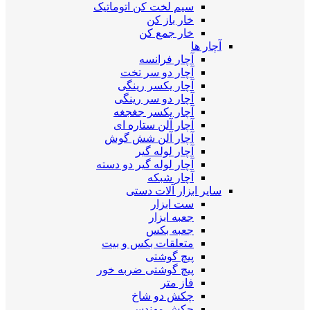
سیم لخت کن اتوماتیک
خار باز کن
خار جمع کن
آچار ها
آچار فرانسه
آچار دو سر تخت
آچار یکسر رینگی
آچار دو سر رینگی
آچار یکسر جغجغه
آچار آلن ستاره ای
آچار آلن شش گوش
آچار لوله گیر
آچار لوله گیر دو دسته
آچار شبکه
سایر ابزار آلات دستی
ست ابزار
جعبه ابزار
جعبه بکس
متعلقات بکس و بیت
پیچ گوشتی
پیچ گوشتی ضربه خور
فاز متر
چکش دو شاخ
چکش مهندسی