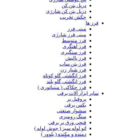
دریل بتن کن
دریل بتن کن شارژی
چکش تخریب
فرز ها
مینی فرز
مینی فرز شارژی
فرز متوسط
فرز آهنگری
فرز سنگبری
فرز پالیش
فرز بتن ساب
فرز شیار زن
فرز انگشتی گلو کوتاه
فرز انگشتی گلو بلند
فرز حکاکی ( مینیاتوری )
سایر ابزار آلات برقی
پروفیل بر
بکس برقی
سشوار صنعتی
سنگ رومیزی
قیچی ورق بر برقی
اتو لوله سبز ( جوش لوله )
دمنده و مکنده ( بلوور )