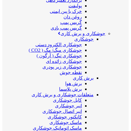
برانکارد تعمیرگاهی
پولیفت
خرک با پین ایمنی
روغن دان
گریس پمپ
گریس پمپ بادی
جوشکاری و برش کاری
جوشکاری
جوشکاری الکترود دستی
جوشکاری میگ/ مگ ( CO2 )
جوشکاری تیگ ( آرگون )
جوشکاری زائده ای
جوشکاری زیر پودری
نقطه جوش
برش کاری
برش هوا
برش پلاسما
متعلقات جوشکاری و برش کاری
کابل جوشکاری
انبر جوشکاری
انبر اتصال جوشکاری
کانکتور جوشکاری
ماسک جوشکاری
ماسک اتوماتیک جوشکاری