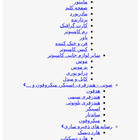
مانیتور
صفحه کلید
مادربورد
پردازنده
کارت گرافیک
رم کامپیوتر
پاور
فن و خنک کننده
کیس کامپیوتر
سایر لوازم جانبی کامپیوتر
موس
پد موس
درایو نوری
کابل و مبدل
صوتی
–
هندزفری، اسپیکر، میکروفون و …
هدفون
هندزفری سیمی
هندزفری بلوتوثی
اسپیکر
ساندبار
میکروفون
رسانه های ذخیره سازی
هارد دیسک
هارد دسکتاپ