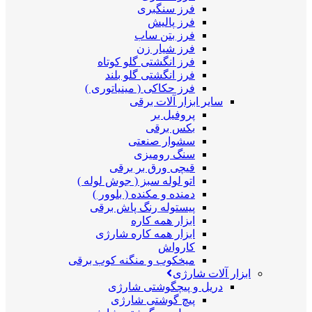
فرز سنگبری
فرز پالیش
فرز بتن ساب
فرز شیار زن
فرز انگشتی گلو کوتاه
فرز انگشتی گلو بلند
فرز حکاکی ( مینیاتوری )
سایر ابزار آلات برقی
پروفیل بر
بکس برقی
سشوار صنعتی
سنگ رومیزی
قیچی ورق بر برقی
اتو لوله سبز ( جوش لوله )
دمنده و مکنده ( بلوور )
پیستوله رنگ پاش برقی
ابزار همه کاره
ابزار همه کاره شارژی
کارواش
میخکوب و منگنه کوب برقی
ابزار آلات شارژی
دریل و پیچگوشتی شارژی
پیچ گوشتی شارژی