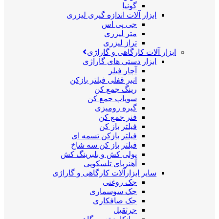
گونیا
ابزار آلات اندازه گیری لیزری
جی پی اس
متر لیزری
تراز لیزری
ابزار آلات کارگاهی و گاراژی
ابزار دستی های گاراژی
آچار فیلر
انبر قفلی فیلتر بازکن
رینگ جمع کن
سوپاپ جمع کن
گیره رومیزی
فنر جمع کن
فیلتر باز کن
فیلتر بازکن تسمه ای
فیلتر باز کن سه شاخ
پولی کش و بلبرینگ کش
آهنربای تلسکوپی
سایر ابزارآلات کارگاهی و گاراژی
جک روغنی
جک سوسماری
جک صافکاری
جرثقیل