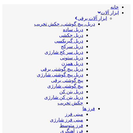
خانه
ابزار آلات
ابزار آلات برقی
دریل، پیچ گوشتی، چکش تخریب
دریل ساده
دریل چکشی
دریل گیربکسی
دریل سرکج
دریل سر کج شارژی
دریل ستونی
دریل همزن
دریل پیچ گوشتی برقی
دریل پیچ گوشتی شارژی
پیچ گوشتی برقی
پیچ گوشتی شارژی
دریل بتن کن
دریل بتن کن شارژی
چکش تخریب
فرز ها
مینی فرز
مینی فرز شارژی
فرز متوسط
فرز آهنگری