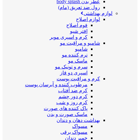
عطر بدن body splash
رول ضد تعریق (مام)
لوازم بهداشتی
لوازم اصلاح
فوم اصلاح
افتر شیو
کرم و اسپری موبر
شامپو و مراقبت مو
شامپو
نرم کننده مو
ماسک مو
سرم و تونیک مو
اسپری دو فاز
کرم و مراقبت پوست
مرطوب کننده و آبرسان پوست
کرم ضد آفتاب
کرم دور چشم
کرم روز و شب
پاک کننده های صورت
ماسک صورت و بدن
بهداشت دهان و دندان
مسواک
مسواک برقی
خمیر دندان