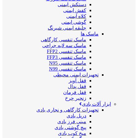
دستکش ایمنی
کفش ایمنی
کلاه ایمنی
گوشی ایمنی
جلیقه ایمنی شبرنگ
ماسک ها
ماسک تنفسی کارگاهی
ماسک سه لایه جراحی
ماسک تنفسی FFP2
ماسک تنفسی FFP3
ماسک تنفسی N95
ماسک تنفسی N99
تجهیزات ایمنی محیطی
قفل آویز
قفل پدال
قفل فرمان
زنجیر چرخ
ابزار آلات بادی
تجهیزات کارگاهی و نجاری بادی
دریل بادی
مینی فرز بادی
پیچ گوشتی بادی
میخ کوب بادی