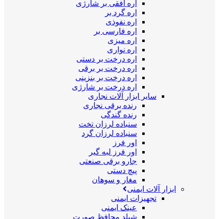
اره افقی بر شارژی
اره گرد بر
اره نفوذی
اره فارسی بر
اره میزی
اره نواری
اره درخت بر دستی
اره درخت بر برقی
اره درخت بر بنزینی
اره درخت بر شارژی
سایر ابزار آلات نجاری
رنده برقی نجاری
رنده گندگی
سنباده لرزان تخت
سنباده لرزان گرد
اور فرز
اور فرز لبه گیر
جارو برقی صنعتی
پیچ دستی
مغار و سوهان
ابزار آلات ایمنی
تجهیزات ایمنی
عینک ایمنی
شیلد محافظ صورت