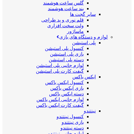
گلس ساعت هوشمند
بند ساعت هوشمند
سایر گجت ها
قلم نوری و پد طراحی
ولت سخت افزاری
ماساژور
لوازم و دستگاه های بازی
پلی استیشن
کنسول پلی استیشن
بازی پلی استیشن
دسته پلی استیشن
لوازم جانبی پلی استیشن
گیفت کارت پلی استیشن
ایکس باکس
کنسول ایکس باکس
بازی ایکس باکس
دسته ایکس باکس
لوازم جانبی ایکس باکس
گیفت کارت ایکس باکس
نینتندو
کنسول نینتندو
بازی نینتندو
دسته نینتندو
لوازم جانبی نینتندو