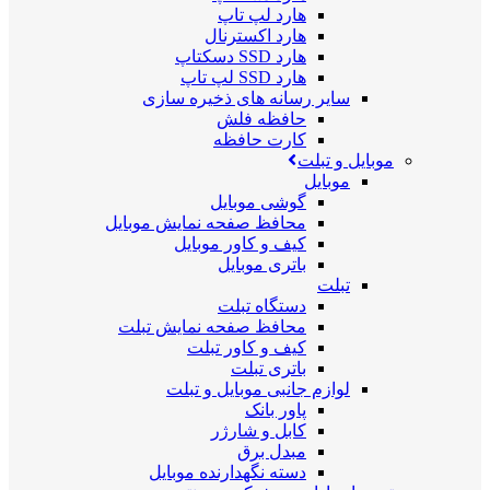
هارد لپ تاپ
هارد اکسترنال
هارد SSD دسکتاپ
هارد SSD لپ تاپ
سایر رسانه های ذخیره سازی
حافظه فلش
کارت حافظه
موبایل و تبلت
موبایل
گوشی موبایل
محافظ صفحه نمایش موبایل
کیف و کاور موبایل
باتری موبایل
تبلت
دستگاه تبلت
محافظ صفحه نمایش تبلت
کیف و کاور تبلت
باتری تبلت
لوازم جانبی موبایل و تبلت
پاور بانک
کابل و شارژر
مبدل برق
دسته نگهدارنده موبایل