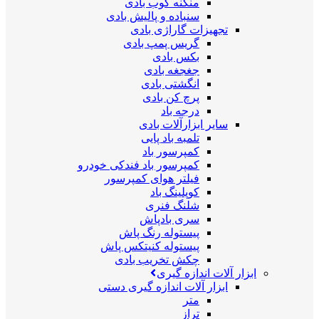
منگنه کوب بادی
سنباده و پالیش بادی
تجهیزات گاراژی بادی
گریس پمپ بادی
بکس بادی
جغجغه بادی
انگشتی بادی
پرچ کن بادی
درجه باد
سایر ابزارآلات بادی
تلمبه باد پایی
کمپرسور باد
کمپرسور باد فندکی خودرو
فیلتر هوای کمپرسور
کوپلینگ باد
شلنگ فنری
سری بادپاش
پیستوله رنگ پاش
پیستوله کنیتکس پاش
چکش تخریب بادی
ابزار آلات اندازه گیری
ابزار آلات اندازه گیری دستی
متر
تراز