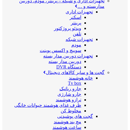
تجهیزات اداری و شبکه
–
پرینتر، مودم، دوربین
مداربسته و …
تجهیزات اداری
اسکنر
پرینتر
ویدئو پروژکتور
تلفن
تجهیزات شبکه
مودم
سوییچ و اکسس پوینت
تجهیزات دوربین مدار بسته
دوربین مدار بسته
دستگاه DVR
گجت ها و سایر کالاهای دیجیتال
خانه هوشمند
Tv box
جارو رباتیک
جارو شارژی
ترازو هوشمند
ظرف غذای هوشمند حیوانات خانگی
مخلوط کن
گجت های پوشیدنی
مچ بند هوشمند
ساعت هوشمند