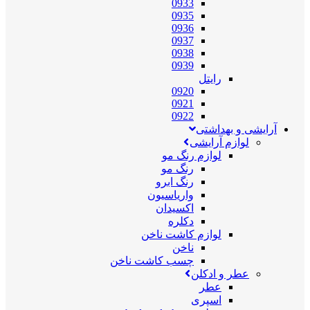
0933
0935
0936
0937
0938
0939
رایتل
0920
0921
0922
آرایشی و بهداشتی
لوازم آرایشی
لوازم رنگ مو
رنگ مو
رنگ ابرو
واریاسیون
اکسیدان
دکلره
لوازم کاشت ناخن
ناخن
چسب کاشت ناخن
عطر و ادکلن
عطر
اسپری