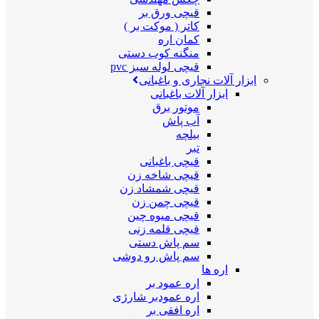
قیچی ورق بر
کاتر ( موکت بر )
کمان اره
منگنه کوب دستی
قیچی لوله سبز pvc
ابزار آلات نجاری و باغبانی
ابزار آلات باغبانی
موتور برق
آب پاش
بیلچه
تبر
قیچی باغبانی
قیچی شاخه زن
قیچی شمشاد زن
قیچی چمن زن
قیچی میوه چین
قیچی قلمه زنی
سم پاش دستی
سم پاش رو دوشی
اره ها
اره عمود بر
اره عمودبر شارژی
اره افقی بر