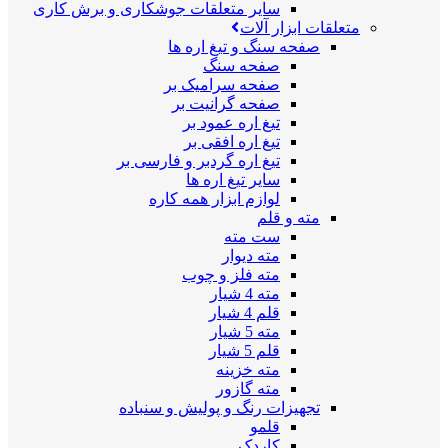
سایر متعلقات جوشکاری و برش کاری
متعلقات ابزار آلات
صفحه سنگ و تیغ اره ها
صفحه سنگ
صفحه سرامیک بر
صفحه گرانیت بر
تیغ اره عمود بر
تیغ اره افقی بر
تیغ اره گردبر و فارسی بر
سایر تیغ اره ها
لوازم ابزار همه کاره
مته و قلم
ست مته
مته دیوار
مته فلز و چوب
مته 4 شیار
قلم 4 شیار
مته 5 شیار
قلم 5 شیار
مته خزینه
مته گازور
تجهیزات رنگ و پولیش و سنباده
قلمو
کاردک