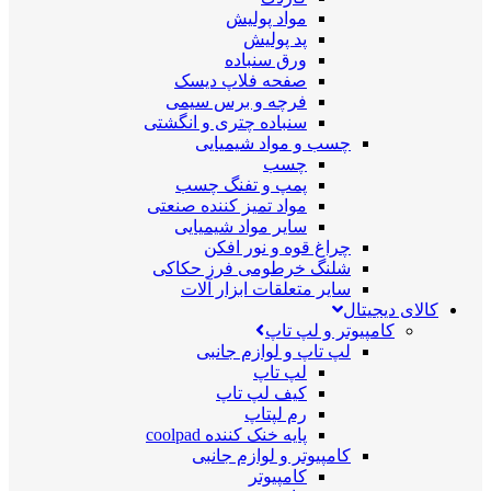
مواد پولیش
پد پولیش
ورق سنباده
صفحه فلاپ دیسک
فرچه و برس سیمی
سنباده چتری و انگشتی
چسب و مواد شیمیایی
چسب
پمپ و تفنگ چسب
مواد تمیز کننده صنعتی
سایر مواد شیمیایی
چراغ قوه و نور افکن
شلنگ خرطومی فرز حکاکی
سایر متعلقات ابزار آلات
کالای دیجیتال
کامپیوتر و لپ تاپ
لپ تاپ و لوازم جانبی
لپ تاپ
کیف لپ تاپ
رم لپتاپ
پایه خنک کننده coolpad
کامپیوتر و لوازم جانبی
کامپیوتر