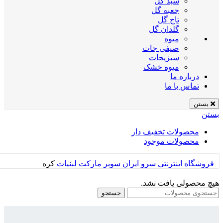
سبد گل
جعبه گل
تاج گل
گلدان گل
میوه
صیفی جات
سبزیجات
میوه خشک
درباره ما
تماس با ما
بستن
بستن
محصولات تخفیف دار
محصولات موجود
فروشگاه اینترنتی سرو ایران
سوپر مارکت
لبنیات
کره
هیچ محصولی یافت نشد.
جستجو