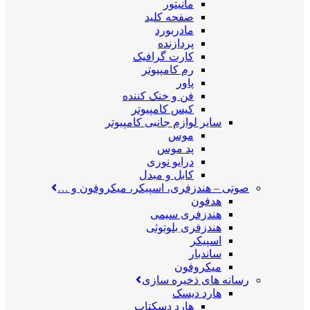
مانیتور
صفحه کلید
مادربورد
پردازنده
کارت گرافیک
رم کامپیوتر
پاور
فن و خنک کننده
کیس کامپیوتر
سایر لوازم جانبی کامپیوتر
موس
پد موس
درایو نوری
کابل و مبدل
صوتی
–
هندزفری، اسپیکر، میکروفون و …
هدفون
هندزفری سیمی
هندزفری بلوتوثی
اسپیکر
ساندبار
میکروفون
رسانه های ذخیره سازی
هارد دیسک
هارد دسکتاپ