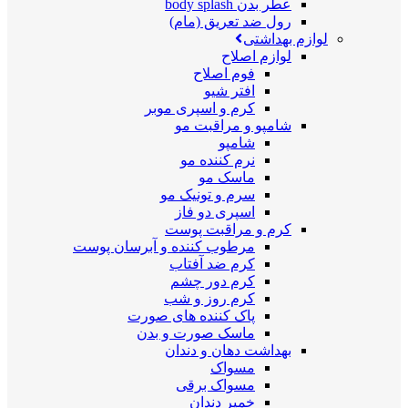
عطر بدن body splash
رول ضد تعریق (مام)
لوازم بهداشتی
لوازم اصلاح
فوم اصلاح
افتر شیو
کرم و اسپری موبر
شامپو و مراقبت مو
شامپو
نرم کننده مو
ماسک مو
سرم و تونیک مو
اسپری دو فاز
کرم و مراقبت پوست
مرطوب کننده و آبرسان پوست
کرم ضد آفتاب
کرم دور چشم
کرم روز و شب
پاک کننده های صورت
ماسک صورت و بدن
بهداشت دهان و دندان
مسواک
مسواک برقی
خمیر دندان