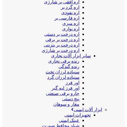
اره افقی بر شارژی
اره گرد بر
اره نفوذی
اره فارسی بر
اره میزی
اره نواری
اره درخت بر دستی
اره درخت بر برقی
اره درخت بر بنزینی
اره درخت بر شارژی
سایر ابزار آلات نجاری
رنده برقی نجاری
رنده گندگی
سنباده لرزان تخت
سنباده لرزان گرد
اور فرز
اور فرز لبه گیر
جارو برقی صنعتی
پیچ دستی
مغار و سوهان
ابزار آلات ایمنی
تجهیزات ایمنی
عینک ایمنی
شیلد محافظ صورت