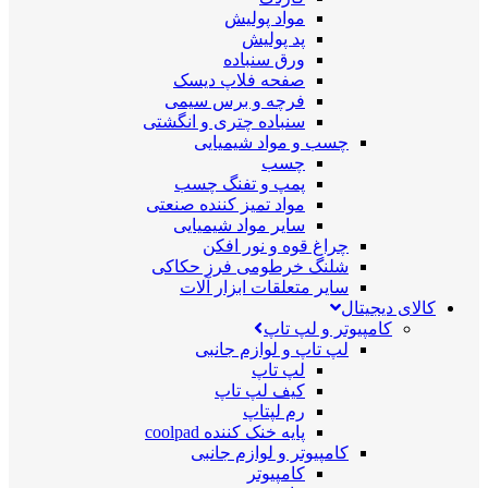
مواد پولیش
پد پولیش
ورق سنباده
صفحه فلاپ دیسک
فرچه و برس سیمی
سنباده چتری و انگشتی
چسب و مواد شیمیایی
چسب
پمپ و تفنگ چسب
مواد تمیز کننده صنعتی
سایر مواد شیمیایی
چراغ قوه و نور افکن
شلنگ خرطومی فرز حکاکی
سایر متعلقات ابزار آلات
کالای دیجیتال
کامپیوتر و لپ تاپ
لپ تاپ و لوازم جانبی
لپ تاپ
کیف لپ تاپ
رم لپتاپ
پایه خنک کننده coolpad
کامپیوتر و لوازم جانبی
کامپیوتر