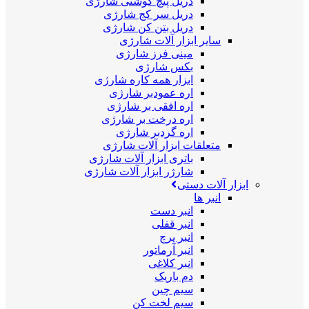
دریل پیچ گوشتی شارژی
دریل سر کج شارژی
دریل بتن کن شارژی
سایر ابزار آلات شارژی
مینی فرز شارژی
بکس شارژی
ابزار همه کاره شارژی
اره عمودبر شارژی
اره افقی بر شارژی
اره درخت بر شارژی
اره گردبر شارژی
متعلقات ابزار آلات شارژی
باتری ابزار آلات شارژی
شارژر ابزار آلات شارژی
ابزار آلات دستی
انبر ها
انبر دست
انبر قفلی
انبر پرچ
انبر آرماتور
انبر کلاغی
دم باریک
سیم چین
سیم لخت کن