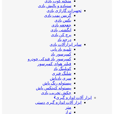
منگنه کوب بادی
سنباده و پالیش بادی
تجهیزات گاراژی بادی
گریس پمپ بادی
بکس بادی
جغجغه بادی
انگشتی بادی
پرچ کن بادی
درجه باد
سایر ابزارآلات بادی
تلمبه باد پایی
کمپرسور باد
کمپرسور باد فندکی خودرو
فیلتر هوای کمپرسور
کوپلینگ باد
شلنگ فنری
سری بادپاش
پیستوله رنگ پاش
پیستوله کنیتکس پاش
چکش تخریب بادی
ابزار آلات اندازه گیری
ابزار آلات اندازه گیری دستی
متر
تراز