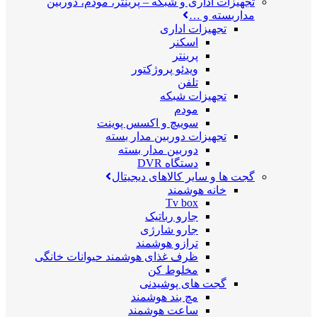
تجهیزات اداری و شبکه
–
پرینتر، مودم، دوربین
مداربسته و …
تجهیزات اداری
اسکنر
پرینتر
ویدئو پروژکتور
تلفن
تجهیزات شبکه
مودم
سوییچ و اکسس پوینت
تجهیزات دوربین مدار بسته
دوربین مدار بسته
دستگاه DVR
گجت ها و سایر کالاهای دیجیتال
خانه هوشمند
Tv box
جارو رباتیک
جارو شارژی
ترازو هوشمند
ظرف غذای هوشمند حیوانات خانگی
مخلوط کن
گجت های پوشیدنی
مچ بند هوشمند
ساعت هوشمند