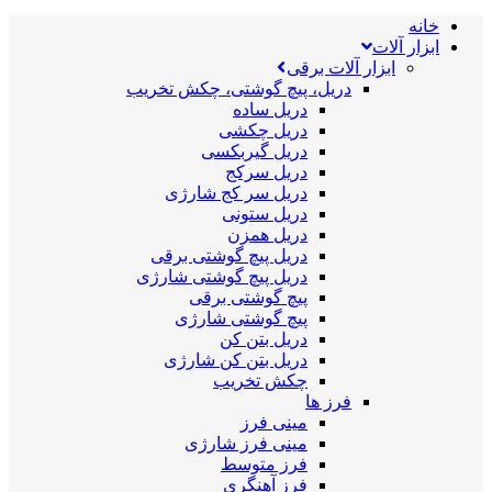
خانه
ابزار آلات
ابزار آلات برقی
دریل، پیچ گوشتی، چکش تخریب
دریل ساده
دریل چکشی
دریل گیربکسی
دریل سرکج
دریل سر کج شارژی
دریل ستونی
دریل همزن
دریل پیچ گوشتی برقی
دریل پیچ گوشتی شارژی
پیچ گوشتی برقی
پیچ گوشتی شارژی
دریل بتن کن
دریل بتن کن شارژی
چکش تخریب
فرز ها
مینی فرز
مینی فرز شارژی
فرز متوسط
فرز آهنگری