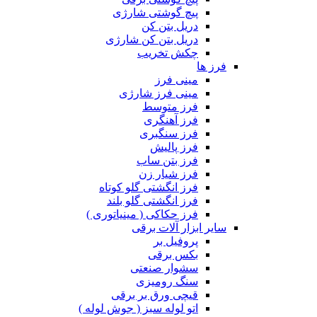
پیچ گوشتی شارژی
دریل بتن کن
دریل بتن کن شارژی
چکش تخریب
فرز ها
مینی فرز
مینی فرز شارژی
فرز متوسط
فرز آهنگری
فرز سنگبری
فرز پالیش
فرز بتن ساب
فرز شیار زن
فرز انگشتی گلو کوتاه
فرز انگشتی گلو بلند
فرز حکاکی ( مینیاتوری )
سایر ابزار آلات برقی
پروفیل بر
بکس برقی
سشوار صنعتی
سنگ رومیزی
قیچی ورق بر برقی
اتو لوله سبز ( جوش لوله )