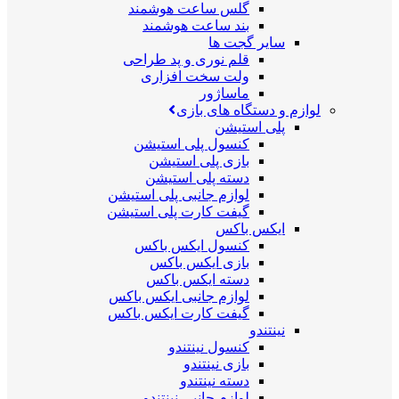
گلس ساعت هوشمند
بند ساعت هوشمند
سایر گجت ها
قلم نوری و پد طراحی
ولت سخت افزاری
ماساژور
لوازم و دستگاه های بازی
پلی استیشن
کنسول پلی استیشن
بازی پلی استیشن
دسته پلی استیشن
لوازم جانبی پلی استیشن
گیفت کارت پلی استیشن
ایکس باکس
کنسول ایکس باکس
بازی ایکس باکس
دسته ایکس باکس
لوازم جانبی ایکس باکس
گیفت کارت ایکس باکس
نینتندو
کنسول نینتندو
بازی نینتندو
دسته نینتندو
لوازم جانبی نینتندو