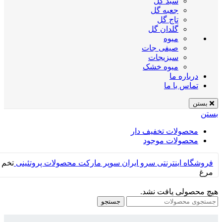
سبد گل
جعبه گل
تاج گل
گلدان گل
میوه
صیفی جات
سبزیجات
میوه خشک
درباره ما
تماس با ما
بستن
بستن
محصولات تخفیف دار
محصولات موجود
فروشگاه اینترنتی سرو ایران
سوپر مارکت
محصولات پروتئینی
تخم
مرغ
هیچ محصولی یافت نشد.
جستجو