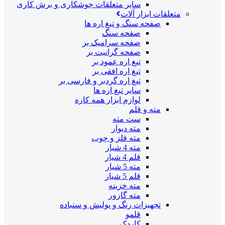
سایر متعلقات جوشکاری و برش کاری
متعلقات ابزار آلات
صفحه سنگ و تیغ اره ها
صفحه سنگ
صفحه سرامیک بر
صفحه گرانیت بر
تیغ اره عمود بر
تیغ اره افقی بر
تیغ اره گردبر و فارسی بر
سایر تیغ اره ها
لوازم ابزار همه کاره
مته و قلم
ست مته
مته دیوار
مته فلز و چوب
مته 4 شیار
قلم 4 شیار
مته 5 شیار
قلم 5 شیار
مته خزینه
مته گازور
تجهیزات رنگ و پولیش و سنباده
قلمو
کاردک