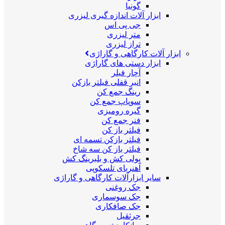
گونیا
ابزار آلات اندازه گیری لیزری
جی پی اس
متر لیزری
تراز لیزری
ابزار آلات کارگاهی و گاراژی
ابزار دستی های گاراژی
آچار فیلر
انبر قفلی فیلتر بازکن
رینگ جمع کن
سوپاپ جمع کن
گیره رومیزی
فنر جمع کن
فیلتر باز کن
فیلتر بازکن تسمه ای
فیلتر باز کن سه شاخ
پولی کش و بلبرینگ کش
آهنربای تلسکوپی
سایر ابزارآلات کارگاهی و گاراژی
جک روغنی
جک سوسماری
جک صافکاری
جرثقیل