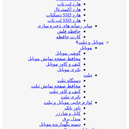
هارد لپ تاپ
هارد اکسترنال
هارد SSD دسکتاپ
هارد SSD لپ تاپ
سایر رسانه های ذخیره سازی
حافظه فلش
کارت حافظه
موبایل و تبلت
موبایل
گوشی موبایل
محافظ صفحه نمایش موبایل
کیف و کاور موبایل
باتری موبایل
تبلت
دستگاه تبلت
محافظ صفحه نمایش تبلت
کیف و کاور تبلت
باتری تبلت
لوازم جانبی موبایل و تبلت
پاور بانک
کابل و شارژر
مبدل برق
دسته نگهدارنده موبایل