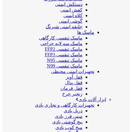
دستکش ایمنی
کفش ایمنی
کلاه ایمنی
گوشی ایمنی
جلیقه ایمنی شبرنگ
ماسک ها
ماسک تنفسی کارگاهی
ماسک سه لایه جراحی
ماسک تنفسی FFP2
ماسک تنفسی FFP3
ماسک تنفسی N95
ماسک تنفسی N99
تجهیزات ایمنی محیطی
قفل آویز
قفل پدال
قفل فرمان
زنجیر چرخ
ابزار آلات بادی
تجهیزات کارگاهی و نجاری بادی
دریل بادی
مینی فرز بادی
پیچ گوشتی بادی
میخ کوب بادی