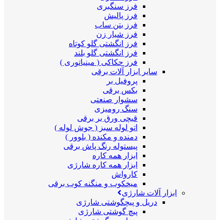
فرز سنگبری
فرز پالیش
فرز بتن ساب
فرز شیار زن
فرز انگشتی گلو کوتاه
فرز انگشتی گلو بلند
فرز حکاکی ( مینیاتوری )
سایر ابزار آلات برقی
پروفیل بر
بکس برقی
سشوار صنعتی
سنگ رومیزی
قیچی ورق بر برقی
اتو لوله سبز ( جوش لوله )
دمنده و مکنده ( بلوور )
پیستوله رنگ پاش برقی
ابزار همه کاره
ابزار همه کاره شارژی
کارواش
میخکوب و منگنه کوب برقی
ابزار آلات شارژی
دریل و پیچگوشتی شارژی
پیچ گوشتی شارژی