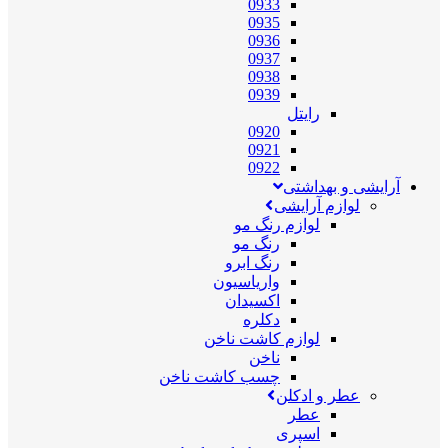
0933
0935
0936
0937
0938
0939
رایتل
0920
0921
0922
آرایشی و بهداشتی
لوازم آرایشی
لوازم رنگ مو
رنگ مو
رنگ ابرو
واریاسیون
اکسیدان
دکلره
لوازم کاشت ناخن
ناخن
چسب کاشت ناخن
عطر و ادکلن
عطر
اسپری