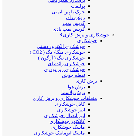
برانکارد تعمیرگاهی
پولیفت
خرک با پین ایمنی
روغن دان
گریس پمپ
گریس پمپ بادی
جوشکاری و برش کاری
جوشکاری
جوشکاری الکترود دستی
جوشکاری میگ/ مگ ( CO2 )
جوشکاری تیگ ( آرگون )
جوشکاری زائده ای
جوشکاری زیر پودری
نقطه جوش
برش کاری
برش هوا
برش پلاسما
متعلقات جوشکاری و برش کاری
کابل جوشکاری
انبر جوشکاری
انبر اتصال جوشکاری
کانکتور جوشکاری
ماسک جوشکاری
ماسک اتوماتیک جوشکاری