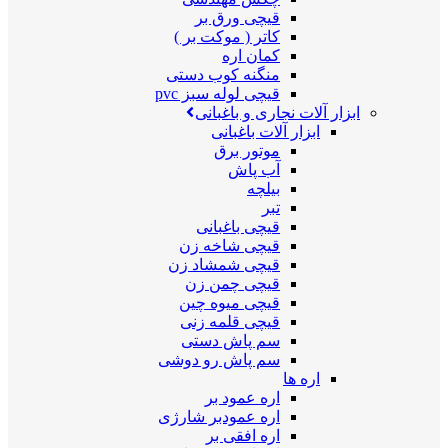
قیچی ورق بر
کاتر ( موکت بر )
کمان اره
منگنه کوب دستی
قیچی لوله سبز pvc
ابزار آلات نجاری و باغبانی
ابزار آلات باغبانی
موتور برق
آب پاش
بیلچه
تبر
قیچی باغبانی
قیچی شاخه زن
قیچی شمشاد زن
قیچی چمن زن
قیچی میوه چین
قیچی قلمه زنی
سم پاش دستی
سم پاش رو دوشی
اره ها
اره عمود بر
اره عمودبر شارژی
اره افقی بر