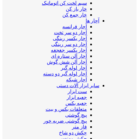
سیم لخت کن اتوماتیک
خار باز کن
خار جمع کن
آچار ها
آچار فرانسه
آچار دو سر تخت
آچار یکسر رینگی
آچار دو سر رینگی
آچار یکسر جغجغه
آچار آلن ستاره ای
آچار آلن شش گوش
آچار لوله گیر
آچار لوله گیر دو دسته
آچار شبکه
سایر ابزار آلات دستی
ست ابزار
جعبه ابزار
جعبه بکس
متعلقات بکس و بیت
پیچ گوشتی
پیچ گوشتی ضربه خور
فاز متر
چکش دو شاخ
چکش مهندسی