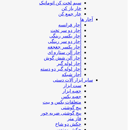
سیم لخت کن اتوماتیک
خار باز کن
خار جمع کن
آچار ها
آچار فرانسه
آچار دو سر تخت
آچار یکسر رینگی
آچار دو سر رینگی
آچار یکسر جغجغه
آچار آلن ستاره ای
آچار آلن شش گوش
آچار لوله گیر
آچار لوله گیر دو دسته
آچار شبکه
سایر ابزار آلات دستی
ست ابزار
جعبه ابزار
جعبه بکس
متعلقات بکس و بیت
پیچ گوشتی
پیچ گوشتی ضربه خور
فاز متر
چکش دو شاخ
چکش مهندسی