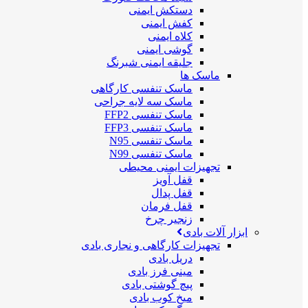
دستکش ایمنی
کفش ایمنی
کلاه ایمنی
گوشی ایمنی
جلیقه ایمنی شبرنگ
ماسک ها
ماسک تنفسی کارگاهی
ماسک سه لایه جراحی
ماسک تنفسی FFP2
ماسک تنفسی FFP3
ماسک تنفسی N95
ماسک تنفسی N99
تجهیزات ایمنی محیطی
قفل آویز
قفل پدال
قفل فرمان
زنجیر چرخ
ابزار آلات بادی
تجهیزات کارگاهی و نجاری بادی
دریل بادی
مینی فرز بادی
پیچ گوشتی بادی
میخ کوب بادی