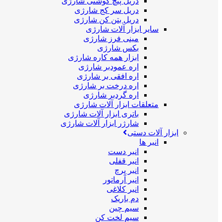
دریل پیچ گوشتی شارژی
دریل سر کج شارژی
دریل بتن کن شارژی
سایر ابزار آلات شارژی
مینی فرز شارژی
بکس شارژی
ابزار همه کاره شارژی
اره عمودبر شارژی
اره افقی بر شارژی
اره درخت بر شارژی
اره گردبر شارژی
متعلقات ابزار آلات شارژی
باتری ابزار آلات شارژی
شارژر ابزار آلات شارژی
ابزار آلات دستی
انبر ها
انبر دست
انبر قفلی
انبر پرچ
انبر آرماتور
انبر کلاغی
دم باریک
سیم چین
سیم لخت کن