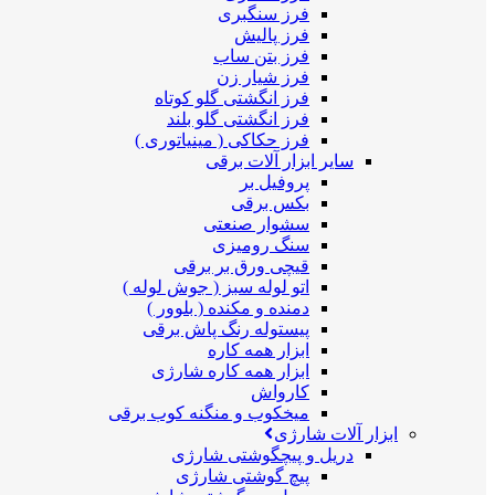
فرز سنگبری
فرز پالیش
فرز بتن ساب
فرز شیار زن
فرز انگشتی گلو کوتاه
فرز انگشتی گلو بلند
فرز حکاکی ( مینیاتوری )
سایر ابزار آلات برقی
پروفیل بر
بکس برقی
سشوار صنعتی
سنگ رومیزی
قیچی ورق بر برقی
اتو لوله سبز ( جوش لوله )
دمنده و مکنده ( بلوور )
پیستوله رنگ پاش برقی
ابزار همه کاره
ابزار همه کاره شارژی
کارواش
میخکوب و منگنه کوب برقی
ابزار آلات شارژی
دریل و پیچگوشتی شارژی
پیچ گوشتی شارژی