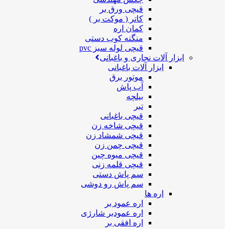
قیچی ورق بر
کاتر ( موکت بر )
کمان اره
منگنه کوب دستی
قیچی لوله سبز pvc
ابزار آلات نجاری و باغبانی
ابزار آلات باغبانی
موتور برق
آب پاش
بیلچه
تبر
قیچی باغبانی
قیچی شاخه زن
قیچی شمشاد زن
قیچی چمن زن
قیچی میوه چین
قیچی قلمه زنی
سم پاش دستی
سم پاش رو دوشی
اره ها
اره عمود بر
اره عمودبر شارژی
اره افقی بر