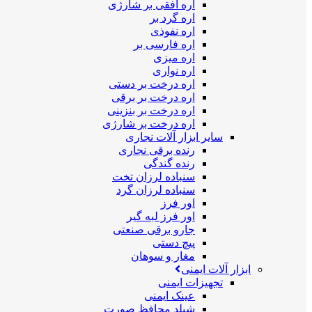
اره افقی بر شارژی
اره گرد بر
اره نفوذی
اره فارسی بر
اره میزی
اره نواری
اره درخت بر دستی
اره درخت بر برقی
اره درخت بر بنزینی
اره درخت بر شارژی
سایر ابزار آلات نجاری
رنده برقی نجاری
رنده گندگی
سنباده لرزان تخت
سنباده لرزان گرد
اور فرز
اور فرز لبه گیر
جارو برقی صنعتی
پیچ دستی
مغار و سوهان
ابزار آلات ایمنی
تجهیزات ایمنی
عینک ایمنی
شیلد محافظ صورت