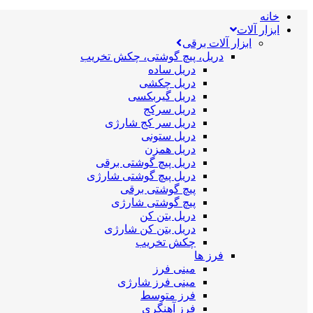
خانه
ابزار آلات
ابزار آلات برقی
دریل، پیچ گوشتی، چکش تخریب
دریل ساده
دریل چکشی
دریل گیربکسی
دریل سرکج
دریل سر کج شارژی
دریل ستونی
دریل همزن
دریل پیچ گوشتی برقی
دریل پیچ گوشتی شارژی
پیچ گوشتی برقی
پیچ گوشتی شارژی
دریل بتن کن
دریل بتن کن شارژی
چکش تخریب
فرز ها
مینی فرز
مینی فرز شارژی
فرز متوسط
فرز آهنگری