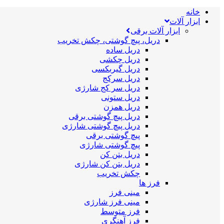
خانه
ابزار آلات
ابزار آلات برقی
دریل، پیچ گوشتی، چکش تخریب
دریل ساده
دریل چکشی
دریل گیربکسی
دریل سرکج
دریل سر کج شارژی
دریل ستونی
دریل همزن
دریل پیچ گوشتی برقی
دریل پیچ گوشتی شارژی
پیچ گوشتی برقی
پیچ گوشتی شارژی
دریل بتن کن
دریل بتن کن شارژی
چکش تخریب
فرز ها
مینی فرز
مینی فرز شارژی
فرز متوسط
فرز آهنگری