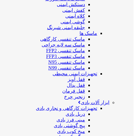
دستکش ایمنی
کفش ایمنی
کلاه ایمنی
گوشی ایمنی
جلیقه ایمنی شبرنگ
ماسک ها
ماسک تنفسی کارگاهی
ماسک سه لایه جراحی
ماسک تنفسی FFP2
ماسک تنفسی FFP3
ماسک تنفسی N95
ماسک تنفسی N99
تجهیزات ایمنی محیطی
قفل آویز
قفل پدال
قفل فرمان
زنجیر چرخ
ابزار آلات بادی
تجهیزات کارگاهی و نجاری بادی
دریل بادی
مینی فرز بادی
پیچ گوشتی بادی
میخ کوب بادی