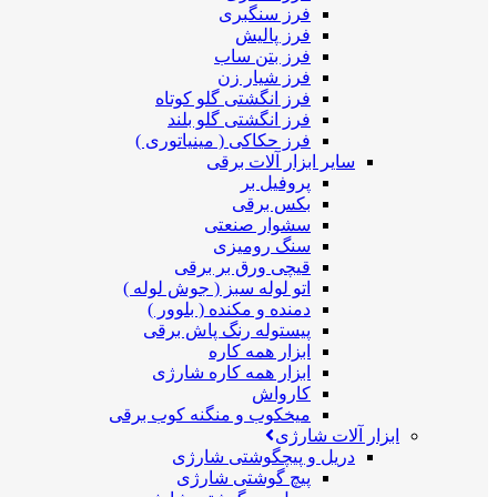
فرز سنگبری
فرز پالیش
فرز بتن ساب
فرز شیار زن
فرز انگشتی گلو کوتاه
فرز انگشتی گلو بلند
فرز حکاکی ( مینیاتوری )
سایر ابزار آلات برقی
پروفیل بر
بکس برقی
سشوار صنعتی
سنگ رومیزی
قیچی ورق بر برقی
اتو لوله سبز ( جوش لوله )
دمنده و مکنده ( بلوور )
پیستوله رنگ پاش برقی
ابزار همه کاره
ابزار همه کاره شارژی
کارواش
میخکوب و منگنه کوب برقی
ابزار آلات شارژی
دریل و پیچگوشتی شارژی
پیچ گوشتی شارژی