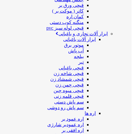
قیچی ورق بر
کاتر ( موکت بر )
کمان اره
منگنه کوب دستی
قیچی لوله سبز pvc
ابزار آلات نجاری و باغبانی
ابزار آلات باغبانی
موتور برق
آب پاش
بیلچه
تبر
قیچی باغبانی
قیچی شاخه زن
قیچی شمشاد زن
قیچی چمن زن
قیچی میوه چین
قیچی قلمه زنی
سم پاش دستی
سم پاش رو دوشی
اره ها
اره عمود بر
اره عمودبر شارژی
اره افقی بر