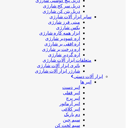
دریل پیچ گوشتی شارژی
دریل سر کج شارژی
دریل بتن کن شارژی
سایر ابزار آلات شارژی
مینی فرز شارژی
بکس شارژی
ابزار همه کاره شارژی
اره عمودبر شارژی
اره افقی بر شارژی
اره درخت بر شارژی
اره گردبر شارژی
متعلقات ابزار آلات شارژی
باتری ابزار آلات شارژی
شارژر ابزار آلات شارژی
ابزار آلات دستی
انبر ها
انبر دست
انبر قفلی
انبر پرچ
انبر آرماتور
انبر کلاغی
دم باریک
سیم چین
سیم لخت کن