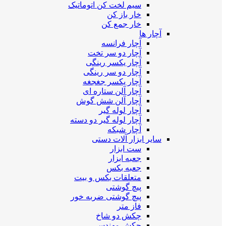
سیم لخت کن اتوماتیک
خار باز کن
خار جمع کن
آچار ها
آچار فرانسه
آچار دو سر تخت
آچار یکسر رینگی
آچار دو سر رینگی
آچار یکسر جغجغه
آچار آلن ستاره ای
آچار آلن شش گوش
آچار لوله گیر
آچار لوله گیر دو دسته
آچار شبکه
سایر ابزار آلات دستی
ست ابزار
جعبه ابزار
جعبه بکس
متعلقات بکس و بیت
پیچ گوشتی
پیچ گوشتی ضربه خور
فاز متر
چکش دو شاخ
چکش مهندسی