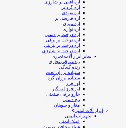
اره افقی بر شارژی
اره گرد بر
اره نفوذی
اره فارسی بر
اره میزی
اره نواری
اره درخت بر دستی
اره درخت بر برقی
اره درخت بر بنزینی
اره درخت بر شارژی
سایر ابزار آلات نجاری
رنده برقی نجاری
رنده گندگی
سنباده لرزان تخت
سنباده لرزان گرد
اور فرز
اور فرز لبه گیر
جارو برقی صنعتی
پیچ دستی
مغار و سوهان
ابزار آلات ایمنی
تجهیزات ایمنی
عینک ایمنی
شیلد محافظ صورت