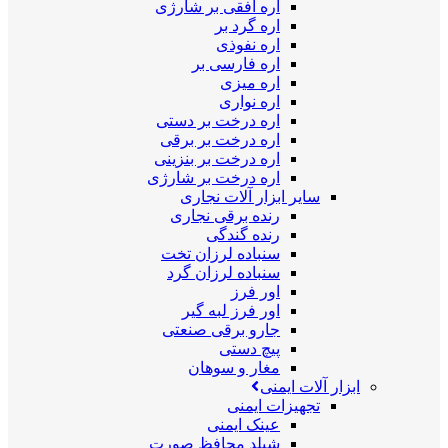
اره افقی بر شارژی
اره گرد بر
اره نفوذی
اره فارسی بر
اره میزی
اره نواری
اره درخت بر دستی
اره درخت بر برقی
اره درخت بر بنزینی
اره درخت بر شارژی
سایر ابزار آلات نجاری
رنده برقی نجاری
رنده گندگی
سنباده لرزان تخت
سنباده لرزان گرد
اور فرز
اور فرز لبه گیر
جارو برقی صنعتی
پیچ دستی
مغار و سوهان
ابزار آلات ایمنی
تجهیزات ایمنی
عینک ایمنی
شیلد محافظ صورت