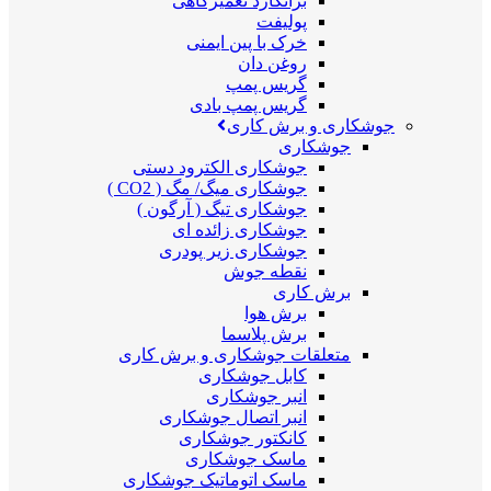
برانکارد تعمیرگاهی
پولیفت
خرک با پین ایمنی
روغن دان
گریس پمپ
گریس پمپ بادی
جوشکاری و برش کاری
جوشکاری
جوشکاری الکترود دستی
جوشکاری میگ/ مگ ( CO2 )
جوشکاری تیگ ( آرگون )
جوشکاری زائده ای
جوشکاری زیر پودری
نقطه جوش
برش کاری
برش هوا
برش پلاسما
متعلقات جوشکاری و برش کاری
کابل جوشکاری
انبر جوشکاری
انبر اتصال جوشکاری
کانکتور جوشکاری
ماسک جوشکاری
ماسک اتوماتیک جوشکاری