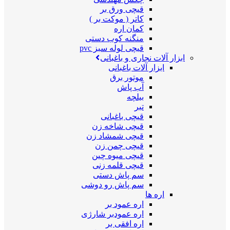
قیچی ورق بر
کاتر ( موکت بر )
کمان اره
منگنه کوب دستی
قیچی لوله سبز pvc
ابزار آلات نجاری و باغبانی
ابزار آلات باغبانی
موتور برق
آب پاش
بیلچه
تبر
قیچی باغبانی
قیچی شاخه زن
قیچی شمشاد زن
قیچی چمن زن
قیچی میوه چین
قیچی قلمه زنی
سم پاش دستی
سم پاش رو دوشی
اره ها
اره عمود بر
اره عمودبر شارژی
اره افقی بر