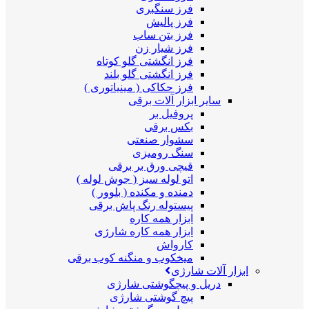
فرز سنگبری
فرز پالیش
فرز بتن ساب
فرز شیار زن
فرز انگشتی گلو کوتاه
فرز انگشتی گلو بلند
فرز حکاکی ( مینیاتوری )
سایر ابزار آلات برقی
پروفیل بر
بکس برقی
سشوار صنعتی
سنگ رومیزی
قیچی ورق بر برقی
اتو لوله سبز ( جوش لوله )
دمنده و مکنده ( بلوور )
پیستوله رنگ پاش برقی
ابزار همه کاره
ابزار همه کاره شارژی
کارواش
میخکوب و منگنه کوب برقی
ابزار آلات شارژی
دریل و پیچگوشتی شارژی
پیچ گوشتی شارژی