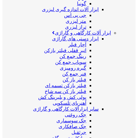
گونیا
ابزار آلات اندازه گیری لیزری
جی پی اس
متر لیزری
تراز لیزری
ابزار آلات کارگاهی و گاراژی
ابزار دستی های گاراژی
آچار فیلر
انبر قفلی فیلتر بازکن
رینگ جمع کن
سوپاپ جمع کن
گیره رومیزی
فنر جمع کن
فیلتر باز کن
فیلتر بازکن تسمه ای
فیلتر باز کن سه شاخ
پولی کش و بلبرینگ کش
آهنربای تلسکوپی
سایر ابزارآلات کارگاهی و گاراژی
جک روغنی
جک سوسماری
جک صافکاری
جرثقیل