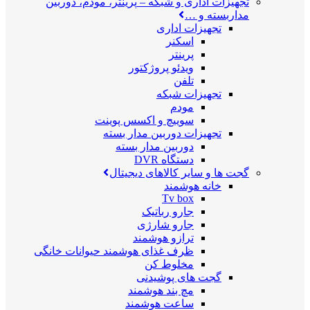
تجهیزات اداری و شبکه
–
پرینتر، مودم، دوربین
مداربسته و …
تجهیزات اداری
اسکنر
پرینتر
ویدئو پروژکتور
تلفن
تجهیزات شبکه
مودم
سوییچ و اکسس پوینت
تجهیزات دوربین مدار بسته
دوربین مدار بسته
دستگاه DVR
گجت ها و سایر کالاهای دیجیتال
خانه هوشمند
Tv box
جارو رباتیک
جارو شارژی
ترازو هوشمند
ظرف غذای هوشمند حیوانات خانگی
مخلوط کن
گجت های پوشیدنی
مچ بند هوشمند
ساعت هوشمند