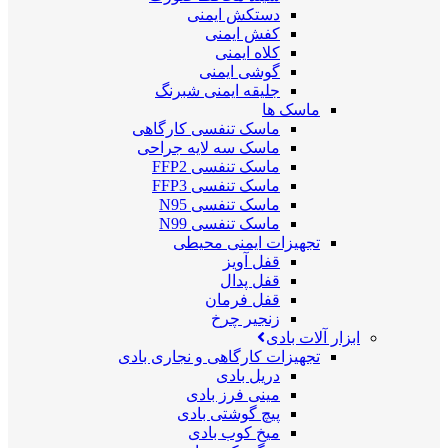
دستکش ایمنی
کفش ایمنی
کلاه ایمنی
گوشی ایمنی
جلیقه ایمنی شبرنگ
ماسک ها
ماسک تنفسی کارگاهی
ماسک سه لایه جراحی
ماسک تنفسی FFP2
ماسک تنفسی FFP3
ماسک تنفسی N95
ماسک تنفسی N99
تجهیزات ایمنی محیطی
قفل آویز
قفل پدال
قفل فرمان
زنجیر چرخ
ابزار آلات بادی
تجهیزات کارگاهی و نجاری بادی
دریل بادی
مینی فرز بادی
پیچ گوشتی بادی
میخ کوب بادی