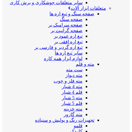
سایر متعلقات جوشکاری و برش کاری
متعلقات ابزار آلات
صفحه سنگ و تیغ اره ها
صفحه سنگ
صفحه سرامیک بر
صفحه گرانیت بر
تیغ اره عمود بر
تیغ اره افقی بر
تیغ اره گردبر و فارسی بر
سایر تیغ اره ها
لوازم ابزار همه کاره
مته و قلم
ست مته
مته دیوار
مته فلز و چوب
مته 4 شیار
قلم 4 شیار
مته 5 شیار
قلم 5 شیار
مته خزینه
مته گازور
تجهیزات رنگ و پولیش و سنباده
قلمو
کاردک