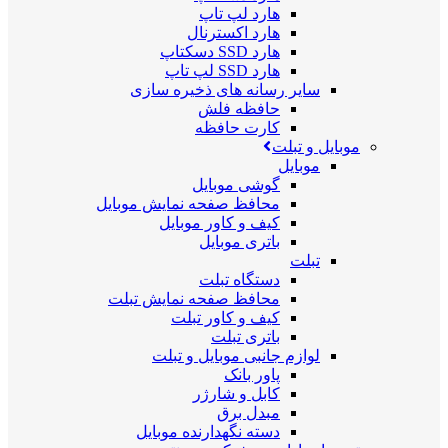
هارد لپ تاپ
هارد اکسترنال
هارد SSD دسکتاپ
هارد SSD لپ تاپ
سایر رسانه های ذخیره سازی
حافظه فلش
کارت حافظه
موبایل و تبلت
موبایل
گوشی موبایل
محافظ صفحه نمایش موبایل
کیف و کاور موبایل
باتری موبایل
تبلت
دستگاه تبلت
محافظ صفحه نمایش تبلت
کیف و کاور تبلت
باتری تبلت
لوازم جانبی موبایل و تبلت
پاور بانک
کابل و شارژر
مبدل برق
دسته نگهدارنده موبایل