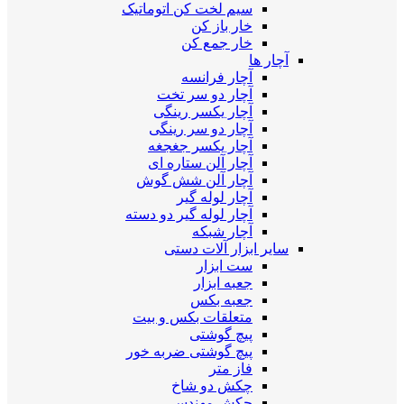
سیم لخت کن اتوماتیک
خار باز کن
خار جمع کن
آچار ها
آچار فرانسه
آچار دو سر تخت
آچار یکسر رینگی
آچار دو سر رینگی
آچار یکسر جغجغه
آچار آلن ستاره ای
آچار آلن شش گوش
آچار لوله گیر
آچار لوله گیر دو دسته
آچار شبکه
سایر ابزار آلات دستی
ست ابزار
جعبه ابزار
جعبه بکس
متعلقات بکس و بیت
پیچ گوشتی
پیچ گوشتی ضربه خور
فاز متر
چکش دو شاخ
چکش مهندسی