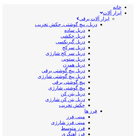
خانه
ابزار آلات
ابزار آلات برقی
دریل، پیچ گوشتی، چکش تخریب
دریل ساده
دریل چکشی
دریل گیربکسی
دریل سرکج
دریل سر کج شارژی
دریل ستونی
دریل همزن
دریل پیچ گوشتی برقی
دریل پیچ گوشتی شارژی
پیچ گوشتی برقی
پیچ گوشتی شارژی
دریل بتن کن
دریل بتن کن شارژی
چکش تخریب
فرز ها
مینی فرز
مینی فرز شارژی
فرز متوسط
فرز آهنگری