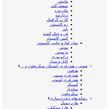
مانیتور
صفحه کلید
مادربورد
پردازنده
کارت گرافیک
رم کامپیوتر
پاور
فن و خنک کننده
کیس کامپیوتر
سایر لوازم جانبی کامپیوتر
موس
پد موس
درایو نوری
کابل و مبدل
صوتی
–
هندزفری، اسپیکر، میکروفون و …
هدفون
هندزفری سیمی
هندزفری بلوتوثی
اسپیکر
ساندبار
میکروفون
رسانه های ذخیره سازی
هارد دیسک
هارد دسکتاپ