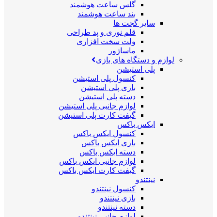
گلس ساعت هوشمند
بند ساعت هوشمند
سایر گجت ها
قلم نوری و پد طراحی
ولت سخت افزاری
ماساژور
لوازم و دستگاه های بازی
پلی استیشن
کنسول پلی استیشن
بازی پلی استیشن
دسته پلی استیشن
لوازم جانبی پلی استیشن
گیفت کارت پلی استیشن
ایکس باکس
کنسول ایکس باکس
بازی ایکس باکس
دسته ایکس باکس
لوازم جانبی ایکس باکس
گیفت کارت ایکس باکس
نینتندو
کنسول نینتندو
بازی نینتندو
دسته نینتندو
لوازم جانبی نینتندو