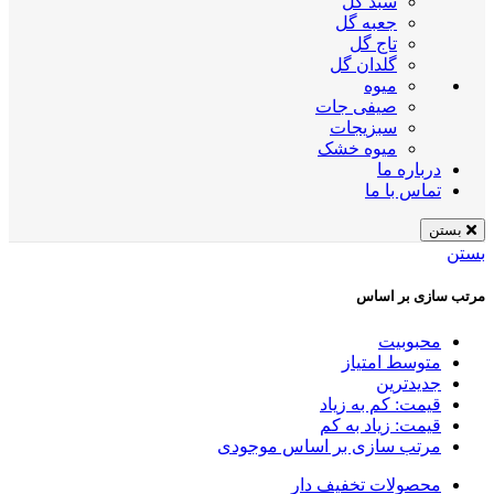
سبد گل
جعبه گل
تاج گل
گلدان گل
میوه
صیفی جات
سبزیجات
میوه خشک
درباره ما
تماس با ما
بستن
بستن
مرتب سازی بر اساس
محبوبیت
متوسط امتیاز
جدیدترین
قیمت: کم به زیاد
قیمت: زیاد به کم
مرتب سازی بر اساس موجودی
محصولات تخفیف دار