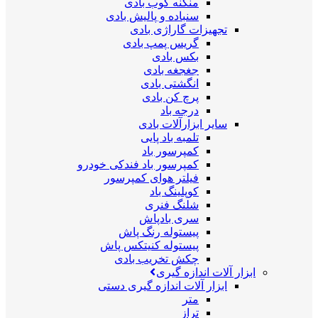
منگنه کوب بادی
سنباده و پالیش بادی
تجهیزات گاراژی بادی
گریس پمپ بادی
بکس بادی
جغجغه بادی
انگشتی بادی
پرچ کن بادی
درجه باد
سایر ابزارآلات بادی
تلمبه باد پایی
کمپرسور باد
کمپرسور باد فندکی خودرو
فیلتر هوای کمپرسور
کوپلینگ باد
شلنگ فنری
سری بادپاش
پیستوله رنگ پاش
پیستوله کنیتکس پاش
چکش تخریب بادی
ابزار آلات اندازه گیری
ابزار آلات اندازه گیری دستی
متر
تراز