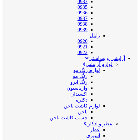
0933
0935
0936
0937
0938
0939
رایتل
0920
0921
0922
آرایشی و بهداشتی
لوازم آرایشی
لوازم رنگ مو
رنگ مو
رنگ ابرو
واریاسیون
اکسیدان
دکلره
لوازم کاشت ناخن
ناخن
چسب کاشت ناخن
عطر و ادکلن
عطر
اسپری