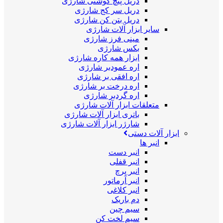
دریل پیچ گوشتی شارژی
دریل سر کج شارژی
دریل بتن کن شارژی
سایر ابزار آلات شارژی
مینی فرز شارژی
بکس شارژی
ابزار همه کاره شارژی
اره عمودبر شارژی
اره افقی بر شارژی
اره درخت بر شارژی
اره گردبر شارژی
متعلقات ابزار آلات شارژی
باتری ابزار آلات شارژی
شارژر ابزار آلات شارژی
ابزار آلات دستی
انبر ها
انبر دست
انبر قفلی
انبر پرچ
انبر آرماتور
انبر کلاغی
دم باریک
سیم چین
سیم لخت کن