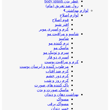
عطر بدن body splash
رول ضد تعریق (مام)
لوازم بهداشتی
لوازم اصلاح
فوم اصلاح
افتر شیو
کرم و اسپری موبر
شامپو و مراقبت مو
شامپو
نرم کننده مو
ماسک مو
سرم و تونیک مو
اسپری دو فاز
کرم و مراقبت پوست
مرطوب کننده و آبرسان پوست
کرم ضد آفتاب
کرم دور چشم
کرم روز و شب
پاک کننده های صورت
ماسک صورت و بدن
بهداشت دهان و دندان
مسواک
مسواک برقی
خمیر دندان