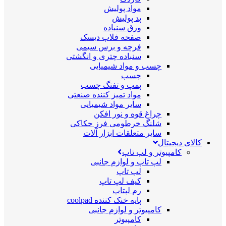
مواد پولیش
پد پولیش
ورق سنباده
صفحه فلاپ دیسک
فرچه و برس سیمی
سنباده چتری و انگشتی
چسب و مواد شیمیایی
چسب
پمپ و تفنگ چسب
مواد تمیز کننده صنعتی
سایر مواد شیمیایی
چراغ قوه و نور افکن
شلنگ خرطومی فرز حکاکی
سایر متعلقات ابزار آلات
کالای دیجیتال
کامپیوتر و لپ تاپ
لپ تاپ و لوازم جانبی
لپ تاپ
کیف لپ تاپ
رم لپتاپ
پایه خنک کننده coolpad
کامپیوتر و لوازم جانبی
کامپیوتر