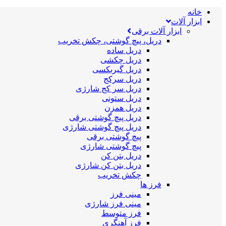
خانه
ابزار آلات
ابزار آلات برقی
دریل، پیچ گوشتی، چکش تخریب
دریل ساده
دریل چکشی
دریل گیربکسی
دریل سرکج
دریل سر کج شارژی
دریل ستونی
دریل همزن
دریل پیچ گوشتی برقی
دریل پیچ گوشتی شارژی
پیچ گوشتی برقی
پیچ گوشتی شارژی
دریل بتن کن
دریل بتن کن شارژی
چکش تخریب
فرز ها
مینی فرز
مینی فرز شارژی
فرز متوسط
فرز آهنگری