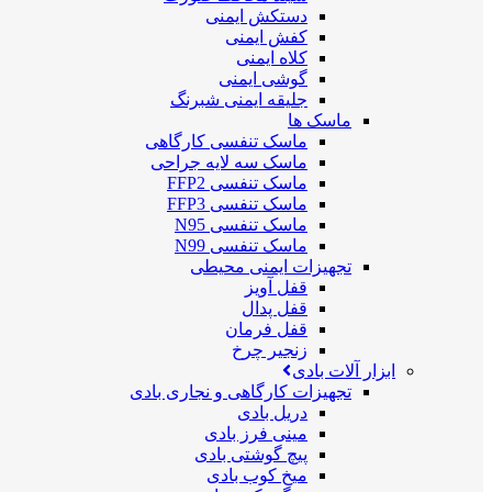
دستکش ایمنی
کفش ایمنی
کلاه ایمنی
گوشی ایمنی
جلیقه ایمنی شبرنگ
ماسک ها
ماسک تنفسی کارگاهی
ماسک سه لایه جراحی
ماسک تنفسی FFP2
ماسک تنفسی FFP3
ماسک تنفسی N95
ماسک تنفسی N99
تجهیزات ایمنی محیطی
قفل آویز
قفل پدال
قفل فرمان
زنجیر چرخ
ابزار آلات بادی
تجهیزات کارگاهی و نجاری بادی
دریل بادی
مینی فرز بادی
پیچ گوشتی بادی
میخ کوب بادی