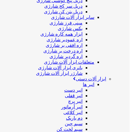
دریل پیچ گوشتی شارژی
دریل سر کج شارژی
دریل بتن کن شارژی
سایر ابزار آلات شارژی
مینی فرز شارژی
بکس شارژی
ابزار همه کاره شارژی
اره عمودبر شارژی
اره افقی بر شارژی
اره درخت بر شارژی
اره گردبر شارژی
متعلقات ابزار آلات شارژی
باتری ابزار آلات شارژی
شارژر ابزار آلات شارژی
ابزار آلات دستی
انبر ها
انبر دست
انبر قفلی
انبر پرچ
انبر آرماتور
انبر کلاغی
دم باریک
سیم چین
سیم لخت کن