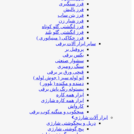
فرز سنگبری
فرز پالیش
فرز بتن ساب
فرز شیار زن
فرز انگشتی گلو کوتاه
فرز انگشتی گلو بلند
فرز حکاکی ( مینیاتوری )
سایر ابزار آلات برقی
پروفیل بر
بکس برقی
سشوار صنعتی
سنگ رومیزی
قیچی ورق بر برقی
اتو لوله سبز ( جوش لوله )
دمنده و مکنده ( بلوور )
پیستوله رنگ پاش برقی
ابزار همه کاره
ابزار همه کاره شارژی
کارواش
میخکوب و منگنه کوب برقی
ابزار آلات شارژی
دریل و پیچگوشتی شارژی
پیچ گوشتی شارژی