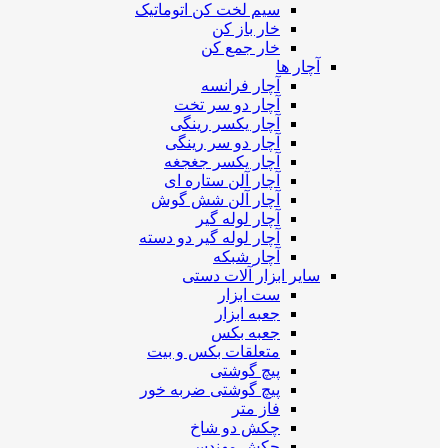
سیم لخت کن اتوماتیک
خار باز کن
خار جمع کن
آچار ها
آچار فرانسه
آچار دو سر تخت
آچار یکسر رینگی
آچار دو سر رینگی
آچار یکسر جغجغه
آچار آلن ستاره ای
آچار آلن شش گوش
آچار لوله گیر
آچار لوله گیر دو دسته
آچار شبکه
سایر ابزار آلات دستی
ست ابزار
جعبه ابزار
جعبه بکس
متعلقات بکس و بیت
پیچ گوشتی
پیچ گوشتی ضربه خور
فاز متر
چکش دو شاخ
چکش مهندسی