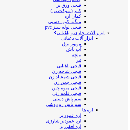
قیچی ورق بر
کاتر ( موکت بر )
کمان اره
منگنه کوب دستی
قیچی لوله سبز pvc
ابزار آلات نجاری و باغبانی
ابزار آلات باغبانی
موتور برق
آب پاش
بیلچه
تبر
قیچی باغبانی
قیچی شاخه زن
قیچی شمشاد زن
قیچی چمن زن
قیچی میوه چین
قیچی قلمه زنی
سم پاش دستی
سم پاش رو دوشی
اره ها
اره عمود بر
اره عمودبر شارژی
اره افقی بر