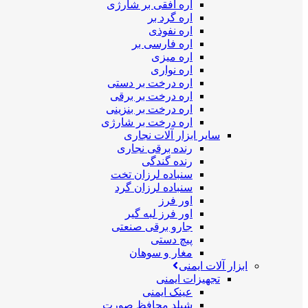
اره افقی بر شارژی
اره گرد بر
اره نفوذی
اره فارسی بر
اره میزی
اره نواری
اره درخت بر دستی
اره درخت بر برقی
اره درخت بر بنزینی
اره درخت بر شارژی
سایر ابزار آلات نجاری
رنده برقی نجاری
رنده گندگی
سنباده لرزان تخت
سنباده لرزان گرد
اور فرز
اور فرز لبه گیر
جارو برقی صنعتی
پیچ دستی
مغار و سوهان
ابزار آلات ایمنی
تجهیزات ایمنی
عینک ایمنی
شیلد محافظ صورت