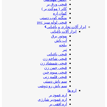
قیچی ورق بر
کاتر ( موکت بر )
کمان اره
منگنه کوب دستی
قیچی لوله سبز pvc
ابزار آلات نجاری و باغبانی
ابزار آلات باغبانی
موتور برق
آب پاش
بیلچه
تبر
قیچی باغبانی
قیچی شاخه زن
قیچی شمشاد زن
قیچی چمن زن
قیچی میوه چین
قیچی قلمه زنی
سم پاش دستی
سم پاش رو دوشی
اره ها
اره عمود بر
اره عمودبر شارژی
اره افقی بر