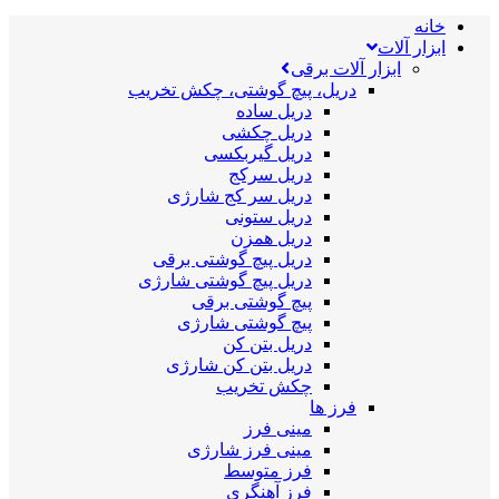
خانه
ابزار آلات
ابزار آلات برقی
دریل، پیچ گوشتی، چکش تخریب
دریل ساده
دریل چکشی
دریل گیربکسی
دریل سرکج
دریل سر کج شارژی
دریل ستونی
دریل همزن
دریل پیچ گوشتی برقی
دریل پیچ گوشتی شارژی
پیچ گوشتی برقی
پیچ گوشتی شارژی
دریل بتن کن
دریل بتن کن شارژی
چکش تخریب
فرز ها
مینی فرز
مینی فرز شارژی
فرز متوسط
فرز آهنگری