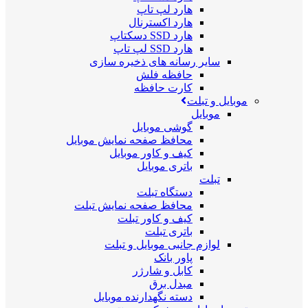
هارد لپ تاپ
هارد اکسترنال
هارد SSD دسکتاپ
هارد SSD لپ تاپ
سایر رسانه های ذخیره سازی
حافظه فلش
کارت حافظه
موبایل و تبلت
موبایل
گوشی موبایل
محافظ صفحه نمایش موبایل
کیف و کاور موبایل
باتری موبایل
تبلت
دستگاه تبلت
محافظ صفحه نمایش تبلت
کیف و کاور تبلت
باتری تبلت
لوازم جانبی موبایل و تبلت
پاور بانک
کابل و شارژر
مبدل برق
دسته نگهدارنده موبایل