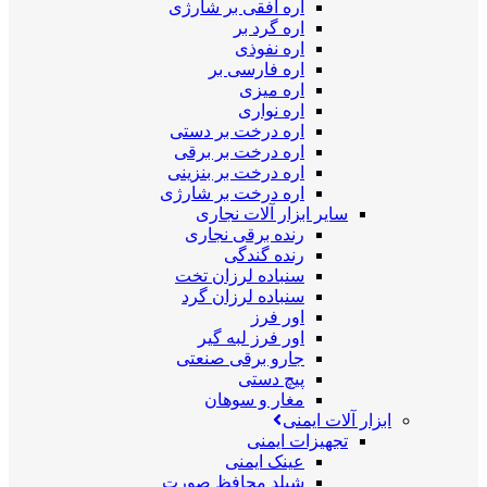
اره افقی بر شارژی
اره گرد بر
اره نفوذی
اره فارسی بر
اره میزی
اره نواری
اره درخت بر دستی
اره درخت بر برقی
اره درخت بر بنزینی
اره درخت بر شارژی
سایر ابزار آلات نجاری
رنده برقی نجاری
رنده گندگی
سنباده لرزان تخت
سنباده لرزان گرد
اور فرز
اور فرز لبه گیر
جارو برقی صنعتی
پیچ دستی
مغار و سوهان
ابزار آلات ایمنی
تجهیزات ایمنی
عینک ایمنی
شیلد محافظ صورت