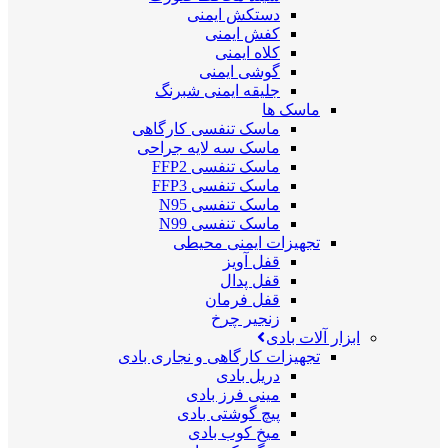
دستکش ایمنی
کفش ایمنی
کلاه ایمنی
گوشی ایمنی
جلیقه ایمنی شبرنگ
ماسک ها
ماسک تنفسی کارگاهی
ماسک سه لایه جراحی
ماسک تنفسی FFP2
ماسک تنفسی FFP3
ماسک تنفسی N95
ماسک تنفسی N99
تجهیزات ایمنی محیطی
قفل آویز
قفل پدال
قفل فرمان
زنجیر چرخ
ابزار آلات بادی
تجهیزات کارگاهی و نجاری بادی
دریل بادی
مینی فرز بادی
پیچ گوشتی بادی
میخ کوب بادی