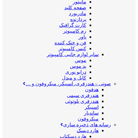
مانیتور
صفحه کلید
مادربورد
پردازنده
کارت گرافیک
رم کامپیوتر
پاور
فن و خنک کننده
کیس کامپیوتر
سایر لوازم جانبی کامپیوتر
موس
پد موس
درایو نوری
کابل و مبدل
صوتی
–
هندزفری، اسپیکر، میکروفون و …
هدفون
هندزفری سیمی
هندزفری بلوتوثی
اسپیکر
ساندبار
میکروفون
رسانه های ذخیره سازی
هارد دیسک
هارد دسکتاپ