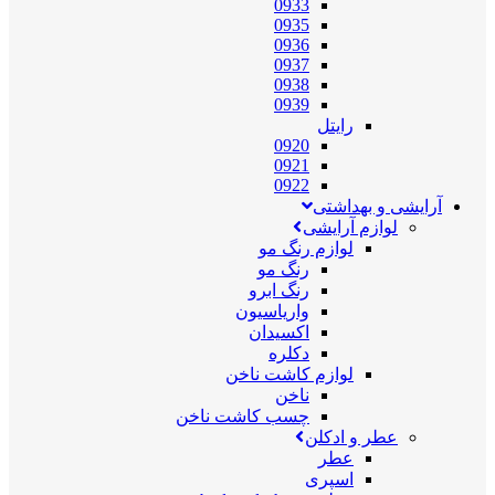
0933
0935
0936
0937
0938
0939
رایتل
0920
0921
0922
آرایشی و بهداشتی
لوازم آرایشی
لوازم رنگ مو
رنگ مو
رنگ ابرو
واریاسیون
اکسیدان
دکلره
لوازم کاشت ناخن
ناخن
چسب کاشت ناخن
عطر و ادکلن
عطر
اسپری