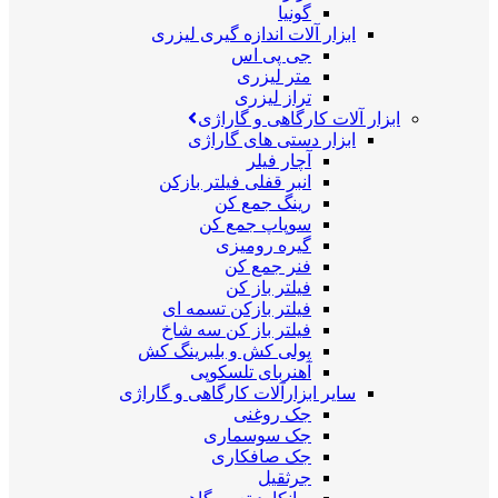
گونیا
ابزار آلات اندازه گیری لیزری
جی پی اس
متر لیزری
تراز لیزری
ابزار آلات کارگاهی و گاراژی
ابزار دستی های گاراژی
آچار فیلر
انبر قفلی فیلتر بازکن
رینگ جمع کن
سوپاپ جمع کن
گیره رومیزی
فنر جمع کن
فیلتر باز کن
فیلتر بازکن تسمه ای
فیلتر باز کن سه شاخ
پولی کش و بلبرینگ کش
آهنربای تلسکوپی
سایر ابزارآلات کارگاهی و گاراژی
جک روغنی
جک سوسماری
جک صافکاری
جرثقیل