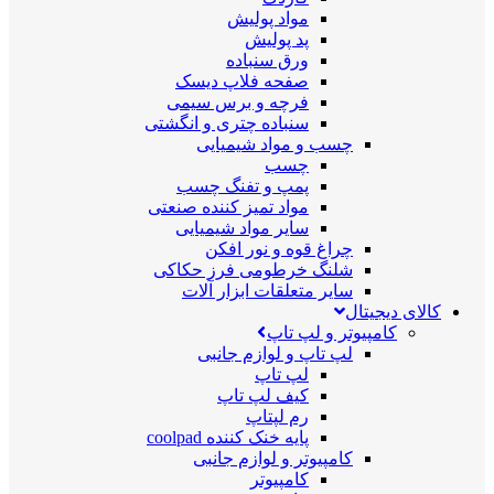
مواد پولیش
پد پولیش
ورق سنباده
صفحه فلاپ دیسک
فرچه و برس سیمی
سنباده چتری و انگشتی
چسب و مواد شیمیایی
چسب
پمپ و تفنگ چسب
مواد تمیز کننده صنعتی
سایر مواد شیمیایی
چراغ قوه و نور افکن
شلنگ خرطومی فرز حکاکی
سایر متعلقات ابزار آلات
کالای دیجیتال
کامپیوتر و لپ تاپ
لپ تاپ و لوازم جانبی
لپ تاپ
کیف لپ تاپ
رم لپتاپ
پایه خنک کننده coolpad
کامپیوتر و لوازم جانبی
کامپیوتر