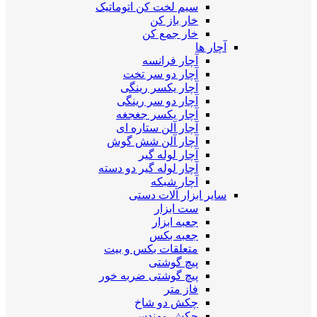
سیم لخت کن اتوماتیک
خار باز کن
خار جمع کن
آچار ها
آچار فرانسه
آچار دو سر تخت
آچار یکسر رینگی
آچار دو سر رینگی
آچار یکسر جغجغه
آچار آلن ستاره ای
آچار آلن شش گوش
آچار لوله گیر
آچار لوله گیر دو دسته
آچار شبکه
سایر ابزار آلات دستی
ست ابزار
جعبه ابزار
جعبه بکس
متعلقات بکس و بیت
پیچ گوشتی
پیچ گوشتی ضربه خور
فاز متر
چکش دو شاخ
چکش مهندسی