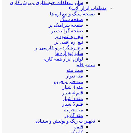
سایر متعلقات جوشکاری و برش کاری
متعلقات ابزار آلات
صفحه سنگ و تیغ اره ها
صفحه سنگ
صفحه سرامیک بر
صفحه گرانیت بر
تیغ اره عمود بر
تیغ اره افقی بر
تیغ اره گردبر و فارسی بر
سایر تیغ اره ها
لوازم ابزار همه کاره
مته و قلم
ست مته
مته دیوار
مته فلز و چوب
مته 4 شیار
قلم 4 شیار
مته 5 شیار
قلم 5 شیار
مته خزینه
مته گازور
تجهیزات رنگ و پولیش و سنباده
قلمو
کاردک