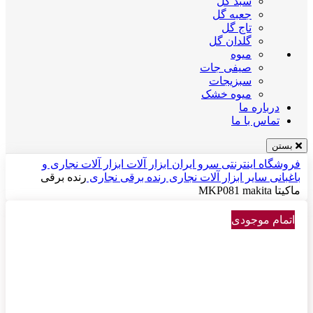
سبد گل
جعبه گل
تاج گل
گلدان گل
میوه
صیفی جات
سبزیجات
میوه خشک
درباره ما
تماس با ما
بستن
فروشگاه اینترنتی سرو ایران
ابزار آلات
ابزار آلات نجاری و
باغبانی
سایر ابزار آلات نجاری
رنده برقی نجاری
رنده برقی
ماکیتا MKP081 makita
اتمام موجودی