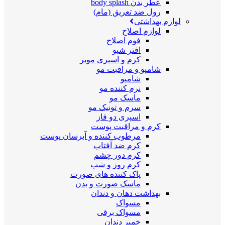
عطر بدن body splash
رول ضد تعریق (مام)
لوازم بهداشتی
لوازم اصلاح
فوم اصلاح
افتر شیو
کرم و اسپری موبر
شامپو و مراقبت مو
شامپو
نرم کننده مو
ماسک مو
سرم و تونیک مو
اسپری دو فاز
کرم و مراقبت پوست
مرطوب کننده و آبرسان پوست
کرم ضد آفتاب
کرم دور چشم
کرم روز و شب
پاک کننده های صورت
ماسک صورت و بدن
بهداشت دهان و دندان
مسواک
مسواک برقی
خمیر دندان