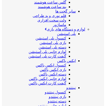
گلس ساعت هوشمند
بند ساعت هوشمند
سایر گجت ها
قلم نوری و پد طراحی
ولت سخت افزاری
ماساژور
لوازم و دستگاه های بازی
پلی استیشن
کنسول پلی استیشن
بازی پلی استیشن
دسته پلی استیشن
لوازم جانبی پلی استیشن
گیفت کارت پلی استیشن
ایکس باکس
کنسول ایکس باکس
بازی ایکس باکس
دسته ایکس باکس
لوازم جانبی ایکس باکس
گیفت کارت ایکس باکس
نینتندو
کنسول نینتندو
بازی نینتندو
دسته نینتندو
لوازم جانبی نینتندو