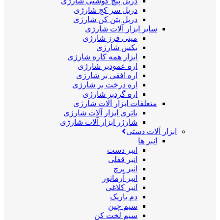
دریل پیچ گوشتی شارژی
دریل سر کج شارژی
دریل بتن کن شارژی
سایر ابزار آلات شارژی
مینی فرز شارژی
بکس شارژی
ابزار همه کاره شارژی
اره عمودبر شارژی
اره افقی بر شارژی
اره درخت بر شارژی
اره گردبر شارژی
متعلقات ابزار آلات شارژی
باتری ابزار آلات شارژی
شارژر ابزار آلات شارژی
ابزار آلات دستی
انبر ها
انبر دست
انبر قفلی
انبر پرچ
انبر آرماتور
انبر کلاغی
دم باریک
سیم چین
سیم لخت کن