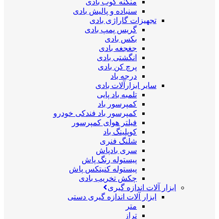
منگنه کوب بادی
سنباده و پالیش بادی
تجهیزات گاراژی بادی
گریس پمپ بادی
بکس بادی
جغجغه بادی
انگشتی بادی
پرچ کن بادی
درجه باد
سایر ابزارآلات بادی
تلمبه باد پایی
کمپرسور باد
کمپرسور باد فندکی خودرو
فیلتر هوای کمپرسور
کوپلینگ باد
شلنگ فنری
سری بادپاش
پیستوله رنگ پاش
پیستوله کنیتکس پاش
چکش تخریب بادی
ابزار آلات اندازه گیری
ابزار آلات اندازه گیری دستی
متر
تراز