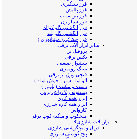
فرز سنگبری
فرز پالیش
فرز بتن ساب
فرز شیار زن
فرز انگشتی گلو کوتاه
فرز انگشتی گلو بلند
فرز حکاکی ( مینیاتوری )
سایر ابزار آلات برقی
پروفیل بر
بکس برقی
سشوار صنعتی
سنگ رومیزی
قیچی ورق بر برقی
اتو لوله سبز ( جوش لوله )
دمنده و مکنده ( بلوور )
پیستوله رنگ پاش برقی
ابزار همه کاره
ابزار همه کاره شارژی
کارواش
میخکوب و منگنه کوب برقی
ابزار آلات شارژی
دریل و پیچگوشتی شارژی
پیچ گوشتی شارژی