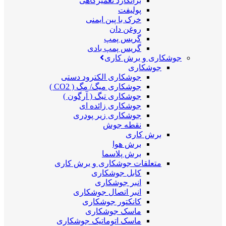
برانکارد تعمیرگاهی
پولیفت
خرک با پین ایمنی
روغن دان
گریس پمپ
گریس پمپ بادی
جوشکاری و برش کاری
جوشکاری
جوشکاری الکترود دستی
جوشکاری میگ/ مگ ( CO2 )
جوشکاری تیگ ( آرگون )
جوشکاری زائده ای
جوشکاری زیر پودری
نقطه جوش
برش کاری
برش هوا
برش پلاسما
متعلقات جوشکاری و برش کاری
کابل جوشکاری
انبر جوشکاری
انبر اتصال جوشکاری
کانکتور جوشکاری
ماسک جوشکاری
ماسک اتوماتیک جوشکاری