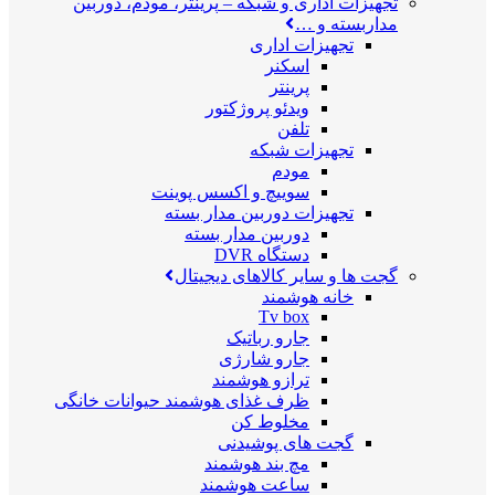
تجهیزات اداری و شبکه
–
پرینتر، مودم، دوربین
مداربسته و …
تجهیزات اداری
اسکنر
پرینتر
ویدئو پروژکتور
تلفن
تجهیزات شبکه
مودم
سوییچ و اکسس پوینت
تجهیزات دوربین مدار بسته
دوربین مدار بسته
دستگاه DVR
گجت ها و سایر کالاهای دیجیتال
خانه هوشمند
Tv box
جارو رباتیک
جارو شارژی
ترازو هوشمند
ظرف غذای هوشمند حیوانات خانگی
مخلوط کن
گجت های پوشیدنی
مچ بند هوشمند
ساعت هوشمند