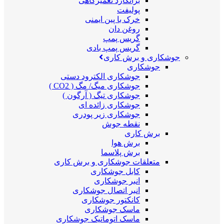
برانکارد تعمیرگاهی
پولیفت
خرک با پین ایمنی
روغن دان
گریس پمپ
گریس پمپ بادی
جوشکاری و برش کاری
جوشکاری
جوشکاری الکترود دستی
جوشکاری میگ/ مگ ( CO2 )
جوشکاری تیگ ( آرگون )
جوشکاری زائده ای
جوشکاری زیر پودری
نقطه جوش
برش کاری
برش هوا
برش پلاسما
متعلقات جوشکاری و برش کاری
کابل جوشکاری
انبر جوشکاری
انبر اتصال جوشکاری
کانکتور جوشکاری
ماسک جوشکاری
ماسک اتوماتیک جوشکاری