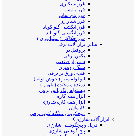
فرز سنگبری
فرز پالیش
فرز بتن ساب
فرز شیار زن
فرز انگشتی گلو کوتاه
فرز انگشتی گلو بلند
فرز حکاکی ( مینیاتوری )
سایر ابزار آلات برقی
پروفیل بر
بکس برقی
سشوار صنعتی
سنگ رومیزی
قیچی ورق بر برقی
اتو لوله سبز ( جوش لوله )
دمنده و مکنده ( بلوور )
پیستوله رنگ پاش برقی
ابزار همه کاره
ابزار همه کاره شارژی
کارواش
میخکوب و منگنه کوب برقی
ابزار آلات شارژی
دریل و پیچگوشتی شارژی
پیچ گوشتی شارژی