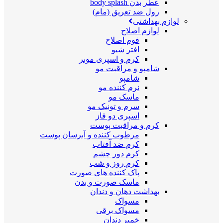
عطر بدن body splash
رول ضد تعریق (مام)
لوازم بهداشتی
لوازم اصلاح
فوم اصلاح
افتر شیو
کرم و اسپری موبر
شامپو و مراقبت مو
شامپو
نرم کننده مو
ماسک مو
سرم و تونیک مو
اسپری دو فاز
کرم و مراقبت پوست
مرطوب کننده و آبرسان پوست
کرم ضد آفتاب
کرم دور چشم
کرم روز و شب
پاک کننده های صورت
ماسک صورت و بدن
بهداشت دهان و دندان
مسواک
مسواک برقی
خمیر دندان