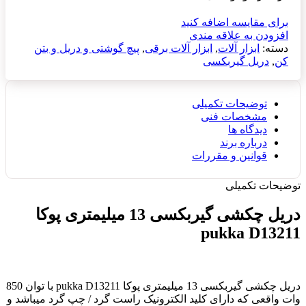
برای مقایسه اضافه کنید
افزودن به علاقه مندی
دسته:
ابزار آلات
,
ابزار آلات برقی
,
پیچ گوشتی و دریل و بتن
کن
,
دریل گیربکسی
توضیحات تکمیلی
مشخصات فنی
دیدگاه ها
درباره برند
قوانین و مقررات
توضیحات تکمیلی
دریل چکشی گیربکسی 13 میلیمتری پوکا
pukka D13211
دریل چکشی گیربکسی 13 میلیمتری پوکا pukka D13211 با توان 850
وات واقعی که دارای کلید الکترونیک راست گرد / چپ گرد میباشد و