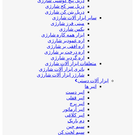
دریل پیچ گوشتی شارژی
دریل سر کج شارژی
دریل بتن کن شارژی
سایر ابزار آلات شارژی
مینی فرز شارژی
بکس شارژی
ابزار همه کاره شارژی
اره عمودبر شارژی
اره افقی بر شارژی
اره درخت بر شارژی
اره گردبر شارژی
متعلقات ابزار آلات شارژی
باتری ابزار آلات شارژی
شارژر ابزار آلات شارژی
ابزار آلات دستی
انبر ها
انبر دست
انبر قفلی
انبر پرچ
انبر آرماتور
انبر کلاغی
دم باریک
سیم چین
سیم لخت کن