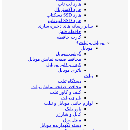
هارد لپ تاپ
هارد اکسترنال
هارد SSD دسکتاپ
هارد SSD لپ تاپ
سایر رسانه های ذخیره سازی
حافظه فلش
کارت حافظه
موبایل و تبلت
موبایل
گوشی موبایل
محافظ صفحه نمایش موبایل
کیف و کاور موبایل
باتری موبایل
تبلت
دستگاه تبلت
محافظ صفحه نمایش تبلت
کیف و کاور تبلت
باتری تبلت
لوازم جانبی موبایل و تبلت
پاور بانک
کابل و شارژر
مبدل برق
دسته نگهدارنده موبایل