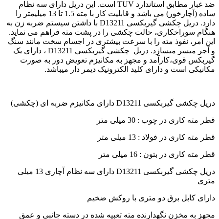
ضد غبار مطابق استاندارد TUV است. این دریل دارای سه نظام
ساده (آچارخور) می باشد و قابلیت کار با مته 1.5 تا 13 میلیمتر را
دارد. دریل چکشی گیربکسی D13211 با داشتن سیستم ضربه زن به
هنگام سوراخکاری، حالت چکشی را در پشت مته فراهم می نماید.
این امر، نفوذ مته را با سرعت بیشتری در اجسام سخت مانند سنگ
و آجر میسر میسازد. دریل چکشی گیربکسی D13211 ، دارای یک
گیربکس قوی،کارآمد و مجهز به مکانیزم تعویض دور به صورت
مکانیکی است و دارای کلید الکترونیک دیمر دار میباشد.
دریل چکشی گیربکسی D13211 دارای مکانیزم ضربه ای (چکشی)
قطر مته کاری در چوب : 30 میلی متر
قطر مته کاری در فولاد : 13 میلی متر
قطر مته کاری در بتون : 16 میلی متر
دریل چکشی گیربکسی D13211 دارای سه نظام آچاری 13 میلی
متری
دارای کابل برق دو متری با روکش ضخیم
مجهز به مخزن نگهدارنده مته تعبیه شده در دسته جانبی و عمق