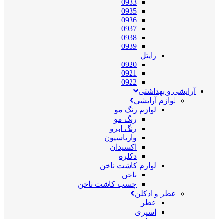
0933
0935
0936
0937
0938
0939
رایتل
0920
0921
0922
آرایشی و بهداشتی
لوازم آرایشی
لوازم رنگ مو
رنگ مو
رنگ ابرو
واریاسیون
اکسیدان
دکلره
لوازم کاشت ناخن
ناخن
چسب کاشت ناخن
عطر و ادکلن
عطر
اسپری