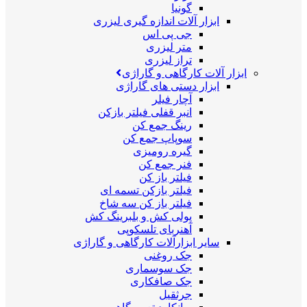
گونیا
ابزار آلات اندازه گیری لیزری
جی پی اس
متر لیزری
تراز لیزری
ابزار آلات کارگاهی و گاراژی
ابزار دستی های گاراژی
آچار فیلر
انبر قفلی فیلتر بازکن
رینگ جمع کن
سوپاپ جمع کن
گیره رومیزی
فنر جمع کن
فیلتر باز کن
فیلتر بازکن تسمه ای
فیلتر باز کن سه شاخ
پولی کش و بلبرینگ کش
آهنربای تلسکوپی
سایر ابزارآلات کارگاهی و گاراژی
جک روغنی
جک سوسماری
جک صافکاری
جرثقیل