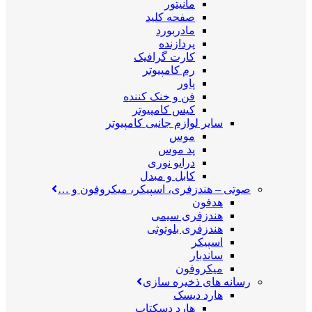
مانیتور
صفحه کلید
مادربورد
پردازنده
کارت گرافیک
رم کامپیوتر
پاور
فن و خنک کننده
کیس کامپیوتر
سایر لوازم جانبی کامپیوتر
موس
پد موس
درایو نوری
کابل و مبدل
صوتی
–
هندزفری، اسپیکر، میکروفون و …
هدفون
هندزفری سیمی
هندزفری بلوتوثی
اسپیکر
ساندبار
میکروفون
رسانه های ذخیره سازی
هارد دیسک
هارد دسکتاپ