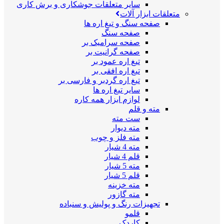
سایر متعلقات جوشکاری و برش کاری
متعلقات ابزار آلات
صفحه سنگ و تیغ اره ها
صفحه سنگ
صفحه سرامیک بر
صفحه گرانیت بر
تیغ اره عمود بر
تیغ اره افقی بر
تیغ اره گردبر و فارسی بر
سایر تیغ اره ها
لوازم ابزار همه کاره
مته و قلم
ست مته
مته دیوار
مته فلز و چوب
مته 4 شیار
قلم 4 شیار
مته 5 شیار
قلم 5 شیار
مته خزینه
مته گازور
تجهیزات رنگ و پولیش و سنباده
قلمو
کاردک