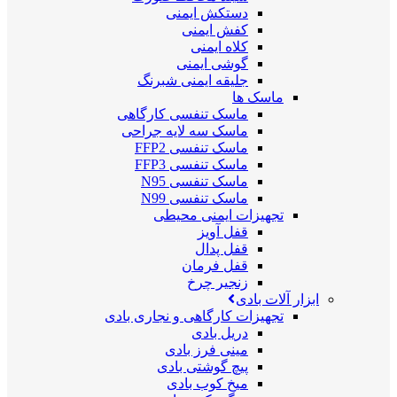
دستکش ایمنی
کفش ایمنی
کلاه ایمنی
گوشی ایمنی
جلیقه ایمنی شبرنگ
ماسک ها
ماسک تنفسی کارگاهی
ماسک سه لایه جراحی
ماسک تنفسی FFP2
ماسک تنفسی FFP3
ماسک تنفسی N95
ماسک تنفسی N99
تجهیزات ایمنی محیطی
قفل آویز
قفل پدال
قفل فرمان
زنجیر چرخ
ابزار آلات بادی
تجهیزات کارگاهی و نجاری بادی
دریل بادی
مینی فرز بادی
پیچ گوشتی بادی
میخ کوب بادی