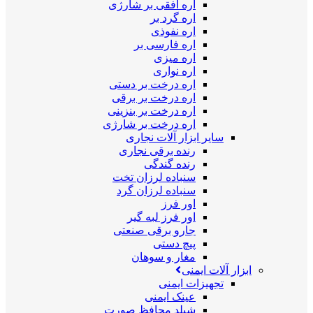
اره افقی بر شارژی
اره گرد بر
اره نفوذی
اره فارسی بر
اره میزی
اره نواری
اره درخت بر دستی
اره درخت بر برقی
اره درخت بر بنزینی
اره درخت بر شارژی
سایر ابزار آلات نجاری
رنده برقی نجاری
رنده گندگی
سنباده لرزان تخت
سنباده لرزان گرد
اور فرز
اور فرز لبه گیر
جارو برقی صنعتی
پیچ دستی
مغار و سوهان
ابزار آلات ایمنی
تجهیزات ایمنی
عینک ایمنی
شیلد محافظ صورت