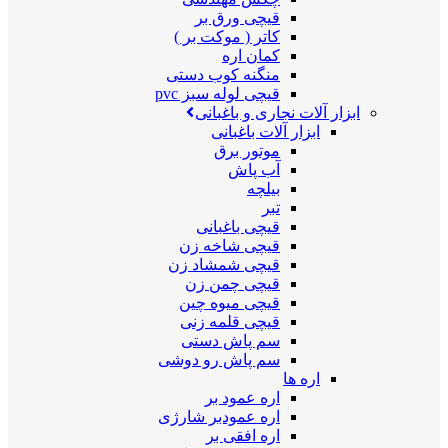
قیچی ورق بر
کاتر ( موکت بر )
کمان اره
منگنه کوب دستی
قیچی لوله سبز pvc
ابزار آلات نجاری و باغبانی
ابزار آلات باغبانی
موتور برق
آب پاش
بیلچه
تبر
قیچی باغبانی
قیچی شاخه زن
قیچی شمشاد زن
قیچی چمن زن
قیچی میوه چین
قیچی قلمه زنی
سم پاش دستی
سم پاش رو دوشی
اره ها
اره عمود بر
اره عمودبر شارژی
اره افقی بر