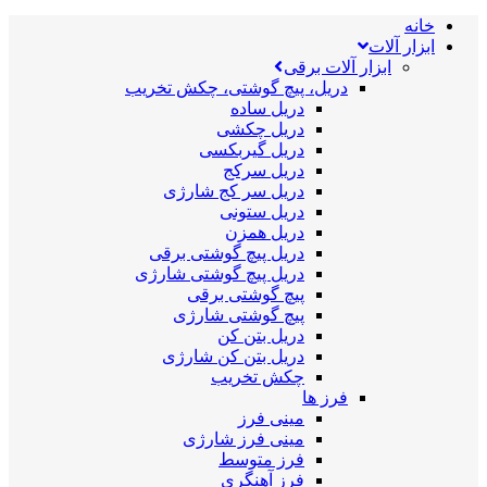
خانه
ابزار آلات
ابزار آلات برقی
دریل، پیچ گوشتی، چکش تخریب
دریل ساده
دریل چکشی
دریل گیربکسی
دریل سرکج
دریل سر کج شارژی
دریل ستونی
دریل همزن
دریل پیچ گوشتی برقی
دریل پیچ گوشتی شارژی
پیچ گوشتی برقی
پیچ گوشتی شارژی
دریل بتن کن
دریل بتن کن شارژی
چکش تخریب
فرز ها
مینی فرز
مینی فرز شارژی
فرز متوسط
فرز آهنگری