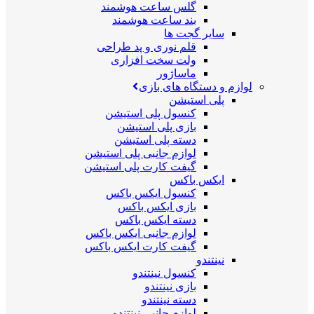
گلس ساعت هوشمند
بند ساعت هوشمند
سایر گجت ها
قلم نوری و پد طراحی
ولت سخت افزاری
ماساژور
لوازم و دستگاه های بازی
پلی استیشن
کنسول پلی استیشن
بازی پلی استیشن
دسته پلی استیشن
لوازم جانبی پلی استیشن
گیفت کارت پلی استیشن
ایکس باکس
کنسول ایکس باکس
بازی ایکس باکس
دسته ایکس باکس
لوازم جانبی ایکس باکس
گیفت کارت ایکس باکس
نینتندو
کنسول نینتندو
بازی نینتندو
دسته نینتندو
لوازم جانبی نینتندو