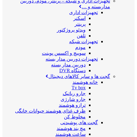
تجهیزات اداری و شبکه
–
پرینتر، مودم، دوربین
مداربسته و …
تجهیزات اداری
اسکنر
پرینتر
ویدئو پروژکتور
تلفن
تجهیزات شبکه
مودم
سوییچ و اکسس پوینت
تجهیزات دوربین مدار بسته
دوربین مدار بسته
دستگاه DVR
گجت ها و سایر کالاهای دیجیتال
خانه هوشمند
Tv box
جارو رباتیک
جارو شارژی
ترازو هوشمند
ظرف غذای هوشمند حیوانات خانگی
مخلوط کن
گجت های پوشیدنی
مچ بند هوشمند
ساعت هوشمند