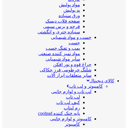
مواد پولیش
پد پولیش
ورق سنباده
صفحه فلاپ دیسک
فرچه و برس سیمی
سنباده چتری و انگشتی
چسب و مواد شیمیایی
چسب
پمپ و تفنگ چسب
مواد تمیز کننده صنعتی
سایر مواد شیمیایی
چراغ قوه و نور افکن
شلنگ خرطومی فرز حکاکی
سایر متعلقات ابزار آلات
کالای دیجیتال
کامپیوتر و لپ تاپ
لپ تاپ و لوازم جانبی
لپ تاپ
کیف لپ تاپ
رم لپتاپ
پایه خنک کننده coolpad
کامپیوتر و لوازم جانبی
کامپیوتر