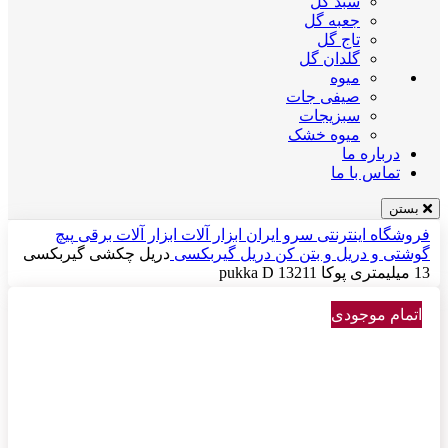
سبد گل
جعبه گل
تاج گل
گلدان گل
میوه
صیفی جات
سبزیجات
میوه خشک
درباره ما
تماس با ما
بستن
فروشگاه اینترنتی سرو ایران
ابزار آلات
ابزار آلات برقی
پیچ
گوشتی و دریل و بتن کن
دریل گیربکسی
دریل چکشی گیربکسی
13 میلیمتری پوکا pukka D 13211
اتمام موجودی