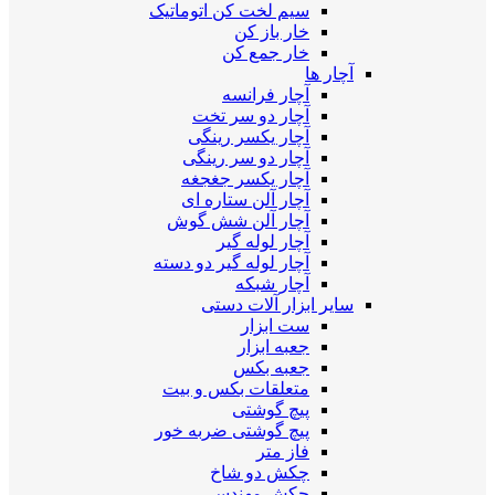
سیم لخت کن اتوماتیک
خار باز کن
خار جمع کن
آچار ها
آچار فرانسه
آچار دو سر تخت
آچار یکسر رینگی
آچار دو سر رینگی
آچار یکسر جغجغه
آچار آلن ستاره ای
آچار آلن شش گوش
آچار لوله گیر
آچار لوله گیر دو دسته
آچار شبکه
سایر ابزار آلات دستی
ست ابزار
جعبه ابزار
جعبه بکس
متعلقات بکس و بیت
پیچ گوشتی
پیچ گوشتی ضربه خور
فاز متر
چکش دو شاخ
چکش مهندسی