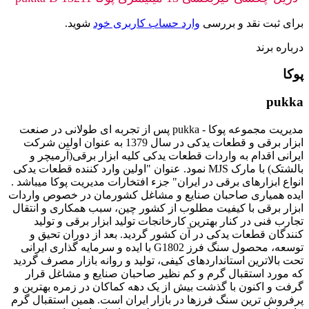
برای ثبت نقد و بررسی
وارد حساب کاربری خود
شوید.
درباره برند
پوکا
pukka
مدیریت مجموعه پوکا - pukka پس از تجربه ای طولانی در صنعت
ابزار برقی و قطعات یدکی در سال 1379 به عنوان اولین شرکت
ایرانی اقدام به واردات قطعات یدکی کلیه ابزار برقی(آرمیچر و
بالشتک) با مارک MJS نمود. عنوان "اولین وارد کننده قطعات یدکی
انواع ابزارهای برقی در ایران" جزء افتخارات مدیریت پوکا میباشد .
ایده همیاری صاحبان صنایع و مشاغل کشورمان در خصوص واردات
ابزار برقی با کیفیت مطلوب از کشور چین، سبب همکاری و انتقال
تجارب فنی در کنار بهترین کارخانجات تولید ابزار برقی و تولید
کنندگان قطعات یدکی در آن کشور گردید. بعد از دوران تحیق و
توسعه، محصول سنگ فرز G1802 با ایده و سرمایه گذاری ایرانی
تحت بالاترین استانداردهای کیفی، تولید و روانه بازار مصرف گردید
که مورد استقبال گرم و کم نظیر صاحبان صنایع و مشاغل قرار
گرفت و اکنون با گذشت بیش از یک دهه کماکان در زمره بهترین و
پرفروش ترین سنگ فرزها در بازار ایران است. همین استقبال گرم