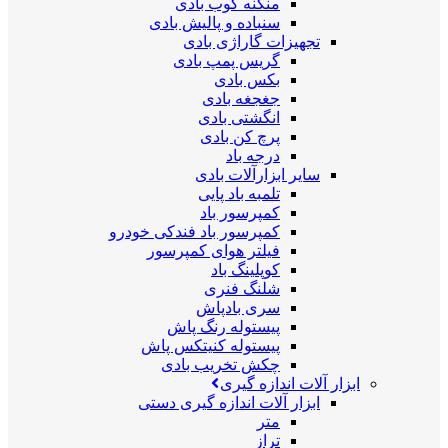
منگنه کوب بادی
سنباده و پالیش بادی
تجهیزات گاراژی بادی
گریس پمپ بادی
بکس بادی
جغجغه بادی
انگشتی بادی
پرچ کن بادی
درجه باد
سایر ابزارآلات بادی
تلمبه باد پایی
کمپرسور باد
کمپرسور باد فندکی خودرو
فیلتر هوای کمپرسور
کوپلینگ باد
شلنگ فنری
سری بادپاش
پیستوله رنگ پاش
پیستوله کنیتکس پاش
چکش تخریب بادی
ابزار آلات اندازه گیری
ابزار آلات اندازه گیری دستی
متر
تراز