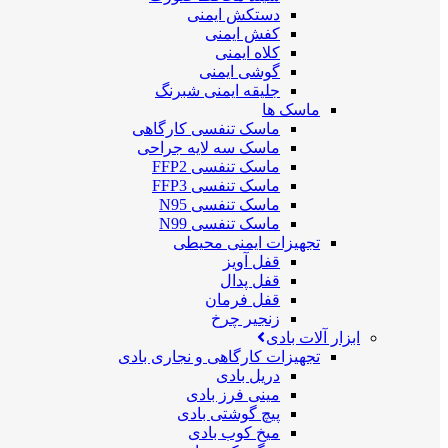
دستکش ایمنی
کفش ایمنی
کلاه ایمنی
گوشی ایمنی
جلیقه ایمنی شبرنگ
ماسک ها
ماسک تنفسی کارگاهی
ماسک سه لایه جراحی
ماسک تنفسی FFP2
ماسک تنفسی FFP3
ماسک تنفسی N95
ماسک تنفسی N99
تجهیزات ایمنی محیطی
قفل آویز
قفل پدال
قفل فرمان
زنجیر چرخ
ابزار آلات بادی
تجهیزات کارگاهی و نجاری بادی
دریل بادی
مینی فرز بادی
پیچ گوشتی بادی
میخ کوب بادی