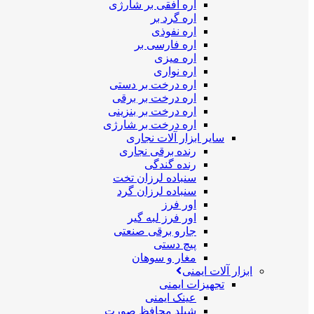
اره افقی بر شارژی
اره گرد بر
اره نفوذی
اره فارسی بر
اره میزی
اره نواری
اره درخت بر دستی
اره درخت بر برقی
اره درخت بر بنزینی
اره درخت بر شارژی
سایر ابزار آلات نجاری
رنده برقی نجاری
رنده گندگی
سنباده لرزان تخت
سنباده لرزان گرد
اور فرز
اور فرز لبه گیر
جارو برقی صنعتی
پیچ دستی
مغار و سوهان
ابزار آلات ایمنی
تجهیزات ایمنی
عینک ایمنی
شیلد محافظ صورت