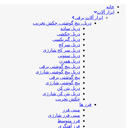
خانه
ابزار آلات
ابزار آلات برقی
دریل، پیچ گوشتی، چکش تخریب
دریل ساده
دریل چکشی
دریل گیربکسی
دریل سرکج
دریل سر کج شارژی
دریل ستونی
دریل همزن
دریل پیچ گوشتی برقی
دریل پیچ گوشتی شارژی
پیچ گوشتی برقی
پیچ گوشتی شارژی
دریل بتن کن
دریل بتن کن شارژی
چکش تخریب
فرز ها
مینی فرز
مینی فرز شارژی
فرز متوسط
فرز آهنگری