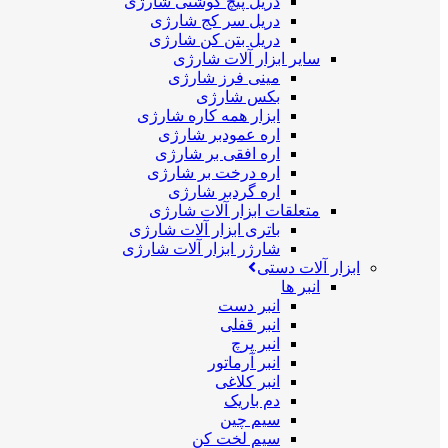
دریل پیچ گوشتی شارژی
دریل سر کج شارژی
دریل بتن کن شارژی
سایر ابزار آلات شارژی
مینی فرز شارژی
بکس شارژی
ابزار همه کاره شارژی
اره عمودبر شارژی
اره افقی بر شارژی
اره درخت بر شارژی
اره گردبر شارژی
متعلقات ابزار آلات شارژی
باتری ابزار آلات شارژی
شارژر ابزار آلات شارژی
ابزار آلات دستی
انبر ها
انبر دست
انبر قفلی
انبر پرچ
انبر آرماتور
انبر کلاغی
دم باریک
سیم چین
سیم لخت کن