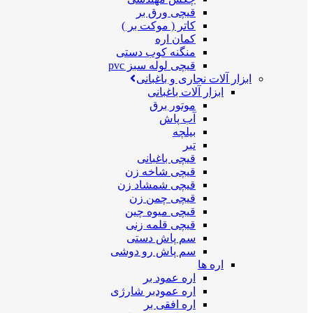
قیچی ورق بر
کاتر ( موکت بر )
کمان اره
منگنه کوب دستی
قیچی لوله سبز pvc
ابزار آلات نجاری و باغبانی
ابزار آلات باغبانی
موتور برق
آب پاش
بیلچه
تبر
قیچی باغبانی
قیچی شاخه زن
قیچی شمشاد زن
قیچی چمن زن
قیچی میوه چین
قیچی قلمه زنی
سم پاش دستی
سم پاش رو دوشی
اره ها
اره عمود بر
اره عمودبر شارژی
اره افقی بر