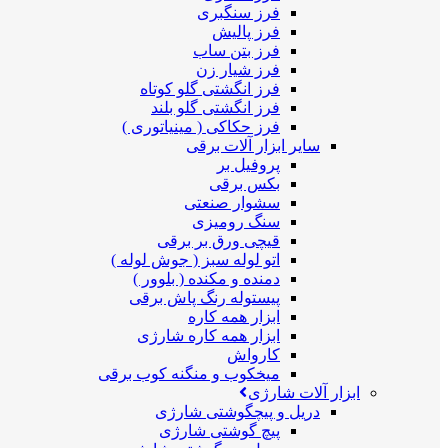
فرز سنگبری
فرز پالیش
فرز بتن ساب
فرز شیار زن
فرز انگشتی گلو کوتاه
فرز انگشتی گلو بلند
فرز حکاکی ( مینیاتوری )
سایر ابزار آلات برقی
پروفیل بر
بکس برقی
سشوار صنعتی
سنگ رومیزی
قیچی ورق بر برقی
اتو لوله سبز ( جوش لوله )
دمنده و مکنده ( بلوور )
پیستوله رنگ پاش برقی
ابزار همه کاره
ابزار همه کاره شارژی
کارواش
میخکوب و منگنه کوب برقی
ابزار آلات شارژی
دریل و پیچگوشتی شارژی
پیچ گوشتی شارژی