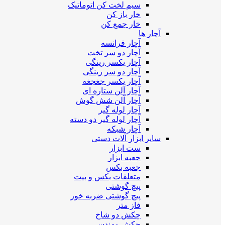
سیم لخت کن اتوماتیک
خار باز کن
خار جمع کن
آچار ها
آچار فرانسه
آچار دو سر تخت
آچار یکسر رینگی
آچار دو سر رینگی
آچار یکسر جغجغه
آچار آلن ستاره ای
آچار آلن شش گوش
آچار لوله گیر
آچار لوله گیر دو دسته
آچار شبکه
سایر ابزار آلات دستی
ست ابزار
جعبه ابزار
جعبه بکس
متعلقات بکس و بیت
پیچ گوشتی
پیچ گوشتی ضربه خور
فاز متر
چکش دو شاخ
چکش مهندسی