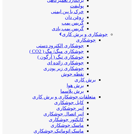
برانکارد تعمیرگاهی
پولیفت
خرک با پین ایمنی
روغن دان
گریس پمپ
گریس پمپ بادی
جوشکاری و برش کاری
جوشکاری
جوشکاری الکترود دستی
جوشکاری میگ/ مگ ( CO2 )
جوشکاری تیگ ( آرگون )
جوشکاری زائده ای
جوشکاری زیر پودری
نقطه جوش
برش کاری
برش هوا
برش پلاسما
متعلقات جوشکاری و برش کاری
کابل جوشکاری
انبر جوشکاری
انبر اتصال جوشکاری
کانکتور جوشکاری
ماسک جوشکاری
ماسک اتوماتیک جوشکاری