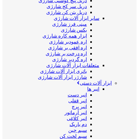
دریل پیچ گوشتی شارژی
دریل سر کج شارژی
دریل بتن کن شارژی
سایر ابزار آلات شارژی
مینی فرز شارژی
بکس شارژی
ابزار همه کاره شارژی
اره عمودبر شارژی
اره افقی بر شارژی
اره درخت بر شارژی
اره گردبر شارژی
متعلقات ابزار آلات شارژی
باتری ابزار آلات شارژی
شارژر ابزار آلات شارژی
ابزار آلات دستی
انبر ها
انبر دست
انبر قفلی
انبر پرچ
انبر آرماتور
انبر کلاغی
دم باریک
سیم چین
سیم لخت کن