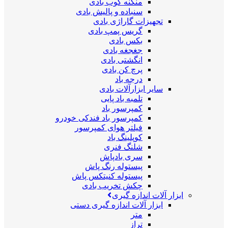
منگنه کوب بادی
سنباده و پالیش بادی
تجهیزات گاراژی بادی
گریس پمپ بادی
بکس بادی
جغجغه بادی
انگشتی بادی
پرچ کن بادی
درجه باد
سایر ابزارآلات بادی
تلمبه باد پایی
کمپرسور باد
کمپرسور باد فندکی خودرو
فیلتر هوای کمپرسور
کوپلینگ باد
شلنگ فنری
سری بادپاش
پیستوله رنگ پاش
پیستوله کنیتکس پاش
چکش تخریب بادی
ابزار آلات اندازه گیری
ابزار آلات اندازه گیری دستی
متر
تراز