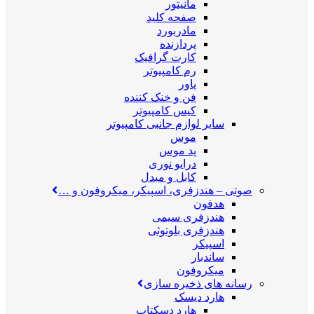
مانیتور
صفحه کلید
مادربورد
پردازنده
کارت گرافیک
رم کامپیوتر
پاور
فن و خنک کننده
کیس کامپیوتر
سایر لوازم جانبی کامپیوتر
موس
پد موس
درایو نوری
کابل و مبدل
صوتی
–
هندزفری، اسپیکر، میکروفون و …
هدفون
هندزفری سیمی
هندزفری بلوتوثی
اسپیکر
ساندبار
میکروفون
رسانه های ذخیره سازی
هارد دیسک
هارد دسکتاپ