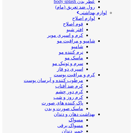
عطر بدن body splash
رول ضد تعریق (مام)
لوازم بهداشتی
لوازم اصلاح
فوم اصلاح
افتر شیو
کرم و اسپری موبر
شامپو و مراقبت مو
شامپو
نرم کننده مو
ماسک مو
سرم و تونیک مو
اسپری دو فاز
کرم و مراقبت پوست
مرطوب کننده و آبرسان پوست
کرم ضد آفتاب
کرم دور چشم
کرم روز و شب
پاک کننده های صورت
ماسک صورت و بدن
بهداشت دهان و دندان
مسواک
مسواک برقی
خمیر دندان