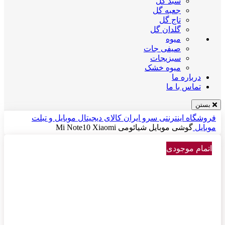
سبد گل
جعبه گل
تاج گل
گلدان گل
میوه
صیفی جات
سبزیجات
میوه خشک
درباره ما
تماس با ما
بستن
فروشگاه اینترنتی سرو ایران
کالای دیجیتال
موبایل و تبلت
موبایل
گوشی موبایل شیائومی Mi Note10 Xiaomi
اتمام موجودی