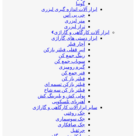
گونیا
ابزار آلات اندازه گیری لیزری
جی پی اس
متر لیزری
تراز لیزری
ابزار آلات کارگاهی و گاراژی
ابزار دستی های گاراژی
آچار فیلر
انبر قفلی فیلتر بازکن
رینگ جمع کن
سوپاپ جمع کن
گیره رومیزی
فنر جمع کن
فیلتر باز کن
فیلتر بازکن تسمه ای
فیلتر باز کن سه شاخ
پولی کش و بلبرینگ کش
آهنربای تلسکوپی
سایر ابزارآلات کارگاهی و گاراژی
جک روغنی
جک سوسماری
جک صافکاری
جرثقیل