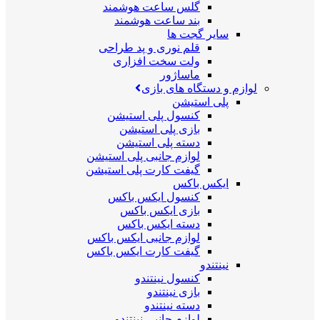
گلس ساعت هوشمند
بند ساعت هوشمند
سایر گجت ها
قلم نوری و پد طراحی
ولت سخت افزاری
ماساژور
لوازم و دستگاه های بازی
پلی استیشن
کنسول پلی استیشن
بازی پلی استیشن
دسته پلی استیشن
لوازم جانبی پلی استیشن
گیفت کارت پلی استیشن
ایکس باکس
کنسول ایکس باکس
بازی ایکس باکس
دسته ایکس باکس
لوازم جانبی ایکس باکس
گیفت کارت ایکس باکس
نینتندو
کنسول نینتندو
بازی نینتندو
دسته نینتندو
لوازم جانبی نینتندو