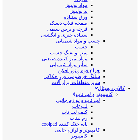
مواد پولیش
پد پولیش
ورق سنباده
صفحه فلاپ دیسک
فرچه و برس سیمی
سنباده چتری و انگشتی
چسب و مواد شیمیایی
چسب
پمپ و تفنگ چسب
مواد تمیز کننده صنعتی
سایر مواد شیمیایی
چراغ قوه و نور افکن
شلنگ خرطومی فرز حکاکی
سایر متعلقات ابزار آلات
کالای دیجیتال
کامپیوتر و لپ تاپ
لپ تاپ و لوازم جانبی
لپ تاپ
کیف لپ تاپ
رم لپتاپ
پایه خنک کننده coolpad
کامپیوتر و لوازم جانبی
کامپیوتر