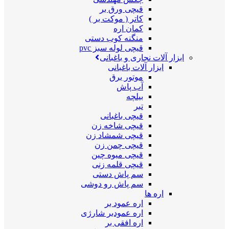
قیچی ورق بر
کاتر ( موکت بر )
کمان اره
منگنه کوب دستی
قیچی لوله سبز pvc
ابزار آلات نجاری و باغبانی
ابزار آلات باغبانی
موتور برق
آب پاش
بیلچه
تبر
قیچی باغبانی
قیچی شاخه زن
قیچی شمشاد زن
قیچی چمن زن
قیچی میوه چین
قیچی قلمه زنی
سم پاش دستی
سم پاش رو دوشی
اره ها
اره عمود بر
اره عمودبر شارژی
اره افقی بر