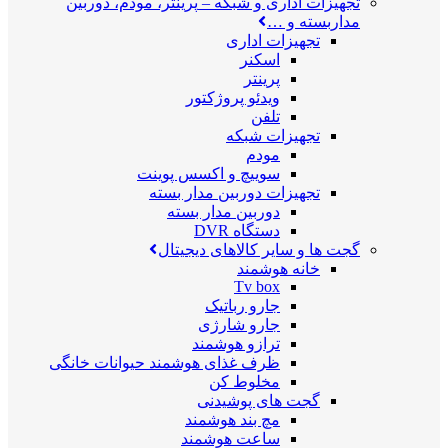
تجهیزات اداری و شبکه
–
پرینتر، مودم، دوربین
مداربسته و …
تجهیزات اداری
اسکنر
پرینتر
ویدئو پروژکتور
تلفن
تجهیزات شبکه
مودم
سوییچ و اکسس پوینت
تجهیزات دوربین مدار بسته
دوربین مدار بسته
دستگاه DVR
گجت ها و سایر کالاهای دیجیتال
خانه هوشمند
Tv box
جارو رباتیک
جارو شارژی
ترازو هوشمند
ظرف غذای هوشمند حیوانات خانگی
مخلوط کن
گجت های پوشیدنی
مچ بند هوشمند
ساعت هوشمند