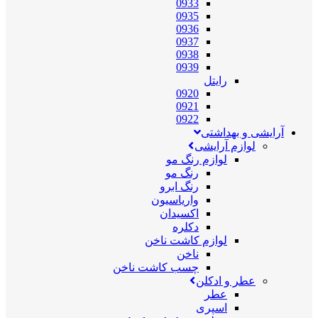
0933
0935
0936
0937
0938
0939
رایتل
0920
0921
0922
آرایشی و بهداشتی
لوازم آرایشی
لوازم رنگ مو
رنگ مو
رنگ ابرو
واریاسیون
اکسیدان
دکلره
لوازم کاشت ناخن
ناخن
چسب کاشت ناخن
عطر و ادکلن
عطر
اسپری