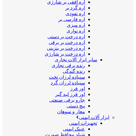
اره افقی بر شارژی
اره گرد بر
اره نفوذی
اره فارسی بر
اره میزی
اره نواری
اره درخت بر دستی
اره درخت بر برقی
اره درخت بر بنزینی
اره درخت بر شارژی
سایر ابزار آلات نجاری
رنده برقی نجاری
رنده گندگی
سنباده لرزان تخت
سنباده لرزان گرد
اور فرز
اور فرز لبه گیر
جارو برقی صنعتی
پیچ دستی
مغار و سوهان
ابزار آلات ایمنی
تجهیزات ایمنی
عینک ایمنی
شیلد محافظ صورت