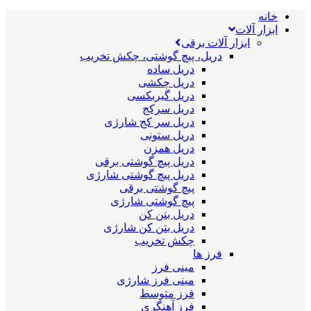
خانه
ابزار آلات
ابزار آلات برقی
دریل، پیچ گوشتی، چکش تخریب
دریل ساده
دریل چکشی
دریل گیربکسی
دریل سرکج
دریل سر کج شارژی
دریل ستونی
دریل همزن
دریل پیچ گوشتی برقی
دریل پیچ گوشتی شارژی
پیچ گوشتی برقی
پیچ گوشتی شارژی
دریل بتن کن
دریل بتن کن شارژی
چکش تخریب
فرز ها
مینی فرز
مینی فرز شارژی
فرز متوسط
فرز آهنگری