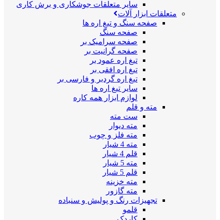
سایر متعلقات جوشکاری و برش کاری
متعلقات ابزار آلات
صفحه سنگ و تیغ اره ها
صفحه سنگ
صفحه سرامیک بر
صفحه گرانیت بر
تیغ اره عمود بر
تیغ اره افقی بر
تیغ اره گردبر و فارسی بر
سایر تیغ اره ها
لوازم ابزار همه کاره
مته و قلم
ست مته
مته دیوار
مته فلز و چوب
مته 4 شیار
قلم 4 شیار
مته 5 شیار
قلم 5 شیار
مته خزینه
مته گازور
تجهیزات رنگ و پولیش و سنباده
قلمو
کاردک