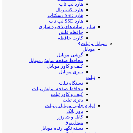
هارد لپ تاپ
هارد اکسترنال
هارد SSD دسکتاپ
هارد SSD لپ تاپ
سایر رسانه های ذخیره سازی
حافظه فلش
کارت حافظه
موبایل و تبلت
موبایل
گوشی موبایل
محافظ صفحه نمایش موبایل
کیف و کاور موبایل
باتری موبایل
تبلت
دستگاه تبلت
محافظ صفحه نمایش تبلت
کیف و کاور تبلت
باتری تبلت
لوازم جانبی موبایل و تبلت
پاور بانک
کابل و شارژر
مبدل برق
دسته نگهدارنده موبایل