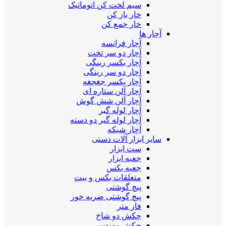
سیم لخت کن اتوماتیک
خار باز کن
خار جمع کن
آچار ها
آچار فرانسه
آچار دو سر تخت
آچار یکسر رینگی
آچار دو سر رینگی
آچار یکسر جغجغه
آچار آلن ستاره ای
آچار آلن شش گوش
آچار لوله گیر
آچار لوله گیر دو دسته
آچار شبکه
سایر ابزار آلات دستی
ست ابزار
جعبه ابزار
جعبه بکس
متعلقات بکس و بیت
پیچ گوشتی
پیچ گوشتی ضربه خور
فاز متر
چکش دو شاخ
چکش مهندسی