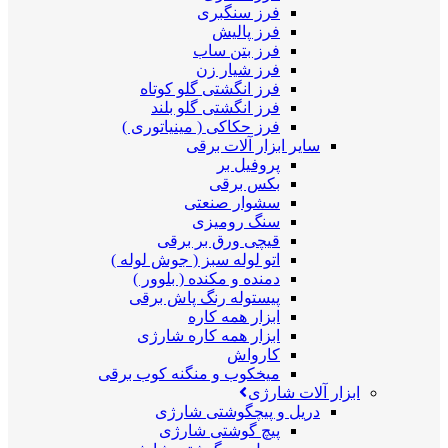
فرز سنگبری
فرز پالیش
فرز بتن ساب
فرز شیار زن
فرز انگشتی گلو کوتاه
فرز انگشتی گلو بلند
فرز حکاکی ( مینیاتوری )
سایر ابزار آلات برقی
پروفیل بر
بکس برقی
سشوار صنعتی
سنگ رومیزی
قیچی ورق بر برقی
اتو لوله سبز ( جوش لوله )
دمنده و مکنده ( بلوور )
پیستوله رنگ پاش برقی
ابزار همه کاره
ابزار همه کاره شارژی
کارواش
میخکوب و منگنه کوب برقی
ابزار آلات شارژی
دریل و پیچگوشتی شارژی
پیچ گوشتی شارژی