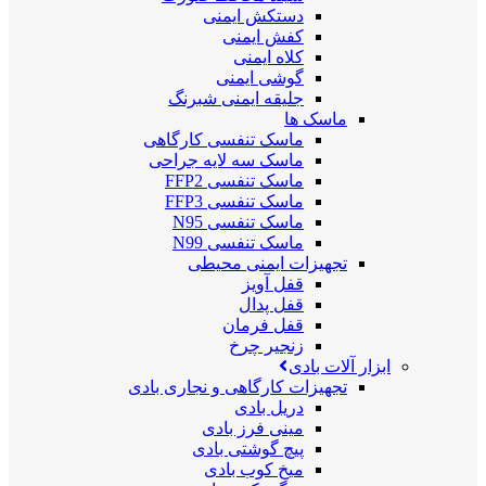
دستکش ایمنی
کفش ایمنی
کلاه ایمنی
گوشی ایمنی
جلیقه ایمنی شبرنگ
ماسک ها
ماسک تنفسی کارگاهی
ماسک سه لایه جراحی
ماسک تنفسی FFP2
ماسک تنفسی FFP3
ماسک تنفسی N95
ماسک تنفسی N99
تجهیزات ایمنی محیطی
قفل آویز
قفل پدال
قفل فرمان
زنجیر چرخ
ابزار آلات بادی
تجهیزات کارگاهی و نجاری بادی
دریل بادی
مینی فرز بادی
پیچ گوشتی بادی
میخ کوب بادی