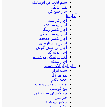
سیم لخت کن اتوماتیک
خار باز کن
خار جمع کن
آچار ها
آچار فرانسه
آچار دو سر تخت
آچار یکسر رینگی
آچار دو سر رینگی
آچار یکسر جغجغه
آچار آلن ستاره ای
آچار آلن شش گوش
آچار لوله گیر
آچار لوله گیر دو دسته
آچار شبکه
سایر ابزار آلات دستی
ست ابزار
جعبه ابزار
جعبه بکس
متعلقات بکس و بیت
پیچ گوشتی
پیچ گوشتی ضربه خور
فاز متر
چکش دو شاخ
چکش مهندسی