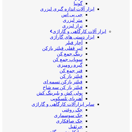
گونیا
ابزار آلات اندازه گیری لیزری
جی پی اس
متر لیزری
تراز لیزری
ابزار آلات کارگاهی و گاراژی
ابزار دستی های گاراژی
آچار فیلر
انبر قفلی فیلتر بازکن
رینگ جمع کن
سوپاپ جمع کن
گیره رومیزی
فنر جمع کن
فیلتر باز کن
فیلتر بازکن تسمه ای
فیلتر باز کن سه شاخ
پولی کش و بلبرینگ کش
آهنربای تلسکوپی
سایر ابزارآلات کارگاهی و گاراژی
جک روغنی
جک سوسماری
جک صافکاری
جرثقیل