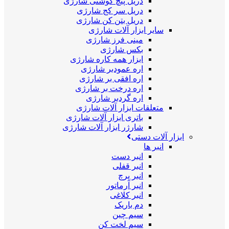
دریل پیچ گوشتی شارژی
دریل سر کج شارژی
دریل بتن کن شارژی
سایر ابزار آلات شارژی
مینی فرز شارژی
بکس شارژی
ابزار همه کاره شارژی
اره عمودبر شارژی
اره افقی بر شارژی
اره درخت بر شارژی
اره گردبر شارژی
متعلقات ابزار آلات شارژی
باتری ابزار آلات شارژی
شارژر ابزار آلات شارژی
ابزار آلات دستی
انبر ها
انبر دست
انبر قفلی
انبر پرچ
انبر آرماتور
انبر کلاغی
دم باریک
سیم چین
سیم لخت کن