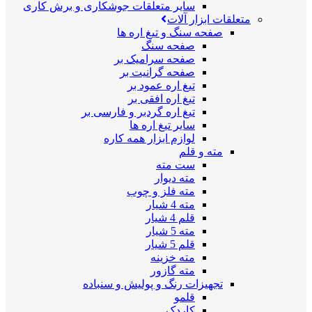
سایر متعلقات جوشکاری و برش کاری
متعلقات ابزار آلات
صفحه سنگ و تیغ اره ها
صفحه سنگ
صفحه سرامیک بر
صفحه گرانیت بر
تیغ اره عمود بر
تیغ اره افقی بر
تیغ اره گردبر و فارسی بر
سایر تیغ اره ها
لوازم ابزار همه کاره
مته و قلم
ست مته
مته دیوار
مته فلز و چوب
مته 4 شیار
قلم 4 شیار
مته 5 شیار
قلم 5 شیار
مته خزینه
مته گازور
تجهیزات رنگ و پولیش و سنباده
قلمو
کاردک