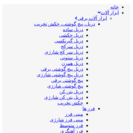
خانه
ابزار آلات
ابزار آلات برقی
دریل، پیچ گوشتی، چکش تخریب
دریل ساده
دریل چکشی
دریل گیربکسی
دریل سرکج
دریل سر کج شارژی
دریل ستونی
دریل همزن
دریل پیچ گوشتی برقی
دریل پیچ گوشتی شارژی
پیچ گوشتی برقی
پیچ گوشتی شارژی
دریل بتن کن
دریل بتن کن شارژی
چکش تخریب
فرز ها
مینی فرز
مینی فرز شارژی
فرز متوسط
فرز آهنگری