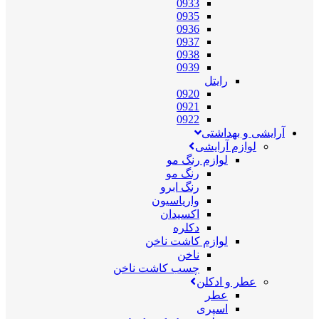
0933
0935
0936
0937
0938
0939
رایتل
0920
0921
0922
آرایشی و بهداشتی
لوازم آرایشی
لوازم رنگ مو
رنگ مو
رنگ ابرو
واریاسیون
اکسیدان
دکلره
لوازم کاشت ناخن
ناخن
چسب کاشت ناخن
عطر و ادکلن
عطر
اسپری