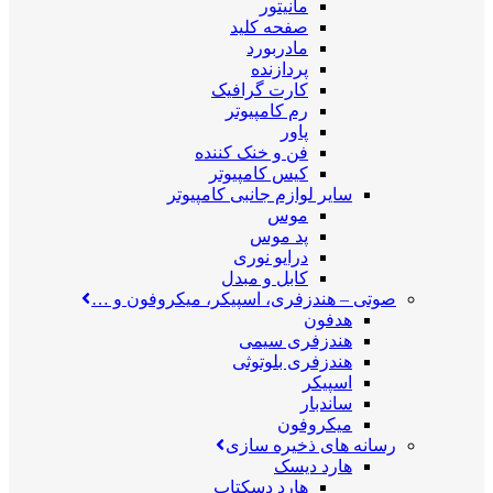
مانیتور
صفحه کلید
مادربورد
پردازنده
کارت گرافیک
رم کامپیوتر
پاور
فن و خنک کننده
کیس کامپیوتر
سایر لوازم جانبی کامپیوتر
موس
پد موس
درایو نوری
کابل و مبدل
صوتی
–
هندزفری، اسپیکر، میکروفون و …
هدفون
هندزفری سیمی
هندزفری بلوتوثی
اسپیکر
ساندبار
میکروفون
رسانه های ذخیره سازی
هارد دیسک
هارد دسکتاپ