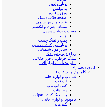
مواد پولیش
پد پولیش
ورق سنباده
صفحه فلاپ دیسک
فرچه و برس سیمی
سنباده چتری و انگشتی
چسب و مواد شیمیایی
چسب
پمپ و تفنگ چسب
مواد تمیز کننده صنعتی
سایر مواد شیمیایی
چراغ قوه و نور افکن
شلنگ خرطومی فرز حکاکی
سایر متعلقات ابزار آلات
کالای دیجیتال
کامپیوتر و لپ تاپ
لپ تاپ و لوازم جانبی
لپ تاپ
کیف لپ تاپ
رم لپتاپ
پایه خنک کننده coolpad
کامپیوتر و لوازم جانبی
کامپیوتر