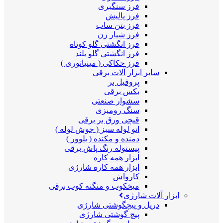
فرز سنگبری
فرز پالیش
فرز بتن ساب
فرز شیار زن
فرز انگشتی گلو کوتاه
فرز انگشتی گلو بلند
فرز حکاکی ( مینیاتوری )
سایر ابزار آلات برقی
پروفیل بر
بکس برقی
سشوار صنعتی
سنگ رومیزی
قیچی ورق بر برقی
اتو لوله سبز ( جوش لوله )
دمنده و مکنده ( بلوور )
پیستوله رنگ پاش برقی
ابزار همه کاره
ابزار همه کاره شارژی
کارواش
میخکوب و منگنه کوب برقی
ابزار آلات شارژی
دریل و پیچگوشتی شارژی
پیچ گوشتی شارژی