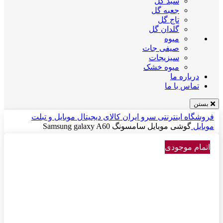
سبد گل
جعبه گل
تاج گل
گلدان گل
میوه
صیفی جات
سبزیجات
میوه خشک
درباره ما
تماس با ما
بستن
فروشگاه اینترنتی سرو ایران
کالای دیجیتال
موبایل و تبلت
موبایل
گوشی موبایل سامسونگ Samsung galaxy A60
اتمام موجودی