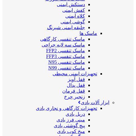
دستکش ایمنی
کفش ایمنی
کلاه ایمنی
گوشی ایمنی
جلیقه ایمنی شبرنگ
ماسک ها
ماسک تنفسی کارگاهی
ماسک سه لایه جراحی
ماسک تنفسی FFP2
ماسک تنفسی FFP3
ماسک تنفسی N95
ماسک تنفسی N99
تجهیزات ایمنی محیطی
قفل آویز
قفل پدال
قفل فرمان
زنجیر چرخ
ابزار آلات بادی
تجهیزات کارگاهی و نجاری بادی
دریل بادی
مینی فرز بادی
پیچ گوشتی بادی
میخ کوب بادی