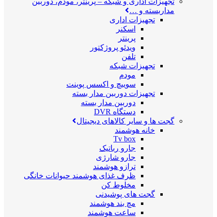
تجهیزات اداری و شبکه
–
پرینتر، مودم، دوربین
مداربسته و …
تجهیزات اداری
اسکنر
پرینتر
ویدئو پروژکتور
تلفن
تجهیزات شبکه
مودم
سوییچ و اکسس پوینت
تجهیزات دوربین مدار بسته
دوربین مدار بسته
دستگاه DVR
گجت ها و سایر کالاهای دیجیتال
خانه هوشمند
Tv box
جارو رباتیک
جارو شارژی
ترازو هوشمند
ظرف غذای هوشمند حیوانات خانگی
مخلوط کن
گجت های پوشیدنی
مچ بند هوشمند
ساعت هوشمند