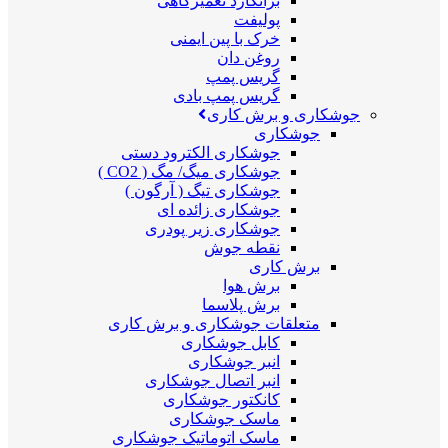
برانکارد تعمیرگاهی
پولیفت
خرک با پین ایمنی
روغن دان
گریس پمپ
گریس پمپ بادی
جوشکاری و برش کاری
جوشکاری
جوشکاری الکترود دستی
جوشکاری میگ/ مگ ( CO2 )
جوشکاری تیگ ( آرگون )
جوشکاری زائده ای
جوشکاری زیر پودری
نقطه جوش
برش کاری
برش هوا
برش پلاسما
متعلقات جوشکاری و برش کاری
کابل جوشکاری
انبر جوشکاری
انبر اتصال جوشکاری
کانکتور جوشکاری
ماسک جوشکاری
ماسک اتوماتیک جوشکاری