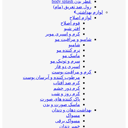
عطر بدن body splash
رول ضد تعریق (مام)
لوازم بهداشتی
لوازم اصلاح
فوم اصلاح
افتر شیو
کرم و اسپری موبر
شامپو و مراقبت مو
شامپو
نرم کننده مو
ماسک مو
سرم و تونیک مو
اسپری دو فاز
کرم و مراقبت پوست
مرطوب کننده و آبرسان پوست
کرم ضد آفتاب
کرم دور چشم
کرم روز و شب
پاک کننده های صورت
ماسک صورت و بدن
بهداشت دهان و دندان
مسواک
مسواک برقی
خمیر دندان