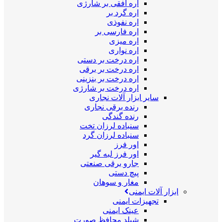
اره افقی بر شارژی
اره گرد بر
اره نفوذی
اره فارسی بر
اره میزی
اره نواری
اره درخت بر دستی
اره درخت بر برقی
اره درخت بر بنزینی
اره درخت بر شارژی
سایر ابزار آلات نجاری
رنده برقی نجاری
رنده گندگی
سنباده لرزان تخت
سنباده لرزان گرد
اور فرز
اور فرز لبه گیر
جارو برقی صنعتی
پیچ دستی
مغار و سوهان
ابزار آلات ایمنی
تجهیزات ایمنی
عینک ایمنی
شیلد محافظ صورت