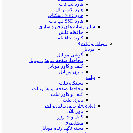
هارد لپ تاپ
هارد اکسترنال
هارد SSD دسکتاپ
هارد SSD لپ تاپ
سایر رسانه های ذخیره سازی
حافظه فلش
کارت حافظه
موبایل و تبلت
موبایل
گوشی موبایل
محافظ صفحه نمایش موبایل
کیف و کاور موبایل
باتری موبایل
تبلت
دستگاه تبلت
محافظ صفحه نمایش تبلت
کیف و کاور تبلت
باتری تبلت
لوازم جانبی موبایل و تبلت
پاور بانک
کابل و شارژر
مبدل برق
دسته نگهدارنده موبایل