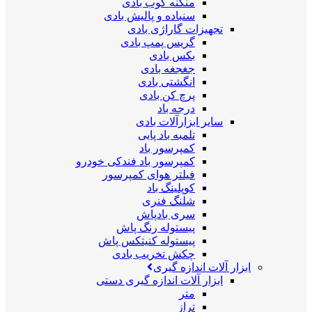
منگنه کوب بادی
سنباده و پالیش بادی
تجهیزات گاراژی بادی
گریس پمپ بادی
بکس بادی
جغجغه بادی
انگشتی بادی
پرچ کن بادی
درجه باد
سایر ابزارآلات بادی
تلمبه باد پایی
کمپرسور باد
کمپرسور باد فندکی خودرو
فیلتر هوای کمپرسور
کوپلینگ باد
شلنگ فنری
سری بادپاش
پیستوله رنگ پاش
پیستوله کنیتکس پاش
چکش تخریب بادی
ابزار آلات اندازه گیری
ابزار آلات اندازه گیری دستی
متر
تراز