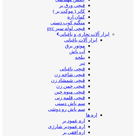
قیچی ورق بر
کاتر ( موکت بر )
کمان اره
منگنه کوب دستی
قیچی لوله سبز pvc
ابزار آلات نجاری و باغبانی
ابزار آلات باغبانی
موتور برق
آب پاش
بیلچه
تبر
قیچی باغبانی
قیچی شاخه زن
قیچی شمشاد زن
قیچی چمن زن
قیچی میوه چین
قیچی قلمه زنی
سم پاش دستی
سم پاش رو دوشی
اره ها
اره عمود بر
اره عمودبر شارژی
اره افقی بر