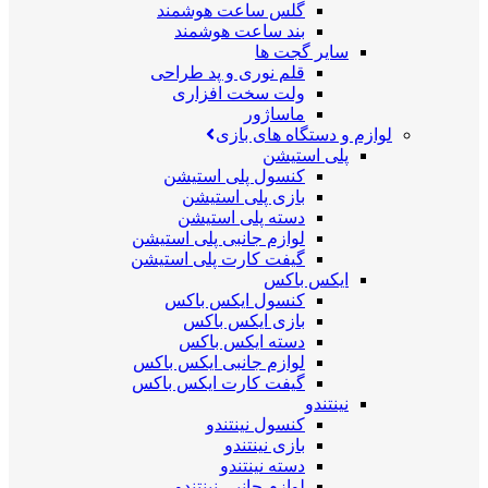
گلس ساعت هوشمند
بند ساعت هوشمند
سایر گجت ها
قلم نوری و پد طراحی
ولت سخت افزاری
ماساژور
لوازم و دستگاه های بازی
پلی استیشن
کنسول پلی استیشن
بازی پلی استیشن
دسته پلی استیشن
لوازم جانبی پلی استیشن
گیفت کارت پلی استیشن
ایکس باکس
کنسول ایکس باکس
بازی ایکس باکس
دسته ایکس باکس
لوازم جانبی ایکس باکس
گیفت کارت ایکس باکس
نینتندو
کنسول نینتندو
بازی نینتندو
دسته نینتندو
لوازم جانبی نینتندو