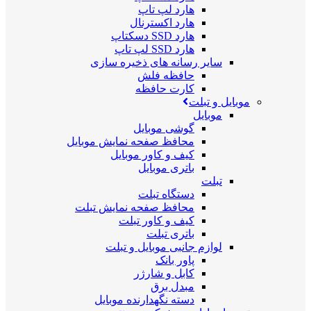
هارد لپ تاپ
هارد اکسترنال
هارد SSD دسکتاپ
هارد SSD لپ تاپ
سایر رسانه های ذخیره سازی
حافظه فلش
کارت حافظه
موبایل و تبلت
موبایل
گوشی موبایل
محافظ صفحه نمایش موبایل
کیف و کاور موبایل
باتری موبایل
تبلت
دستگاه تبلت
محافظ صفحه نمایش تبلت
کیف و کاور تبلت
باتری تبلت
لوازم جانبی موبایل و تبلت
پاور بانک
کابل و شارژر
مبدل برق
دسته نگهدارنده موبایل