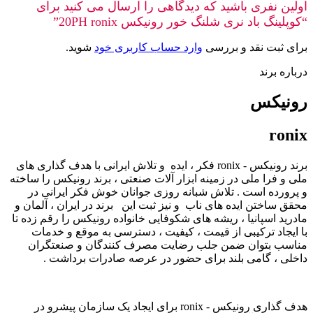
اولین نفری باشید که دیدگاهی را ارسال می کنید برای
“کوپلینگ باد نری شلنگ خور رونیکس 20PH ronix”
برای ثبت نقد و بررسی
وارد حساب کاربری خود
شوید.
درباره برند
رونیکس
ronix
برند رونیکس - ronix فکر ، ایده و تلاش ایرانی با هدف گذاری های
ملی و فرا ملی در زمینه ابزار آلات صنعتی ، برند رونیکس را ساخته
و پرورده است . تلاش شبانه روزی جوانان خوش فکر ایرانی در
محقق ساختن ایده های ناب و نیز ثبت این برند در ایران ، آلمان و
مادرید اسپانیا ، ریشه های شکوفایی خانواده رونیکس را رقم زده تا
با ایجاد ترکیبی از قیمت ، کیفیت ، دسترسی به موقع و خدمات
مناسب بتوان ضمن جلب رضایت مصرف کنندگان و صنعتگران
داخلی ، گامی بلند برای حضور در عرصه صادرات برداشت .
هدف گذاری رونیکس - ronix برای ایجاد یک سازمان پیشرو در