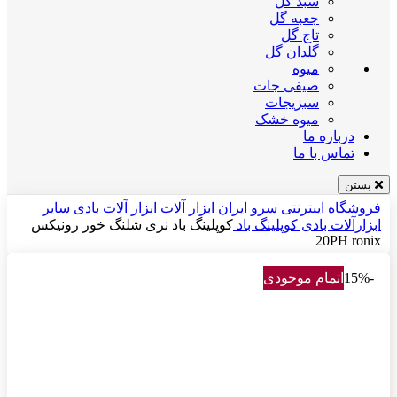
سبد گل
جعبه گل
تاج گل
گلدان گل
میوه
صیفی جات
سبزیجات
میوه خشک
درباره ما
تماس با ما
بستن
فروشگاه اینترنتی سرو ایران
ابزار آلات
ابزار آلات بادی
سایر
ابزارآلات بادی
کوپلینگ باد
کوپلینگ باد نری شلنگ خور رونیکس
20PH ronix
-15%
اتمام موجودی