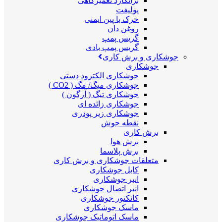
برانکارد تعمیرگاهی
پولیفت
خرک با پین ایمنی
روغن دان
گریس پمپ
گریس پمپ بادی
جوشکاری و برش کاری
جوشکاری
جوشکاری الکترود دستی
جوشکاری میگ/ مگ ( CO2 )
جوشکاری تیگ ( آرگون )
جوشکاری زائده ای
جوشکاری زیر پودری
نقطه جوش
برش کاری
برش هوا
برش پلاسما
متعلقات جوشکاری و برش کاری
کابل جوشکاری
انبر جوشکاری
انبر اتصال جوشکاری
کانکتور جوشکاری
ماسک جوشکاری
ماسک اتوماتیک جوشکاری