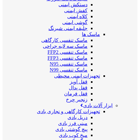
دستکش ایمنی
کفش ایمنی
کلاه ایمنی
گوشی ایمنی
جلیقه ایمنی شبرنگ
ماسک ها
ماسک تنفسی کارگاهی
ماسک سه لایه جراحی
ماسک تنفسی FFP2
ماسک تنفسی FFP3
ماسک تنفسی N95
ماسک تنفسی N99
تجهیزات ایمنی محیطی
قفل آویز
قفل پدال
قفل فرمان
زنجیر چرخ
ابزار آلات بادی
تجهیزات کارگاهی و نجاری بادی
دریل بادی
مینی فرز بادی
پیچ گوشتی بادی
میخ کوب بادی