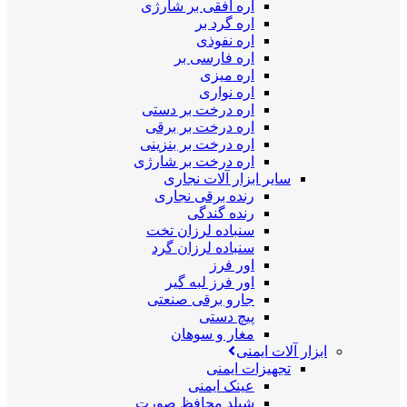
اره افقی بر شارژی
اره گرد بر
اره نفوذی
اره فارسی بر
اره میزی
اره نواری
اره درخت بر دستی
اره درخت بر برقی
اره درخت بر بنزینی
اره درخت بر شارژی
سایر ابزار آلات نجاری
رنده برقی نجاری
رنده گندگی
سنباده لرزان تخت
سنباده لرزان گرد
اور فرز
اور فرز لبه گیر
جارو برقی صنعتی
پیچ دستی
مغار و سوهان
ابزار آلات ایمنی
تجهیزات ایمنی
عینک ایمنی
شیلد محافظ صورت