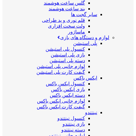
گلس ساعت هوشمند
بند ساعت هوشمند
سایر گجت ها
قلم نوری و پد طراحی
ولت سخت افزاری
ماساژور
لوازم و دستگاه های بازی
پلی استیشن
کنسول پلی استیشن
بازی پلی استیشن
دسته پلی استیشن
لوازم جانبی پلی استیشن
گیفت کارت پلی استیشن
ایکس باکس
کنسول ایکس باکس
بازی ایکس باکس
دسته ایکس باکس
لوازم جانبی ایکس باکس
گیفت کارت ایکس باکس
نینتندو
کنسول نینتندو
بازی نینتندو
دسته نینتندو
لوازم جانبی نینتندو