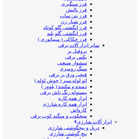
فرز سنگبری
فرز پالیش
فرز بتن ساب
فرز شیار زن
فرز انگشتی گلو کوتاه
فرز انگشتی گلو بلند
فرز حکاکی ( مینیاتوری )
سایر ابزار آلات برقی
پروفیل بر
بکس برقی
سشوار صنعتی
سنگ رومیزی
قیچی ورق بر برقی
اتو لوله سبز ( جوش لوله )
دمنده و مکنده ( بلوور )
پیستوله رنگ پاش برقی
ابزار همه کاره
ابزار همه کاره شارژی
کارواش
میخکوب و منگنه کوب برقی
ابزار آلات شارژی
دریل و پیچگوشتی شارژی
پیچ گوشتی شارژی