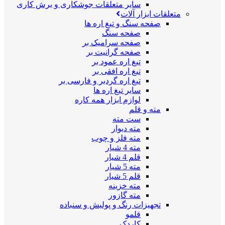
سایر متعلقات جوشکاری و برش کاری
متعلقات ابزار آلات
صفحه سنگ و تیغ اره ها
صفحه سنگ
صفحه سرامیک بر
صفحه گرانیت بر
تیغ اره عمود بر
تیغ اره افقی بر
تیغ اره گردبر و فارسی بر
سایر تیغ اره ها
لوازم ابزار همه کاره
مته و قلم
ست مته
مته دیوار
مته فلز و چوب
مته 4 شیار
قلم 4 شیار
مته 5 شیار
قلم 5 شیار
مته خزینه
مته گازور
تجهیزات رنگ و پولیش و سنباده
قلمو
کاردک