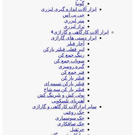
گونیا
ابزار آلات اندازه گیری لیزری
جی پی اس
متر لیزری
تراز لیزری
ابزار آلات کارگاهی و گاراژی
ابزار دستی های گاراژی
آچار فیلر
انبر قفلی فیلتر بازکن
رینگ جمع کن
سوپاپ جمع کن
گیره رومیزی
فنر جمع کن
فیلتر باز کن
فیلتر بازکن تسمه ای
فیلتر باز کن سه شاخ
پولی کش و بلبرینگ کش
آهنربای تلسکوپی
سایر ابزارآلات کارگاهی و گاراژی
جک روغنی
جک سوسماری
جک صافکاری
جرثقیل