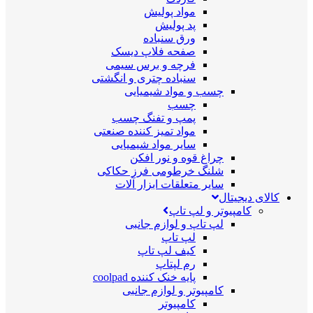
مواد پولیش
پد پولیش
ورق سنباده
صفحه فلاپ دیسک
فرچه و برس سیمی
سنباده چتری و انگشتی
چسب و مواد شیمیایی
چسب
پمپ و تفنگ چسب
مواد تمیز کننده صنعتی
سایر مواد شیمیایی
چراغ قوه و نور افکن
شلنگ خرطومی فرز حکاکی
سایر متعلقات ابزار آلات
کالای دیجیتال
کامپیوتر و لپ تاپ
لپ تاپ و لوازم جانبی
لپ تاپ
کیف لپ تاپ
رم لپتاپ
پایه خنک کننده coolpad
کامپیوتر و لوازم جانبی
کامپیوتر