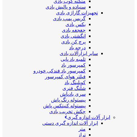
منگنه کوب بادی
سنباده و پالیش بادی
تجهیزات گاراژی بادی
گریس پمپ بادی
بکس بادی
جغجغه بادی
انگشتی بادی
پرچ کن بادی
درجه باد
سایر ابزارآلات بادی
تلمبه باد پایی
کمپرسور باد
کمپرسور باد فندکی خودرو
فیلتر هوای کمپرسور
کوپلینگ باد
شلنگ فنری
سری بادپاش
پیستوله رنگ پاش
پیستوله کنیتکس پاش
چکش تخریب بادی
ابزار آلات اندازه گیری
ابزار آلات اندازه گیری دستی
متر
تراز