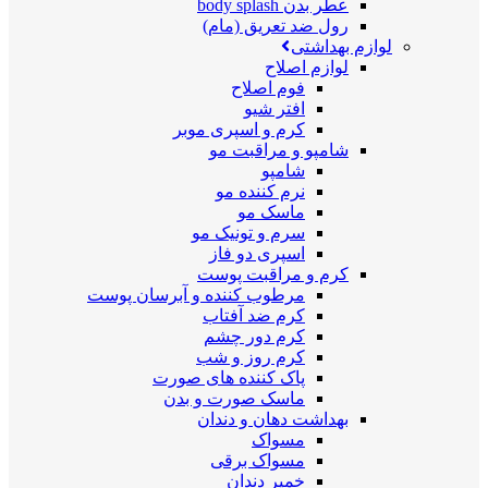
عطر بدن body splash
رول ضد تعریق (مام)
لوازم بهداشتی
لوازم اصلاح
فوم اصلاح
افتر شیو
کرم و اسپری موبر
شامپو و مراقبت مو
شامپو
نرم کننده مو
ماسک مو
سرم و تونیک مو
اسپری دو فاز
کرم و مراقبت پوست
مرطوب کننده و آبرسان پوست
کرم ضد آفتاب
کرم دور چشم
کرم روز و شب
پاک کننده های صورت
ماسک صورت و بدن
بهداشت دهان و دندان
مسواک
مسواک برقی
خمیر دندان