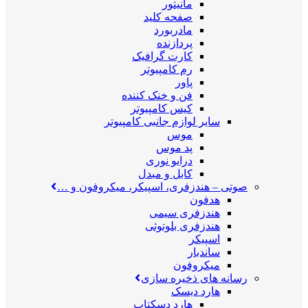
مانیتور
صفحه کلید
مادربورد
پردازنده
کارت گرافیک
رم کامپیوتر
پاور
فن و خنک کننده
کیس کامپیوتر
سایر لوازم جانبی کامپیوتر
موس
پد موس
درایو نوری
کابل و مبدل
صوتی
–
هندزفری، اسپیکر، میکروفون و …
هدفون
هندزفری سیمی
هندزفری بلوتوثی
اسپیکر
ساندبار
میکروفون
رسانه های ذخیره سازی
هارد دیسک
هارد دسکتاپ