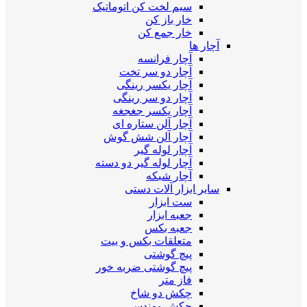
سیم لخت کن اتوماتیک
خار باز کن
خار جمع کن
آچار ها
آچار فرانسه
آچار دو سر تخت
آچار یکسر رینگی
آچار دو سر رینگی
آچار یکسر جغجغه
آچار آلن ستاره ای
آچار آلن شش گوش
آچار لوله گیر
آچار لوله گیر دو دسته
آچار شبکه
سایر ابزار آلات دستی
ست ابزار
جعبه ابزار
جعبه بکس
متعلقات بکس و بیت
پیچ گوشتی
پیچ گوشتی ضربه خور
فاز متر
چکش دو شاخ
چکش مهندسی