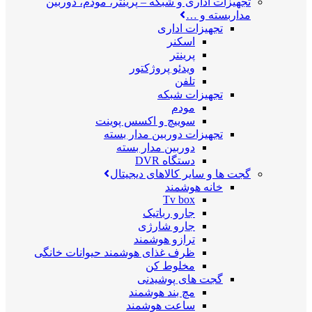
تجهیزات اداری و شبکه
–
پرینتر، مودم، دوربین
مداربسته و …
تجهیزات اداری
اسکنر
پرینتر
ویدئو پروژکتور
تلفن
تجهیزات شبکه
مودم
سوییچ و اکسس پوینت
تجهیزات دوربین مدار بسته
دوربین مدار بسته
دستگاه DVR
گجت ها و سایر کالاهای دیجیتال
خانه هوشمند
Tv box
جارو رباتیک
جارو شارژی
ترازو هوشمند
ظرف غذای هوشمند حیوانات خانگی
مخلوط کن
گجت های پوشیدنی
مچ بند هوشمند
ساعت هوشمند