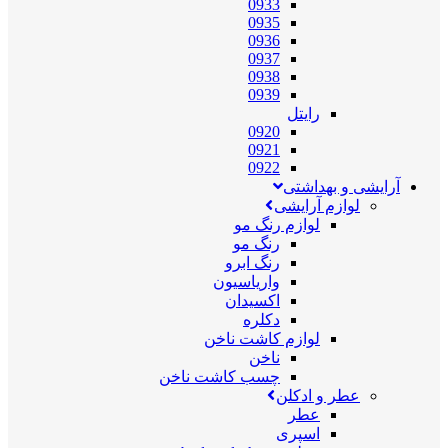
0933
0935
0936
0937
0938
0939
رایتل
0920
0921
0922
آرایشی و بهداشتی
لوازم آرایشی
لوازم رنگ مو
رنگ مو
رنگ ابرو
واریاسیون
اکسیدان
دکلره
لوازم کاشت ناخن
ناخن
چسب کاشت ناخن
عطر و ادکلن
عطر
اسپری