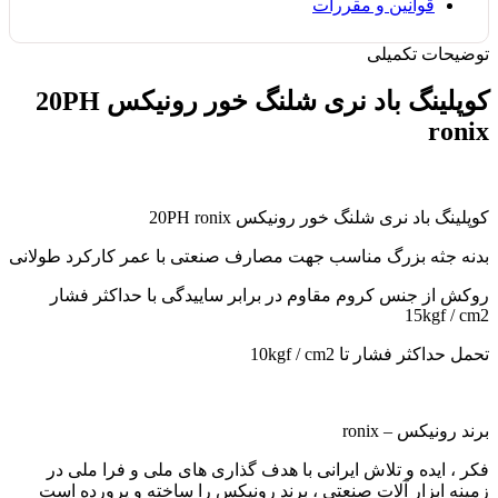
قوانین و مقررات
توضیحات تکمیلی
کوپلینگ باد نری شلنگ خور رونیکس 20PH
ronix
کوپلینگ باد نری شلنگ خور رونیکس 20PH ronix
بدنه جثه بزرگ مناسب جهت مصارف صنعتی با عمر کارکرد طولانی
روکش از جنس کروم مقاوم در برابر ساییدگی با حداکثر فشار
15kgf / cm2
تحمل حداکثر فشار تا 10kgf / cm2
برند رونیکس – ronix
فکر ، ایده و تلاش ایرانی با هدف گذاری های ملی و فرا ملی در
زمینه ابزار آلات صنعتی ، برند رونیکس را ساخته و پرورده است