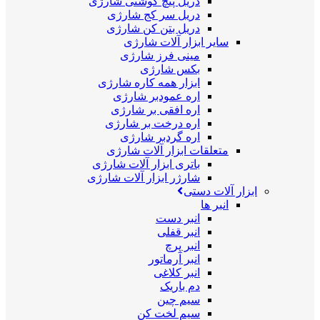
دریل پیچ گوشتی شارژی
دریل سر کج شارژی
دریل بتن کن شارژی
سایر ابزار آلات شارژی
مینی فرز شارژی
بکس شارژی
ابزار همه کاره شارژی
اره عمودبر شارژی
اره افقی بر شارژی
اره درخت بر شارژی
اره گردبر شارژی
متعلقات ابزار آلات شارژی
باتری ابزار آلات شارژی
شارژر ابزار آلات شارژی
ابزار آلات دستی
انبر ها
انبر دست
انبر قفلی
انبر پرچ
انبر آرماتور
انبر کلاغی
دم باریک
سیم چین
سیم لخت کن