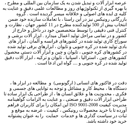
عرصه ابزار آلات و تبدیل شدن به یک سازمان بین المللی و مطرح ،
با بهره گیری از تکنولوژیهای روز و مطالعات علمی دقیق و عنایت به
کلیه ی ایده های اصولی و خلاقانه میسر گردیده است . گروه
بازرگانی رونیکس نیز در این راستا ، با تعاملات سازنده خود ضمن
انتخاب بیش از 500 تولیدکننده مطرح در 11 کشور جهان ، نظارت و
کنترل فنی دقیقی را توسط متخصصین خود در داخل و خارج از
کشور و در تمامی مراحل تولید اعمال میدارد . ابزار آلات برشی و
سوراخ کاری تولید شده در کشورهای فرانسه و آلمان ، ابزار های
بادی تولید شده در کره جنوبی و تایوان ، ابزارهای برقی تولید شده
در کشورهای کره جنوبی ، تایوان و چین و ابزار آلات دستی محصول
کشورهای چین ، استرالیا ، اسپانیا ، تایوان و ترکیه ، ابزار آلات دقیق
تولید شده در کره جنوبی و .... گواه این ادعا است .
دقت در فاکتور های انسانی ( ارگونومی) و مطالعه در ابزار ها ،
دستگاه ها ، محیط کار و مشاغل و توجه به توانایی های جسمی و
فکری ، محدودیت ها و علائق انسان ها ، از طراحی یک ابزار ساده تا
طراحی ابزار آلات دقیق و صنعتی ، و عنایت به الزامات گواهینامه
مدیریت کیفیت ISO 9001-2008 این امکان را برای کاربران فراهم
آورده تا با خرید محصولات رونیکس ، کیفیت ، عرضه به موقع و
ثبات در سیاست گذاری ها و خدمات حمایت را به عنوان پشتوانه
خرید خود داشته باشد.