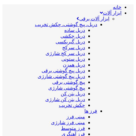
خانه
ابزار آلات
ابزار آلات برقی
دریل، پیچ گوشتی، چکش تخریب
دریل ساده
دریل چکشی
دریل گیربکسی
دریل سرکج
دریل سر کج شارژی
دریل ستونی
دریل همزن
دریل پیچ گوشتی برقی
دریل پیچ گوشتی شارژی
پیچ گوشتی برقی
پیچ گوشتی شارژی
دریل بتن کن
دریل بتن کن شارژی
چکش تخریب
فرز ها
مینی فرز
مینی فرز شارژی
فرز متوسط
فرز آهنگری