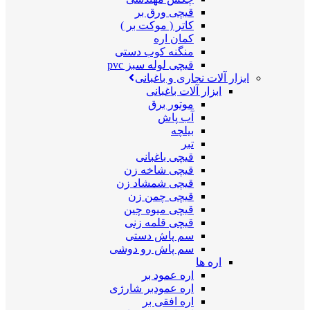
قیچی ورق بر
کاتر ( موکت بر )
کمان اره
منگنه کوب دستی
قیچی لوله سبز pvc
ابزار آلات نجاری و باغبانی
ابزار آلات باغبانی
موتور برق
آب پاش
بیلچه
تبر
قیچی باغبانی
قیچی شاخه زن
قیچی شمشاد زن
قیچی چمن زن
قیچی میوه چین
قیچی قلمه زنی
سم پاش دستی
سم پاش رو دوشی
اره ها
اره عمود بر
اره عمودبر شارژی
اره افقی بر