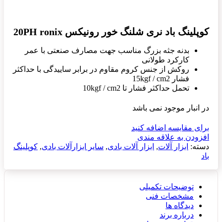
کوپلینگ باد نری شلنگ خور رونیکس 20PH ronix
بدنه جثه بزرگ مناسب جهت مصارف صنعتی با عمر
کارکرد طولانی
روکش از جنس کروم مقاوم در برابر ساییدگی با حداکثر
فشار 15kgf / cm2
تحمل حداکثر فشار تا 10kgf / cm2
در انبار موجود نمی باشد
برای مقایسه اضافه کنید
افزودن به علاقه مندی
دسته:
ابزار آلات
,
ابزار آلات بادی
,
سایر ابزارآلات بادی
,
کوپلینگ
باد
توضیحات تکمیلی
مشخصات فنی
دیدگاه ها
درباره برند