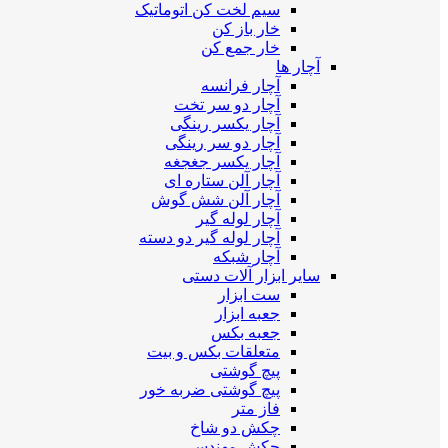
سیم لخت کن اتوماتیک
خار باز کن
خار جمع کن
آچار ها
آچار فرانسه
آچار دو سر تخت
آچار یکسر رینگی
آچار دو سر رینگی
آچار یکسر جغجغه
آچار آلن ستاره ای
آچار آلن شش گوش
آچار لوله گیر
آچار لوله گیر دو دسته
آچار شبکه
سایر ابزار آلات دستی
ست ابزار
جعبه ابزار
جعبه بکس
متعلقات بکس و بیت
پیچ گوشتی
پیچ گوشتی ضربه خور
فاز متر
چکش دو شاخ
چکش مهندسی