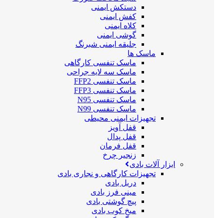
دستکش ایمنی
کفش ایمنی
کلاه ایمنی
گوشی ایمنی
جلیقه ایمنی شبرنگ
ماسک ها
ماسک تنفسی کارگاهی
ماسک سه لایه جراحی
ماسک تنفسی FFP2
ماسک تنفسی FFP3
ماسک تنفسی N95
ماسک تنفسی N99
تجهیزات ایمنی محیطی
قفل آویز
قفل پدال
قفل فرمان
زنجیر چرخ
ابزار آلات بادی
تجهیزات کارگاهی و نجاری بادی
دریل بادی
مینی فرز بادی
پیچ گوشتی بادی
میخ کوب بادی