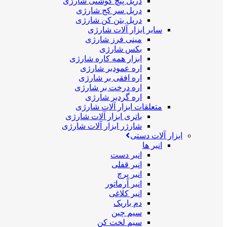
دریل پیچ گوشتی شارژی
دریل سر کج شارژی
دریل بتن کن شارژی
سایر ابزار آلات شارژی
مینی فرز شارژی
بکس شارژی
ابزار همه کاره شارژی
اره عمودبر شارژی
اره افقی بر شارژی
اره درخت بر شارژی
اره گردبر شارژی
متعلقات ابزار آلات شارژی
باتری ابزار آلات شارژی
شارژر ابزار آلات شارژی
ابزار آلات دستی
انبر ها
انبر دست
انبر قفلی
انبر پرچ
انبر آرماتور
انبر کلاغی
دم باریک
سیم چین
سیم لخت کن