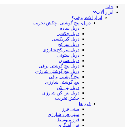
خانه
ابزار آلات
ابزار آلات برقی
دریل، پیچ گوشتی، چکش تخریب
دریل ساده
دریل چکشی
دریل گیربکسی
دریل سرکج
دریل سر کج شارژی
دریل ستونی
دریل همزن
دریل پیچ گوشتی برقی
دریل پیچ گوشتی شارژی
پیچ گوشتی برقی
پیچ گوشتی شارژی
دریل بتن کن
دریل بتن کن شارژی
چکش تخریب
فرز ها
مینی فرز
مینی فرز شارژی
فرز متوسط
فرز آهنگری