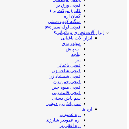
قیچی ورق بر
کاتر ( موکت بر )
کمان اره
منگنه کوب دستی
قیچی لوله سبز pvc
ابزار آلات نجاری و باغبانی
ابزار آلات باغبانی
موتور برق
آب پاش
بیلچه
تبر
قیچی باغبانی
قیچی شاخه زن
قیچی شمشاد زن
قیچی چمن زن
قیچی میوه چین
قیچی قلمه زنی
سم پاش دستی
سم پاش رو دوشی
اره ها
اره عمود بر
اره عمودبر شارژی
اره افقی بر