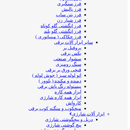
فرز سنگبری
فرز پالیش
فرز بتن ساب
فرز شیار زن
فرز انگشتی گلو کوتاه
فرز انگشتی گلو بلند
فرز حکاکی ( مینیاتوری )
سایر ابزار آلات برقی
پروفیل بر
بکس برقی
سشوار صنعتی
سنگ رومیزی
قیچی ورق بر برقی
اتو لوله سبز ( جوش لوله )
دمنده و مکنده ( بلوور )
پیستوله رنگ پاش برقی
ابزار همه کاره
ابزار همه کاره شارژی
کارواش
میخکوب و منگنه کوب برقی
ابزار آلات شارژی
دریل و پیچگوشتی شارژی
پیچ گوشتی شارژی