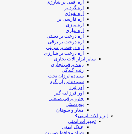
اره افقی بر شارژی
اره گرد بر
اره نفوذی
اره فارسی بر
اره میزی
اره نواری
اره درخت بر دستی
اره درخت بر برقی
اره درخت بر بنزینی
اره درخت بر شارژی
سایر ابزار آلات نجاری
رنده برقی نجاری
رنده گندگی
سنباده لرزان تخت
سنباده لرزان گرد
اور فرز
اور فرز لبه گیر
جارو برقی صنعتی
پیچ دستی
مغار و سوهان
ابزار آلات ایمنی
تجهیزات ایمنی
عینک ایمنی
شیلد محافظ صورت