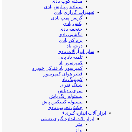
منگنه کوب بادی
سنباده و پالیش بادی
تجهیزات گاراژی بادی
گریس پمپ بادی
بکس بادی
جغجغه بادی
انگشتی بادی
پرچ کن بادی
درجه باد
سایر ابزارآلات بادی
تلمبه باد پایی
کمپرسور باد
کمپرسور باد فندکی خودرو
فیلتر هوای کمپرسور
کوپلینگ باد
شلنگ فنری
سری بادپاش
پیستوله رنگ پاش
پیستوله کنیتکس پاش
چکش تخریب بادی
ابزار آلات اندازه گیری
ابزار آلات اندازه گیری دستی
متر
تراز