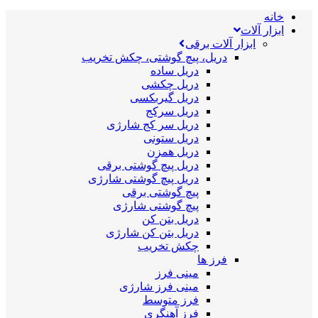
خانه
ابزار آلات
ابزار آلات برقی
دریل، پیچ گوشتی، چکش تخریب
دریل ساده
دریل چکشی
دریل گیربکسی
دریل سرکج
دریل سر کج شارژی
دریل ستونی
دریل همزن
دریل پیچ گوشتی برقی
دریل پیچ گوشتی شارژی
پیچ گوشتی برقی
پیچ گوشتی شارژی
دریل بتن کن
دریل بتن کن شارژی
چکش تخریب
فرز ها
مینی فرز
مینی فرز شارژی
فرز متوسط
فرز آهنگری