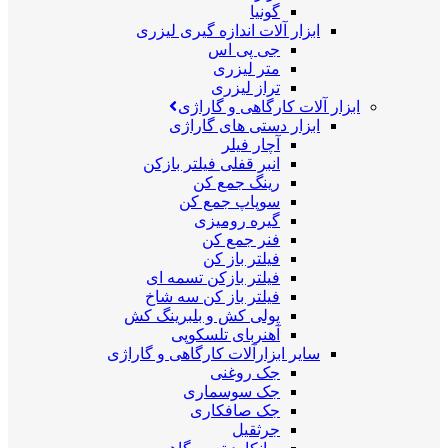
گونیا
ابزار آلات اندازه گیری لیزری
جی پی اس
متر لیزری
تراز لیزری
ابزار آلات کارگاهی و گاراژی
ابزار دستی های گاراژی
آچار فیلر
انبر قفلی فیلتر بازکن
رینگ جمع کن
سوپاپ جمع کن
گیره رومیزی
فنر جمع کن
فیلتر باز کن
فیلتر بازکن تسمه ای
فیلتر باز کن سه شاخ
پولی کش و بلبرینگ کش
آهنربای تلسکوپی
سایر ابزارآلات کارگاهی و گاراژی
جک روغنی
جک سوسماری
جک صافکاری
جرثقیل