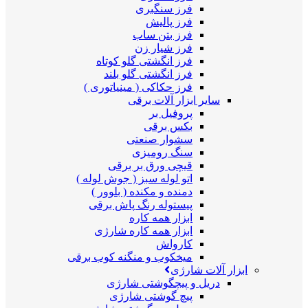
فرز سنگبری
فرز پالیش
فرز بتن ساب
فرز شیار زن
فرز انگشتی گلو کوتاه
فرز انگشتی گلو بلند
فرز حکاکی ( مینیاتوری )
سایر ابزار آلات برقی
پروفیل بر
بکس برقی
سشوار صنعتی
سنگ رومیزی
قیچی ورق بر برقی
اتو لوله سبز ( جوش لوله )
دمنده و مکنده ( بلوور )
پیستوله رنگ پاش برقی
ابزار همه کاره
ابزار همه کاره شارژی
کارواش
میخکوب و منگنه کوب برقی
ابزار آلات شارژی
دریل و پیچگوشتی شارژی
پیچ گوشتی شارژی