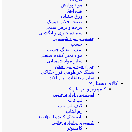
مواد پولیش
پد پولیش
ورق سنباده
صفحه فلاپ دیسک
فرچه و برس سیمی
سنباده چتری و انگشتی
چسب و مواد شیمیایی
چسب
پمپ و تفنگ چسب
مواد تمیز کننده صنعتی
سایر مواد شیمیایی
چراغ قوه و نور افکن
شلنگ خرطومی فرز حکاکی
سایر متعلقات ابزار آلات
کالای دیجیتال
کامپیوتر و لپ تاپ
لپ تاپ و لوازم جانبی
لپ تاپ
کیف لپ تاپ
رم لپتاپ
پایه خنک کننده coolpad
کامپیوتر و لوازم جانبی
کامپیوتر