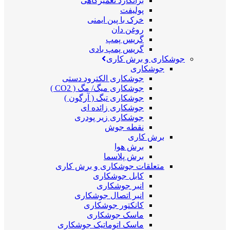
برانکارد تعمیرگاهی
پولیفت
خرک با پین ایمنی
روغن دان
گریس پمپ
گریس پمپ بادی
جوشکاری و برش کاری
جوشکاری
جوشکاری الکترود دستی
جوشکاری میگ/ مگ ( CO2 )
جوشکاری تیگ ( آرگون )
جوشکاری زائده ای
جوشکاری زیر پودری
نقطه جوش
برش کاری
برش هوا
برش پلاسما
متعلقات جوشکاری و برش کاری
کابل جوشکاری
انبر جوشکاری
انبر اتصال جوشکاری
کانکتور جوشکاری
ماسک جوشکاری
ماسک اتوماتیک جوشکاری