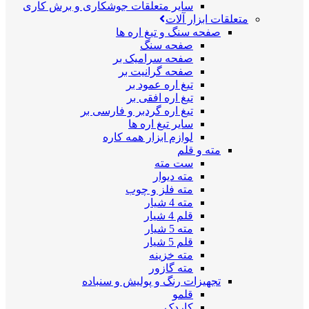
سایر متعلقات جوشکاری و برش کاری
متعلقات ابزار آلات
صفحه سنگ و تیغ اره ها
صفحه سنگ
صفحه سرامیک بر
صفحه گرانیت بر
تیغ اره عمود بر
تیغ اره افقی بر
تیغ اره گردبر و فارسی بر
سایر تیغ اره ها
لوازم ابزار همه کاره
مته و قلم
ست مته
مته دیوار
مته فلز و چوب
مته 4 شیار
قلم 4 شیار
مته 5 شیار
قلم 5 شیار
مته خزینه
مته گازور
تجهیزات رنگ و پولیش و سنباده
قلمو
کاردک