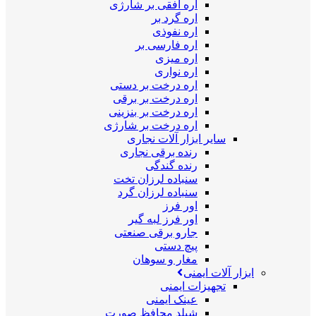
اره افقی بر شارژی
اره گرد بر
اره نفوذی
اره فارسی بر
اره میزی
اره نواری
اره درخت بر دستی
اره درخت بر برقی
اره درخت بر بنزینی
اره درخت بر شارژی
سایر ابزار آلات نجاری
رنده برقی نجاری
رنده گندگی
سنباده لرزان تخت
سنباده لرزان گرد
اور فرز
اور فرز لبه گیر
جارو برقی صنعتی
پیچ دستی
مغار و سوهان
ابزار آلات ایمنی
تجهیزات ایمنی
عینک ایمنی
شیلد محافظ صورت