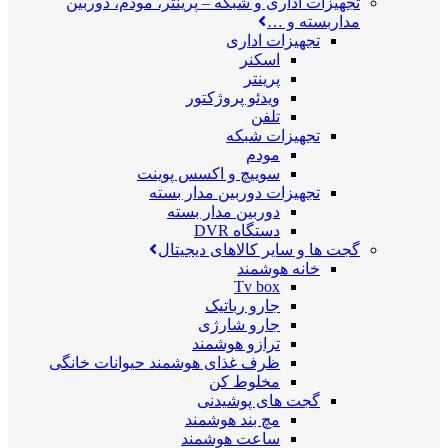
تجهیزات اداری و شبکه
–
پرینتر، مودم، دوربین
مداربسته و …
تجهیزات اداری
اسکنر
پرینتر
ویدئو پروژکتور
تلفن
تجهیزات شبکه
مودم
سوییچ و اکسس پوینت
تجهیزات دوربین مدار بسته
دوربین مدار بسته
دستگاه DVR
گجت ها و سایر کالاهای دیجیتال
خانه هوشمند
Tv box
جارو رباتیک
جارو شارژی
ترازو هوشمند
ظرف غذای هوشمند حیوانات خانگی
مخلوط کن
گجت های پوشیدنی
مچ بند هوشمند
ساعت هوشمند