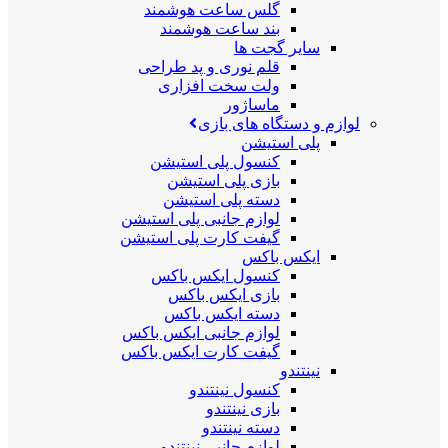
گلس ساعت هوشمند
بند ساعت هوشمند
سایر گجت ها
قلم نوری و پد طراحی
ولت سخت افزاری
ماساژور
لوازم و دستگاه های بازی
پلی استیشن
کنسول پلی استیشن
بازی پلی استیشن
دسته پلی استیشن
لوازم جانبی پلی استیشن
گیفت کارت پلی استیشن
ایکس باکس
کنسول ایکس باکس
بازی ایکس باکس
دسته ایکس باکس
لوازم جانبی ایکس باکس
گیفت کارت ایکس باکس
نینتندو
کنسول نینتندو
بازی نینتندو
دسته نینتندو
لوازم جانبی نینتندو