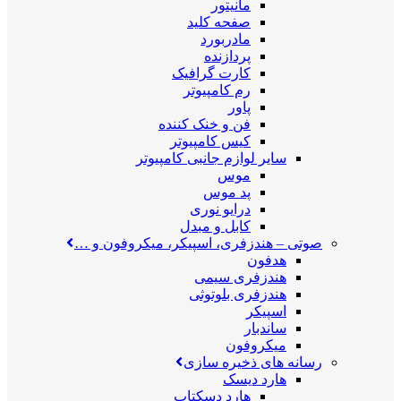
مانیتور
صفحه کلید
مادربورد
پردازنده
کارت گرافیک
رم کامپیوتر
پاور
فن و خنک کننده
کیس کامپیوتر
سایر لوازم جانبی کامپیوتر
موس
پد موس
درایو نوری
کابل و مبدل
صوتی
–
هندزفری، اسپیکر، میکروفون و …
هدفون
هندزفری سیمی
هندزفری بلوتوثی
اسپیکر
ساندبار
میکروفون
رسانه های ذخیره سازی
هارد دیسک
هارد دسکتاپ