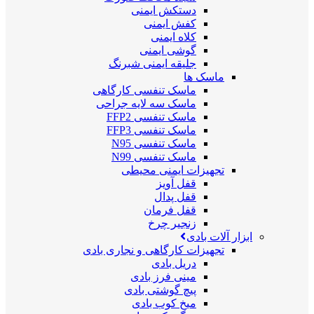
دستکش ایمنی
کفش ایمنی
کلاه ایمنی
گوشی ایمنی
جلیقه ایمنی شبرنگ
ماسک ها
ماسک تنفسی کارگاهی
ماسک سه لایه جراحی
ماسک تنفسی FFP2
ماسک تنفسی FFP3
ماسک تنفسی N95
ماسک تنفسی N99
تجهیزات ایمنی محیطی
قفل آویز
قفل پدال
قفل فرمان
زنجیر چرخ
ابزار آلات بادی
تجهیزات کارگاهی و نجاری بادی
دریل بادی
مینی فرز بادی
پیچ گوشتی بادی
میخ کوب بادی