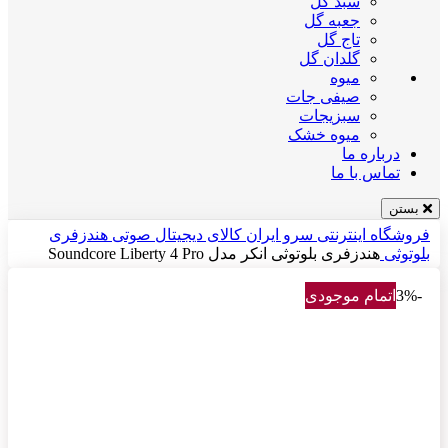
سبد گل
جعبه گل
تاج گل
گلدان گل
میوه
صیفی جات
سبزیجات
میوه خشک
درباره ما
تماس با ما
بستن
فروشگاه اینترنتی سرو ایران
کالای دیجیتال
صوتی
هندزفری
بلوتوثی
هندزفری بلوتوثی انکر مدل Soundcore Liberty 4 Pro
-3%
اتمام موجودی