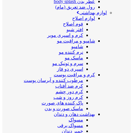
عطر بدن body splash
رول ضد تعریق (مام)
لوازم بهداشتی
لوازم اصلاح
فوم اصلاح
افتر شیو
کرم و اسپری موبر
شامپو و مراقبت مو
شامپو
نرم کننده مو
ماسک مو
سرم و تونیک مو
اسپری دو فاز
کرم و مراقبت پوست
مرطوب کننده و آبرسان پوست
کرم ضد آفتاب
کرم دور چشم
کرم روز و شب
پاک کننده های صورت
ماسک صورت و بدن
بهداشت دهان و دندان
مسواک
مسواک برقی
خمیر دندان