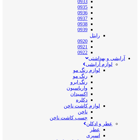
0933
0935
0936
0937
0938
0939
رایتل
0920
0921
0922
آرایشی و بهداشتی
لوازم آرایشی
لوازم رنگ مو
رنگ مو
رنگ ابرو
واریاسیون
اکسیدان
دکلره
لوازم کاشت ناخن
ناخن
چسب کاشت ناخن
عطر و ادکلن
عطر
اسپری