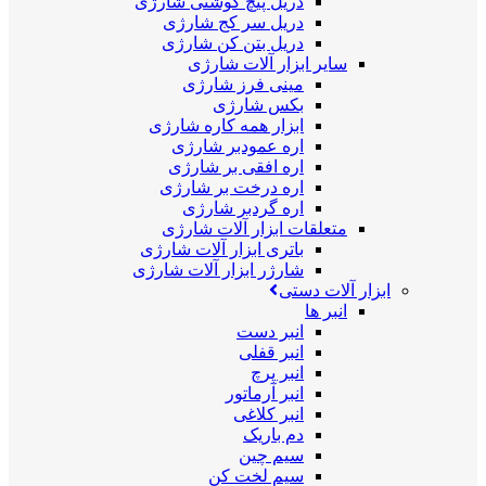
دریل پیچ گوشتی شارژی
دریل سر کج شارژی
دریل بتن کن شارژی
سایر ابزار آلات شارژی
مینی فرز شارژی
بکس شارژی
ابزار همه کاره شارژی
اره عمودبر شارژی
اره افقی بر شارژی
اره درخت بر شارژی
اره گردبر شارژی
متعلقات ابزار آلات شارژی
باتری ابزار آلات شارژی
شارژر ابزار آلات شارژی
ابزار آلات دستی
انبر ها
انبر دست
انبر قفلی
انبر پرچ
انبر آرماتور
انبر کلاغی
دم باریک
سیم چین
سیم لخت کن