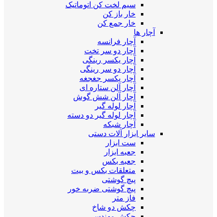
سیم لخت کن اتوماتیک
خار باز کن
خار جمع کن
آچار ها
آچار فرانسه
آچار دو سر تخت
آچار یکسر رینگی
آچار دو سر رینگی
آچار یکسر جغجغه
آچار آلن ستاره ای
آچار آلن شش گوش
آچار لوله گیر
آچار لوله گیر دو دسته
آچار شبکه
سایر ابزار آلات دستی
ست ابزار
جعبه ابزار
جعبه بکس
متعلقات بکس و بیت
پیچ گوشتی
پیچ گوشتی ضربه خور
فاز متر
چکش دو شاخ
چکش مهندسی