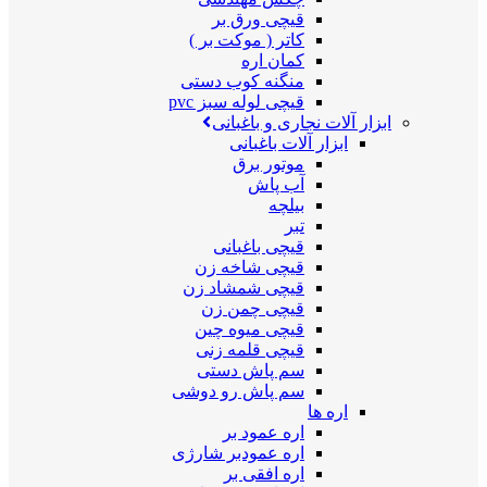
قیچی ورق بر
کاتر ( موکت بر )
کمان اره
منگنه کوب دستی
قیچی لوله سبز pvc
ابزار آلات نجاری و باغبانی
ابزار آلات باغبانی
موتور برق
آب پاش
بیلچه
تبر
قیچی باغبانی
قیچی شاخه زن
قیچی شمشاد زن
قیچی چمن زن
قیچی میوه چین
قیچی قلمه زنی
سم پاش دستی
سم پاش رو دوشی
اره ها
اره عمود بر
اره عمودبر شارژی
اره افقی بر