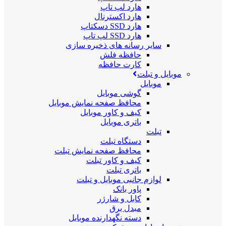
هارد لپ تاپ
هارد اکسترنال
هارد SSD دسکتاپ
هارد SSD لپ تاپ
سایر رسانه های ذخیره سازی
حافظه فلش
کارت حافظه
موبایل و تبلت
موبایل
گوشی موبایل
محافظ صفحه نمایش موبایل
کیف و کاور موبایل
باتری موبایل
تبلت
دستگاه تبلت
محافظ صفحه نمایش تبلت
کیف و کاور تبلت
باتری تبلت
لوازم جانبی موبایل و تبلت
پاور بانک
کابل و شارژر
مبدل برق
دسته نگهدارنده موبایل