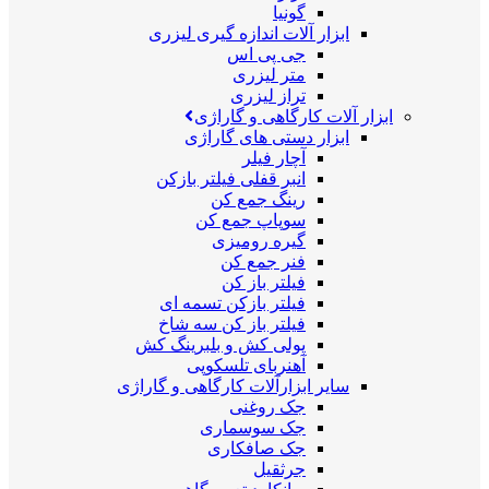
گونیا
ابزار آلات اندازه گیری لیزری
جی پی اس
متر لیزری
تراز لیزری
ابزار آلات کارگاهی و گاراژی
ابزار دستی های گاراژی
آچار فیلر
انبر قفلی فیلتر بازکن
رینگ جمع کن
سوپاپ جمع کن
گیره رومیزی
فنر جمع کن
فیلتر باز کن
فیلتر بازکن تسمه ای
فیلتر باز کن سه شاخ
پولی کش و بلبرینگ کش
آهنربای تلسکوپی
سایر ابزارآلات کارگاهی و گاراژی
جک روغنی
جک سوسماری
جک صافکاری
جرثقیل