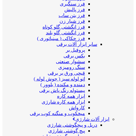
فرز سنگبری
فرز پالیش
فرز بتن ساب
فرز شیار زن
فرز انگشتی گلو کوتاه
فرز انگشتی گلو بلند
فرز حکاکی ( مینیاتوری )
سایر ابزار آلات برقی
پروفیل بر
بکس برقی
سشوار صنعتی
سنگ رومیزی
قیچی ورق بر برقی
اتو لوله سبز ( جوش لوله )
دمنده و مکنده ( بلوور )
پیستوله رنگ پاش برقی
ابزار همه کاره
ابزار همه کاره شارژی
کارواش
میخکوب و منگنه کوب برقی
ابزار آلات شارژی
دریل و پیچگوشتی شارژی
پیچ گوشتی شارژی