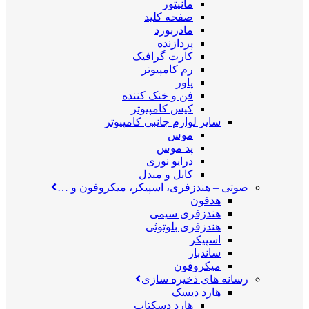
مانیتور
صفحه کلید
مادربورد
پردازنده
کارت گرافیک
رم کامپیوتر
پاور
فن و خنک کننده
کیس کامپیوتر
سایر لوازم جانبی کامپیوتر
موس
پد موس
درایو نوری
کابل و مبدل
صوتی
–
هندزفری، اسپیکر، میکروفون و …
هدفون
هندزفری سیمی
هندزفری بلوتوثی
اسپیکر
ساندبار
میکروفون
رسانه های ذخیره سازی
هارد دیسک
هارد دسکتاپ