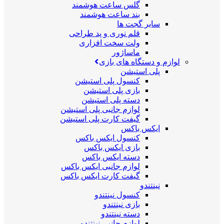
گلس ساعت هوشمند
بند ساعت هوشمند
سایر گجت ها
قلم نوری و پد طراحی
ولت سخت افزاری
ماساژور
لوازم و دستگاه های بازی
پلی استیشن
کنسول پلی استیشن
بازی پلی استیشن
دسته پلی استیشن
لوازم جانبی پلی استیشن
گیفت کارت پلی استیشن
ایکس باکس
کنسول ایکس باکس
بازی ایکس باکس
دسته ایکس باکس
لوازم جانبی ایکس باکس
گیفت کارت ایکس باکس
نینتندو
کنسول نینتندو
بازی نینتندو
دسته نینتندو
لوازم جانبی نینتندو