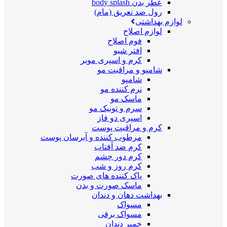
عطر بدن body splash
رول ضد تعریق (مام)
لوازم بهداشتی
لوازم اصلاح
فوم اصلاح
افتر شیو
کرم و اسپری موبر
شامپو و مراقبت مو
شامپو
نرم کننده مو
ماسک مو
سرم و تونیک مو
اسپری دو فاز
کرم و مراقبت پوست
مرطوب کننده و آبرسان پوست
کرم ضد آفتاب
کرم دور چشم
کرم روز و شب
پاک کننده های صورت
ماسک صورت و بدن
بهداشت دهان و دندان
مسواک
مسواک برقی
خمیر دندان