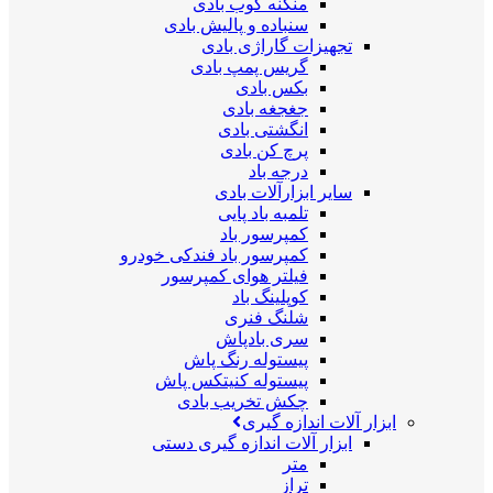
منگنه کوب بادی
سنباده و پالیش بادی
تجهیزات گاراژی بادی
گریس پمپ بادی
بکس بادی
جغجغه بادی
انگشتی بادی
پرچ کن بادی
درجه باد
سایر ابزارآلات بادی
تلمبه باد پایی
کمپرسور باد
کمپرسور باد فندکی خودرو
فیلتر هوای کمپرسور
کوپلینگ باد
شلنگ فنری
سری بادپاش
پیستوله رنگ پاش
پیستوله کنیتکس پاش
چکش تخریب بادی
ابزار آلات اندازه گیری
ابزار آلات اندازه گیری دستی
متر
تراز