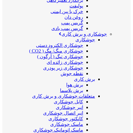
برانکارد تعمیرگاهی
پولیفت
خرک با پین ایمنی
روغن دان
گریس پمپ
گریس پمپ بادی
جوشکاری و برش کاری
جوشکاری
جوشکاری الکترود دستی
جوشکاری میگ/ مگ ( CO2 )
جوشکاری تیگ ( آرگون )
جوشکاری زائده ای
جوشکاری زیر پودری
نقطه جوش
برش کاری
برش هوا
برش پلاسما
متعلقات جوشکاری و برش کاری
کابل جوشکاری
انبر جوشکاری
انبر اتصال جوشکاری
کانکتور جوشکاری
ماسک جوشکاری
ماسک اتوماتیک جوشکاری