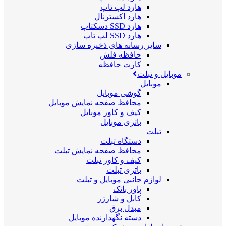
هارد لپ تاپ
هارد اکسترنال
هارد SSD دسکتاپ
هارد SSD لپ تاپ
سایر رسانه های ذخیره سازی
حافظه فلش
کارت حافظه
موبایل و تبلت
موبایل
گوشی موبایل
محافظ صفحه نمایش موبایل
کیف و کاور موبایل
باتری موبایل
تبلت
دستگاه تبلت
محافظ صفحه نمایش تبلت
کیف و کاور تبلت
باتری تبلت
لوازم جانبی موبایل و تبلت
پاور بانک
کابل و شارژر
مبدل برق
دسته نگهدارنده موبایل