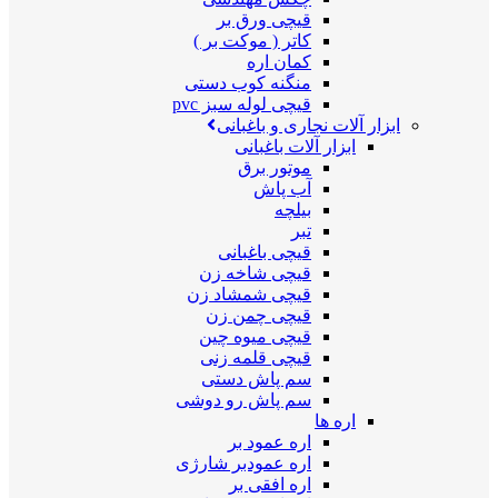
قیچی ورق بر
کاتر ( موکت بر )
کمان اره
منگنه کوب دستی
قیچی لوله سبز pvc
ابزار آلات نجاری و باغبانی
ابزار آلات باغبانی
موتور برق
آب پاش
بیلچه
تبر
قیچی باغبانی
قیچی شاخه زن
قیچی شمشاد زن
قیچی چمن زن
قیچی میوه چین
قیچی قلمه زنی
سم پاش دستی
سم پاش رو دوشی
اره ها
اره عمود بر
اره عمودبر شارژی
اره افقی بر