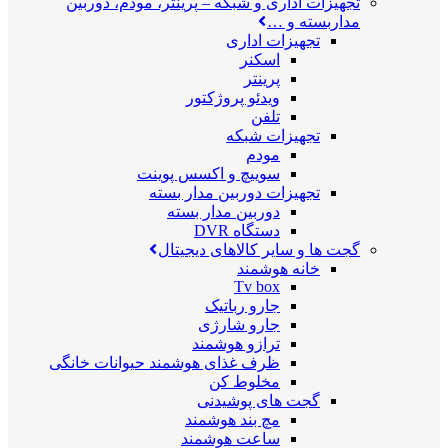
تجهیزات اداری و شبکه
–
پرینتر، مودم، دوربین
مداربسته و …
تجهیزات اداری
اسکنر
پرینتر
ویدئو پروژکتور
تلفن
تجهیزات شبکه
مودم
سوییچ و اکسس پوینت
تجهیزات دوربین مدار بسته
دوربین مدار بسته
دستگاه DVR
گجت ها و سایر کالاهای دیجیتال
خانه هوشمند
Tv box
جارو رباتیک
جارو شارژی
ترازو هوشمند
ظرف غذای هوشمند حیوانات خانگی
مخلوط کن
گجت های پوشیدنی
مچ بند هوشمند
ساعت هوشمند