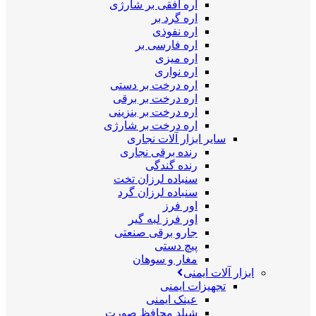
اره افقی بر شارژی
اره گرد بر
اره نفوذی
اره فارسی بر
اره میزی
اره نواری
اره درخت بر دستی
اره درخت بر برقی
اره درخت بر بنزینی
اره درخت بر شارژی
سایر ابزار آلات نجاری
رنده برقی نجاری
رنده گندگی
سنباده لرزان تخت
سنباده لرزان گرد
اور فرز
اور فرز لبه گیر
جارو برقی صنعتی
پیچ دستی
مغار و سوهان
ابزار آلات ایمنی
تجهیزات ایمنی
عینک ایمنی
شیلد محافظ صورت