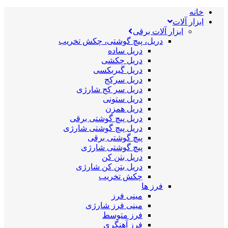
خانه
ابزار آلات
ابزار آلات برقی
دریل، پیچ گوشتی، چکش تخریب
دریل ساده
دریل چکشی
دریل گیربکسی
دریل سرکج
دریل سر کج شارژی
دریل ستونی
دریل همزن
دریل پیچ گوشتی برقی
دریل پیچ گوشتی شارژی
پیچ گوشتی برقی
پیچ گوشتی شارژی
دریل بتن کن
دریل بتن کن شارژی
چکش تخریب
فرز ها
مینی فرز
مینی فرز شارژی
فرز متوسط
فرز آهنگری