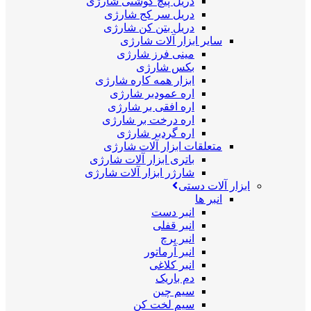
دریل پیچ گوشتی شارژی
دریل سر کج شارژی
دریل بتن کن شارژی
سایر ابزار آلات شارژی
مینی فرز شارژی
بکس شارژی
ابزار همه کاره شارژی
اره عمودبر شارژی
اره افقی بر شارژی
اره درخت بر شارژی
اره گردبر شارژی
متعلقات ابزار آلات شارژی
باتری ابزار آلات شارژی
شارژر ابزار آلات شارژی
ابزار آلات دستی
انبر ها
انبر دست
انبر قفلی
انبر پرچ
انبر آرماتور
انبر کلاغی
دم باریک
سیم چین
سیم لخت کن