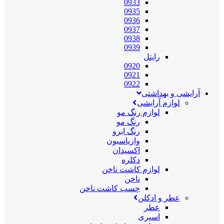
0933
0935
0936
0937
0938
0939
رایتل
0920
0921
0922
آرایشی و بهداشتی
لوازم آرایشی
لوازم رنگ مو
رنگ مو
رنگ ابرو
واریاسیون
اکسیدان
دکلره
لوازم کاشت ناخن
ناخن
چسب کاشت ناخن
عطر و ادکلن
عطر
اسپری