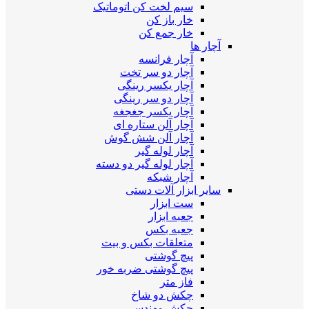
سیم لخت کن اتوماتیک
خار باز کن
خار جمع کن
آچار ها
آچار فرانسه
آچار دو سر تخت
آچار یکسر رینگی
آچار دو سر رینگی
آچار یکسر جغجغه
آچار آلن ستاره ای
آچار آلن شش گوش
آچار لوله گیر
آچار لوله گیر دو دسته
آچار شبکه
سایر ابزار آلات دستی
ست ابزار
جعبه ابزار
جعبه بکس
متعلقات بکس و بیت
پیچ گوشتی
پیچ گوشتی ضربه خور
فاز متر
چکش دو شاخ
چکش مهندسی