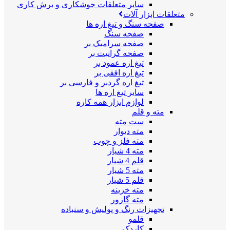
سایر متعلقات جوشکاری و برش کاری
متعلقات ابزار آلات
صفحه سنگ و تیغ اره ها
صفحه سنگ
صفحه سرامیک بر
صفحه گرانیت بر
تیغ اره عمود بر
تیغ اره افقی بر
تیغ اره گردبر و فارسی بر
سایر تیغ اره ها
لوازم ابزار همه کاره
مته و قلم
ست مته
مته دیوار
مته فلز و چوب
مته 4 شیار
قلم 4 شیار
مته 5 شیار
قلم 5 شیار
مته خزینه
مته گازور
تجهیزات رنگ و پولیش و سنباده
قلمو
کاردک