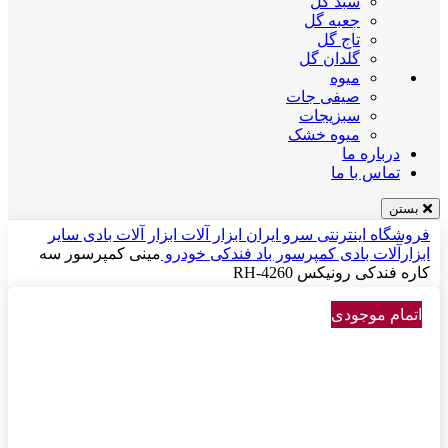
سبد گل
جعبه گل
تاج گل
گلدان گل
میوه
صیفی جات
سبزیجات
میوه خشک
درباره ما
تماس با ما
بستن
فروشگاه اینترنتی سرو ایران
ابزار آلات
ابزار آلات بادی
سایر
ابزارآلات بادی
کمپرسور باد فندکی خودرو
مینی کمپرسور سه
کاره فندکی رونیکس RH-4260
اتمام موجودی