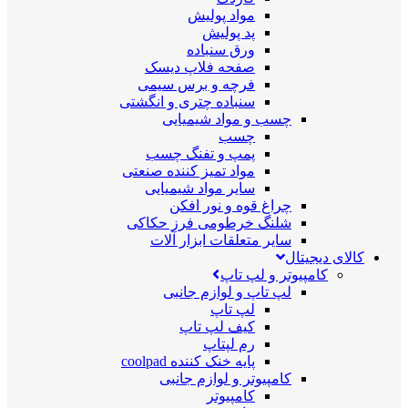
مواد پولیش
پد پولیش
ورق سنباده
صفحه فلاپ دیسک
فرچه و برس سیمی
سنباده چتری و انگشتی
چسب و مواد شیمیایی
چسب
پمپ و تفنگ چسب
مواد تمیز کننده صنعتی
سایر مواد شیمیایی
چراغ قوه و نور افکن
شلنگ خرطومی فرز حکاکی
سایر متعلقات ابزار آلات
کالای دیجیتال
کامپیوتر و لپ تاپ
لپ تاپ و لوازم جانبی
لپ تاپ
کیف لپ تاپ
رم لپتاپ
پایه خنک کننده coolpad
کامپیوتر و لوازم جانبی
کامپیوتر