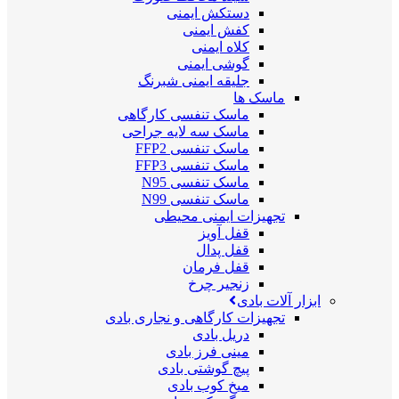
دستکش ایمنی
کفش ایمنی
کلاه ایمنی
گوشی ایمنی
جلیقه ایمنی شبرنگ
ماسک ها
ماسک تنفسی کارگاهی
ماسک سه لایه جراحی
ماسک تنفسی FFP2
ماسک تنفسی FFP3
ماسک تنفسی N95
ماسک تنفسی N99
تجهیزات ایمنی محیطی
قفل آویز
قفل پدال
قفل فرمان
زنجیر چرخ
ابزار آلات بادی
تجهیزات کارگاهی و نجاری بادی
دریل بادی
مینی فرز بادی
پیچ گوشتی بادی
میخ کوب بادی