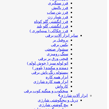
فرز سنگبری
فرز پالیش
فرز بتن ساب
فرز شیار زن
فرز انگشتی گلو کوتاه
فرز انگشتی گلو بلند
فرز حکاکی ( مینیاتوری )
سایر ابزار آلات برقی
پروفیل بر
بکس برقی
سشوار صنعتی
سنگ رومیزی
قیچی ورق بر برقی
اتو لوله سبز ( جوش لوله )
دمنده و مکنده ( بلوور )
پیستوله رنگ پاش برقی
ابزار همه کاره
ابزار همه کاره شارژی
کارواش
میخکوب و منگنه کوب برقی
ابزار آلات شارژی
دریل و پیچگوشتی شارژی
پیچ گوشتی شارژی