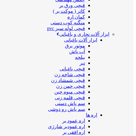
قیچی ورق بر
کاتر ( موکت بر )
کمان اره
منگنه کوب دستی
قیچی لوله سبز pvc
ابزار آلات نجاری و باغبانی
ابزار آلات باغبانی
موتور برق
آب پاش
بیلچه
تبر
قیچی باغبانی
قیچی شاخه زن
قیچی شمشاد زن
قیچی چمن زن
قیچی میوه چین
قیچی قلمه زنی
سم پاش دستی
سم پاش رو دوشی
اره ها
اره عمود بر
اره عمودبر شارژی
اره افقی بر