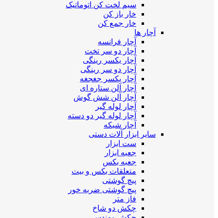
سیم لخت کن اتوماتیک
خار باز کن
خار جمع کن
آچار ها
آچار فرانسه
آچار دو سر تخت
آچار یکسر رینگی
آچار دو سر رینگی
آچار یکسر جغجغه
آچار آلن ستاره ای
آچار آلن شش گوش
آچار لوله گیر
آچار لوله گیر دو دسته
آچار شبکه
سایر ابزار آلات دستی
ست ابزار
جعبه ابزار
جعبه بکس
متعلقات بکس و بیت
پیچ گوشتی
پیچ گوشتی ضربه خور
فاز متر
چکش دو شاخ
چکش مهندسی