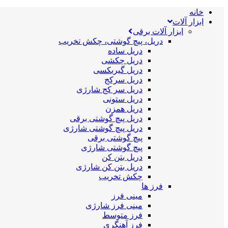
خانه
ابزار آلات
ابزار آلات برقی
دریل، پیچ گوشتی، چکش تخریب
دریل ساده
دریل چکشی
دریل گیربکسی
دریل سرکج
دریل سر کج شارژی
دریل ستونی
دریل همزن
دریل پیچ گوشتی برقی
دریل پیچ گوشتی شارژی
پیچ گوشتی برقی
پیچ گوشتی شارژی
دریل بتن کن
دریل بتن کن شارژی
چکش تخریب
فرز ها
مینی فرز
مینی فرز شارژی
فرز متوسط
فرز آهنگری