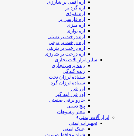
اره افقی بر شارژی
اره گرد بر
اره نفوذی
اره فارسی بر
اره میزی
اره نواری
اره درخت بر دستی
اره درخت بر برقی
اره درخت بر بنزینی
اره درخت بر شارژی
سایر ابزار آلات نجاری
رنده برقی نجاری
رنده گندگی
سنباده لرزان تخت
سنباده لرزان گرد
اور فرز
اور فرز لبه گیر
جارو برقی صنعتی
پیچ دستی
مغار و سوهان
ابزار آلات ایمنی
تجهیزات ایمنی
عینک ایمنی
شیلد محافظ صورت