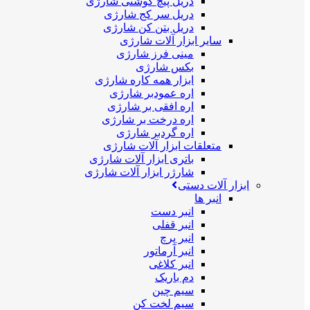
دریل پیچ گوشتی شارژی
دریل سر کج شارژی
دریل بتن کن شارژی
سایر ابزار آلات شارژی
مینی فرز شارژی
بکس شارژی
ابزار همه کاره شارژی
اره عمودبر شارژی
اره افقی بر شارژی
اره درخت بر شارژی
اره گردبر شارژی
متعلقات ابزار آلات شارژی
باتری ابزار آلات شارژی
شارژر ابزار آلات شارژی
ابزار آلات دستی
انبر ها
انبر دست
انبر قفلی
انبر پرچ
انبر آرماتور
انبر کلاغی
دم باریک
سیم چین
سیم لخت کن