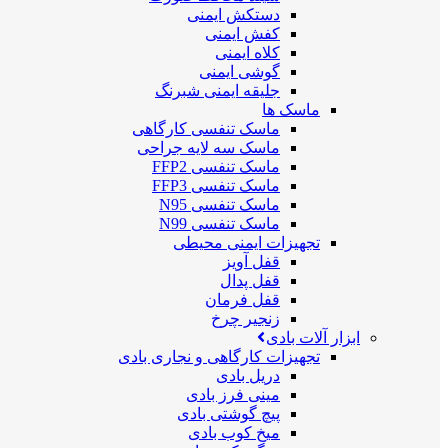
دستکش ایمنی
کفش ایمنی
کلاه ایمنی
گوشی ایمنی
جلیقه ایمنی شبرنگ
ماسک ها
ماسک تنفسی کارگاهی
ماسک سه لایه جراحی
ماسک تنفسی FFP2
ماسک تنفسی FFP3
ماسک تنفسی N95
ماسک تنفسی N99
تجهیزات ایمنی محیطی
قفل آویز
قفل پدال
قفل فرمان
زنجیر چرخ
ابزار آلات بادی
تجهیزات کارگاهی و نجاری بادی
دریل بادی
مینی فرز بادی
پیچ گوشتی بادی
میخ کوب بادی