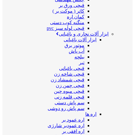
قیچی ورق بر
کاتر ( موکت بر )
کمان اره
منگنه کوب دستی
قیچی لوله سبز pvc
ابزار آلات نجاری و باغبانی
ابزار آلات باغبانی
موتور برق
آب پاش
بیلچه
تبر
قیچی باغبانی
قیچی شاخه زن
قیچی شمشاد زن
قیچی چمن زن
قیچی میوه چین
قیچی قلمه زنی
سم پاش دستی
سم پاش رو دوشی
اره ها
اره عمود بر
اره عمودبر شارژی
اره افقی بر