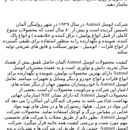
ماساژ دهید.
شرکت اتوسل Autosol در سال ۱۹۲۹ در شهر زولینگن آلمان
تاسیس گردیده است و بیش از ۸۰ سال است که محصولات متنوع
کاملی از قبیل انواع پولیش ( براق کننده و جلادهنده ) و انواع پاک
کننده، شوینده و نگهدارنده را به منظور استفاده برای طیفی گسترده
از انواع فلزات – اتومبیل – موتور سیکلت و قایق های تفریحی تولید
میکند.
کیفیت محصولات اتوسل Autosol آلمان حاصل تلفیق بیش از هشتاد
سال تجربه، دانش و نوآوری است و به عقیده مشتریان اتوسل
Autosol دارای بهترین محصولات پولیش، شوینده و نگهدارنده برای
انواع فلزات و انواع خودرو و دیگر وسایل و تجهیزات میباشد. تعامل
اتوسل Autosol با خودروسازان مشهور جهان از دیگر نشانه های
اعتبار این شرکت و مرغوبیت محصولات آن است. بعضی از
محصولات اتوسل Autosol که دارای نشان NSF (سازمان جهانی
بهداشت غذا) می باشد به مصرف کنندگان این امکان را می دهد که
این مواد در منزل ، هتلها، رستوران ها و در محل های تهیه مواد
غذایی در مقیاس بزرگ و کوچک استفاده نمایند. محصولات شرکت
اتوسل Autosol بطور دائم از طریق مجلات یا شرکت های تخصصی
مهم مورد تست و بررسی کیفیت همه جانبه قرار میگیرد. شرکت
اتوسل Autosol چندین بار از طریق این شرکت ها و نشریات برنده