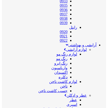
0933
0935
0936
0937
0938
0939
رایتل
0920
0921
0922
آرایشی و بهداشتی
لوازم آرایشی
لوازم رنگ مو
رنگ مو
رنگ ابرو
واریاسیون
اکسیدان
دکلره
لوازم کاشت ناخن
ناخن
چسب کاشت ناخن
عطر و ادکلن
عطر
اسپری