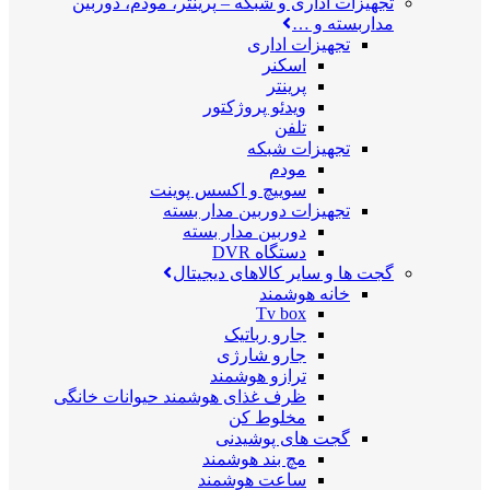
تجهیزات اداری و شبکه
–
پرینتر، مودم، دوربین
مداربسته و …
تجهیزات اداری
اسکنر
پرینتر
ویدئو پروژکتور
تلفن
تجهیزات شبکه
مودم
سوییچ و اکسس پوینت
تجهیزات دوربین مدار بسته
دوربین مدار بسته
دستگاه DVR
گجت ها و سایر کالاهای دیجیتال
خانه هوشمند
Tv box
جارو رباتیک
جارو شارژی
ترازو هوشمند
ظرف غذای هوشمند حیوانات خانگی
مخلوط کن
گجت های پوشیدنی
مچ بند هوشمند
ساعت هوشمند