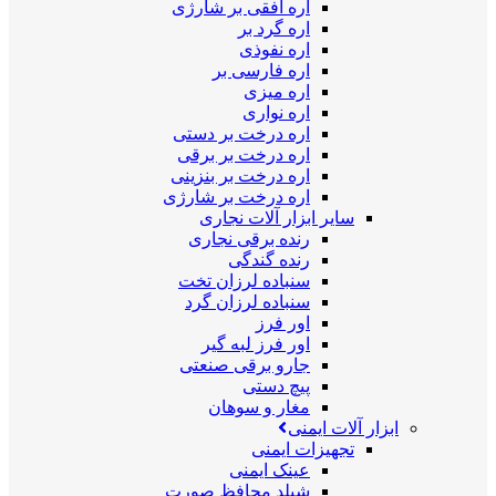
اره افقی بر شارژی
اره گرد بر
اره نفوذی
اره فارسی بر
اره میزی
اره نواری
اره درخت بر دستی
اره درخت بر برقی
اره درخت بر بنزینی
اره درخت بر شارژی
سایر ابزار آلات نجاری
رنده برقی نجاری
رنده گندگی
سنباده لرزان تخت
سنباده لرزان گرد
اور فرز
اور فرز لبه گیر
جارو برقی صنعتی
پیچ دستی
مغار و سوهان
ابزار آلات ایمنی
تجهیزات ایمنی
عینک ایمنی
شیلد محافظ صورت