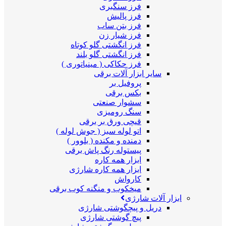
فرز سنگبری
فرز پالیش
فرز بتن ساب
فرز شیار زن
فرز انگشتی گلو کوتاه
فرز انگشتی گلو بلند
فرز حکاکی ( مینیاتوری )
سایر ابزار آلات برقی
پروفیل بر
بکس برقی
سشوار صنعتی
سنگ رومیزی
قیچی ورق بر برقی
اتو لوله سبز ( جوش لوله )
دمنده و مکنده ( بلوور )
پیستوله رنگ پاش برقی
ابزار همه کاره
ابزار همه کاره شارژی
کارواش
میخکوب و منگنه کوب برقی
ابزار آلات شارژی
دریل و پیچگوشتی شارژی
پیچ گوشتی شارژی