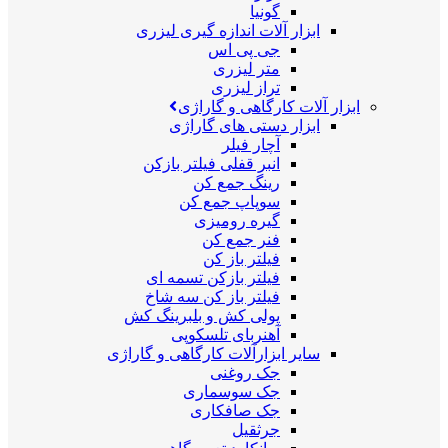
گونیا
ابزار آلات اندازه گیری لیزری
جی پی اس
متر لیزری
تراز لیزری
ابزار آلات کارگاهی و گاراژی
ابزار دستی های گاراژی
آچار فیلر
انبر قفلی فیلتر بازکن
رینگ جمع کن
سوپاپ جمع کن
گیره رومیزی
فنر جمع کن
فیلتر باز کن
فیلتر بازکن تسمه ای
فیلتر باز کن سه شاخ
پولی کش و بلبرینگ کش
آهنربای تلسکوپی
سایر ابزارآلات کارگاهی و گاراژی
جک روغنی
جک سوسماری
جک صافکاری
جرثقیل