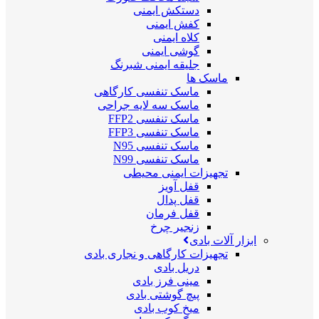
دستکش ایمنی
کفش ایمنی
کلاه ایمنی
گوشی ایمنی
جلیقه ایمنی شبرنگ
ماسک ها
ماسک تنفسی کارگاهی
ماسک سه لایه جراحی
ماسک تنفسی FFP2
ماسک تنفسی FFP3
ماسک تنفسی N95
ماسک تنفسی N99
تجهیزات ایمنی محیطی
قفل آویز
قفل پدال
قفل فرمان
زنجیر چرخ
ابزار آلات بادی
تجهیزات کارگاهی و نجاری بادی
دریل بادی
مینی فرز بادی
پیچ گوشتی بادی
میخ کوب بادی