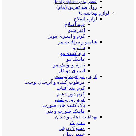
عطر بدن body splash
رول ضد تعریق (مام)
لوازم بهداشتی
لوازم اصلاح
فوم اصلاح
افتر شیو
کرم و اسپری موبر
شامپو و مراقبت مو
شامپو
نرم کننده مو
ماسک مو
سرم و تونیک مو
اسپری دو فاز
کرم و مراقبت پوست
مرطوب کننده و آبرسان پوست
کرم ضد آفتاب
کرم دور چشم
کرم روز و شب
پاک کننده های صورت
ماسک صورت و بدن
بهداشت دهان و دندان
مسواک
مسواک برقی
خمیر دندان