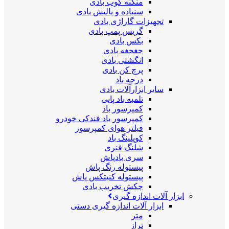
منگنه کوب بادی
سنباده و پالیش بادی
تجهیزات گاراژی بادی
گریس پمپ بادی
بکس بادی
جغجغه بادی
انگشتی بادی
پرچ کن بادی
درجه باد
سایر ابزارآلات بادی
تلمبه باد پایی
کمپرسور باد
کمپرسور باد فندکی خودرو
فیلتر هوای کمپرسور
کوپلینگ باد
شلنگ فنری
سری بادپاش
پیستوله رنگ پاش
پیستوله کنیتکس پاش
چکش تخریب بادی
ابزار آلات اندازه گیری
ابزار آلات اندازه گیری دستی
متر
تراز