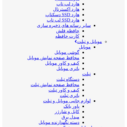
هارد لپ تاپ
هارد اکسترنال
هارد SSD دسکتاپ
هارد SSD لپ تاپ
سایر رسانه های ذخیره سازی
حافظه فلش
کارت حافظه
موبایل و تبلت
موبایل
گوشی موبایل
محافظ صفحه نمایش موبایل
کیف و کاور موبایل
باتری موبایل
تبلت
دستگاه تبلت
محافظ صفحه نمایش تبلت
کیف و کاور تبلت
باتری تبلت
لوازم جانبی موبایل و تبلت
پاور بانک
کابل و شارژر
مبدل برق
دسته نگهدارنده موبایل