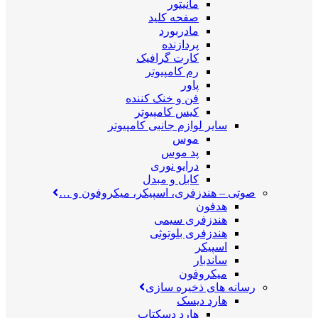
مانیتور
صفحه کلید
مادربورد
پردازنده
کارت گرافیک
رم کامپیوتر
پاور
فن و خنک کننده
کیس کامپیوتر
سایر لوازم جانبی کامپیوتر
موس
پد موس
درایو نوری
کابل و مبدل
صوتی
–
هندزفری، اسپیکر، میکروفون و …
هدفون
هندزفری سیمی
هندزفری بلوتوثی
اسپیکر
ساندبار
میکروفون
رسانه های ذخیره سازی
هارد دیسک
هارد دسکتاپ