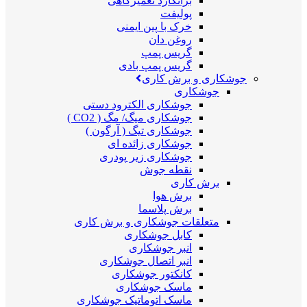
برانکارد تعمیرگاهی
پولیفت
خرک با پین ایمنی
روغن دان
گریس پمپ
گریس پمپ بادی
جوشکاری و برش کاری
جوشکاری
جوشکاری الکترود دستی
جوشکاری میگ/ مگ ( CO2 )
جوشکاری تیگ ( آرگون )
جوشکاری زائده ای
جوشکاری زیر پودری
نقطه جوش
برش کاری
برش هوا
برش پلاسما
متعلقات جوشکاری و برش کاری
کابل جوشکاری
انبر جوشکاری
انبر اتصال جوشکاری
کانکتور جوشکاری
ماسک جوشکاری
ماسک اتوماتیک جوشکاری