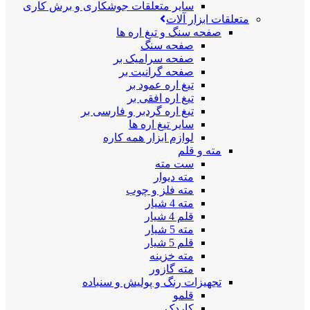
سایر متعلقات جوشکاری و برش کاری
متعلقات ابزار آلات
صفحه سنگ و تیغ اره ها
صفحه سنگ
صفحه سرامیک بر
صفحه گرانیت بر
تیغ اره عمود بر
تیغ اره افقی بر
تیغ اره گردبر و فارسی بر
سایر تیغ اره ها
لوازم ابزار همه کاره
مته و قلم
ست مته
مته دیوار
مته فلز و چوب
مته 4 شیار
قلم 4 شیار
مته 5 شیار
قلم 5 شیار
مته خزینه
مته گازور
تجهیزات رنگ و پولیش و سنباده
قلمو
کاردک