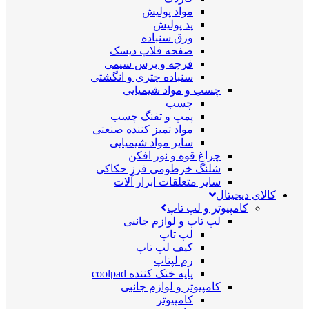
مواد پولیش
پد پولیش
ورق سنباده
صفحه فلاپ دیسک
فرچه و برس سیمی
سنباده چتری و انگشتی
چسب و مواد شیمیایی
چسب
پمپ و تفنگ چسب
مواد تمیز کننده صنعتی
سایر مواد شیمیایی
چراغ قوه و نور افکن
شلنگ خرطومی فرز حکاکی
سایر متعلقات ابزار آلات
کالای دیجیتال
کامپیوتر و لپ تاپ
لپ تاپ و لوازم جانبی
لپ تاپ
کیف لپ تاپ
رم لپتاپ
پایه خنک کننده coolpad
کامپیوتر و لوازم جانبی
کامپیوتر