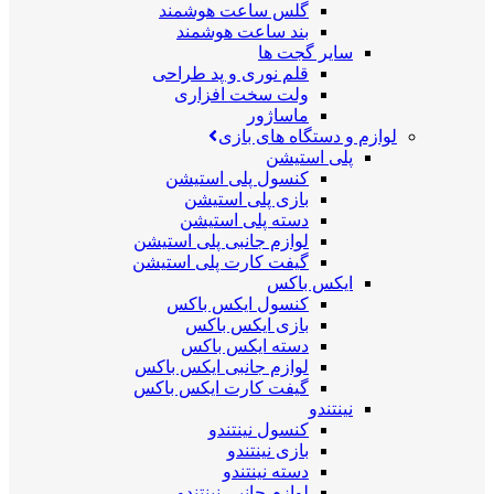
گلس ساعت هوشمند
بند ساعت هوشمند
سایر گجت ها
قلم نوری و پد طراحی
ولت سخت افزاری
ماساژور
لوازم و دستگاه های بازی
پلی استیشن
کنسول پلی استیشن
بازی پلی استیشن
دسته پلی استیشن
لوازم جانبی پلی استیشن
گیفت کارت پلی استیشن
ایکس باکس
کنسول ایکس باکس
بازی ایکس باکس
دسته ایکس باکس
لوازم جانبی ایکس باکس
گیفت کارت ایکس باکس
نینتندو
کنسول نینتندو
بازی نینتندو
دسته نینتندو
لوازم جانبی نینتندو