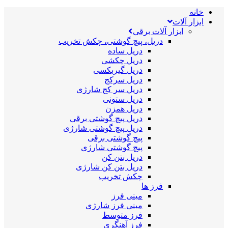
خانه
ابزار آلات
ابزار آلات برقی
دریل، پیچ گوشتی، چکش تخریب
دریل ساده
دریل چکشی
دریل گیربکسی
دریل سرکج
دریل سر کج شارژی
دریل ستونی
دریل همزن
دریل پیچ گوشتی برقی
دریل پیچ گوشتی شارژی
پیچ گوشتی برقی
پیچ گوشتی شارژی
دریل بتن کن
دریل بتن کن شارژی
چکش تخریب
فرز ها
مینی فرز
مینی فرز شارژی
فرز متوسط
فرز آهنگری