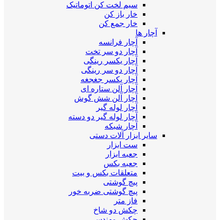
سیم لخت کن اتوماتیک
خار باز کن
خار جمع کن
آچار ها
آچار فرانسه
آچار دو سر تخت
آچار یکسر رینگی
آچار دو سر رینگی
آچار یکسر جغجغه
آچار آلن ستاره ای
آچار آلن شش گوش
آچار لوله گیر
آچار لوله گیر دو دسته
آچار شبکه
سایر ابزار آلات دستی
ست ابزار
جعبه ابزار
جعبه بکس
متعلقات بکس و بیت
پیچ گوشتی
پیچ گوشتی ضربه خور
فاز متر
چکش دو شاخ
چکش مهندسی