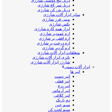
دریل پیچ گوشتی شارژی
دریل سر کج شارژی
دریل بتن کن شارژی
سایر ابزار آلات شارژی
مینی فرز شارژی
بکس شارژی
ابزار همه کاره شارژی
اره عمودبر شارژی
اره افقی بر شارژی
اره درخت بر شارژی
اره گردبر شارژی
متعلقات ابزار آلات شارژی
باتری ابزار آلات شارژی
شارژر ابزار آلات شارژی
ابزار آلات دستی
انبر ها
انبر دست
انبر قفلی
انبر پرچ
انبر آرماتور
انبر کلاغی
دم باریک
سیم چین
سیم لخت کن