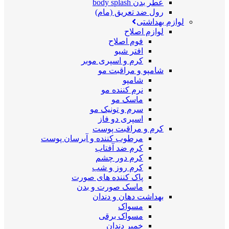
عطر بدن body splash
رول ضد تعریق (مام)
لوازم بهداشتی
لوازم اصلاح
فوم اصلاح
افتر شیو
کرم و اسپری موبر
شامپو و مراقبت مو
شامپو
نرم کننده مو
ماسک مو
سرم و تونیک مو
اسپری دو فاز
کرم و مراقبت پوست
مرطوب کننده و آبرسان پوست
کرم ضد آفتاب
کرم دور چشم
کرم روز و شب
پاک کننده های صورت
ماسک صورت و بدن
بهداشت دهان و دندان
مسواک
مسواک برقی
خمیر دندان