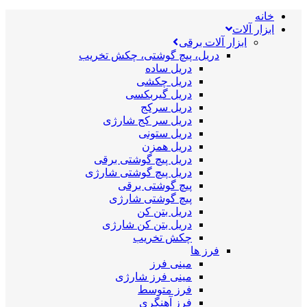
خانه
ابزار آلات
ابزار آلات برقی
دریل، پیچ گوشتی، چکش تخریب
دریل ساده
دریل چکشی
دریل گیربکسی
دریل سرکج
دریل سر کج شارژی
دریل ستونی
دریل همزن
دریل پیچ گوشتی برقی
دریل پیچ گوشتی شارژی
پیچ گوشتی برقی
پیچ گوشتی شارژی
دریل بتن کن
دریل بتن کن شارژی
چکش تخریب
فرز ها
مینی فرز
مینی فرز شارژی
فرز متوسط
فرز آهنگری