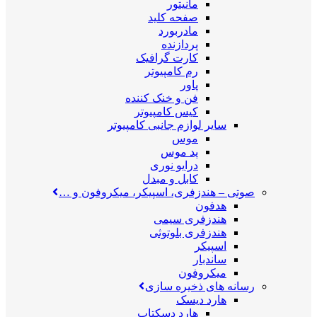
مانیتور
صفحه کلید
مادربورد
پردازنده
کارت گرافیک
رم کامپیوتر
پاور
فن و خنک کننده
کیس کامپیوتر
سایر لوازم جانبی کامپیوتر
موس
پد موس
درایو نوری
کابل و مبدل
صوتی
–
هندزفری، اسپیکر، میکروفون و …
هدفون
هندزفری سیمی
هندزفری بلوتوثی
اسپیکر
ساندبار
میکروفون
رسانه های ذخیره سازی
هارد دیسک
هارد دسکتاپ