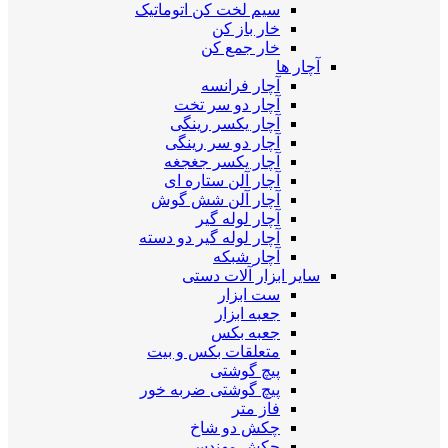
سیم لخت کن اتوماتیک
خار باز کن
خار جمع کن
آچار ها
آچار فرانسه
آچار دو سر تخت
آچار یکسر رینگی
آچار دو سر رینگی
آچار یکسر جغجغه
آچار آلن ستاره ای
آچار آلن شش گوش
آچار لوله گیر
آچار لوله گیر دو دسته
آچار شبکه
سایر ابزار آلات دستی
ست ابزار
جعبه ابزار
جعبه بکس
متعلقات بکس و بیت
پیچ گوشتی
پیچ گوشتی ضربه خور
فاز متر
چکش دو شاخ
چکش مهندسی