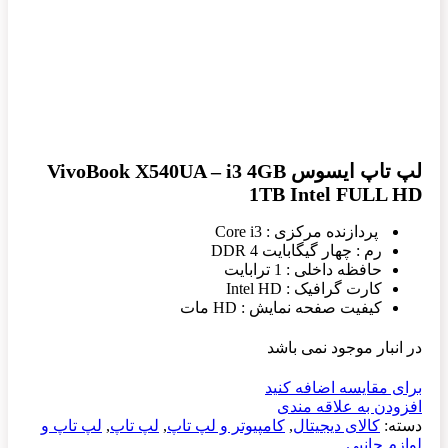
لپ تاپ ایسوس VivoBook X540UA – i3 4GB
1TB Intel FULL HD
پردازنده مرکزی : Core i3
رم : چهار گیگابایت DDR 4
حافظه داخلی : 1 ترابایت
کارت گرافیک : Intel HD
کیفیت صفحه نمایش : HD مات
در انبار موجود نمی باشد
برای مقایسه اضافه کنید
افزودن به علاقه مندی
دسته:
کالای دیجیتال
,
کامپیوتر و لپ تاپ
,
لپ تاپ
,
لپ تاپ و
لوازم جانبی