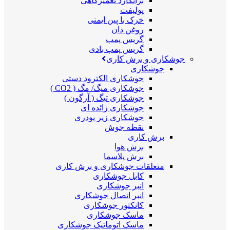
برانکارد تعمیرگاهی
پولیفت
خرک با پین ایمنی
روغن دان
گریس پمپ
گریس پمپ بادی
جوشکاری و برش کاری
جوشکاری
جوشکاری الکترود دستی
جوشکاری میگ/ مگ ( CO2 )
جوشکاری تیگ ( آرگون )
جوشکاری زائده ای
جوشکاری زیر پودری
نقطه جوش
برش کاری
برش هوا
برش پلاسما
متعلقات جوشکاری و برش کاری
کابل جوشکاری
انبر جوشکاری
انبر اتصال جوشکاری
کانکتور جوشکاری
ماسک جوشکاری
ماسک اتوماتیک جوشکاری