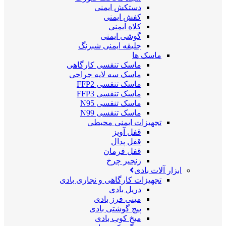
دستکش ایمنی
کفش ایمنی
کلاه ایمنی
گوشی ایمنی
جلیقه ایمنی شبرنگ
ماسک ها
ماسک تنفسی کارگاهی
ماسک سه لایه جراحی
ماسک تنفسی FFP2
ماسک تنفسی FFP3
ماسک تنفسی N95
ماسک تنفسی N99
تجهیزات ایمنی محیطی
قفل آویز
قفل پدال
قفل فرمان
زنجیر چرخ
ابزار آلات بادی
تجهیزات کارگاهی و نجاری بادی
دریل بادی
مینی فرز بادی
پیچ گوشتی بادی
میخ کوب بادی