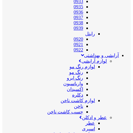
0933
0935
0936
0937
0938
0939
رایتل
0920
0921
0922
آرایشی و بهداشتی
لوازم آرایشی
لوازم رنگ مو
رنگ مو
رنگ ابرو
واریاسیون
اکسیدان
دکلره
لوازم کاشت ناخن
ناخن
چسب کاشت ناخن
عطر و ادکلن
عطر
اسپری