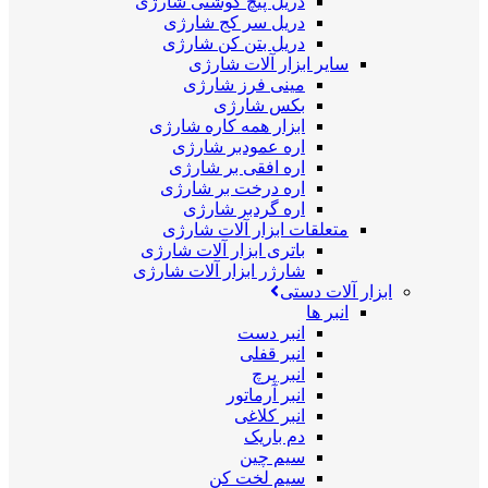
دریل پیچ گوشتی شارژی
دریل سر کج شارژی
دریل بتن کن شارژی
سایر ابزار آلات شارژی
مینی فرز شارژی
بکس شارژی
ابزار همه کاره شارژی
اره عمودبر شارژی
اره افقی بر شارژی
اره درخت بر شارژی
اره گردبر شارژی
متعلقات ابزار آلات شارژی
باتری ابزار آلات شارژی
شارژر ابزار آلات شارژی
ابزار آلات دستی
انبر ها
انبر دست
انبر قفلی
انبر پرچ
انبر آرماتور
انبر کلاغی
دم باریک
سیم چین
سیم لخت کن