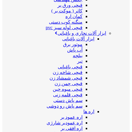
قیچی ورق بر
کاتر ( موکت بر )
کمان اره
منگنه کوب دستی
قیچی لوله سبز pvc
ابزار آلات نجاری و باغبانی
ابزار آلات باغبانی
موتور برق
آب پاش
بیلچه
تبر
قیچی باغبانی
قیچی شاخه زن
قیچی شمشاد زن
قیچی چمن زن
قیچی میوه چین
قیچی قلمه زنی
سم پاش دستی
سم پاش رو دوشی
اره ها
اره عمود بر
اره عمودبر شارژی
اره افقی بر