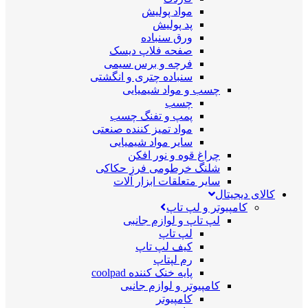
مواد پولیش
پد پولیش
ورق سنباده
صفحه فلاپ دیسک
فرچه و برس سیمی
سنباده چتری و انگشتی
چسب و مواد شیمیایی
چسب
پمپ و تفنگ چسب
مواد تمیز کننده صنعتی
سایر مواد شیمیایی
چراغ قوه و نور افکن
شلنگ خرطومی فرز حکاکی
سایر متعلقات ابزار آلات
کالای دیجیتال
کامپیوتر و لپ تاپ
لپ تاپ و لوازم جانبی
لپ تاپ
کیف لپ تاپ
رم لپتاپ
پایه خنک کننده coolpad
کامپیوتر و لوازم جانبی
کامپیوتر