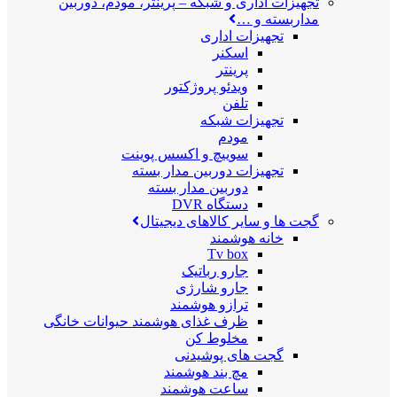
تجهیزات اداری و شبکه
–
پرینتر، مودم، دوربین
مداربسته و …
تجهیزات اداری
اسکنر
پرینتر
ویدئو پروژکتور
تلفن
تجهیزات شبکه
مودم
سوییچ و اکسس پوینت
تجهیزات دوربین مدار بسته
دوربین مدار بسته
دستگاه DVR
گجت ها و سایر کالاهای دیجیتال
خانه هوشمند
Tv box
جارو رباتیک
جارو شارژی
ترازو هوشمند
ظرف غذای هوشمند حیوانات خانگی
مخلوط کن
گجت های پوشیدنی
مچ بند هوشمند
ساعت هوشمند