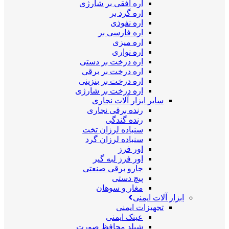
اره افقی بر شارژی
اره گرد بر
اره نفوذی
اره فارسی بر
اره میزی
اره نواری
اره درخت بر دستی
اره درخت بر برقی
اره درخت بر بنزینی
اره درخت بر شارژی
سایر ابزار آلات نجاری
رنده برقی نجاری
رنده گندگی
سنباده لرزان تخت
سنباده لرزان گرد
اور فرز
اور فرز لبه گیر
جارو برقی صنعتی
پیچ دستی
مغار و سوهان
ابزار آلات ایمنی
تجهیزات ایمنی
عینک ایمنی
شیلد محافظ صورت