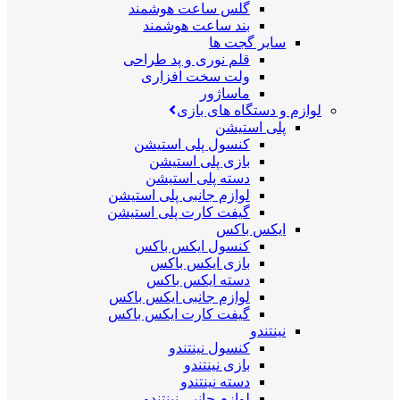
گلس ساعت هوشمند
بند ساعت هوشمند
سایر گجت ها
قلم نوری و پد طراحی
ولت سخت افزاری
ماساژور
لوازم و دستگاه های بازی
پلی استیشن
کنسول پلی استیشن
بازی پلی استیشن
دسته پلی استیشن
لوازم جانبی پلی استیشن
گیفت کارت پلی استیشن
ایکس باکس
کنسول ایکس باکس
بازی ایکس باکس
دسته ایکس باکس
لوازم جانبی ایکس باکس
گیفت کارت ایکس باکس
نینتندو
کنسول نینتندو
بازی نینتندو
دسته نینتندو
لوازم جانبی نینتندو