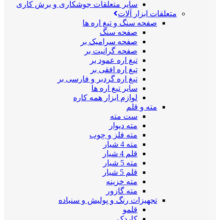
سایر متعلقات جوشکاری و برش کاری
متعلقات ابزار آلات
صفحه سنگ و تیغ اره ها
صفحه سنگ
صفحه سرامیک بر
صفحه گرانیت بر
تیغ اره عمود بر
تیغ اره افقی بر
تیغ اره گردبر و فارسی بر
سایر تیغ اره ها
لوازم ابزار همه کاره
مته و قلم
ست مته
مته دیوار
مته فلز و چوب
مته 4 شیار
قلم 4 شیار
مته 5 شیار
قلم 5 شیار
مته خزینه
مته گازور
تجهیزات رنگ و پولیش و سنباده
قلمو
کاردک