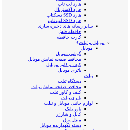
هارد لپ تاپ
هارد اکسترنال
هارد SSD دسکتاپ
هارد SSD لپ تاپ
سایر رسانه های ذخیره سازی
حافظه فلش
کارت حافظه
موبایل و تبلت
موبایل
گوشی موبایل
محافظ صفحه نمایش موبایل
کیف و کاور موبایل
باتری موبایل
تبلت
دستگاه تبلت
محافظ صفحه نمایش تبلت
کیف و کاور تبلت
باتری تبلت
لوازم جانبی موبایل و تبلت
پاور بانک
کابل و شارژر
مبدل برق
دسته نگهدارنده موبایل