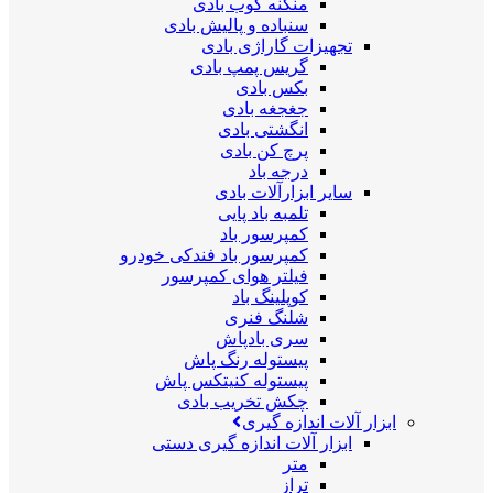
منگنه کوب بادی
سنباده و پالیش بادی
تجهیزات گاراژی بادی
گریس پمپ بادی
بکس بادی
جغجغه بادی
انگشتی بادی
پرچ کن بادی
درجه باد
سایر ابزارآلات بادی
تلمبه باد پایی
کمپرسور باد
کمپرسور باد فندکی خودرو
فیلتر هوای کمپرسور
کوپلینگ باد
شلنگ فنری
سری بادپاش
پیستوله رنگ پاش
پیستوله کنیتکس پاش
چکش تخریب بادی
ابزار آلات اندازه گیری
ابزار آلات اندازه گیری دستی
متر
تراز