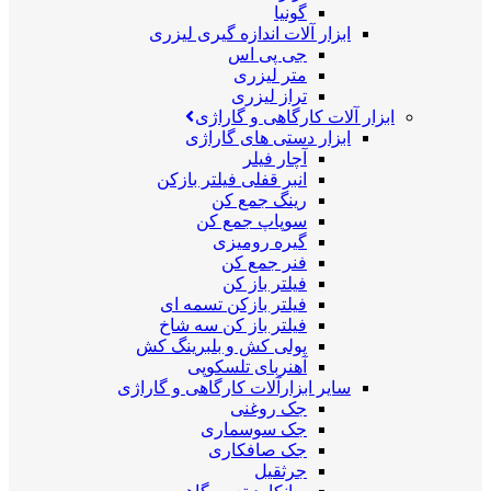
گونیا
ابزار آلات اندازه گیری لیزری
جی پی اس
متر لیزری
تراز لیزری
ابزار آلات کارگاهی و گاراژی
ابزار دستی های گاراژی
آچار فیلر
انبر قفلی فیلتر بازکن
رینگ جمع کن
سوپاپ جمع کن
گیره رومیزی
فنر جمع کن
فیلتر باز کن
فیلتر بازکن تسمه ای
فیلتر باز کن سه شاخ
پولی کش و بلبرینگ کش
آهنربای تلسکوپی
سایر ابزارآلات کارگاهی و گاراژی
جک روغنی
جک سوسماری
جک صافکاری
جرثقیل