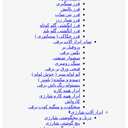
فرز سنگبری
فرز پالیش
فرز بتن ساب
فرز شیار زن
فرز انگشتی گلو کوتاه
فرز انگشتی گلو بلند
فرز حکاکی ( مینیاتوری )
سایر ابزار آلات برقی
پروفیل بر
بکس برقی
سشوار صنعتی
سنگ رومیزی
قیچی ورق بر برقی
اتو لوله سبز ( جوش لوله )
دمنده و مکنده ( بلوور )
پیستوله رنگ پاش برقی
ابزار همه کاره
ابزار همه کاره شارژی
کارواش
میخکوب و منگنه کوب برقی
ابزار آلات شارژی
دریل و پیچگوشتی شارژی
پیچ گوشتی شارژی