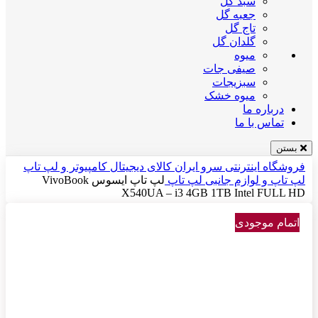
سبد گل
جعبه گل
تاج گل
گلدان گل
میوه
صیفی جات
سبزیجات
میوه خشک
درباره ما
تماس با ما
بستن
فروشگاه اینترنتی سرو ایران
کالای دیجیتال
کامپیوتر و لپ تاپ
لپ تاپ و لوازم جانبی
لپ تاپ
لپ تاپ ایسوس VivoBook
X540UA – i3 4GB 1TB Intel FULL HD
اتمام موجودی