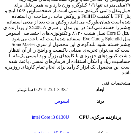
۲۷میلی‌متری، تنها ۱/۹ کیلوگرم وزن دارد و به همین دلیل برای
حمل‌ونقل دائمی گزینه‌ی مناسبی است از صفحه‌نمایش ۱۵/۶ اینچ و
پنل TFT با کیفیت FullHD و روکش مات در ساخت آن استفاده
شده است همان‌طورکه می‌دانید روکش مات بعد از مدتی استفاده
چشم را خسته نمی‌کند؛ در این مدل از سری X540UAاز پردازنده ی
اینتل Core i3 نسل هشت ۸۱۳۰ و تکنولوژی‌های اختصاصی ایسوس
مثل Splendid و Eye Care استفاده شده است که باعث می‌شود
چشم خسته نشود بلندگوهای این محصول از سری SonicMaster
است که می‌توان تجربه‌ی صدایی باکیفیت و واضح را از آن انتظار
داشت کیبوردهای جزیره‌ای با کلیدهای بزرگ و پد لمسی یک‌تکه با
حساسیت زیاد و امکان استفاده از فرمان‌های لمسی، باعث شده
است این محصول یک ابزار کارآمد برای انجام تمام کارهای روزمره
باشد .
مشخصات فنی
ابعاد
38.1 × 25.1 × 0.27 سانتیمتر
برند
ایسوس
پردازنده مرکزی CPU
intel Core i3 8130U