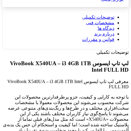
توضیحات تکمیلی
مشخصات فنی
دیدگاه ها
درباره برند
قوانین و مقررات
توضیحات تکمیلی
لپ تاپ ایسوس VivoBook X540UA – i3 4GB 1TB
Intel FULL HD
معرفی لپ تاپ ایسوس VivoBook X540UA – i3 4GB 1TB Intel
FULL HD
با توجه به کارایی و کیفیت، جزو پرطرفدارترین محصولات این
شرکت محسوب می‌شوند این محصولات معمولا با مشخصات
سخت‌افزاری مختلف و در طرح‌ها و رنگ‌بندی‌های متنوعی عرضه
می‌شوند تا پاسخ‌گوی نیاز کاربران مختلف باشند یکی از این
محصولات «X540UA» است که مثل مدل‌های قبلی تماما از
پلاستیک ساخته شده است؛ اما کیفیت و استحکام آن حس یک بدنه‌ی
آلومینیومی را القا می‌کند با وجود ضخامت بدنه‌ی تقریبا زیاد