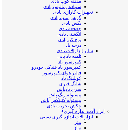
منگنه کوب بادی
سنباده و پالیش بادی
تجهیزات گاراژی بادی
گریس پمپ بادی
بکس بادی
جغجغه بادی
انگشتی بادی
پرچ کن بادی
درجه باد
سایر ابزارآلات بادی
تلمبه باد پایی
کمپرسور باد
کمپرسور باد فندکی خودرو
فیلتر هوای کمپرسور
کوپلینگ باد
شلنگ فنری
سری بادپاش
پیستوله رنگ پاش
پیستوله کنیتکس پاش
چکش تخریب بادی
ابزار آلات اندازه گیری
ابزار آلات اندازه گیری دستی
متر
تراز