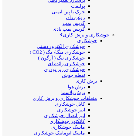
برانکارد تعمیرگاهی
پولیفت
خرک با پین ایمنی
روغن دان
گریس پمپ
گریس پمپ بادی
جوشکاری و برش کاری
جوشکاری
جوشکاری الکترود دستی
جوشکاری میگ/ مگ ( CO2 )
جوشکاری تیگ ( آرگون )
جوشکاری زائده ای
جوشکاری زیر پودری
نقطه جوش
برش کاری
برش هوا
برش پلاسما
متعلقات جوشکاری و برش کاری
کابل جوشکاری
انبر جوشکاری
انبر اتصال جوشکاری
کانکتور جوشکاری
ماسک جوشکاری
ماسک اتوماتیک جوشکاری