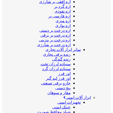
اره افقی بر شارژی
اره گرد بر
اره نفوذی
اره فارسی بر
اره میزی
اره نواری
اره درخت بر دستی
اره درخت بر برقی
اره درخت بر بنزینی
اره درخت بر شارژی
سایر ابزار آلات نجاری
رنده برقی نجاری
رنده گندگی
سنباده لرزان تخت
سنباده لرزان گرد
اور فرز
اور فرز لبه گیر
جارو برقی صنعتی
پیچ دستی
مغار و سوهان
ابزار آلات ایمنی
تجهیزات ایمنی
عینک ایمنی
شیلد محافظ صورت