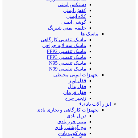
دستکش ایمنی
کفش ایمنی
کلاه ایمنی
گوشی ایمنی
جلیقه ایمنی شبرنگ
ماسک ها
ماسک تنفسی کارگاهی
ماسک سه لایه جراحی
ماسک تنفسی FFP2
ماسک تنفسی FFP3
ماسک تنفسی N95
ماسک تنفسی N99
تجهیزات ایمنی محیطی
قفل آویز
قفل پدال
قفل فرمان
زنجیر چرخ
ابزار آلات بادی
تجهیزات کارگاهی و نجاری بادی
دریل بادی
مینی فرز بادی
پیچ گوشتی بادی
میخ کوب بادی