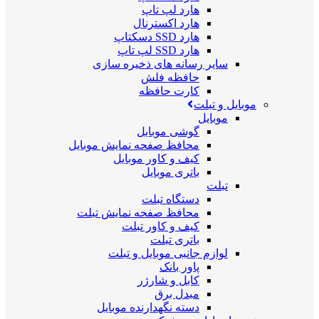
هارد لپ تاپ
هارد اکسترنال
هارد SSD دسکتاپ
هارد SSD لپ تاپ
سایر رسانه های ذخیره سازی
حافظه فلش
کارت حافظه
موبایل و تبلت
موبایل
گوشی موبایل
محافظ صفحه نمایش موبایل
کیف و کاور موبایل
باتری موبایل
تبلت
دستگاه تبلت
محافظ صفحه نمایش تبلت
کیف و کاور تبلت
باتری تبلت
لوازم جانبی موبایل و تبلت
پاور بانک
کابل و شارژر
مبدل برق
دسته نگهدارنده موبایل