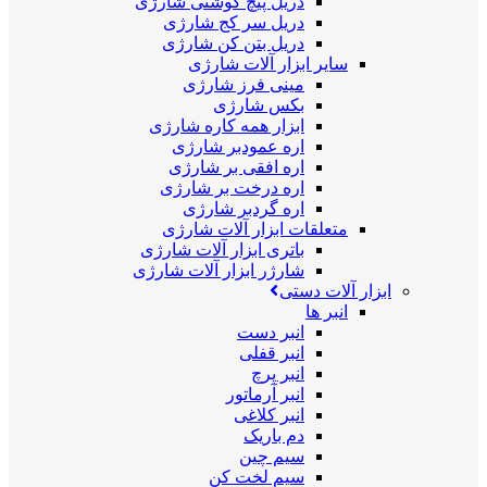
دریل پیچ گوشتی شارژی
دریل سر کج شارژی
دریل بتن کن شارژی
سایر ابزار آلات شارژی
مینی فرز شارژی
بکس شارژی
ابزار همه کاره شارژی
اره عمودبر شارژی
اره افقی بر شارژی
اره درخت بر شارژی
اره گردبر شارژی
متعلقات ابزار آلات شارژی
باتری ابزار آلات شارژی
شارژر ابزار آلات شارژی
ابزار آلات دستی
انبر ها
انبر دست
انبر قفلی
انبر پرچ
انبر آرماتور
انبر کلاغی
دم باریک
سیم چین
سیم لخت کن