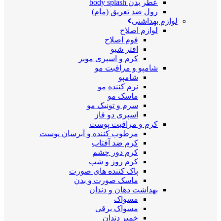
عطر بدن body splash
رول ضد تعریق (مام)
لوازم بهداشتی
لوازم اصلاح
فوم اصلاح
افتر شیو
کرم و اسپری موبر
شامپو و مراقبت مو
شامپو
نرم کننده مو
ماسک مو
سرم و تونیک مو
اسپری دو فاز
کرم و مراقبت پوست
مرطوب کننده و آبرسان پوست
کرم ضد آفتاب
کرم دور چشم
کرم روز و شب
پاک کننده های صورت
ماسک صورت و بدن
بهداشت دهان و دندان
مسواک
مسواک برقی
خمیر دندان