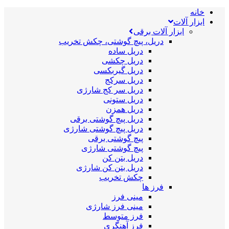
خانه
ابزار آلات
ابزار آلات برقی
دریل، پیچ گوشتی، چکش تخریب
دریل ساده
دریل چکشی
دریل گیربکسی
دریل سرکج
دریل سر کج شارژی
دریل ستونی
دریل همزن
دریل پیچ گوشتی برقی
دریل پیچ گوشتی شارژی
پیچ گوشتی برقی
پیچ گوشتی شارژی
دریل بتن کن
دریل بتن کن شارژی
چکش تخریب
فرز ها
مینی فرز
مینی فرز شارژی
فرز متوسط
فرز آهنگری