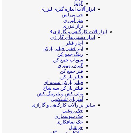
گونیا
ابزار آلات اندازه گیری لیزری
جی پی اس
متر لیزری
تراز لیزری
ابزار آلات کارگاهی و گاراژی
ابزار دستی های گاراژی
آچار فیلر
انبر قفلی فیلتر بازکن
رینگ جمع کن
سوپاپ جمع کن
گیره رومیزی
فنر جمع کن
فیلتر باز کن
فیلتر بازکن تسمه ای
فیلتر باز کن سه شاخ
پولی کش و بلبرینگ کش
آهنربای تلسکوپی
سایر ابزارآلات کارگاهی و گاراژی
جک روغنی
جک سوسماری
جک صافکاری
جرثقیل