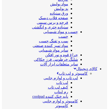
مواد پولیش
پد پولیش
ورق سنباده
صفحه فلاپ دیسک
فرچه و برس سیمی
سنباده چتری و انگشتی
چسب و مواد شیمیایی
چسب
پمپ و تفنگ چسب
مواد تمیز کننده صنعتی
سایر مواد شیمیایی
چراغ قوه و نور افکن
شلنگ خرطومی فرز حکاکی
سایر متعلقات ابزار آلات
کالای دیجیتال
کامپیوتر و لپ تاپ
لپ تاپ و لوازم جانبی
لپ تاپ
کیف لپ تاپ
رم لپتاپ
پایه خنک کننده coolpad
کامپیوتر و لوازم جانبی
کامپیوتر