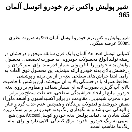
شیر پولیش واکس نرم خودرو اتوسل آلمان
965
شیر پولیش واکس نرم خودرو اتوسل آلمان 965 به صورت بطری
500ml عرضه میگردد.
کمپانی اتوسل Autosol آلمان با یک قرن سابقه موفق و درخشان در
زمینه تولید انواع محصولات خودرویی به صورت تخصصی، محصول
پولیش بدنه خودرو را با فرمولی بسیار قدرتمند برای تمیز کردن و
درخشش بالای بدنه خودرو ارائه مینماید. این محصول فوق العاده به
آرامی ابتدا خراش های سطحی بدنه را از بین برده و پوششی
محافظ همراه با درخشنگی بالا به آن میبخشد. این پوشش با خاصیت
بالاي آب گریزي بصورت لایه اي بسیار شفاف و مقاوم بر روي بدنه
خودرو، مانع از ایجاد خراشیدگی سطحی، حفاظت سطح در برابر
مواد مخرب شیمیایی، مقاومت در برابر اکسیداسیون و اشعه ماوراء
بنفش خورشید و فضولات پرندگان و همچنین عدم جذب گرد و غبار
و آلودگی می باشد و به نگهداري رنگ بدنه خودرو در برابر سنگ ریزه
کمک شایان می نماید. پولیش بدنه خودرو اتوسلAutosolبدون هیچ
آسیبی به رنگ خودرو ، قدرت براق کنندگی بالایی دارد و برای تمام
رنگ ها مناسب است.