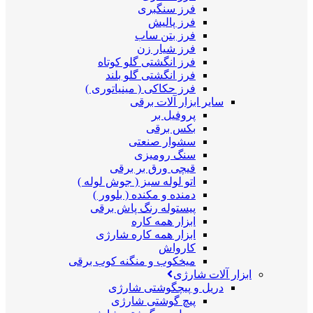
فرز سنگبری
فرز پالیش
فرز بتن ساب
فرز شیار زن
فرز انگشتی گلو کوتاه
فرز انگشتی گلو بلند
فرز حکاکی ( مینیاتوری )
سایر ابزار آلات برقی
پروفیل بر
بکس برقی
سشوار صنعتی
سنگ رومیزی
قیچی ورق بر برقی
اتو لوله سبز ( جوش لوله )
دمنده و مکنده ( بلوور )
پیستوله رنگ پاش برقی
ابزار همه کاره
ابزار همه کاره شارژی
کارواش
میخکوب و منگنه کوب برقی
ابزار آلات شارژی
دریل و پیچگوشتی شارژی
پیچ گوشتی شارژی