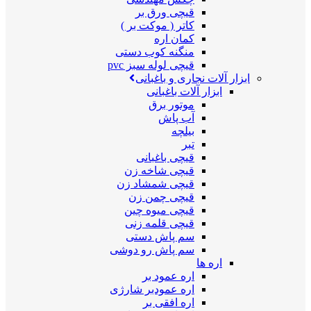
قیچی ورق بر
کاتر ( موکت بر )
کمان اره
منگنه کوب دستی
قیچی لوله سبز pvc
ابزار آلات نجاری و باغبانی
ابزار آلات باغبانی
موتور برق
آب پاش
بیلچه
تبر
قیچی باغبانی
قیچی شاخه زن
قیچی شمشاد زن
قیچی چمن زن
قیچی میوه چین
قیچی قلمه زنی
سم پاش دستی
سم پاش رو دوشی
اره ها
اره عمود بر
اره عمودبر شارژی
اره افقی بر