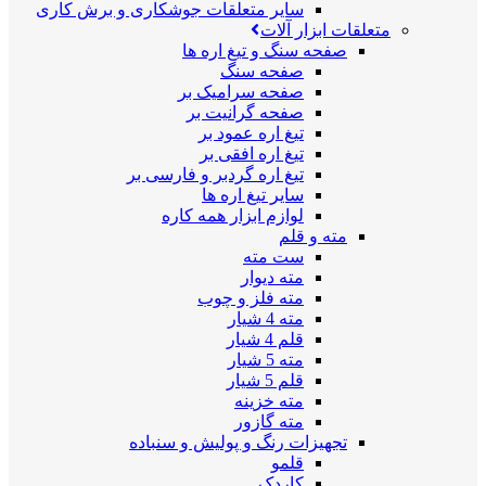
سایر متعلقات جوشکاری و برش کاری
متعلقات ابزار آلات
صفحه سنگ و تیغ اره ها
صفحه سنگ
صفحه سرامیک بر
صفحه گرانیت بر
تیغ اره عمود بر
تیغ اره افقی بر
تیغ اره گردبر و فارسی بر
سایر تیغ اره ها
لوازم ابزار همه کاره
مته و قلم
ست مته
مته دیوار
مته فلز و چوب
مته 4 شیار
قلم 4 شیار
مته 5 شیار
قلم 5 شیار
مته خزینه
مته گازور
تجهیزات رنگ و پولیش و سنباده
قلمو
کاردک