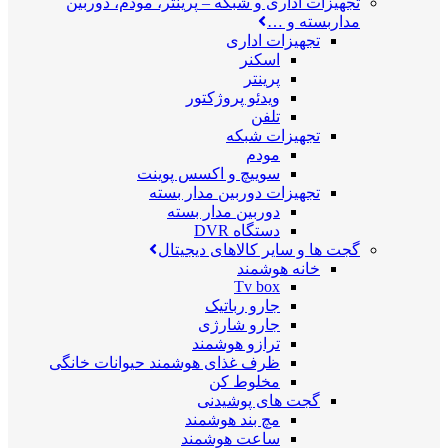
تجهیزات اداری و شبکه
–
پرینتر، مودم، دوربین
مداربسته و …
تجهیزات اداری
اسکنر
پرینتر
ویدئو پروژکتور
تلفن
تجهیزات شبکه
مودم
سوییچ و اکسس پوینت
تجهیزات دوربین مدار بسته
دوربین مدار بسته
دستگاه DVR
گجت ها و سایر کالاهای دیجیتال
خانه هوشمند
Tv box
جارو رباتیک
جارو شارژی
ترازو هوشمند
ظرف غذای هوشمند حیوانات خانگی
مخلوط کن
گجت های پوشیدنی
مچ بند هوشمند
ساعت هوشمند