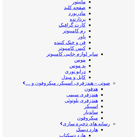
مانیتور
صفحه کلید
مادربورد
پردازنده
کارت گرافیک
رم کامپیوتر
پاور
فن و خنک کننده
کیس کامپیوتر
سایر لوازم جانبی کامپیوتر
موس
پد موس
درایو نوری
کابل و مبدل
صوتی
–
هندزفری، اسپیکر، میکروفون و …
هدفون
هندزفری سیمی
هندزفری بلوتوثی
اسپیکر
ساندبار
میکروفون
رسانه های ذخیره سازی
هارد دیسک
هارد دسکتاپ