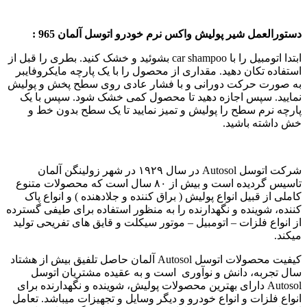
دستورالعمل شیر پولیش واکس نرم خودرو اتوسل آلمان 965 :
ابتدا اتومبیل را با car shampoo بشوئید و خشک کنید. بطری را قبل از
استفاده تکان دهید. مقداری از محصول را با یک پارچه مایکروفایبر
به صورت حرکت دورانی و با فشار عادی روی سطح پخش و پولیش
نمایید. سپس اجازه دهید تا محصول کمی خشک شود. سپس با یک
پارچه نرم سطح را پولیش و تمیز نمایید تا یک سطح بدون خط و
خش داشته باشید.
شرکت اتوسل Autosol در سال ۱۹۲۹ در شهر زولینگن آلمان
تاسیس گردیده است و بیش از ۸۰ سال است که محصولات متنوع
کاملی از قبیل انواع پولیش ( براق کننده و جلادهنده ) و انواع پاک
کننده، شوینده و نگهدارنده را به منظور استفاده برای طیفی گسترده
از انواع فلزات – اتومبیل – موتور سیکلت و قایق های تفریحی تولید
میکند.
کیفیت محصولات اتوسل Autosol آلمان حاصل تلفیق بیش از هشتاد
سال تجربه، دانش و نوآوری است و به عقیده مشتریان اتوسل
Autosol دارای بهترین محصولات پولیش، شوینده و نگهدارنده برای
انواع فلزات و انواع خودرو و دیگر وسایل و تجهیزات میباشد. تعامل