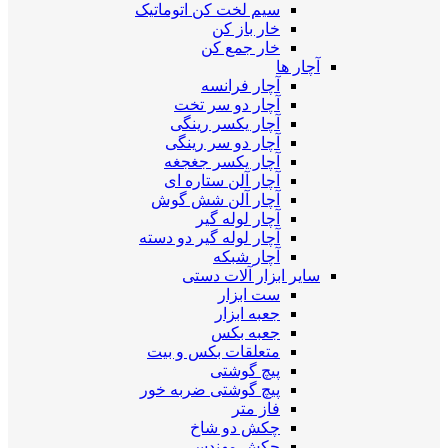
سیم لخت کن اتوماتیک
خار باز کن
خار جمع کن
آچار ها
آچار فرانسه
آچار دو سر تخت
آچار یکسر رینگی
آچار دو سر رینگی
آچار یکسر جغجغه
آچار آلن ستاره ای
آچار آلن شش گوش
آچار لوله گیر
آچار لوله گیر دو دسته
آچار شبکه
سایر ابزار آلات دستی
ست ابزار
جعبه ابزار
جعبه بکس
متعلقات بکس و بیت
پیچ گوشتی
پیچ گوشتی ضربه خور
فاز متر
چکش دو شاخ
چکش مهندسی