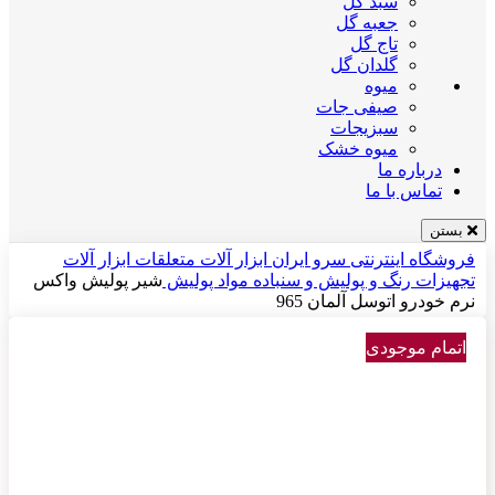
سبد گل
جعبه گل
تاج گل
گلدان گل
میوه
صیفی جات
سبزیجات
میوه خشک
درباره ما
تماس با ما
بستن
فروشگاه اینترنتی سرو ایران
ابزار آلات
متعلقات ابزار آلات
تجهیزات رنگ و پولیش و سنباده
مواد پولیش
شیر پولیش واکس
نرم خودرو اتوسل آلمان 965
اتمام موجودی