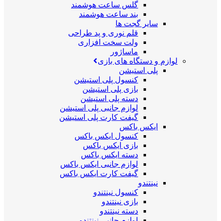
گلس ساعت هوشمند
بند ساعت هوشمند
سایر گجت ها
قلم نوری و پد طراحی
ولت سخت افزاری
ماساژور
لوازم و دستگاه های بازی
پلی استیشن
کنسول پلی استیشن
بازی پلی استیشن
دسته پلی استیشن
لوازم جانبی پلی استیشن
گیفت کارت پلی استیشن
ایکس باکس
کنسول ایکس باکس
بازی ایکس باکس
دسته ایکس باکس
لوازم جانبی ایکس باکس
گیفت کارت ایکس باکس
نینتندو
کنسول نینتندو
بازی نینتندو
دسته نینتندو
لوازم جانبی نینتندو