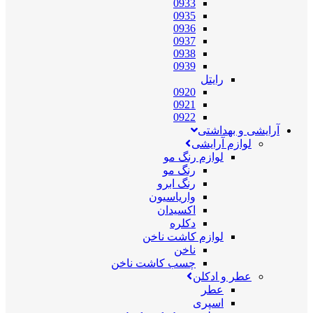
0933
0935
0936
0937
0938
0939
رایتل
0920
0921
0922
آرایشی و بهداشتی
لوازم آرایشی
لوازم رنگ مو
رنگ مو
رنگ ابرو
واریاسیون
اکسیدان
دکلره
لوازم کاشت ناخن
ناخن
چسب کاشت ناخن
عطر و ادکلن
عطر
اسپری