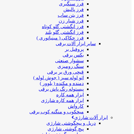
فرز سنگبری
فرز پالیش
فرز بتن ساب
فرز شیار زن
فرز انگشتی گلو کوتاه
فرز انگشتی گلو بلند
فرز حکاکی ( مینیاتوری )
سایر ابزار آلات برقی
پروفیل بر
بکس برقی
سشوار صنعتی
سنگ رومیزی
قیچی ورق بر برقی
اتو لوله سبز ( جوش لوله )
دمنده و مکنده ( بلوور )
پیستوله رنگ پاش برقی
ابزار همه کاره
ابزار همه کاره شارژی
کارواش
میخکوب و منگنه کوب برقی
ابزار آلات شارژی
دریل و پیچگوشتی شارژی
پیچ گوشتی شارژی