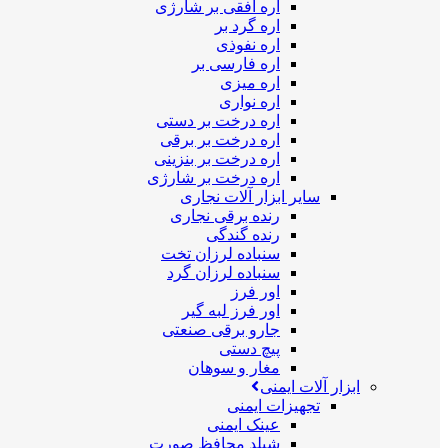
اره افقی بر شارژی
اره گرد بر
اره نفوذی
اره فارسی بر
اره میزی
اره نواری
اره درخت بر دستی
اره درخت بر برقی
اره درخت بر بنزینی
اره درخت بر شارژی
سایر ابزار آلات نجاری
رنده برقی نجاری
رنده گندگی
سنباده لرزان تخت
سنباده لرزان گرد
اور فرز
اور فرز لبه گیر
جارو برقی صنعتی
پیچ دستی
مغار و سوهان
ابزار آلات ایمنی
تجهیزات ایمنی
عینک ایمنی
شیلد محافظ صورت