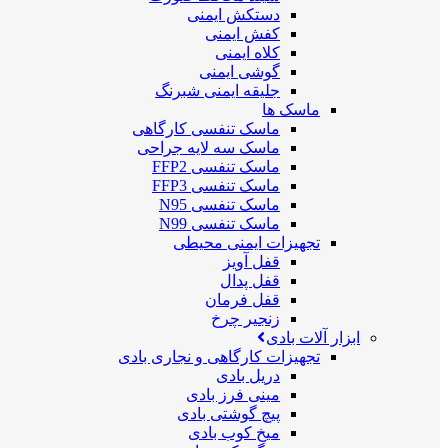
دستکش ایمنی
کفش ایمنی
کلاه ایمنی
گوشی ایمنی
جلیقه ایمنی شبرنگ
ماسک ها
ماسک تنفسی کارگاهی
ماسک سه لایه جراحی
ماسک تنفسی FFP2
ماسک تنفسی FFP3
ماسک تنفسی N95
ماسک تنفسی N99
تجهیزات ایمنی محیطی
قفل آویز
قفل پدال
قفل فرمان
زنجیر چرخ
ابزار آلات بادی
تجهیزات کارگاهی و نجاری بادی
دریل بادی
مینی فرز بادی
پیچ گوشتی بادی
میخ کوب بادی