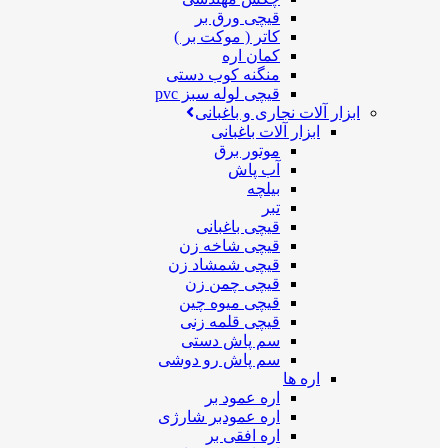
قیچی ورق بر
کاتر ( موکت بر )
کمان اره
منگنه کوب دستی
قیچی لوله سبز pvc
ابزار آلات نجاری و باغبانی
ابزار آلات باغبانی
موتور برق
آب پاش
بیلچه
تبر
قیچی باغبانی
قیچی شاخه زن
قیچی شمشاد زن
قیچی چمن زن
قیچی میوه چین
قیچی قلمه زنی
سم پاش دستی
سم پاش رو دوشی
اره ها
اره عمود بر
اره عمودبر شارژی
اره افقی بر