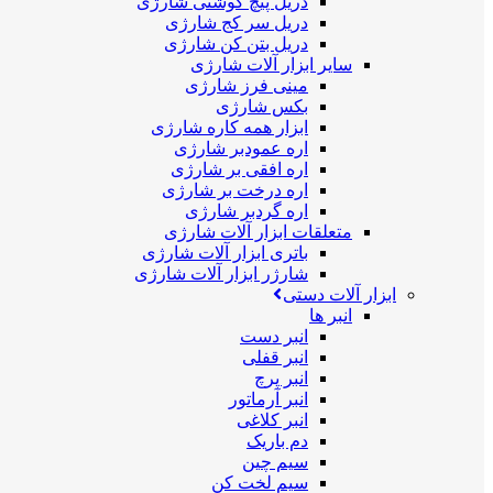
دریل پیچ گوشتی شارژی
دریل سر کج شارژی
دریل بتن کن شارژی
سایر ابزار آلات شارژی
مینی فرز شارژی
بکس شارژی
ابزار همه کاره شارژی
اره عمودبر شارژی
اره افقی بر شارژی
اره درخت بر شارژی
اره گردبر شارژی
متعلقات ابزار آلات شارژی
باتری ابزار آلات شارژی
شارژر ابزار آلات شارژی
ابزار آلات دستی
انبر ها
انبر دست
انبر قفلی
انبر پرچ
انبر آرماتور
انبر کلاغی
دم باریک
سیم چین
سیم لخت کن