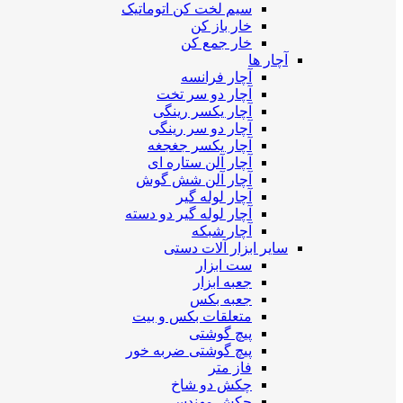
سیم لخت کن اتوماتیک
خار باز کن
خار جمع کن
آچار ها
آچار فرانسه
آچار دو سر تخت
آچار یکسر رینگی
آچار دو سر رینگی
آچار یکسر جغجغه
آچار آلن ستاره ای
آچار آلن شش گوش
آچار لوله گیر
آچار لوله گیر دو دسته
آچار شبکه
سایر ابزار آلات دستی
ست ابزار
جعبه ابزار
جعبه بکس
متعلقات بکس و بیت
پیچ گوشتی
پیچ گوشتی ضربه خور
فاز متر
چکش دو شاخ
چکش مهندسی