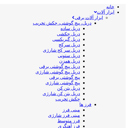
خانه
ابزار آلات
ابزار آلات برقی
دریل، پیچ گوشتی، چکش تخریب
دریل ساده
دریل چکشی
دریل گیربکسی
دریل سرکج
دریل سر کج شارژی
دریل ستونی
دریل همزن
دریل پیچ گوشتی برقی
دریل پیچ گوشتی شارژی
پیچ گوشتی برقی
پیچ گوشتی شارژی
دریل بتن کن
دریل بتن کن شارژی
چکش تخریب
فرز ها
مینی فرز
مینی فرز شارژی
فرز متوسط
فرز آهنگری