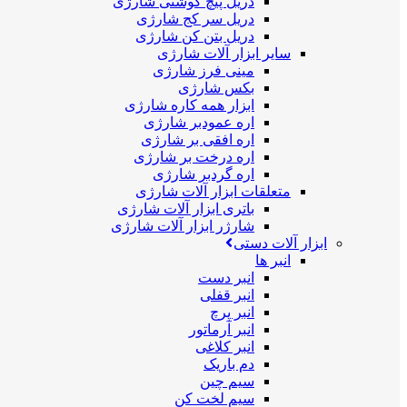
دریل پیچ گوشتی شارژی
دریل سر کج شارژی
دریل بتن کن شارژی
سایر ابزار آلات شارژی
مینی فرز شارژی
بکس شارژی
ابزار همه کاره شارژی
اره عمودبر شارژی
اره افقی بر شارژی
اره درخت بر شارژی
اره گردبر شارژی
متعلقات ابزار آلات شارژی
باتری ابزار آلات شارژی
شارژر ابزار آلات شارژی
ابزار آلات دستی
انبر ها
انبر دست
انبر قفلی
انبر پرچ
انبر آرماتور
انبر کلاغی
دم باریک
سیم چین
سیم لخت کن