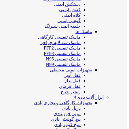
دستکش ایمنی
کفش ایمنی
کلاه ایمنی
گوشی ایمنی
جلیقه ایمنی شبرنگ
ماسک ها
ماسک تنفسی کارگاهی
ماسک سه لایه جراحی
ماسک تنفسی FFP2
ماسک تنفسی FFP3
ماسک تنفسی N95
ماسک تنفسی N99
تجهیزات ایمنی محیطی
قفل آویز
قفل پدال
قفل فرمان
زنجیر چرخ
ابزار آلات بادی
تجهیزات کارگاهی و نجاری بادی
دریل بادی
مینی فرز بادی
پیچ گوشتی بادی
میخ کوب بادی