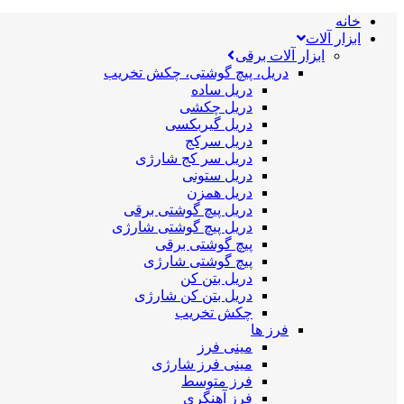
خانه
ابزار آلات
ابزار آلات برقی
دریل، پیچ گوشتی، چکش تخریب
دریل ساده
دریل چکشی
دریل گیربکسی
دریل سرکج
دریل سر کج شارژی
دریل ستونی
دریل همزن
دریل پیچ گوشتی برقی
دریل پیچ گوشتی شارژی
پیچ گوشتی برقی
پیچ گوشتی شارژی
دریل بتن کن
دریل بتن کن شارژی
چکش تخریب
فرز ها
مینی فرز
مینی فرز شارژی
فرز متوسط
فرز آهنگری