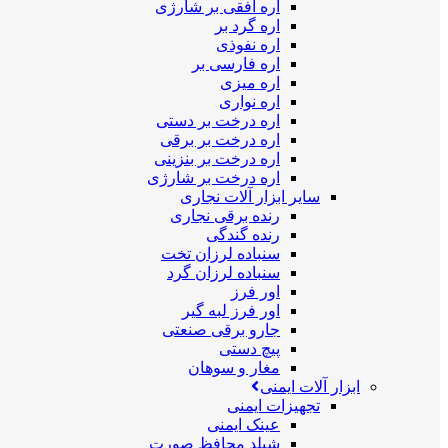
اره افقی بر شارژی
اره گرد بر
اره نفوذی
اره فارسی بر
اره میزی
اره نواری
اره درخت بر دستی
اره درخت بر برقی
اره درخت بر بنزینی
اره درخت بر شارژی
سایر ابزار آلات نجاری
رنده برقی نجاری
رنده گندگی
سنباده لرزان تخت
سنباده لرزان گرد
اور فرز
اور فرز لبه گیر
جارو برقی صنعتی
پیچ دستی
مغار و سوهان
ابزار آلات ایمنی
تجهیزات ایمنی
عینک ایمنی
شیلد محافظ صورت