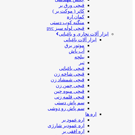
قیچی ورق بر
کاتر ( موکت بر )
کمان اره
منگنه کوب دستی
قیچی لوله سبز pvc
ابزار آلات نجاری و باغبانی
ابزار آلات باغبانی
موتور برق
آب پاش
بیلچه
تبر
قیچی باغبانی
قیچی شاخه زن
قیچی شمشاد زن
قیچی چمن زن
قیچی میوه چین
قیچی قلمه زنی
سم پاش دستی
سم پاش رو دوشی
اره ها
اره عمود بر
اره عمودبر شارژی
اره افقی بر