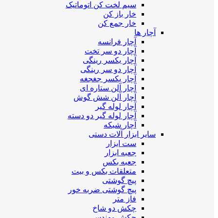
سیم لخت کن اتوماتیک
خار باز کن
خار جمع کن
آچار ها
آچار فرانسه
آچار دو سر تخت
آچار یکسر رینگی
آچار دو سر رینگی
آچار یکسر جغجغه
آچار آلن ستاره ای
آچار آلن شش گوش
آچار لوله گیر
آچار لوله گیر دو دسته
آچار شبکه
سایر ابزار آلات دستی
ست ابزار
جعبه ابزار
جعبه بکس
متعلقات بکس و بیت
پیچ گوشتی
پیچ گوشتی ضربه خور
فاز متر
چکش دو شاخ
چکش مهندسی