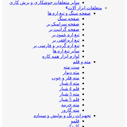
سایر متعلقات جوشکاری و برش کاری
متعلقات ابزار آلات
صفحه سنگ و تیغ اره ها
صفحه سنگ
صفحه سرامیک بر
صفحه گرانیت بر
تیغ اره عمود بر
تیغ اره افقی بر
تیغ اره گردبر و فارسی بر
سایر تیغ اره ها
لوازم ابزار همه کاره
مته و قلم
ست مته
مته دیوار
مته فلز و چوب
مته 4 شیار
قلم 4 شیار
مته 5 شیار
قلم 5 شیار
مته خزینه
مته گازور
تجهیزات رنگ و پولیش و سنباده
قلمو
کاردک