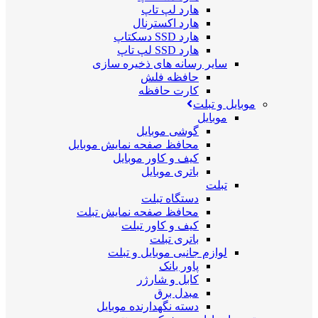
هارد لپ تاپ
هارد اکسترنال
هارد SSD دسکتاپ
هارد SSD لپ تاپ
سایر رسانه های ذخیره سازی
حافظه فلش
کارت حافظه
موبایل و تبلت
موبایل
گوشی موبایل
محافظ صفحه نمایش موبایل
کیف و کاور موبایل
باتری موبایل
تبلت
دستگاه تبلت
محافظ صفحه نمایش تبلت
کیف و کاور تبلت
باتری تبلت
لوازم جانبی موبایل و تبلت
پاور بانک
کابل و شارژر
مبدل برق
دسته نگهدارنده موبایل