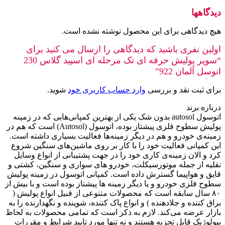
دیدگاهها
هیچ دیدگاهی برای این محصول نوشته نشده است.
اولین نفری باشید که دیدگاهی را ارسال می کنید برای
“سوپر پولیش حرفه ای تک مرحله ای اسپید گلاس 230
اتوسل آلمان 922”
برای ثبت نقد و بررسی
وارد حساب کاربری خود
شوید.
درباره برند
اتوسول autosol بدون شک یکی از بهترین کمپانی‌هایی که در زمینه
پولیش سطوح فلزی پیشتاز بوده، اتوسول (Autosol) است که هم در
زمینه‌ی خودرو و هم در دیگر زمینه‌ها فعالیت بسیاری داشته است.
این کمپانی فعالیت خود را با کار بر روی ماشین‌های سنگین شروع
کرد و الان زمینه‌ی کاری خود را در جهت پشتیبانی از انواع وسایل
نقلیه از جمله موتورسیکلت، خودرو های سواری و سنگین، کشتی و
قایق و هواپیما گسترش داده است. کمپانی اتوسول در زمینه پولیش
سطوح فلزی خودرو و یا دیگر زمینه ها پیشتاز بوده است و با بیش از
۸۰ سال سابقه است که محصولات متنوعی از قبیل انواع پولیش (
براق کننده و جلادهنده ) و انواع پاک کننده، شوینده و نگهدارنده را به
بازار عرضه می‌کند. لازم به ذکر است که تمامی محصولات به لحاظ
بیولوژیک قابل تجزیه هستند و نه تنها مورد تایید شرایط و مقررات