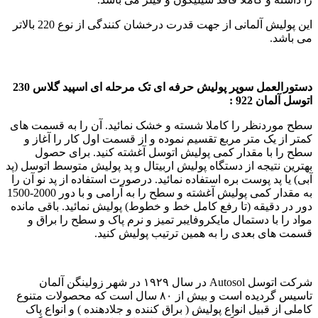
این پولیش آلمانی از جهت قدرت درخشان کنندگی از نوع 220 بالاتر
می باشد.
دستورالعمل سوپر پولیش حرفه ای تک مرحله ای اسپید گلاس 230
اتوسل آلمان 922 :
سطح موردنظر را کاملا شسته و خشک نمائید. آن را به قسمت های
کمتر از یک متر مربع تقسیم نموده و از قسمت اول کار را آغاز و
سطح را با مقدار کمی پولیش اتوسل آغشته کنید. برای حصول
بهترین نتیجه از دستگاه پولیش اربیتال و پد پولیش متوسط اتوسل (پد
آبی) یا پد پوست بره استفاده نمائید. درصورت استفاده از پد نو آن را
به مقدار کمی پولیش آغشته و سطح را به آرامی و با دور 2000-1500
دور در دقیقه (تا رفع کامل خط و خطوط) پولیش نمائید. باقی مانده
مواد را با دستمال مایکروفایبر تمیز و نرم پاک و سطح را براق و
قسمت های بعدی را به همین ترتیب پولیش کنید.
شرکت اتوسل Autosol در سال ۱۹۲۹ در شهر زولینگن آلمان
تاسیس گردیده است و بیش از ۸۰ سال است که محصولات متنوع
کاملی از قبیل انواع پولیش ( براق کننده و جلادهنده ) و انواع پاک