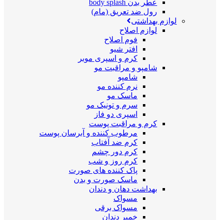
عطر بدن body splash
رول ضد تعریق (مام)
لوازم بهداشتی
لوازم اصلاح
فوم اصلاح
افتر شیو
کرم و اسپری موبر
شامپو و مراقبت مو
شامپو
نرم کننده مو
ماسک مو
سرم و تونیک مو
اسپری دو فاز
کرم و مراقبت پوست
مرطوب کننده و آبرسان پوست
کرم ضد آفتاب
کرم دور چشم
کرم روز و شب
پاک کننده های صورت
ماسک صورت و بدن
بهداشت دهان و دندان
مسواک
مسواک برقی
خمیر دندان