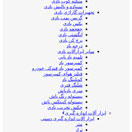
منگنه کوب بادی
سنباده و پالیش بادی
تجهیزات گاراژی بادی
گریس پمپ بادی
بکس بادی
جغجغه بادی
انگشتی بادی
پرچ کن بادی
درجه باد
سایر ابزارآلات بادی
تلمبه باد پایی
کمپرسور باد
کمپرسور باد فندکی خودرو
فیلتر هوای کمپرسور
کوپلینگ باد
شلنگ فنری
سری بادپاش
پیستوله رنگ پاش
پیستوله کنیتکس پاش
چکش تخریب بادی
ابزار آلات اندازه گیری
ابزار آلات اندازه گیری دستی
متر
تراز