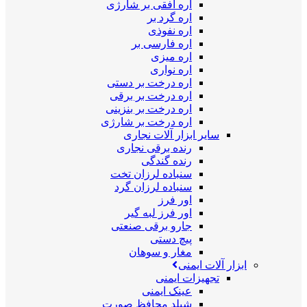
اره افقی بر شارژی
اره گرد بر
اره نفوذی
اره فارسی بر
اره میزی
اره نواری
اره درخت بر دستی
اره درخت بر برقی
اره درخت بر بنزینی
اره درخت بر شارژی
سایر ابزار آلات نجاری
رنده برقی نجاری
رنده گندگی
سنباده لرزان تخت
سنباده لرزان گرد
اور فرز
اور فرز لبه گیر
جارو برقی صنعتی
پیچ دستی
مغار و سوهان
ابزار آلات ایمنی
تجهیزات ایمنی
عینک ایمنی
شیلد محافظ صورت