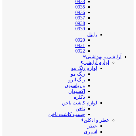
0933
0935
0936
0937
0938
0939
رایتل
0920
0921
0922
آرایشی و بهداشتی
لوازم آرایشی
لوازم رنگ مو
رنگ مو
رنگ ابرو
واریاسیون
اکسیدان
دکلره
لوازم کاشت ناخن
ناخن
چسب کاشت ناخن
عطر و ادکلن
عطر
اسپری