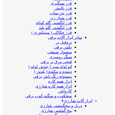
فرز سنگبری
فرز پالیش
فرز بتن ساب
فرز شیار زن
فرز انگشتی گلو کوتاه
فرز انگشتی گلو بلند
فرز حکاکی ( مینیاتوری )
سایر ابزار آلات برقی
پروفیل بر
بکس برقی
سشوار صنعتی
سنگ رومیزی
قیچی ورق بر برقی
اتو لوله سبز ( جوش لوله )
دمنده و مکنده ( بلوور )
پیستوله رنگ پاش برقی
ابزار همه کاره
ابزار همه کاره شارژی
کارواش
میخکوب و منگنه کوب برقی
ابزار آلات شارژی
دریل و پیچگوشتی شارژی
پیچ گوشتی شارژی