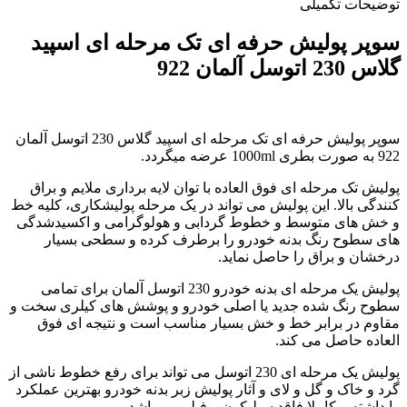
توضیحات تکمیلی
سوپر پولیش حرفه ای تک مرحله ای اسپید
گلاس 230 اتوسل آلمان 922
سوپر پولیش حرفه ای تک مرحله ای اسپید گلاس 230 اتوسل آلمان
922 به صورت بطری 1000ml عرضه میگردد.
پولیش تک مرحله ای فوق العاده با توان لایه برداری ملایم و براق
کنندگی بالا. این پولیش می تواند در یک مرحله پولیشکاری، کلیه خط
و خش های متوسط و خطوط گردابی و هولوگرامی و اکسیدشدگی
های سطوح رنگ بدنه خودرو را برطرف کرده و سطحی بسیار
درخشان و براق را حاصل نماید.
پولیش یک مرحله ای بدنه خودرو 230 اتوسل آلمان برای تمامی
سطوح رنگ شده جدید یا اصلی خودرو و پوشش های کیلری سخت و
مقاوم در برابر خط و خش بسیار مناسب است و نتیجه ای فوق
العاده حاصل می کند.
پولیش یک مرحله ای 230 اتوسل می تواند برای رفع خطوط ناشی از
گرد و خاک و گل و لای و آثار پولیش زبر بدنه خودرو بهترین عملکرد
را داشته و کاملا فاقد سیلیکون و فیلر می باشد.