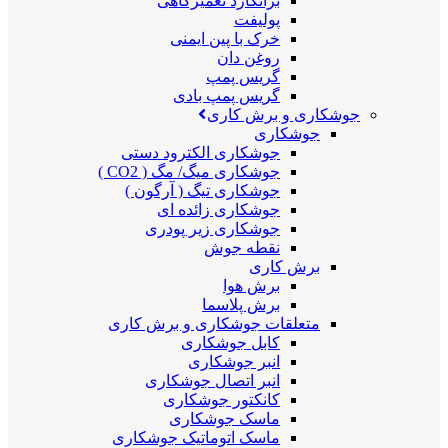
برانکارد تعمیرگاهی
پولیفت
خرک با پین ایمنی
روغن دان
گریس پمپ
گریس پمپ بادی
جوشکاری و برش کاری
جوشکاری
جوشکاری الکترود دستی
جوشکاری میگ/ مگ ( CO2 )
جوشکاری تیگ ( آرگون )
جوشکاری زائده ای
جوشکاری زیر پودری
نقطه جوش
برش کاری
برش هوا
برش پلاسما
متعلقات جوشکاری و برش کاری
کابل جوشکاری
انبر جوشکاری
انبر اتصال جوشکاری
کانکتور جوشکاری
ماسک جوشکاری
ماسک اتوماتیک جوشکاری