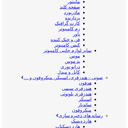
مانیتور
صفحه کلید
مادربورد
پردازنده
کارت گرافیک
رم کامپیوتر
پاور
فن و خنک کننده
کیس کامپیوتر
سایر لوازم جانبی کامپیوتر
موس
پد موس
درایو نوری
کابل و مبدل
صوتی
–
هندزفری، اسپیکر، میکروفون و …
هدفون
هندزفری سیمی
هندزفری بلوتوثی
اسپیکر
ساندبار
میکروفون
رسانه های ذخیره سازی
هارد دیسک
هارد دسکتاپ