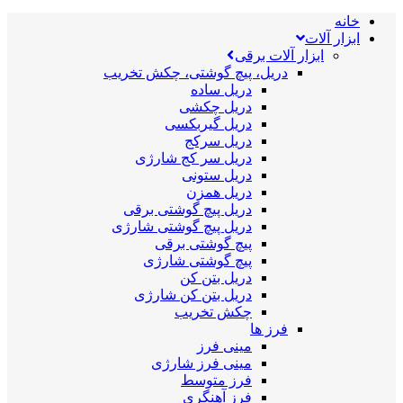
خانه
ابزار آلات
ابزار آلات برقی
دریل، پیچ گوشتی، چکش تخریب
دریل ساده
دریل چکشی
دریل گیربکسی
دریل سرکج
دریل سر کج شارژی
دریل ستونی
دریل همزن
دریل پیچ گوشتی برقی
دریل پیچ گوشتی شارژی
پیچ گوشتی برقی
پیچ گوشتی شارژی
دریل بتن کن
دریل بتن کن شارژی
چکش تخریب
فرز ها
مینی فرز
مینی فرز شارژی
فرز متوسط
فرز آهنگری