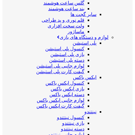
گلس ساعت هوشمند
بند ساعت هوشمند
سایر گجت ها
قلم نوری و پد طراحی
ولت سخت افزاری
ماساژور
لوازم و دستگاه های بازی
پلی استیشن
کنسول پلی استیشن
بازی پلی استیشن
دسته پلی استیشن
لوازم جانبی پلی استیشن
گیفت کارت پلی استیشن
ایکس باکس
کنسول ایکس باکس
بازی ایکس باکس
دسته ایکس باکس
لوازم جانبی ایکس باکس
گیفت کارت ایکس باکس
نینتندو
کنسول نینتندو
بازی نینتندو
دسته نینتندو
لوازم جانبی نینتندو