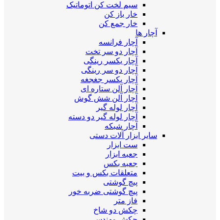
سیم لخت کن اتوماتیک
خار باز کن
خار جمع کن
آچار ها
آچار فرانسه
آچار دو سر تخت
آچار یکسر رینگی
آچار دو سر رینگی
آچار یکسر جغجغه
آچار آلن ستاره ای
آچار آلن شش گوش
آچار لوله گیر
آچار لوله گیر دو دسته
آچار شبکه
سایر ابزار آلات دستی
ست ابزار
جعبه ابزار
جعبه بکس
متعلقات بکس و بیت
پیچ گوشتی
پیچ گوشتی ضربه خور
فاز متر
چکش دو شاخ
چکش مهندسی