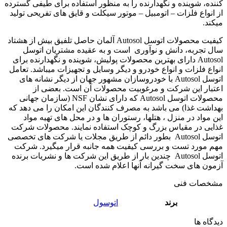
کننده، شوینده و نگهدارنده را به منظور استفاده برای طیفی گسترده
از انواع فلزات – اتومبیل – موتور سیکلت و قایق های تفریحی تولید
میکند.
کیفیت محصولات اتوسل Autosol آلمان حاصل تلفیق بیش از هشتاد
سال تجربه، دانش و نوآوری است و به عقیده مشتریان اتوسل
Autosol دارای بهترین محصولات پولیش، شوینده و نگهدارنده برای
انواع فلزات و انواع خودرو و دیگر وسایل و تجهیزات میباشد. تعامل
اتوسل Autosol با خودروسازان مشهور جهان از دیگر نشانه های
اعتبار این شرکت و مرغوبیت محصولات آن است. بعضی از
محصولات اتوسل Autosol که دارای نشان NSF (سازمان جهانی
بهداشت غذا) می باشد به مصرف کنندگان این امکان را می دهد که
این مواد در منزل ، هتلها، رستوران ها و در محل های تهیه مواد
غذایی در مقیاس بزرگ و کوچک استفاده نمایند. محصولات شرکت
اتوسل Autosol بطور دائم از طریق مجلات یا شرکت های تخصصی
مهم مورد تست و بررسی کیفیت همه جانبه قرار میگیرد. شرکت
اتوسل Autosol چندین بار از طریق این شرکت ها و نشریات برنده
آزمون های سخت گیرانه آنها اعلام شده است.
مشخصات فنی
برند
اتوسول
دیدگاه ها