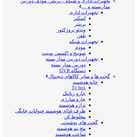
تجهیزات اداری و شبکه
–
پرینتر، مودم، دوربین
مداربسته و …
تجهیزات اداری
اسکنر
پرینتر
ویدئو پروژکتور
تلفن
تجهیزات شبکه
مودم
سوییچ و اکسس پوینت
تجهیزات دوربین مدار بسته
دوربین مدار بسته
دستگاه DVR
گجت ها و سایر کالاهای دیجیتال
خانه هوشمند
Tv box
جارو رباتیک
جارو شارژی
ترازو هوشمند
ظرف غذای هوشمند حیوانات خانگی
مخلوط کن
گجت های پوشیدنی
مچ بند هوشمند
ساعت هوشمند