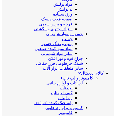
مواد پولیش
پد پولیش
ورق سنباده
صفحه فلاپ دیسک
فرچه و برس سیمی
سنباده چتری و انگشتی
چسب و مواد شیمیایی
چسب
پمپ و تفنگ چسب
مواد تمیز کننده صنعتی
سایر مواد شیمیایی
چراغ قوه و نور افکن
شلنگ خرطومی فرز حکاکی
سایر متعلقات ابزار آلات
کالای دیجیتال
کامپیوتر و لپ تاپ
لپ تاپ و لوازم جانبی
لپ تاپ
کیف لپ تاپ
رم لپتاپ
پایه خنک کننده coolpad
کامپیوتر و لوازم جانبی
کامپیوتر