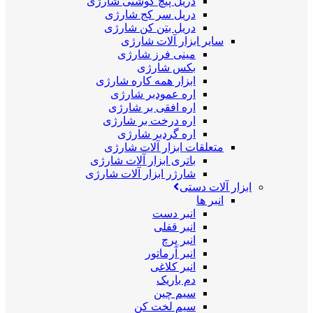
دریل پیچ گوشتی شارژی
دریل سر کج شارژی
دریل بتن کن شارژی
سایر ابزار آلات شارژی
مینی فرز شارژی
بکس شارژی
ابزار همه کاره شارژی
اره عمودبر شارژی
اره افقی بر شارژی
اره درخت بر شارژی
اره گردبر شارژی
متعلقات ابزار آلات شارژی
باتری ابزار آلات شارژی
شارژر ابزار آلات شارژی
ابزار آلات دستی
انبر ها
انبر دست
انبر قفلی
انبر پرچ
انبر آرماتور
انبر کلاغی
دم باریک
سیم چین
سیم لخت کن