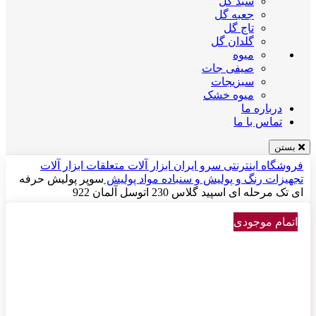
سبد گل
جعبه گل
تاج گل
گلدان گل
میوه
صیفی جات
سبزیجات
میوه خشک
درباره ما
تماس با ما
بستن
فروشگاه اینترنتی سرو ایران
ابزار آلات
متعلقات ابزار آلات
تجهیزات رنگ و پولیش و سنباده
مواد پولیش
سوپر پولیش حرفه
ای تک مرحله ای اسپید گلاس 230 اتوسل آلمان 922
اتمام موجودی