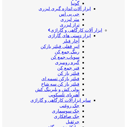
گونیا
ابزار آلات اندازه گیری لیزری
جی پی اس
متر لیزری
تراز لیزری
ابزار آلات کارگاهی و گاراژی
ابزار دستی های گاراژی
آچار فیلر
انبر قفلی فیلتر بازکن
رینگ جمع کن
سوپاپ جمع کن
گیره رومیزی
فنر جمع کن
فیلتر باز کن
فیلتر بازکن تسمه ای
فیلتر باز کن سه شاخ
پولی کش و بلبرینگ کش
آهنربای تلسکوپی
سایر ابزارآلات کارگاهی و گاراژی
جک روغنی
جک سوسماری
جک صافکاری
جرثقیل