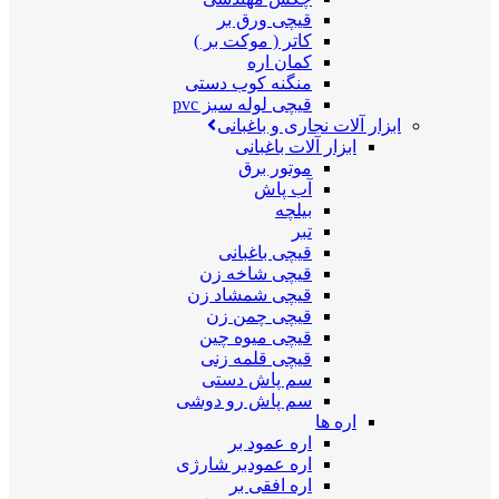
قیچی ورق بر
کاتر ( موکت بر )
کمان اره
منگنه کوب دستی
قیچی لوله سبز pvc
ابزار آلات نجاری و باغبانی
ابزار آلات باغبانی
موتور برق
آب پاش
بیلچه
تبر
قیچی باغبانی
قیچی شاخه زن
قیچی شمشاد زن
قیچی چمن زن
قیچی میوه چین
قیچی قلمه زنی
سم پاش دستی
سم پاش رو دوشی
اره ها
اره عمود بر
اره عمودبر شارژی
اره افقی بر