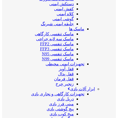
دستکش ایمنی
کفش ایمنی
کلاه ایمنی
گوشی ایمنی
جلیقه ایمنی شبرنگ
ماسک ها
ماسک تنفسی کارگاهی
ماسک سه لایه جراحی
ماسک تنفسی FFP2
ماسک تنفسی FFP3
ماسک تنفسی N95
ماسک تنفسی N99
تجهیزات ایمنی محیطی
قفل آویز
قفل پدال
قفل فرمان
زنجیر چرخ
ابزار آلات بادی
تجهیزات کارگاهی و نجاری بادی
دریل بادی
مینی فرز بادی
پیچ گوشتی بادی
میخ کوب بادی