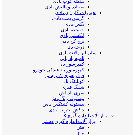
منگنه کوب بادی
سنباده و پالیش بادی
تجهیزات گاراژی بادی
گریس پمپ بادی
بکس بادی
جغجغه بادی
انگشتی بادی
پرچ کن بادی
درجه باد
سایر ابزارآلات بادی
تلمبه باد پایی
کمپرسور باد
کمپرسور باد فندکی خودرو
فیلتر هوای کمپرسور
کوپلینگ باد
شلنگ فنری
سری بادپاش
پیستوله رنگ پاش
پیستوله کنیتکس پاش
چکش تخریب بادی
ابزار آلات اندازه گیری
ابزار آلات اندازه گیری دستی
متر
تراز