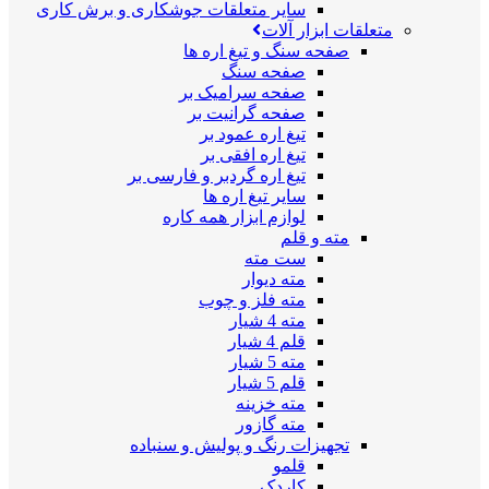
سایر متعلقات جوشکاری و برش کاری
متعلقات ابزار آلات
صفحه سنگ و تیغ اره ها
صفحه سنگ
صفحه سرامیک بر
صفحه گرانیت بر
تیغ اره عمود بر
تیغ اره افقی بر
تیغ اره گردبر و فارسی بر
سایر تیغ اره ها
لوازم ابزار همه کاره
مته و قلم
ست مته
مته دیوار
مته فلز و چوب
مته 4 شیار
قلم 4 شیار
مته 5 شیار
قلم 5 شیار
مته خزینه
مته گازور
تجهیزات رنگ و پولیش و سنباده
قلمو
کاردک