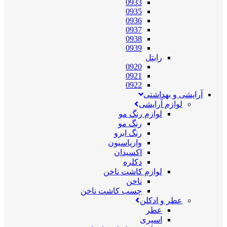
0933
0935
0936
0937
0938
0939
رایتل
0920
0921
0922
آرایشی و بهداشتی
لوازم آرایشی
لوازم رنگ مو
رنگ مو
رنگ ابرو
واریاسیون
اکسیدان
دکلره
لوازم کاشت ناخن
ناخن
چسب کاشت ناخن
عطر و ادکلن
عطر
اسپری