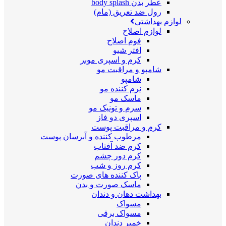
عطر بدن body splash
رول ضد تعریق (مام)
لوازم بهداشتی
لوازم اصلاح
فوم اصلاح
افتر شیو
کرم و اسپری موبر
شامپو و مراقبت مو
شامپو
نرم کننده مو
ماسک مو
سرم و تونیک مو
اسپری دو فاز
کرم و مراقبت پوست
مرطوب کننده و آبرسان پوست
کرم ضد آفتاب
کرم دور چشم
کرم روز و شب
پاک کننده های صورت
ماسک صورت و بدن
بهداشت دهان و دندان
مسواک
مسواک برقی
خمیر دندان