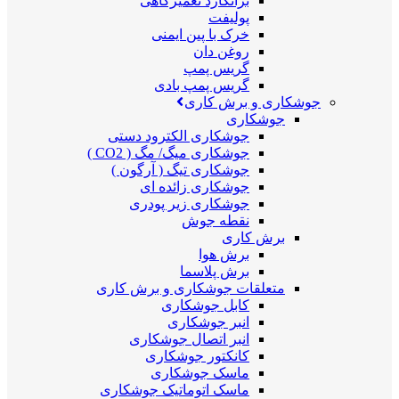
برانکارد تعمیرگاهی
پولیفت
خرک با پین ایمنی
روغن دان
گریس پمپ
گریس پمپ بادی
جوشکاری و برش کاری
جوشکاری
جوشکاری الکترود دستی
جوشکاری میگ/ مگ ( CO2 )
جوشکاری تیگ ( آرگون )
جوشکاری زائده ای
جوشکاری زیر پودری
نقطه جوش
برش کاری
برش هوا
برش پلاسما
متعلقات جوشکاری و برش کاری
کابل جوشکاری
انبر جوشکاری
انبر اتصال جوشکاری
کانکتور جوشکاری
ماسک جوشکاری
ماسک اتوماتیک جوشکاری