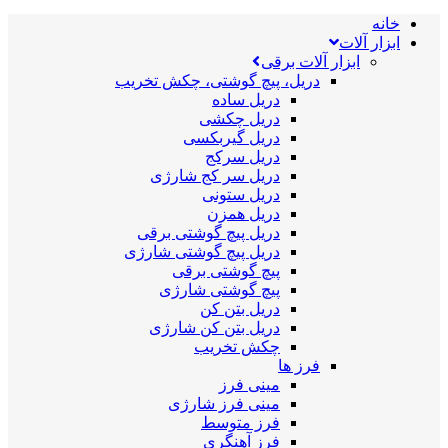
خانه
ابزار آلات
ابزار آلات برقی
دریل، پیچ گوشتی، چکش تخریب
دریل ساده
دریل چکشی
دریل گیربکسی
دریل سرکج
دریل سر کج شارژی
دریل ستونی
دریل همزن
دریل پیچ گوشتی برقی
دریل پیچ گوشتی شارژی
پیچ گوشتی برقی
پیچ گوشتی شارژی
دریل بتن کن
دریل بتن کن شارژی
چکش تخریب
فرز ها
مینی فرز
مینی فرز شارژی
فرز متوسط
فرز آهنگری