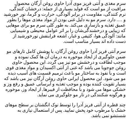
سرم مغذی و آنتی فریز موی آدرا حاوی روغن آرگان محصول
مراقبت از مو است که فواید بسیاری از جمله: درخشان کنندگی،
نرم کنندگی، مقاومت در برابر آلودگی، حرارت و گرما، نور خورشید
و …. دارد. سرم مو به دلیل غنی بودن از مواد مغذی موها را بطور
عمیق تغذیه و بازساری می‌کند. به طور کلی سرم مو برای موهایی
که زیبایی و درخشندگی‌شان را بر اثر عوامل محیطی و شیمیایی
مانند: آلودگی هوا، کثیفی و غبار، اشعه فرابنفش نورخورشید از
دست داده اند بسیار مناسب است.
سرم آنتی فریز آدرا حاوی روغن آرگان، با پوشش کامل تارهای مو
ضمن جلوگیری از ایجاد موخوره به درمان آن ها کمک نموده و
موجب لطافت و درخشش مو نیز می گردد. این محصول حاوی
روغن جوجوبا می باشد که غنی از آنتی اکسیدان و مواد مغذی قوی
است و با نفوذ به ساختار مو باعث ترمیم قسمت های آسیب دیده
مو می شود. این محصول ایرانی حاوی روغن آرگان نیز می باشد که
بسیار تقویت کننده بوده و موجب تغذیه و آبرسانی عمیق و رفع وز و
خشکی موها می شود و با محافظت از فیبرها, از ایجاد وز, موخوره
و هرگونه شکنندگی در تار مو جلوگیری می نماید.
چند قطره از آنتی فریز آدرا را توسط نوک انگشتان بر سطح موهای
خشک یا مرطوب خود پخش نمایید. پس از استعمال نیازی به
شستشو نمی باشد.