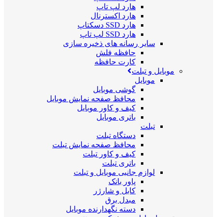
هارد لپ تاپ
هارد اکسترنال
هارد SSD دسکتاپ
هارد SSD لپ تاپ
سایر رسانه های ذخیره سازی
حافظه فلش
کارت حافظه
موبایل و تبلت
موبایل
گوشی موبایل
محافظ صفحه نمایش موبایل
کیف و کاور موبایل
باتری موبایل
تبلت
دستگاه تبلت
محافظ صفحه نمایش تبلت
کیف و کاور تبلت
باتری تبلت
لوازم جانبی موبایل و تبلت
پاور بانک
کابل و شارژر
مبدل برق
دسته نگهدارنده موبایل