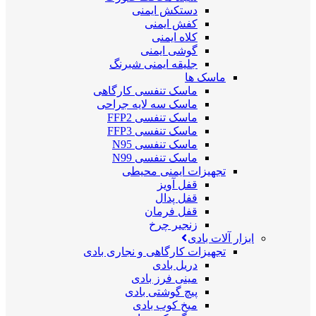
دستکش ایمنی
کفش ایمنی
کلاه ایمنی
گوشی ایمنی
جلیقه ایمنی شبرنگ
ماسک ها
ماسک تنفسی کارگاهی
ماسک سه لایه جراحی
ماسک تنفسی FFP2
ماسک تنفسی FFP3
ماسک تنفسی N95
ماسک تنفسی N99
تجهیزات ایمنی محیطی
قفل آویز
قفل پدال
قفل فرمان
زنجیر چرخ
ابزار آلات بادی
تجهیزات کارگاهی و نجاری بادی
دریل بادی
مینی فرز بادی
پیچ گوشتی بادی
میخ کوب بادی