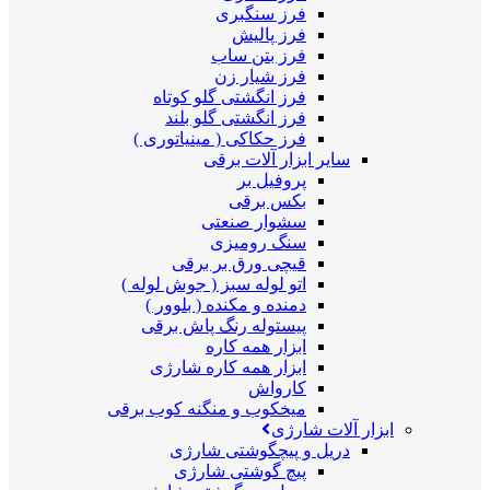
فرز سنگبری
فرز پالیش
فرز بتن ساب
فرز شیار زن
فرز انگشتی گلو کوتاه
فرز انگشتی گلو بلند
فرز حکاکی ( مینیاتوری )
سایر ابزار آلات برقی
پروفیل بر
بکس برقی
سشوار صنعتی
سنگ رومیزی
قیچی ورق بر برقی
اتو لوله سبز ( جوش لوله )
دمنده و مکنده ( بلوور )
پیستوله رنگ پاش برقی
ابزار همه کاره
ابزار همه کاره شارژی
کارواش
میخکوب و منگنه کوب برقی
ابزار آلات شارژی
دریل و پیچگوشتی شارژی
پیچ گوشتی شارژی