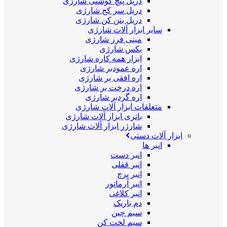
دریل پیچ گوشتی شارژی
دریل سر کج شارژی
دریل بتن کن شارژی
سایر ابزار آلات شارژی
مینی فرز شارژی
بکس شارژی
ابزار همه کاره شارژی
اره عمودبر شارژی
اره افقی بر شارژی
اره درخت بر شارژی
اره گردبر شارژی
متعلقات ابزار آلات شارژی
باتری ابزار آلات شارژی
شارژر ابزار آلات شارژی
ابزار آلات دستی
انبر ها
انبر دست
انبر قفلی
انبر پرچ
انبر آرماتور
انبر کلاغی
دم باریک
سیم چین
سیم لخت کن