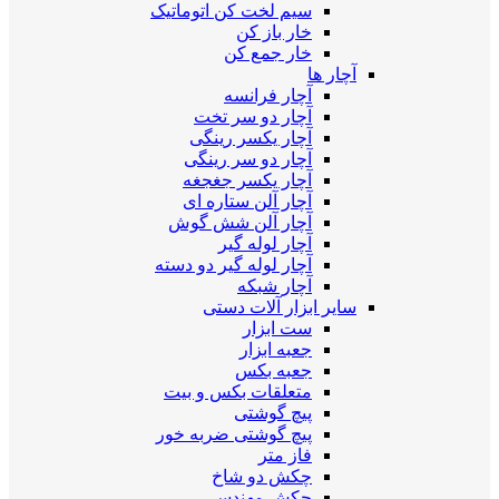
سیم لخت کن اتوماتیک
خار باز کن
خار جمع کن
آچار ها
آچار فرانسه
آچار دو سر تخت
آچار یکسر رینگی
آچار دو سر رینگی
آچار یکسر جغجغه
آچار آلن ستاره ای
آچار آلن شش گوش
آچار لوله گیر
آچار لوله گیر دو دسته
آچار شبکه
سایر ابزار آلات دستی
ست ابزار
جعبه ابزار
جعبه بکس
متعلقات بکس و بیت
پیچ گوشتی
پیچ گوشتی ضربه خور
فاز متر
چکش دو شاخ
چکش مهندسی