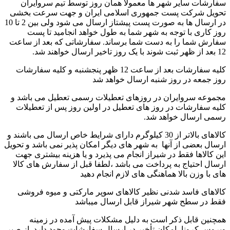
سفارشات سایر شهر ها معمولا همان روز توسط تیم سروایران
تحویل شرکت پست جمهوری اسلامی ایران و جهت سرعت بخشی
در ارسال ها به صورت پست پیشتاز ارسال می شود ولی بین 2 تا 10
روز کاری با توجه به شهر شما به طول خواهد انجامید تا پست
سفارش شما را به دست شما برساند. سفارشاتی که بعد از ساعت
12 بعد از ظهر ثبت شوند با یک روز تاخیر ارسال خواهند شد.
کلیه سفارشات بعد از ساعت 12 ظهر پنجشنبه و کلیه سفارشات
روز جمعه در روز شنبه ارسال خواهد شد
مجموعه سروایران در روزهای تعطیلات رسمی تعطیل می باشد و
کلیه سفارشات در روز های تعطیل در اولین روز پس از تعطیلات
رسمی ارسال خواهد شد.
کالاهای بالاتر از 30 کیلوگرم دارای شرایط خاص ارسال می باشند و
ارسال بعضی از آنها به شهر های دیگر امکان پذیر نمی باشد و تحویل
این کالاها فقط در شیراز انجام می پذیرد و یا هزینه بیشتری جهت
ارسال احتیاج به پرداخت می باشد ،لطفا قبل از سفارش های کالا
های با وزن بالا هماهنگی های لازم انجام دهید
کالاهای فاسد شدنی نظیر کالاهای سوپر مارکتی و میوه فروشی
فقط در سطح شهر شیراز قابل ارسال میباشد
همچنین قابل ذکر است به دلیل مشکلات پیش آمده در زمینه
ویروس کرونا، امکان تأخیر در ارسال سفارشات وجود دارد. از صبر