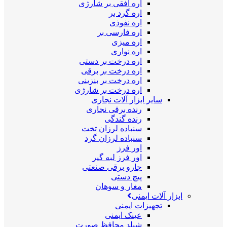
اره افقی بر شارژی
اره گرد بر
اره نفوذی
اره فارسی بر
اره میزی
اره نواری
اره درخت بر دستی
اره درخت بر برقی
اره درخت بر بنزینی
اره درخت بر شارژی
سایر ابزار آلات نجاری
رنده برقی نجاری
رنده گندگی
سنباده لرزان تخت
سنباده لرزان گرد
اور فرز
اور فرز لبه گیر
جارو برقی صنعتی
پیچ دستی
مغار و سوهان
ابزار آلات ایمنی
تجهیزات ایمنی
عینک ایمنی
شیلد محافظ صورت