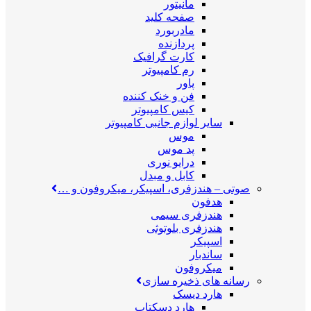
مانیتور
صفحه کلید
مادربورد
پردازنده
کارت گرافیک
رم کامپیوتر
پاور
فن و خنک کننده
کیس کامپیوتر
سایر لوازم جانبی کامپیوتر
موس
پد موس
درایو نوری
کابل و مبدل
صوتی
–
هندزفری، اسپیکر، میکروفون و …
هدفون
هندزفری سیمی
هندزفری بلوتوثی
اسپیکر
ساندبار
میکروفون
رسانه های ذخیره سازی
هارد دیسک
هارد دسکتاپ