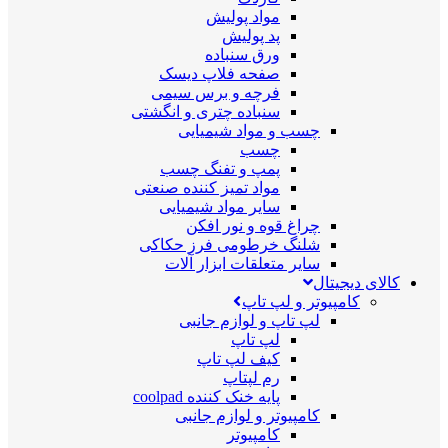
مواد پولیش
پد پولیش
ورق سنباده
صفحه فلاپ دیسک
فرچه و برس سیمی
سنباده چتری و انگشتی
چسب و مواد شیمیایی
چسب
پمپ و تفنگ چسب
مواد تمیز کننده صنعتی
سایر مواد شیمیایی
چراغ قوه و نور افکن
شلنگ خرطومی فرز حکاکی
سایر متعلقات ابزار آلات
کالای دیجیتال
کامپیوتر و لپ تاپ
لپ تاپ و لوازم جانبی
لپ تاپ
کیف لپ تاپ
رم لپتاپ
پایه خنک کننده coolpad
کامپیوتر و لوازم جانبی
کامپیوتر