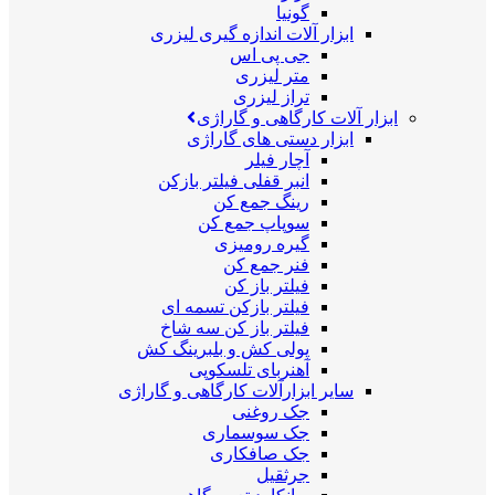
گونیا
ابزار آلات اندازه گیری لیزری
جی پی اس
متر لیزری
تراز لیزری
ابزار آلات کارگاهی و گاراژی
ابزار دستی های گاراژی
آچار فیلر
انبر قفلی فیلتر بازکن
رینگ جمع کن
سوپاپ جمع کن
گیره رومیزی
فنر جمع کن
فیلتر باز کن
فیلتر بازکن تسمه ای
فیلتر باز کن سه شاخ
پولی کش و بلبرینگ کش
آهنربای تلسکوپی
سایر ابزارآلات کارگاهی و گاراژی
جک روغنی
جک سوسماری
جک صافکاری
جرثقیل