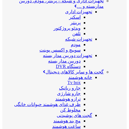
تجهیزات اداری و شبکه
–
پرینتر، مودم، دوربین
مداربسته و …
تجهیزات اداری
اسکنر
پرینتر
ویدئو پروژکتور
تلفن
تجهیزات شبکه
مودم
سوییچ و اکسس پوینت
تجهیزات دوربین مدار بسته
دوربین مدار بسته
دستگاه DVR
گجت ها و سایر کالاهای دیجیتال
خانه هوشمند
Tv box
جارو رباتیک
جارو شارژی
ترازو هوشمند
ظرف غذای هوشمند حیوانات خانگی
مخلوط کن
گجت های پوشیدنی
مچ بند هوشمند
ساعت هوشمند