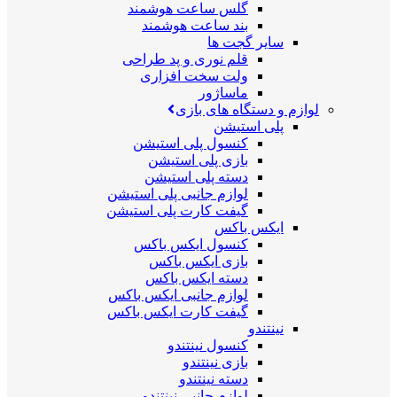
گلس ساعت هوشمند
بند ساعت هوشمند
سایر گجت ها
قلم نوری و پد طراحی
ولت سخت افزاری
ماساژور
لوازم و دستگاه های بازی
پلی استیشن
کنسول پلی استیشن
بازی پلی استیشن
دسته پلی استیشن
لوازم جانبی پلی استیشن
گیفت کارت پلی استیشن
ایکس باکس
کنسول ایکس باکس
بازی ایکس باکس
دسته ایکس باکس
لوازم جانبی ایکس باکس
گیفت کارت ایکس باکس
نینتندو
کنسول نینتندو
بازی نینتندو
دسته نینتندو
لوازم جانبی نینتندو