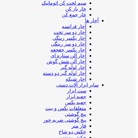
سیم لخت کن اتوماتیک
خار باز کن
خار جمع کن
آچار ها
آچار فرانسه
آچار دو سر تخت
آچار یکسر رینگی
آچار دو سر رینگی
آچار یکسر جغجغه
آچار آلن ستاره ای
آچار آلن شش گوش
آچار لوله گیر
آچار لوله گیر دو دسته
آچار شبکه
سایر ابزار آلات دستی
ست ابزار
جعبه ابزار
جعبه بکس
متعلقات بکس و بیت
پیچ گوشتی
پیچ گوشتی ضربه خور
فاز متر
چکش دو شاخ
چکش مهندسی