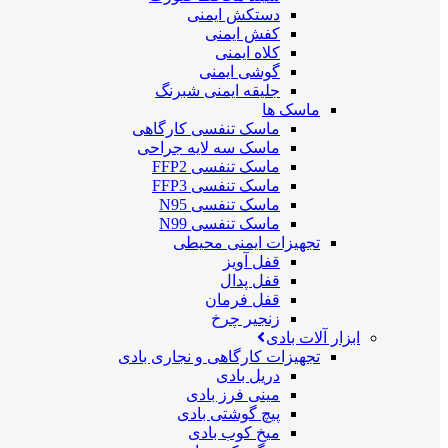
دستکش ایمنی
کفش ایمنی
کلاه ایمنی
گوشی ایمنی
جلیقه ایمنی شبرنگ
ماسک ها
ماسک تنفسی کارگاهی
ماسک سه لایه جراحی
ماسک تنفسی FFP2
ماسک تنفسی FFP3
ماسک تنفسی N95
ماسک تنفسی N99
تجهیزات ایمنی محیطی
قفل آویز
قفل پدال
قفل فرمان
زنجیر چرخ
ابزار آلات بادی
تجهیزات کارگاهی و نجاری بادی
دریل بادی
مینی فرز بادی
پیچ گوشتی بادی
میخ کوب بادی