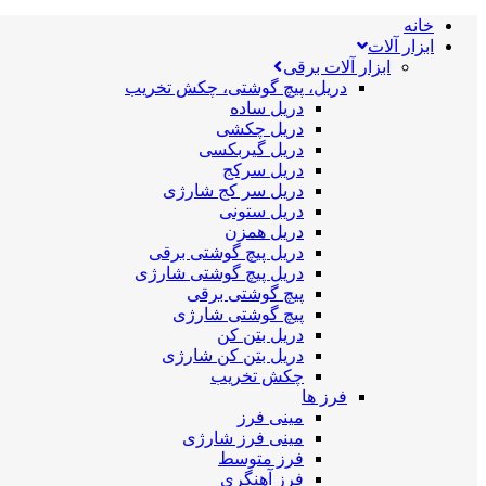
خانه
ابزار آلات
ابزار آلات برقی
دریل، پیچ گوشتی، چکش تخریب
دریل ساده
دریل چکشی
دریل گیربکسی
دریل سرکج
دریل سر کج شارژی
دریل ستونی
دریل همزن
دریل پیچ گوشتی برقی
دریل پیچ گوشتی شارژی
پیچ گوشتی برقی
پیچ گوشتی شارژی
دریل بتن کن
دریل بتن کن شارژی
چکش تخریب
فرز ها
مینی فرز
مینی فرز شارژی
فرز متوسط
فرز آهنگری