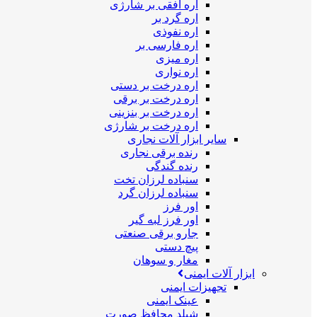
اره افقی بر شارژی
اره گرد بر
اره نفوذی
اره فارسی بر
اره میزی
اره نواری
اره درخت بر دستی
اره درخت بر برقی
اره درخت بر بنزینی
اره درخت بر شارژی
سایر ابزار آلات نجاری
رنده برقی نجاری
رنده گندگی
سنباده لرزان تخت
سنباده لرزان گرد
اور فرز
اور فرز لبه گیر
جارو برقی صنعتی
پیچ دستی
مغار و سوهان
ابزار آلات ایمنی
تجهیزات ایمنی
عینک ایمنی
شیلد محافظ صورت