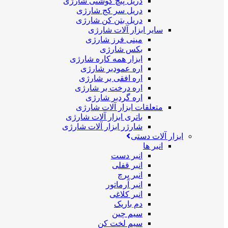
دریل پیچ گوشتی شارژی
دریل سر کج شارژی
دریل بتن کن شارژی
سایر ابزار آلات شارژی
مینی فرز شارژی
بکس شارژی
ابزار همه کاره شارژی
اره عمودبر شارژی
اره افقی بر شارژی
اره درخت بر شارژی
اره گردبر شارژی
متعلقات ابزار آلات شارژی
باتری ابزار آلات شارژی
شارژر ابزار آلات شارژی
ابزار آلات دستی
انبر ها
انبر دست
انبر قفلی
انبر پرچ
انبر آرماتور
انبر کلاغی
دم باریک
سیم چین
سیم لخت کن