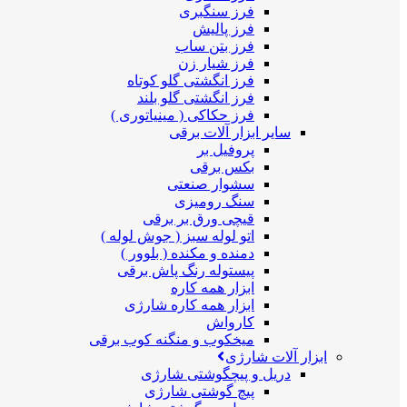
فرز سنگبری
فرز پالیش
فرز بتن ساب
فرز شیار زن
فرز انگشتی گلو کوتاه
فرز انگشتی گلو بلند
فرز حکاکی ( مینیاتوری )
سایر ابزار آلات برقی
پروفیل بر
بکس برقی
سشوار صنعتی
سنگ رومیزی
قیچی ورق بر برقی
اتو لوله سبز ( جوش لوله )
دمنده و مکنده ( بلوور )
پیستوله رنگ پاش برقی
ابزار همه کاره
ابزار همه کاره شارژی
کارواش
میخکوب و منگنه کوب برقی
ابزار آلات شارژی
دریل و پیچگوشتی شارژی
پیچ گوشتی شارژی