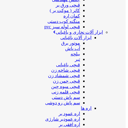
قیچی ورق بر
کاتر ( موکت بر )
کمان اره
منگنه کوب دستی
قیچی لوله سبز pvc
ابزار آلات نجاری و باغبانی
ابزار آلات باغبانی
موتور برق
آب پاش
بیلچه
تبر
قیچی باغبانی
قیچی شاخه زن
قیچی شمشاد زن
قیچی چمن زن
قیچی میوه چین
قیچی قلمه زنی
سم پاش دستی
سم پاش رو دوشی
اره ها
اره عمود بر
اره عمودبر شارژی
اره افقی بر