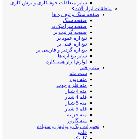
سایر متعلقات جوشکاری و برش کاری
متعلقات ابزار آلات
صفحه سنگ و تیغ اره ها
صفحه سنگ
صفحه سرامیک بر
صفحه گرانیت بر
تیغ اره عمود بر
تیغ اره افقی بر
تیغ اره گردبر و فارسی بر
سایر تیغ اره ها
لوازم ابزار همه کاره
مته و قلم
ست مته
مته دیوار
مته فلز و چوب
مته 4 شیار
قلم 4 شیار
مته 5 شیار
قلم 5 شیار
مته خزینه
مته گازور
تجهیزات رنگ و پولیش و سنباده
قلمو
کاردک