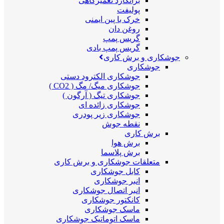
برانکارد تعمیرگاهی
پولیفت
خرک با پین ایمنی
روغن دان
گریس پمپ
گریس پمپ بادی
جوشکاری و برش کاری
جوشکاری
جوشکاری الکترود دستی
جوشکاری میگ/ مگ ( CO2 )
جوشکاری تیگ ( آرگون )
جوشکاری زائده ای
جوشکاری زیر پودری
نقطه جوش
برش کاری
برش هوا
برش پلاسما
متعلقات جوشکاری و برش کاری
کابل جوشکاری
انبر جوشکاری
انبر اتصال جوشکاری
کانکتور جوشکاری
ماسک جوشکاری
ماسک اتوماتیک جوشکاری