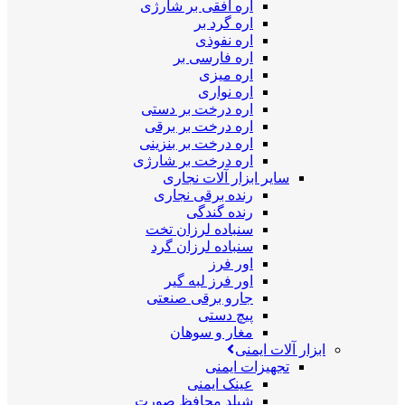
اره افقی بر شارژی
اره گرد بر
اره نفوذی
اره فارسی بر
اره میزی
اره نواری
اره درخت بر دستی
اره درخت بر برقی
اره درخت بر بنزینی
اره درخت بر شارژی
سایر ابزار آلات نجاری
رنده برقی نجاری
رنده گندگی
سنباده لرزان تخت
سنباده لرزان گرد
اور فرز
اور فرز لبه گیر
جارو برقی صنعتی
پیچ دستی
مغار و سوهان
ابزار آلات ایمنی
تجهیزات ایمنی
عینک ایمنی
شیلد محافظ صورت