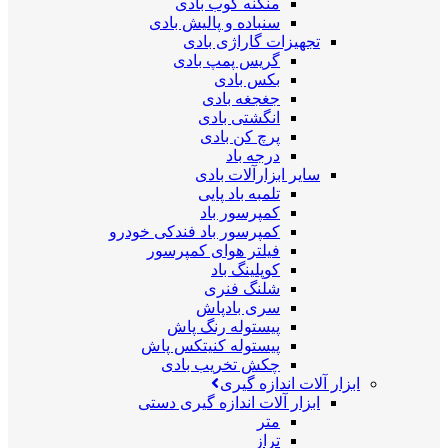
منگنه کوب بادی
سنباده و پالیش بادی
تجهیزات گاراژی بادی
گریس پمپ بادی
بکس بادی
جغجغه بادی
انگشتی بادی
پرچ کن بادی
درجه باد
سایر ابزارآلات بادی
تلمبه باد پایی
کمپرسور باد
کمپرسور باد فندکی خودرو
فیلتر هوای کمپرسور
کوپلینگ باد
شلنگ فنری
سری بادپاش
پیستوله رنگ پاش
پیستوله کنیتکس پاش
چکش تخریب بادی
ابزار آلات اندازه گیری
ابزار آلات اندازه گیری دستی
متر
تراز