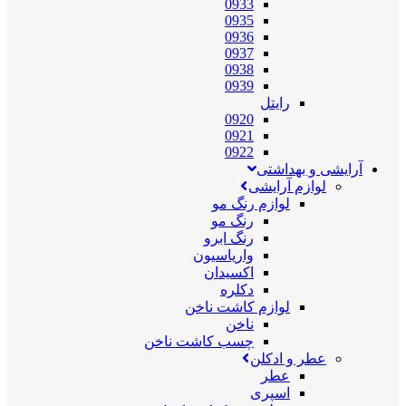
0933
0935
0936
0937
0938
0939
رایتل
0920
0921
0922
آرایشی و بهداشتی
لوازم آرایشی
لوازم رنگ مو
رنگ مو
رنگ ابرو
واریاسیون
اکسیدان
دکلره
لوازم کاشت ناخن
ناخن
چسب کاشت ناخن
عطر و ادکلن
عطر
اسپری