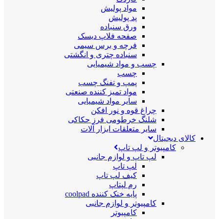
مواد پولیش
پد پولیش
ورق سنباده
صفحه فلاپ دیسک
فرچه و برس سیمی
سنباده چتری و انگشتی
چسب و مواد شیمیایی
چسب
پمپ و تفنگ چسب
مواد تمیز کننده صنعتی
سایر مواد شیمیایی
چراغ قوه و نور افکن
شلنگ خرطومی فرز حکاکی
سایر متعلقات ابزار آلات
کالای دیجیتال
کامپیوتر و لپ تاپ
لپ تاپ و لوازم جانبی
لپ تاپ
کیف لپ تاپ
رم لپتاپ
پایه خنک کننده coolpad
کامپیوتر و لوازم جانبی
کامپیوتر