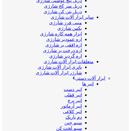
دریل پیچ گوشتی شارژی
دریل سر کج شارژی
دریل بتن کن شارژی
سایر ابزار آلات شارژی
مینی فرز شارژی
بکس شارژی
ابزار همه کاره شارژی
اره عمودبر شارژی
اره افقی بر شارژی
اره درخت بر شارژی
اره گردبر شارژی
متعلقات ابزار آلات شارژی
باتری ابزار آلات شارژی
شارژر ابزار آلات شارژی
ابزار آلات دستی
انبر ها
انبر دست
انبر قفلی
انبر پرچ
انبر آرماتور
انبر کلاغی
دم باریک
سیم چین
سیم لخت کن