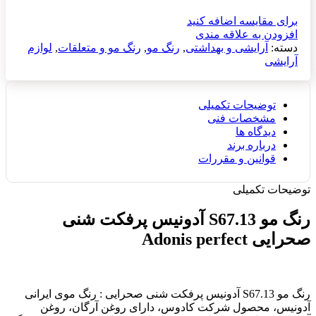
برای مقایسه اضافه کنید
افزودن به علاقه مندی
دسته:
آرایشی و بهداشتی
,
رنگ مو
,
رنگ مو و متعلقات
,
لوازم
آرایشی
توضیحات تکمیلی
مشخصات فنی
دیدگاه ها
درباره برند
قوانین و مقررات
توضیحات تکمیلی
رنگ مو S67.13 آدونیس پرفکت شنی
صحرایی Adonis perfect
رنگ مو S67.13 آدونیس پرفکت شنی صحرایی : رنگ موی ایرانی
آدونیس، محصول شرکت کادوس، دارای روغن آرگان، روغن