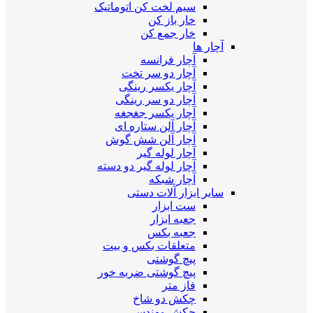
سیم لخت کن اتوماتیک
خار باز کن
خار جمع کن
آچار ها
آچار فرانسه
آچار دو سر تخت
آچار یکسر رینگی
آچار دو سر رینگی
آچار یکسر جغجغه
آچار آلن ستاره ای
آچار آلن شش گوش
آچار لوله گیر
آچار لوله گیر دو دسته
آچار شبکه
سایر ابزار آلات دستی
ست ابزار
جعبه ابزار
جعبه بکس
متعلقات بکس و بیت
پیچ گوشتی
پیچ گوشتی ضربه خور
فاز متر
چکش دو شاخ
چکش مهندسی