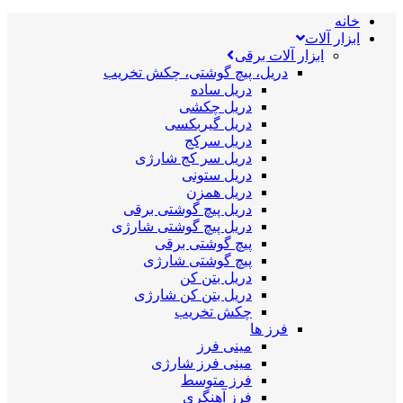
خانه
ابزار آلات
ابزار آلات برقی
دریل، پیچ گوشتی، چکش تخریب
دریل ساده
دریل چکشی
دریل گیربکسی
دریل سرکج
دریل سر کج شارژی
دریل ستونی
دریل همزن
دریل پیچ گوشتی برقی
دریل پیچ گوشتی شارژی
پیچ گوشتی برقی
پیچ گوشتی شارژی
دریل بتن کن
دریل بتن کن شارژی
چکش تخریب
فرز ها
مینی فرز
مینی فرز شارژی
فرز متوسط
فرز آهنگری