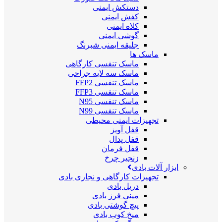
دستکش ایمنی
کفش ایمنی
کلاه ایمنی
گوشی ایمنی
جلیقه ایمنی شبرنگ
ماسک ها
ماسک تنفسی کارگاهی
ماسک سه لایه جراحی
ماسک تنفسی FFP2
ماسک تنفسی FFP3
ماسک تنفسی N95
ماسک تنفسی N99
تجهیزات ایمنی محیطی
قفل آویز
قفل پدال
قفل فرمان
زنجیر چرخ
ابزار آلات بادی
تجهیزات کارگاهی و نجاری بادی
دریل بادی
مینی فرز بادی
پیچ گوشتی بادی
میخ کوب بادی