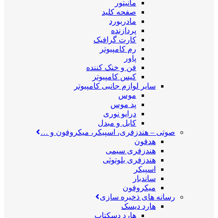
مانیتور
صفحه کلید
مادربورد
پردازنده
کارت گرافیک
رم کامپیوتر
پاور
فن و خنک کننده
کیس کامپیوتر
سایر لوازم جانبی کامپیوتر
موس
پد موس
درایو نوری
کابل و مبدل
صوتی
–
هندزفری، اسپیکر، میکروفون و …
هدفون
هندزفری سیمی
هندزفری بلوتوثی
اسپیکر
ساندبار
میکروفون
رسانه های ذخیره سازی
هارد دیسک
هارد دسکتاپ