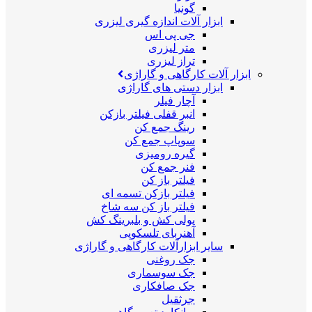
گونیا
ابزار آلات اندازه گیری لیزری
جی پی اس
متر لیزری
تراز لیزری
ابزار آلات کارگاهی و گاراژی
ابزار دستی های گاراژی
آچار فیلر
انبر قفلی فیلتر بازکن
رینگ جمع کن
سوپاپ جمع کن
گیره رومیزی
فنر جمع کن
فیلتر باز کن
فیلتر بازکن تسمه ای
فیلتر باز کن سه شاخ
پولی کش و بلبرینگ کش
آهنربای تلسکوپی
سایر ابزارآلات کارگاهی و گاراژی
جک روغنی
جک سوسماری
جک صافکاری
جرثقیل