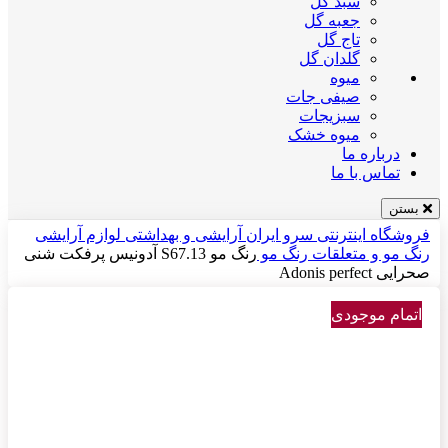
سبد گل
جعبه گل
تاج گل
گلدان گل
میوه
صیفی جات
سبزیجات
میوه خشک
درباره ما
تماس با ما
بستن
فروشگاه اینترنتی سرو ایران
آرایشی و بهداشتی
لوازم آرایشی
رنگ مو و متعلقات
رنگ مو
رنگ مو S67.13 آدونیس پرفکت شنی
صحرایی Adonis perfect
اتمام موجودی