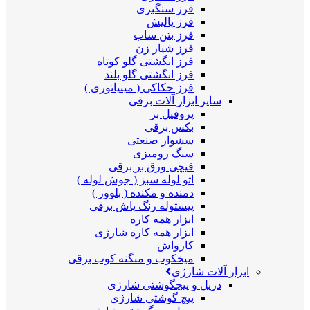
فرز سنگبری
فرز پالیش
فرز بتن ساب
فرز شیار زن
فرز انگشتی گلو کوتاه
فرز انگشتی گلو بلند
فرز حکاکی ( مینیاتوری )
سایر ابزار آلات برقی
پروفیل بر
بکس برقی
سشوار صنعتی
سنگ رومیزی
قیچی ورق بر برقی
اتو لوله سبز ( جوش لوله )
دمنده و مکنده ( بلوور )
پیستوله رنگ پاش برقی
ابزار همه کاره
ابزار همه کاره شارژی
کارواش
میخکوب و منگنه کوب برقی
ابزار آلات شارژی
دریل و پیچگوشتی شارژی
پیچ گوشتی شارژی