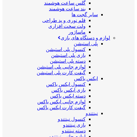
گلس ساعت هوشمند
بند ساعت هوشمند
سایر گجت ها
قلم نوری و پد طراحی
ولت سخت افزاری
ماساژور
لوازم و دستگاه های بازی
پلی استیشن
کنسول پلی استیشن
بازی پلی استیشن
دسته پلی استیشن
لوازم جانبی پلی استیشن
گیفت کارت پلی استیشن
ایکس باکس
کنسول ایکس باکس
بازی ایکس باکس
دسته ایکس باکس
لوازم جانبی ایکس باکس
گیفت کارت ایکس باکس
نینتندو
کنسول نینتندو
بازی نینتندو
دسته نینتندو
لوازم جانبی نینتندو