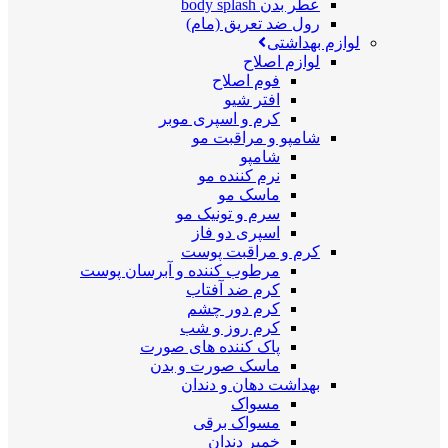
عطر بدن body splash
رول ضد تعریق (مام)
لوازم بهداشتی
لوازم اصلاح
فوم اصلاح
افتر شیو
کرم و اسپری موبر
شامپو و مراقبت مو
شامپو
نرم کننده مو
ماسک مو
سرم و تونیک مو
اسپری دو فاز
کرم و مراقبت پوست
مرطوب کننده و آبرسان پوست
کرم ضد آفتاب
کرم دور چشم
کرم روز و شب
پاک کننده های صورت
ماسک صورت و بدن
بهداشت دهان و دندان
مسواک
مسواک برقی
خمیر دندان