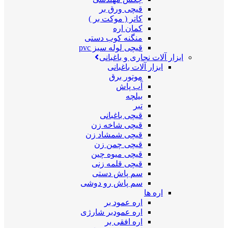
قیچی ورق بر
کاتر ( موکت بر )
کمان اره
منگنه کوب دستی
قیچی لوله سبز pvc
ابزار آلات نجاری و باغبانی
ابزار آلات باغبانی
موتور برق
آب پاش
بیلچه
تبر
قیچی باغبانی
قیچی شاخه زن
قیچی شمشاد زن
قیچی چمن زن
قیچی میوه چین
قیچی قلمه زنی
سم پاش دستی
سم پاش رو دوشی
اره ها
اره عمود بر
اره عمودبر شارژی
اره افقی بر