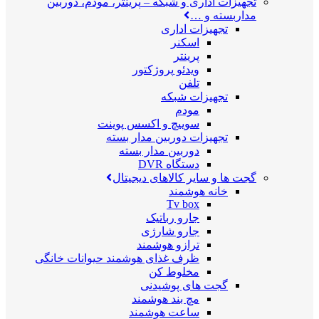
تجهیزات اداری و شبکه
–
پرینتر، مودم، دوربین
مداربسته و …
تجهیزات اداری
اسکنر
پرینتر
ویدئو پروژکتور
تلفن
تجهیزات شبکه
مودم
سوییچ و اکسس پوینت
تجهیزات دوربین مدار بسته
دوربین مدار بسته
دستگاه DVR
گجت ها و سایر کالاهای دیجیتال
خانه هوشمند
Tv box
جارو رباتیک
جارو شارژی
ترازو هوشمند
ظرف غذای هوشمند حیوانات خانگی
مخلوط کن
گجت های پوشیدنی
مچ بند هوشمند
ساعت هوشمند