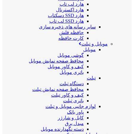
هارد لپ تاپ
هارد اکسترنال
هارد SSD دسکتاپ
هارد SSD لپ تاپ
سایر رسانه های ذخیره سازی
حافظه فلش
کارت حافظه
موبایل و تبلت
موبایل
گوشی موبایل
محافظ صفحه نمایش موبایل
کیف و کاور موبایل
باتری موبایل
تبلت
دستگاه تبلت
محافظ صفحه نمایش تبلت
کیف و کاور تبلت
باتری تبلت
لوازم جانبی موبایل و تبلت
پاور بانک
کابل و شارژر
مبدل برق
دسته نگهدارنده موبایل