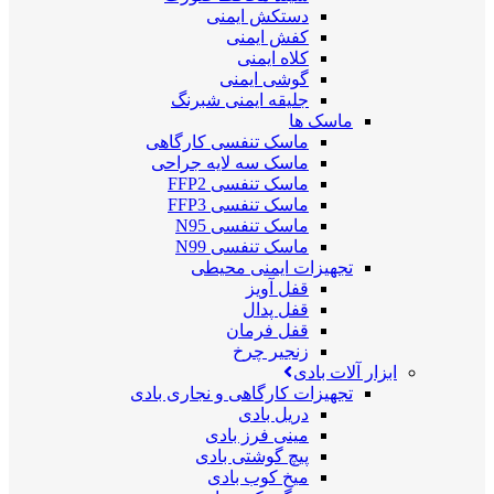
دستکش ایمنی
کفش ایمنی
کلاه ایمنی
گوشی ایمنی
جلیقه ایمنی شبرنگ
ماسک ها
ماسک تنفسی کارگاهی
ماسک سه لایه جراحی
ماسک تنفسی FFP2
ماسک تنفسی FFP3
ماسک تنفسی N95
ماسک تنفسی N99
تجهیزات ایمنی محیطی
قفل آویز
قفل پدال
قفل فرمان
زنجیر چرخ
ابزار آلات بادی
تجهیزات کارگاهی و نجاری بادی
دریل بادی
مینی فرز بادی
پیچ گوشتی بادی
میخ کوب بادی