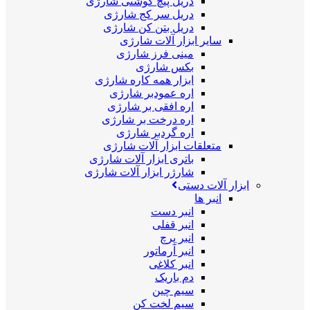
دریل پیچ گوشتی شارژی
دریل سر کج شارژی
دریل بتن کن شارژی
سایر ابزار آلات شارژی
مینی فرز شارژی
بکس شارژی
ابزار همه کاره شارژی
اره عمودبر شارژی
اره افقی بر شارژی
اره درخت بر شارژی
اره گردبر شارژی
متعلقات ابزار آلات شارژی
باتری ابزار آلات شارژی
شارژر ابزار آلات شارژی
ابزار آلات دستی
انبر ها
انبر دست
انبر قفلی
انبر پرچ
انبر آرماتور
انبر کلاغی
دم باریک
سیم چین
سیم لخت کن