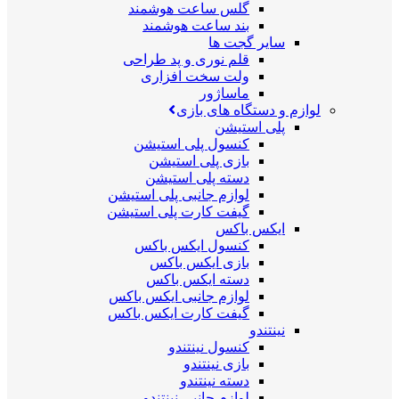
گلس ساعت هوشمند
بند ساعت هوشمند
سایر گجت ها
قلم نوری و پد طراحی
ولت سخت افزاری
ماساژور
لوازم و دستگاه های بازی
پلی استیشن
کنسول پلی استیشن
بازی پلی استیشن
دسته پلی استیشن
لوازم جانبی پلی استیشن
گیفت کارت پلی استیشن
ایکس باکس
کنسول ایکس باکس
بازی ایکس باکس
دسته ایکس باکس
لوازم جانبی ایکس باکس
گیفت کارت ایکس باکس
نینتندو
کنسول نینتندو
بازی نینتندو
دسته نینتندو
لوازم جانبی نینتندو