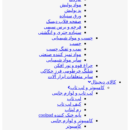
مواد پولیش
پد پولیش
ورق سنباده
صفحه فلاپ دیسک
فرچه و برس سیمی
سنباده چتری و انگشتی
چسب و مواد شیمیایی
چسب
پمپ و تفنگ چسب
مواد تمیز کننده صنعتی
سایر مواد شیمیایی
چراغ قوه و نور افکن
شلنگ خرطومی فرز حکاکی
سایر متعلقات ابزار آلات
کالای دیجیتال
کامپیوتر و لپ تاپ
لپ تاپ و لوازم جانبی
لپ تاپ
کیف لپ تاپ
رم لپتاپ
پایه خنک کننده coolpad
کامپیوتر و لوازم جانبی
کامپیوتر