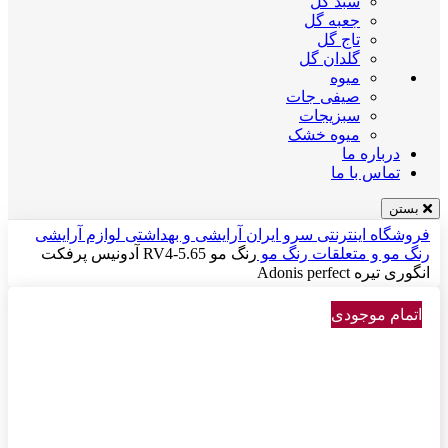
سبد گل
جعبه گل
تاج گل
گلدان گل
میوه
صیفی جات
سبزیجات
میوه خشک
درباره ما
تماس با ما
بستن
فروشگاه اینترنتی سرو ایران
آرایشی و بهداشتی
لوازم آرایشی
رنگ مو و متعلقات
رنگ مو
رنگ مو RV4-5.65 آدونیس پرفکت
انگوری تیره Adonis perfect
اتمام موجودی