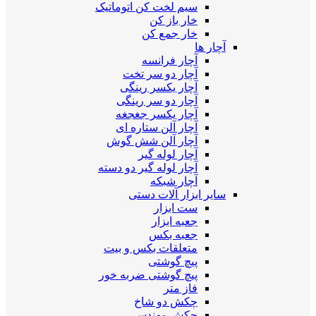
سیم لخت کن اتوماتیک
خار باز کن
خار جمع کن
آچار ها
آچار فرانسه
آچار دو سر تخت
آچار یکسر رینگی
آچار دو سر رینگی
آچار یکسر جغجغه
آچار آلن ستاره ای
آچار آلن شش گوش
آچار لوله گیر
آچار لوله گیر دو دسته
آچار شبکه
سایر ابزار آلات دستی
ست ابزار
جعبه ابزار
جعبه بکس
متعلقات بکس و بیت
پیچ گوشتی
پیچ گوشتی ضربه خور
فاز متر
چکش دو شاخ
چکش مهندسی