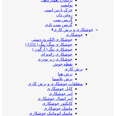
برانکارد تعمیرگاهی
پولیفت
خرک با پین ایمنی
روغن دان
گریس پمپ
گریس پمپ بادی
جوشکاری و برش کاری
جوشکاری
جوشکاری الکترود دستی
جوشکاری میگ/ مگ ( CO2 )
جوشکاری تیگ ( آرگون )
جوشکاری زائده ای
جوشکاری زیر پودری
نقطه جوش
برش کاری
برش هوا
برش پلاسما
متعلقات جوشکاری و برش کاری
کابل جوشکاری
انبر جوشکاری
انبر اتصال جوشکاری
کانکتور جوشکاری
ماسک جوشکاری
ماسک اتوماتیک جوشکاری