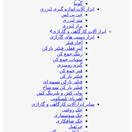
گونیا
ابزار آلات اندازه گیری لیزری
جی پی اس
متر لیزری
تراز لیزری
ابزار آلات کارگاهی و گاراژی
ابزار دستی های گاراژی
آچار فیلر
انبر قفلی فیلتر بازکن
رینگ جمع کن
سوپاپ جمع کن
گیره رومیزی
فنر جمع کن
فیلتر باز کن
فیلتر بازکن تسمه ای
فیلتر باز کن سه شاخ
پولی کش و بلبرینگ کش
آهنربای تلسکوپی
سایر ابزارآلات کارگاهی و گاراژی
جک روغنی
جک سوسماری
جک صافکاری
جرثقیل