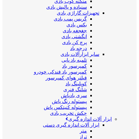
منگنه کوب بادی
سنباده و پالیش بادی
تجهیزات گاراژی بادی
گریس پمپ بادی
بکس بادی
جغجغه بادی
انگشتی بادی
پرچ کن بادی
درجه باد
سایر ابزارآلات بادی
تلمبه باد پایی
کمپرسور باد
کمپرسور باد فندکی خودرو
فیلتر هوای کمپرسور
کوپلینگ باد
شلنگ فنری
سری بادپاش
پیستوله رنگ پاش
پیستوله کنیتکس پاش
چکش تخریب بادی
ابزار آلات اندازه گیری
ابزار آلات اندازه گیری دستی
متر
تراز