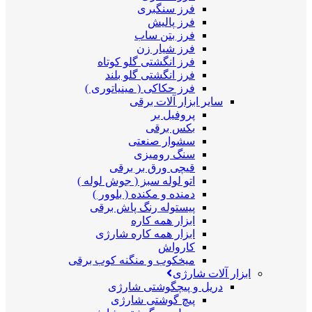
فرز سنگبری
فرز پالیش
فرز بتن ساب
فرز شیار زن
فرز انگشتی گلو کوتاه
فرز انگشتی گلو بلند
فرز حکاکی ( مینیاتوری )
سایر ابزار آلات برقی
پروفیل بر
بکس برقی
سشوار صنعتی
سنگ رومیزی
قیچی ورق بر برقی
اتو لوله سبز ( جوش لوله )
دمنده و مکنده ( بلوور )
پیستوله رنگ پاش برقی
ابزار همه کاره
ابزار همه کاره شارژی
کارواش
میخکوب و منگنه کوب برقی
ابزار آلات شارژی
دریل و پیچگوشتی شارژی
پیچ گوشتی شارژی