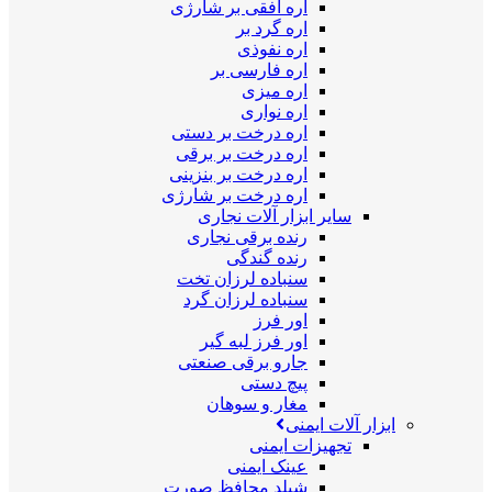
اره افقی بر شارژی
اره گرد بر
اره نفوذی
اره فارسی بر
اره میزی
اره نواری
اره درخت بر دستی
اره درخت بر برقی
اره درخت بر بنزینی
اره درخت بر شارژی
سایر ابزار آلات نجاری
رنده برقی نجاری
رنده گندگی
سنباده لرزان تخت
سنباده لرزان گرد
اور فرز
اور فرز لبه گیر
جارو برقی صنعتی
پیچ دستی
مغار و سوهان
ابزار آلات ایمنی
تجهیزات ایمنی
عینک ایمنی
شیلد محافظ صورت