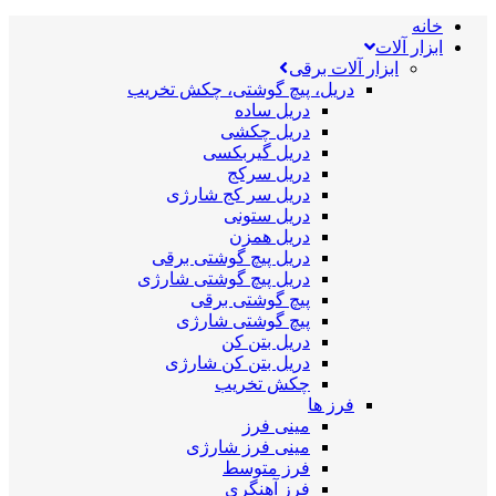
خانه
ابزار آلات
ابزار آلات برقی
دریل، پیچ گوشتی، چکش تخریب
دریل ساده
دریل چکشی
دریل گیربکسی
دریل سرکج
دریل سر کج شارژی
دریل ستونی
دریل همزن
دریل پیچ گوشتی برقی
دریل پیچ گوشتی شارژی
پیچ گوشتی برقی
پیچ گوشتی شارژی
دریل بتن کن
دریل بتن کن شارژی
چکش تخریب
فرز ها
مینی فرز
مینی فرز شارژی
فرز متوسط
فرز آهنگری