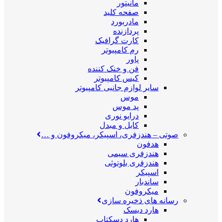
مانیتور
صفحه کلید
مادربورد
پردازنده
کارت گرافیک
رم کامپیوتر
پاور
فن و خنک کننده
کیس کامپیوتر
سایر لوازم جانبی کامپیوتر
موس
پد موس
درایو نوری
کابل و مبدل
صوتی
–
هندزفری، اسپیکر، میکروفون و …
هدفون
هندزفری سیمی
هندزفری بلوتوثی
اسپیکر
ساندبار
میکروفون
رسانه های ذخیره سازی
هارد دیسک
هارد دسکتاپ