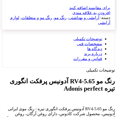
برای مقایسه اضافه کنید
افزودن به علاقه مندی
دسته:
آرایشی و بهداشتی
,
رنگ مو
,
رنگ مو و متعلقات
,
لوازم
آرایشی
توضیحات تکمیلی
مشخصات فنی
دیدگاه ها
درباره برند
قوانین و مقررات
توضیحات تکمیلی
رنگ مو RV4-5.65 آدونیس پرفکت انگوری
تیره Adonis perfect
رنگ مو RV4-5.65 آدونیس پرفکت انگوری تیره : رنگ موی ایرانی
آدونیس، محصول شرکت کادوس، دارای روغن آرگان، روغن