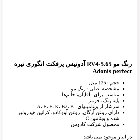
رنگ مو RV4-5.65 آدونیس پرفکت انگوری تیره
Adonis perfect
حجم : 125 میل
مشخصه اصلی : رنگ مو
مناسب برای : آقایان، خانم‌ها
پایه رنگ : قرمز
سرشار از ویتامینهای A، E، F، K، B2، B1
دارای روغن آرگان، روغن آووکادو، کراتین هیدرولیز
شده و ویتامین C
محصول شرکت کادوس
در انبار موجود نمی باشد