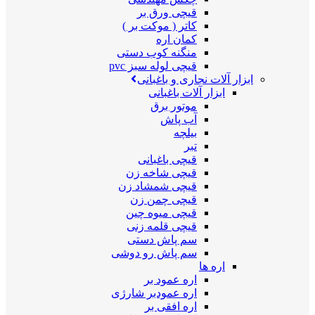
قیچی ورق بر
کاتر ( موکت بر )
کمان اره
منگنه کوب دستی
قیچی لوله سبز pvc
ابزار آلات نجاری و باغبانی
ابزار آلات باغبانی
موتور برق
آب پاش
بیلچه
تبر
قیچی باغبانی
قیچی شاخه زن
قیچی شمشاد زن
قیچی چمن زن
قیچی میوه چین
قیچی قلمه زنی
سم پاش دستی
سم پاش رو دوشی
اره ها
اره عمود بر
اره عمودبر شارژی
اره افقی بر