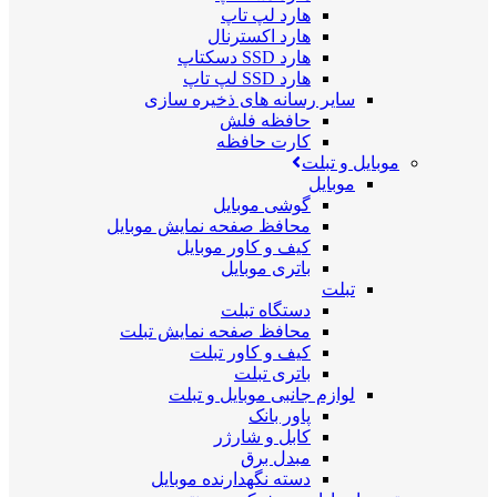
هارد لپ تاپ
هارد اکسترنال
هارد SSD دسکتاپ
هارد SSD لپ تاپ
سایر رسانه های ذخیره سازی
حافظه فلش
کارت حافظه
موبایل و تبلت
موبایل
گوشی موبایل
محافظ صفحه نمایش موبایل
کیف و کاور موبایل
باتری موبایل
تبلت
دستگاه تبلت
محافظ صفحه نمایش تبلت
کیف و کاور تبلت
باتری تبلت
لوازم جانبی موبایل و تبلت
پاور بانک
کابل و شارژر
مبدل برق
دسته نگهدارنده موبایل