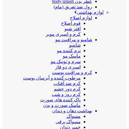
عطر بدن body splash
رول ضد تعریق (مام)
لوازم بهداشتی
لوازم اصلاح
فوم اصلاح
افتر شیو
کرم و اسپری موبر
شامپو و مراقبت مو
شامپو
نرم کننده مو
ماسک مو
سرم و تونیک مو
اسپری دو فاز
کرم و مراقبت پوست
مرطوب کننده و آبرسان پوست
کرم ضد آفتاب
کرم دور چشم
کرم روز و شب
پاک کننده های صورت
ماسک صورت و بدن
بهداشت دهان و دندان
مسواک
مسواک برقی
خمیر دندان