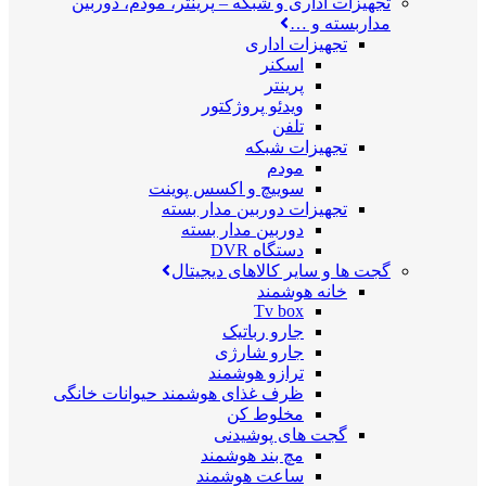
تجهیزات اداری و شبکه
–
پرینتر، مودم، دوربین
مداربسته و …
تجهیزات اداری
اسکنر
پرینتر
ویدئو پروژکتور
تلفن
تجهیزات شبکه
مودم
سوییچ و اکسس پوینت
تجهیزات دوربین مدار بسته
دوربین مدار بسته
دستگاه DVR
گجت ها و سایر کالاهای دیجیتال
خانه هوشمند
Tv box
جارو رباتیک
جارو شارژی
ترازو هوشمند
ظرف غذای هوشمند حیوانات خانگی
مخلوط کن
گجت های پوشیدنی
مچ بند هوشمند
ساعت هوشمند