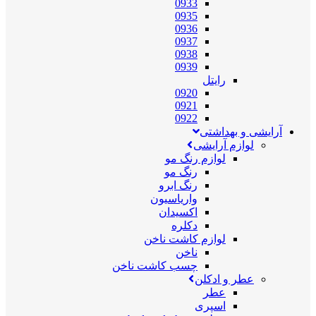
0933
0935
0936
0937
0938
0939
رایتل
0920
0921
0922
آرایشی و بهداشتی
لوازم آرایشی
لوازم رنگ مو
رنگ مو
رنگ ابرو
واریاسیون
اکسیدان
دکلره
لوازم کاشت ناخن
ناخن
چسب کاشت ناخن
عطر و ادکلن
عطر
اسپری