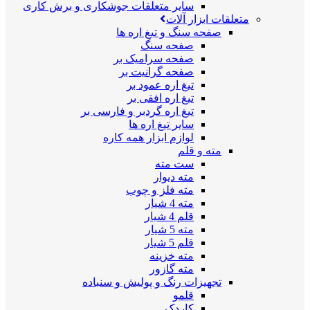
سایر متعلقات جوشکاری و برش کاری
متعلقات ابزار آلات
صفحه سنگ و تیغ اره ها
صفحه سنگ
صفحه سرامیک بر
صفحه گرانیت بر
تیغ اره عمود بر
تیغ اره افقی بر
تیغ اره گردبر و فارسی بر
سایر تیغ اره ها
لوازم ابزار همه کاره
مته و قلم
ست مته
مته دیوار
مته فلز و چوب
مته 4 شیار
قلم 4 شیار
مته 5 شیار
قلم 5 شیار
مته خزینه
مته گازور
تجهیزات رنگ و پولیش و سنباده
قلمو
کاردک