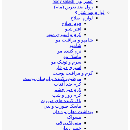
عطر بدن body splash
رول ضد تعریق (مام)
لوازم بهداشتی
لوازم اصلاح
فوم اصلاح
افتر شیو
کرم و اسپری موبر
شامپو و مراقبت مو
شامپو
نرم کننده مو
ماسک مو
سرم و تونیک مو
اسپری دو فاز
کرم و مراقبت پوست
مرطوب کننده و آبرسان پوست
کرم ضد آفتاب
کرم دور چشم
کرم روز و شب
پاک کننده های صورت
ماسک صورت و بدن
بهداشت دهان و دندان
مسواک
مسواک برقی
خمیر دندان