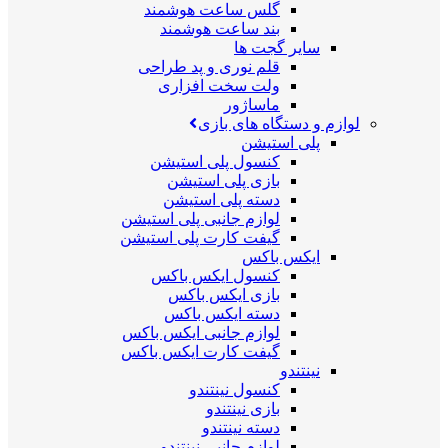
گلس ساعت هوشمند
بند ساعت هوشمند
سایر گجت ها
قلم نوری و پد طراحی
ولت سخت افزاری
ماساژور
لوازم و دستگاه های بازی
پلی استیشن
کنسول پلی استیشن
بازی پلی استیشن
دسته پلی استیشن
لوازم جانبی پلی استیشن
گیفت کارت پلی استیشن
ایکس باکس
کنسول ایکس باکس
بازی ایکس باکس
دسته ایکس باکس
لوازم جانبی ایکس باکس
گیفت کارت ایکس باکس
نینتندو
کنسول نینتندو
بازی نینتندو
دسته نینتندو
لوازم جانبی نینتندو