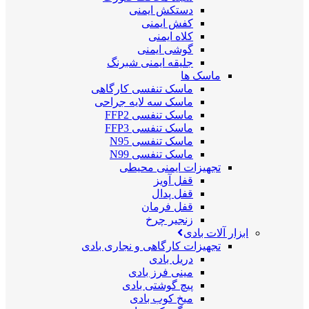
دستکش ایمنی
کفش ایمنی
کلاه ایمنی
گوشی ایمنی
جلیقه ایمنی شبرنگ
ماسک ها
ماسک تنفسی کارگاهی
ماسک سه لایه جراحی
ماسک تنفسی FFP2
ماسک تنفسی FFP3
ماسک تنفسی N95
ماسک تنفسی N99
تجهیزات ایمنی محیطی
قفل آویز
قفل پدال
قفل فرمان
زنجیر چرخ
ابزار آلات بادی
تجهیزات کارگاهی و نجاری بادی
دریل بادی
مینی فرز بادی
پیچ گوشتی بادی
میخ کوب بادی