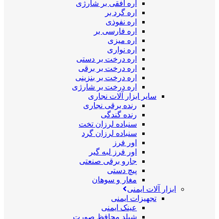
اره افقی بر شارژی
اره گرد بر
اره نفوذی
اره فارسی بر
اره میزی
اره نواری
اره درخت بر دستی
اره درخت بر برقی
اره درخت بر بنزینی
اره درخت بر شارژی
سایر ابزار آلات نجاری
رنده برقی نجاری
رنده گندگی
سنباده لرزان تخت
سنباده لرزان گرد
اور فرز
اور فرز لبه گیر
جارو برقی صنعتی
پیچ دستی
مغار و سوهان
ابزار آلات ایمنی
تجهیزات ایمنی
عینک ایمنی
شیلد محافظ صورت