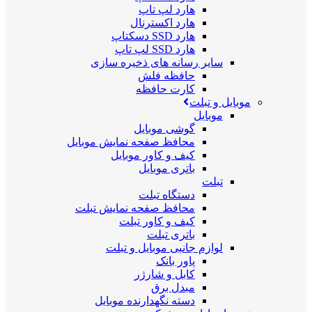
هارد لپ تاپ
هارد اکسترنال
هارد SSD دسکتاپ
هارد SSD لپ تاپ
سایر رسانه های ذخیره سازی
حافظه فلش
کارت حافظه
موبایل و تبلت
موبایل
گوشی موبایل
محافظ صفحه نمایش موبایل
کیف و کاور موبایل
باتری موبایل
تبلت
دستگاه تبلت
محافظ صفحه نمایش تبلت
کیف و کاور تبلت
باتری تبلت
لوازم جانبی موبایل و تبلت
پاور بانک
کابل و شارژر
مبدل برق
دسته نگهدارنده موبایل