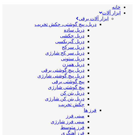
خانه
ابزار آلات
ابزار آلات برقی
دریل، پیچ گوشتی، چکش تخریب
دریل ساده
دریل چکشی
دریل گیربکسی
دریل سرکج
دریل سر کج شارژی
دریل ستونی
دریل همزن
دریل پیچ گوشتی برقی
دریل پیچ گوشتی شارژی
پیچ گوشتی برقی
پیچ گوشتی شارژی
دریل بتن کن
دریل بتن کن شارژی
چکش تخریب
فرز ها
مینی فرز
مینی فرز شارژی
فرز متوسط
فرز آهنگری