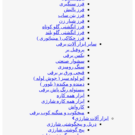
فرز سنگبری
فرز پالیش
فرز بتن ساب
فرز شیار زن
فرز انگشتی گلو کوتاه
فرز انگشتی گلو بلند
فرز حکاکی ( مینیاتوری )
سایر ابزار آلات برقی
پروفیل بر
بکس برقی
سشوار صنعتی
سنگ رومیزی
قیچی ورق بر برقی
اتو لوله سبز ( جوش لوله )
دمنده و مکنده ( بلوور )
پیستوله رنگ پاش برقی
ابزار همه کاره
ابزار همه کاره شارژی
کارواش
میخکوب و منگنه کوب برقی
ابزار آلات شارژی
دریل و پیچگوشتی شارژی
پیچ گوشتی شارژی