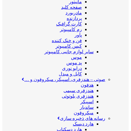
مانیتور
صفحه کلید
مادربورد
پردازنده
کارت گرافیک
رم کامپیوتر
پاور
فن و خنک کننده
کیس کامپیوتر
سایر لوازم جانبی کامپیوتر
موس
پد موس
درایو نوری
کابل و مبدل
صوتی
–
هندزفری، اسپیکر، میکروفون و …
هدفون
هندزفری سیمی
هندزفری بلوتوثی
اسپیکر
ساندبار
میکروفون
رسانه های ذخیره سازی
هارد دیسک
هارد دسکتاپ