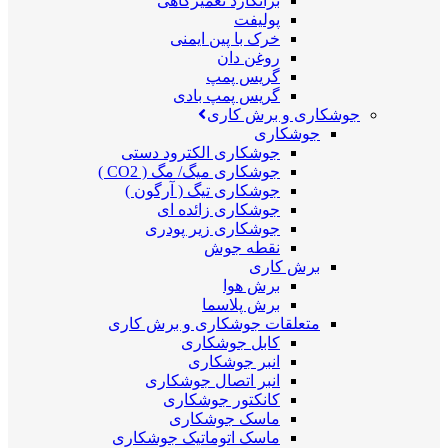
برانکارد تعمیرگاهی
پولیفت
خرک با پین ایمنی
روغن دان
گریس پمپ
گریس پمپ بادی
جوشکاری و برش کاری
جوشکاری
جوشکاری الکترود دستی
جوشکاری میگ/ مگ ( CO2 )
جوشکاری تیگ ( آرگون )
جوشکاری زائده ای
جوشکاری زیر پودری
نقطه جوش
برش کاری
برش هوا
برش پلاسما
متعلقات جوشکاری و برش کاری
کابل جوشکاری
انبر جوشکاری
انبر اتصال جوشکاری
کانکتور جوشکاری
ماسک جوشکاری
ماسک اتوماتیک جوشکاری