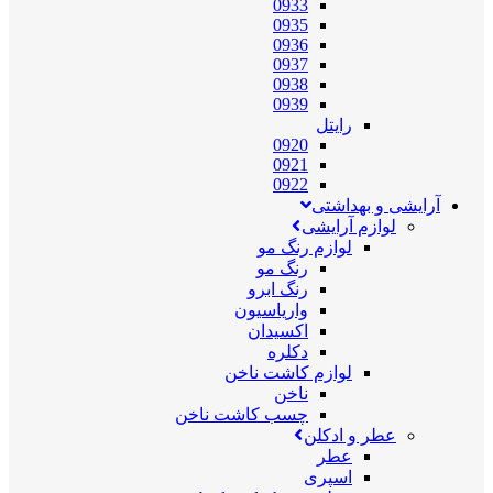
0933
0935
0936
0937
0938
0939
رایتل
0920
0921
0922
آرایشی و بهداشتی
لوازم آرایشی
لوازم رنگ مو
رنگ مو
رنگ ابرو
واریاسیون
اکسیدان
دکلره
لوازم کاشت ناخن
ناخن
چسب کاشت ناخن
عطر و ادکلن
عطر
اسپری