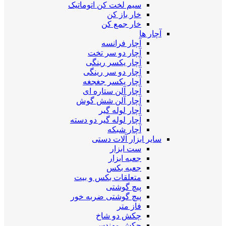
سیم لخت کن اتوماتیک
خار باز کن
خار جمع کن
آچار ها
آچار فرانسه
آچار دو سر تخت
آچار یکسر رینگی
آچار دو سر رینگی
آچار یکسر جغجغه
آچار آلن ستاره ای
آچار آلن شش گوش
آچار لوله گیر
آچار لوله گیر دو دسته
آچار شبکه
سایر ابزار آلات دستی
ست ابزار
جعبه ابزار
جعبه بکس
متعلقات بکس و بیت
پیچ گوشتی
پیچ گوشتی ضربه خور
فاز متر
چکش دو شاخ
چکش مهندسی