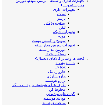
تجهیزات اداری و شبکه
–
پرینتر، مودم، دوربین
مداربسته و …
تجهیزات اداری
اسکنر
پرینتر
ویدئو پروژکتور
تلفن
تجهیزات شبکه
مودم
سوییچ و اکسس پوینت
تجهیزات دوربین مدار بسته
دوربین مدار بسته
دستگاه DVR
گجت ها و سایر کالاهای دیجیتال
خانه هوشمند
Tv box
جارو رباتیک
جارو شارژی
ترازو هوشمند
ظرف غذای هوشمند حیوانات خانگی
مخلوط کن
گجت های پوشیدنی
مچ بند هوشمند
ساعت هوشمند