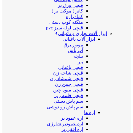
قیچی ورق بر
کاتر ( موکت بر )
کمان اره
منگنه کوب دستی
قیچی لوله سبز pvc
ابزار آلات نجاری و باغبانی
ابزار آلات باغبانی
موتور برق
آب پاش
بیلچه
تبر
قیچی باغبانی
قیچی شاخه زن
قیچی شمشاد زن
قیچی چمن زن
قیچی میوه چین
قیچی قلمه زنی
سم پاش دستی
سم پاش رو دوشی
اره ها
اره عمود بر
اره عمودبر شارژی
اره افقی بر