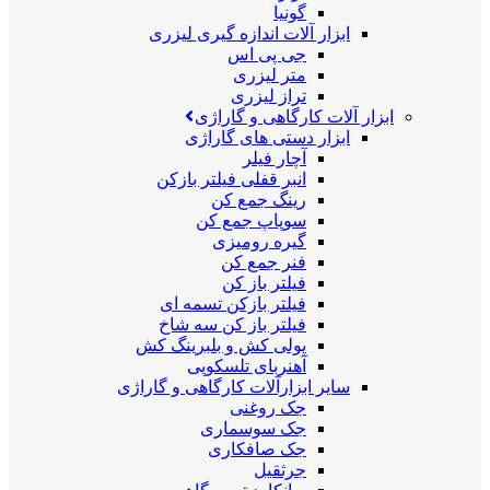
گونیا
ابزار آلات اندازه گیری لیزری
جی پی اس
متر لیزری
تراز لیزری
ابزار آلات کارگاهی و گاراژی
ابزار دستی های گاراژی
آچار فیلر
انبر قفلی فیلتر بازکن
رینگ جمع کن
سوپاپ جمع کن
گیره رومیزی
فنر جمع کن
فیلتر باز کن
فیلتر بازکن تسمه ای
فیلتر باز کن سه شاخ
پولی کش و بلبرینگ کش
آهنربای تلسکوپی
سایر ابزارآلات کارگاهی و گاراژی
جک روغنی
جک سوسماری
جک صافکاری
جرثقیل