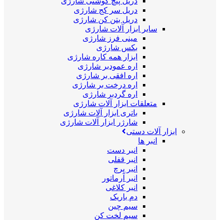
دریل پیچ گوشتی شارژی
دریل سر کج شارژی
دریل بتن کن شارژی
سایر ابزار آلات شارژی
مینی فرز شارژی
بکس شارژی
ابزار همه کاره شارژی
اره عمودبر شارژی
اره افقی بر شارژی
اره درخت بر شارژی
اره گردبر شارژی
متعلقات ابزار آلات شارژی
باتری ابزار آلات شارژی
شارژر ابزار آلات شارژی
ابزار آلات دستی
انبر ها
انبر دست
انبر قفلی
انبر پرچ
انبر آرماتور
انبر کلاغی
دم باریک
سیم چین
سیم لخت کن