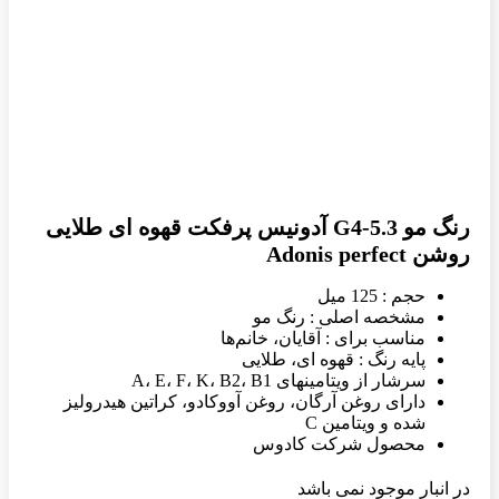
رنگ مو G4-5.3 آدونیس پرفکت قهوه ای طلایی
روشن Adonis perfect
حجم : 125 میل
مشخصه اصلی : رنگ مو
مناسب برای : آقایان، خانم‌ها
پایه رنگ : قهوه ای، طلایی
سرشار از ویتامینهای A، E، F، K، B2، B1
دارای روغن آرگان، روغن آووکادو، کراتین هیدرولیز
شده و ویتامین C
محصول شرکت کادوس
در انبار موجود نمی باشد