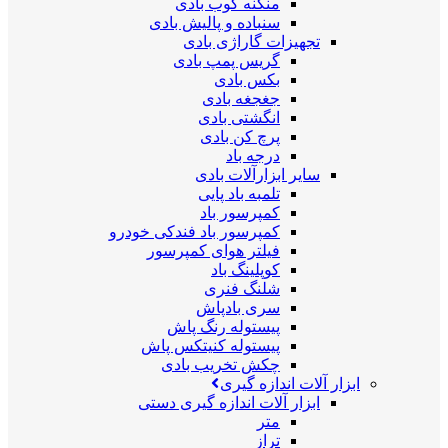
منگنه کوب بادی
سنباده و پالیش بادی
تجهیزات گاراژی بادی
گریس پمپ بادی
بکس بادی
جغجغه بادی
انگشتی بادی
پرچ کن بادی
درجه باد
سایر ابزارآلات بادی
تلمبه باد پایی
کمپرسور باد
کمپرسور باد فندکی خودرو
فیلتر هوای کمپرسور
کوپلینگ باد
شلنگ فنری
سری بادپاش
پیستوله رنگ پاش
پیستوله کنیتکس پاش
چکش تخریب بادی
ابزار آلات اندازه گیری
ابزار آلات اندازه گیری دستی
متر
تراز