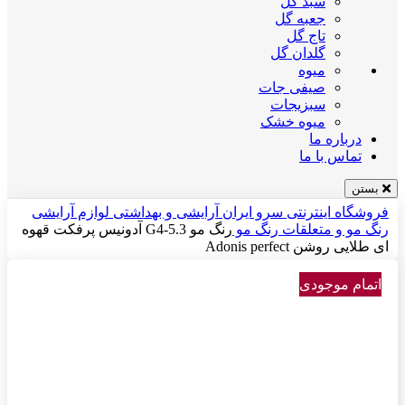
سبد گل
جعبه گل
تاج گل
گلدان گل
میوه
صیفی جات
سبزیجات
میوه خشک
درباره ما
تماس با ما
بستن
فروشگاه اینترنتی سرو ایران
آرایشی و بهداشتی
لوازم آرایشی
رنگ مو و متعلقات
رنگ مو
رنگ مو G4-5.3 آدونیس پرفکت قهوه
ای طلایی روشن Adonis perfect
اتمام موجودی