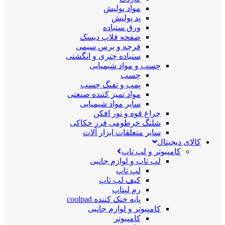
مواد پولیش
پد پولیش
ورق سنباده
صفحه فلاپ دیسک
فرچه و برس سیمی
سنباده چتری و انگشتی
چسب و مواد شیمیایی
چسب
پمپ و تفنگ چسب
مواد تمیز کننده صنعتی
سایر مواد شیمیایی
چراغ قوه و نور افکن
شلنگ خرطومی فرز حکاکی
سایر متعلقات ابزار آلات
کالای دیجیتال
کامپیوتر و لپ تاپ
لپ تاپ و لوازم جانبی
لپ تاپ
کیف لپ تاپ
رم لپتاپ
پایه خنک کننده coolpad
کامپیوتر و لوازم جانبی
کامپیوتر