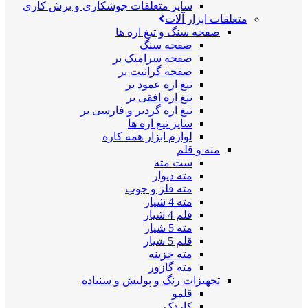
سایر متعلقات جوشکاری و برش کاری
متعلقات ابزار آلات
صفحه سنگ و تیغ اره ها
صفحه سنگ
صفحه سرامیک بر
صفحه گرانیت بر
تیغ اره عمود بر
تیغ اره افقی بر
تیغ اره گردبر و فارسی بر
سایر تیغ اره ها
لوازم ابزار همه کاره
مته و قلم
ست مته
مته دیوار
مته فلز و چوب
مته 4 شیار
قلم 4 شیار
مته 5 شیار
قلم 5 شیار
مته خزینه
مته گازور
تجهیزات رنگ و پولیش و سنباده
قلمو
کاردک