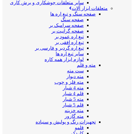
سایر متعلقات جوشکاری و برش کاری
متعلقات ابزار آلات
صفحه سنگ و تیغ اره ها
صفحه سنگ
صفحه سرامیک بر
صفحه گرانیت بر
تیغ اره عمود بر
تیغ اره افقی بر
تیغ اره گردبر و فارسی بر
سایر تیغ اره ها
لوازم ابزار همه کاره
مته و قلم
ست مته
مته دیوار
مته فلز و چوب
مته 4 شیار
قلم 4 شیار
مته 5 شیار
قلم 5 شیار
مته خزینه
مته گازور
تجهیزات رنگ و پولیش و سنباده
قلمو
کاردک