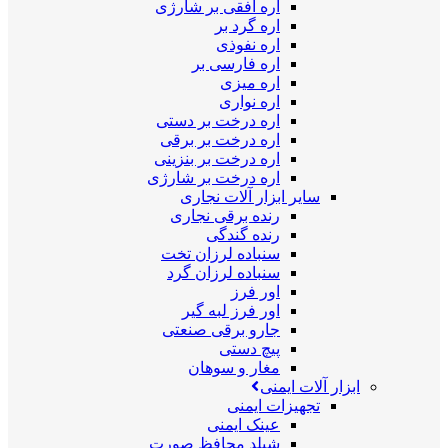
اره افقی بر شارژی
اره گرد بر
اره نفوذی
اره فارسی بر
اره میزی
اره نواری
اره درخت بر دستی
اره درخت بر برقی
اره درخت بر بنزینی
اره درخت بر شارژی
سایر ابزار آلات نجاری
رنده برقی نجاری
رنده گندگی
سنباده لرزان تخت
سنباده لرزان گرد
اور فرز
اور فرز لبه گیر
جارو برقی صنعتی
پیچ دستی
مغار و سوهان
ابزار آلات ایمنی
تجهیزات ایمنی
عینک ایمنی
شیلد محافظ صورت