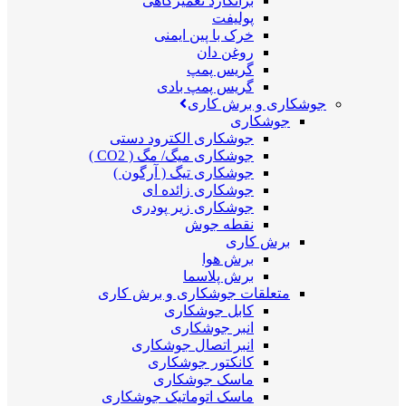
برانکارد تعمیرگاهی
پولیفت
خرک با پین ایمنی
روغن دان
گریس پمپ
گریس پمپ بادی
جوشکاری و برش کاری
جوشکاری
جوشکاری الکترود دستی
جوشکاری میگ/ مگ ( CO2 )
جوشکاری تیگ ( آرگون )
جوشکاری زائده ای
جوشکاری زیر پودری
نقطه جوش
برش کاری
برش هوا
برش پلاسما
متعلقات جوشکاری و برش کاری
کابل جوشکاری
انبر جوشکاری
انبر اتصال جوشکاری
کانکتور جوشکاری
ماسک جوشکاری
ماسک اتوماتیک جوشکاری