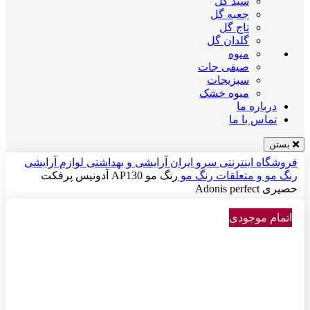
سبد گل
جعبه گل
تاج گل
گلدان گل
میوه
صیفی جات
سبزیجات
میوه خشک
درباره ما
تماس با ما
بستن
فروشگاه اینترنتی سرو ایران
آرایشی و بهداشتی
لوازم آرایشی
رنگ مو و متعلقات
رنگ مو
رنگ مو AP130 آدونیس پرفکت
حصیری Adonis perfect
اتمام موجودی