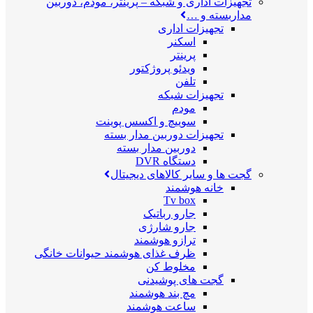
تجهیزات اداری و شبکه
–
پرینتر، مودم، دوربین
مداربسته و …
تجهیزات اداری
اسکنر
پرینتر
ویدئو پروژکتور
تلفن
تجهیزات شبکه
مودم
سوییچ و اکسس پوینت
تجهیزات دوربین مدار بسته
دوربین مدار بسته
دستگاه DVR
گجت ها و سایر کالاهای دیجیتال
خانه هوشمند
Tv box
جارو رباتیک
جارو شارژی
ترازو هوشمند
ظرف غذای هوشمند حیوانات خانگی
مخلوط کن
گجت های پوشیدنی
مچ بند هوشمند
ساعت هوشمند