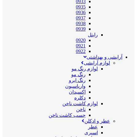
0933
0935
0936
0937
0938
0939
رایتل
0920
0921
0922
آرایشی و بهداشتی
لوازم آرایشی
لوازم رنگ مو
رنگ مو
رنگ ابرو
واریاسیون
اکسیدان
دکلره
لوازم کاشت ناخن
ناخن
چسب کاشت ناخن
عطر و ادکلن
عطر
اسپری