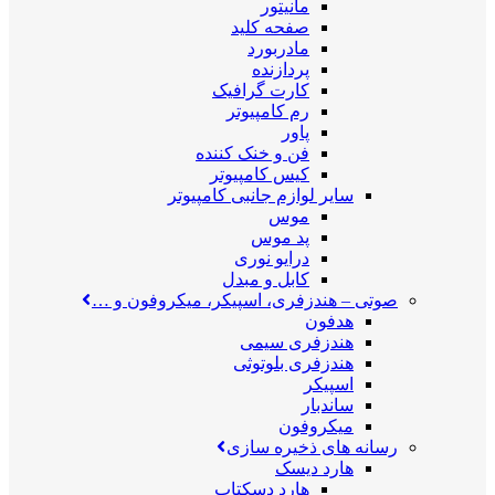
مانیتور
صفحه کلید
مادربورد
پردازنده
کارت گرافیک
رم کامپیوتر
پاور
فن و خنک کننده
کیس کامپیوتر
سایر لوازم جانبی کامپیوتر
موس
پد موس
درایو نوری
کابل و مبدل
صوتی
–
هندزفری، اسپیکر، میکروفون و …
هدفون
هندزفری سیمی
هندزفری بلوتوثی
اسپیکر
ساندبار
میکروفون
رسانه های ذخیره سازی
هارد دیسک
هارد دسکتاپ