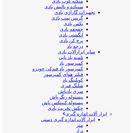
منگنه کوب بادی
سنباده و پالیش بادی
تجهیزات گاراژی بادی
گریس پمپ بادی
بکس بادی
جغجغه بادی
انگشتی بادی
پرچ کن بادی
درجه باد
سایر ابزارآلات بادی
تلمبه باد پایی
کمپرسور باد
کمپرسور باد فندکی خودرو
فیلتر هوای کمپرسور
کوپلینگ باد
شلنگ فنری
سری بادپاش
پیستوله رنگ پاش
پیستوله کنیتکس پاش
چکش تخریب بادی
ابزار آلات اندازه گیری
ابزار آلات اندازه گیری دستی
متر
تراز