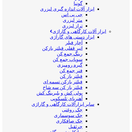
گونیا
ابزار آلات اندازه گیری لیزری
جی پی اس
متر لیزری
تراز لیزری
ابزار آلات کارگاهی و گاراژی
ابزار دستی های گاراژی
آچار فیلر
انبر قفلی فیلتر بازکن
رینگ جمع کن
سوپاپ جمع کن
گیره رومیزی
فنر جمع کن
فیلتر باز کن
فیلتر بازکن تسمه ای
فیلتر باز کن سه شاخ
پولی کش و بلبرینگ کش
آهنربای تلسکوپی
سایر ابزارآلات کارگاهی و گاراژی
جک روغنی
جک سوسماری
جک صافکاری
جرثقیل