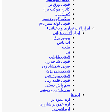
قیچی ورق بر
کاتر ( موکت بر )
کمان اره
منگنه کوب دستی
قیچی لوله سبز pvc
ابزار آلات نجاری و باغبانی
ابزار آلات باغبانی
موتور برق
آب پاش
بیلچه
تبر
قیچی باغبانی
قیچی شاخه زن
قیچی شمشاد زن
قیچی چمن زن
قیچی میوه چین
قیچی قلمه زنی
سم پاش دستی
سم پاش رو دوشی
اره ها
اره عمود بر
اره عمودبر شارژی
اره افقی بر