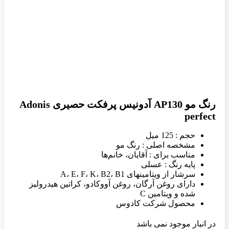
رنگ مو AP130 آدونیس پرفکت حصیری Adonis
perfect
حجم : 125 میل
مشخصه اصلی : رنگ مو
مناسب برای : آقایان، خانم‌ها
پایه رنگ : عسلی
سرشار از ویتامینهای A، E، F، K، B2، B1
دارای روغن آرگان، روغن آووکادو، کراتین هیدرولیز
شده و ویتامین C
محصول شرکت کادوس
در انبار موجود نمی باشد