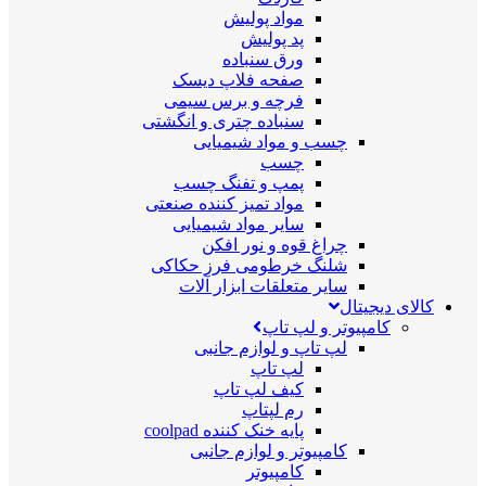
مواد پولیش
پد پولیش
ورق سنباده
صفحه فلاپ دیسک
فرچه و برس سیمی
سنباده چتری و انگشتی
چسب و مواد شیمیایی
چسب
پمپ و تفنگ چسب
مواد تمیز کننده صنعتی
سایر مواد شیمیایی
چراغ قوه و نور افکن
شلنگ خرطومی فرز حکاکی
سایر متعلقات ابزار آلات
کالای دیجیتال
کامپیوتر و لپ تاپ
لپ تاپ و لوازم جانبی
لپ تاپ
کیف لپ تاپ
رم لپتاپ
پایه خنک کننده coolpad
کامپیوتر و لوازم جانبی
کامپیوتر