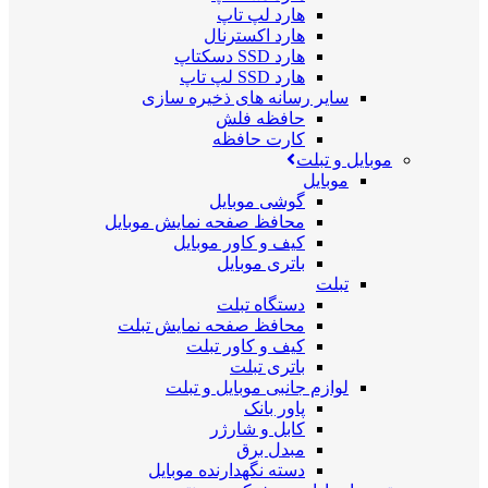
هارد لپ تاپ
هارد اکسترنال
هارد SSD دسکتاپ
هارد SSD لپ تاپ
سایر رسانه های ذخیره سازی
حافظه فلش
کارت حافظه
موبایل و تبلت
موبایل
گوشی موبایل
محافظ صفحه نمایش موبایل
کیف و کاور موبایل
باتری موبایل
تبلت
دستگاه تبلت
محافظ صفحه نمایش تبلت
کیف و کاور تبلت
باتری تبلت
لوازم جانبی موبایل و تبلت
پاور بانک
کابل و شارژر
مبدل برق
دسته نگهدارنده موبایل