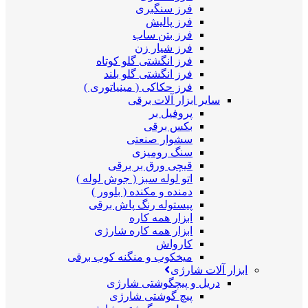
فرز سنگبری
فرز پالیش
فرز بتن ساب
فرز شیار زن
فرز انگشتی گلو کوتاه
فرز انگشتی گلو بلند
فرز حکاکی ( مینیاتوری )
سایر ابزار آلات برقی
پروفیل بر
بکس برقی
سشوار صنعتی
سنگ رومیزی
قیچی ورق بر برقی
اتو لوله سبز ( جوش لوله )
دمنده و مکنده ( بلوور )
پیستوله رنگ پاش برقی
ابزار همه کاره
ابزار همه کاره شارژی
کارواش
میخکوب و منگنه کوب برقی
ابزار آلات شارژی
دریل و پیچگوشتی شارژی
پیچ گوشتی شارژی