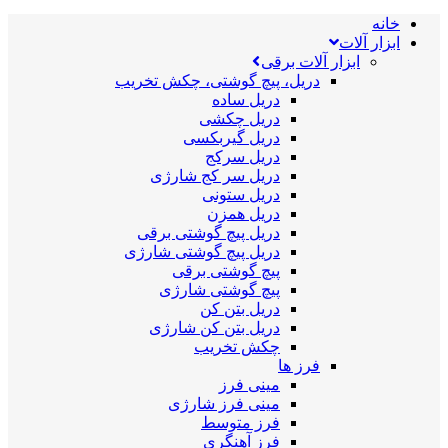
خانه
ابزار آلات
ابزار آلات برقی
دریل، پیچ گوشتی، چکش تخریب
دریل ساده
دریل چکشی
دریل گیربکسی
دریل سرکج
دریل سر کج شارژی
دریل ستونی
دریل همزن
دریل پیچ گوشتی برقی
دریل پیچ گوشتی شارژی
پیچ گوشتی برقی
پیچ گوشتی شارژی
دریل بتن کن
دریل بتن کن شارژی
چکش تخریب
فرز ها
مینی فرز
مینی فرز شارژی
فرز متوسط
فرز آهنگری