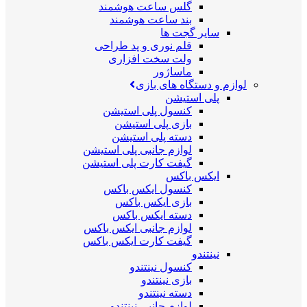
گلس ساعت هوشمند
بند ساعت هوشمند
سایر گجت ها
قلم نوری و پد طراحی
ولت سخت افزاری
ماساژور
لوازم و دستگاه های بازی
پلی استیشن
کنسول پلی استیشن
بازی پلی استیشن
دسته پلی استیشن
لوازم جانبی پلی استیشن
گیفت کارت پلی استیشن
ایکس باکس
کنسول ایکس باکس
بازی ایکس باکس
دسته ایکس باکس
لوازم جانبی ایکس باکس
گیفت کارت ایکس باکس
نینتندو
کنسول نینتندو
بازی نینتندو
دسته نینتندو
لوازم جانبی نینتندو