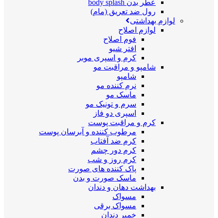
عطر بدن body splash
رول ضد تعریق (مام)
لوازم بهداشتی
لوازم اصلاح
فوم اصلاح
افتر شیو
کرم و اسپری موبر
شامپو و مراقبت مو
شامپو
نرم کننده مو
ماسک مو
سرم و تونیک مو
اسپری دو فاز
کرم و مراقبت پوست
مرطوب کننده و آبرسان پوست
کرم ضد آفتاب
کرم دور چشم
کرم روز و شب
پاک کننده های صورت
ماسک صورت و بدن
بهداشت دهان و دندان
مسواک
مسواک برقی
خمیر دندان