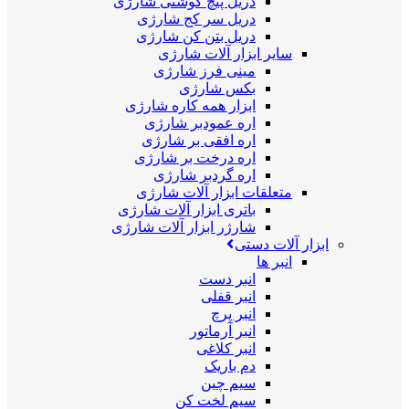
دریل پیچ گوشتی شارژی
دریل سر کج شارژی
دریل بتن کن شارژی
سایر ابزار آلات شارژی
مینی فرز شارژی
بکس شارژی
ابزار همه کاره شارژی
اره عمودبر شارژی
اره افقی بر شارژی
اره درخت بر شارژی
اره گردبر شارژی
متعلقات ابزار آلات شارژی
باتری ابزار آلات شارژی
شارژر ابزار آلات شارژی
ابزار آلات دستی
انبر ها
انبر دست
انبر قفلی
انبر پرچ
انبر آرماتور
انبر کلاغی
دم باریک
سیم چین
سیم لخت کن