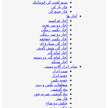
سیم لخت کن اتوماتیک
خار باز کن
خار جمع کن
آچار ها
آچار فرانسه
آچار دو سر تخت
آچار یکسر رینگی
آچار دو سر رینگی
آچار یکسر جغجغه
آچار آلن ستاره ای
آچار آلن شش گوش
آچار لوله گیر
آچار لوله گیر دو دسته
آچار شبکه
سایر ابزار آلات دستی
ست ابزار
جعبه ابزار
جعبه بکس
متعلقات بکس و بیت
پیچ گوشتی
پیچ گوشتی ضربه خور
فاز متر
چکش دو شاخ
چکش مهندسی