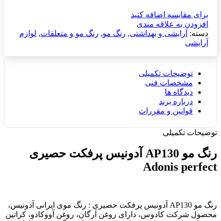
برای مقایسه اضافه کنید
افزودن به علاقه مندی
دسته:
آرایشی و بهداشتی
,
رنگ مو
,
رنگ مو و متعلقات
,
لوازم
آرایشی
توضیحات تکمیلی
مشخصات فنی
دیدگاه ها
درباره برند
قوانین و مقررات
توضیحات تکمیلی
رنگ مو AP130 آدونیس پرفکت حصیری
Adonis perfect
رنگ مو AP130 آدونیس پرفکت حصیری : رنگ موی ایرانی آدونیس،
محصول شرکت کادوس، دارای روغن آرگان، روغن آووکادو، کراتین