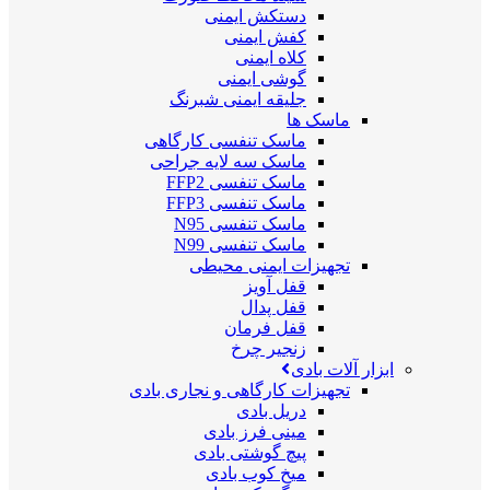
دستکش ایمنی
کفش ایمنی
کلاه ایمنی
گوشی ایمنی
جلیقه ایمنی شبرنگ
ماسک ها
ماسک تنفسی کارگاهی
ماسک سه لایه جراحی
ماسک تنفسی FFP2
ماسک تنفسی FFP3
ماسک تنفسی N95
ماسک تنفسی N99
تجهیزات ایمنی محیطی
قفل آویز
قفل پدال
قفل فرمان
زنجیر چرخ
ابزار آلات بادی
تجهیزات کارگاهی و نجاری بادی
دریل بادی
مینی فرز بادی
پیچ گوشتی بادی
میخ کوب بادی