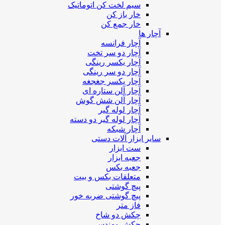
سیم لخت کن اتوماتیک
خار باز کن
خار جمع کن
آچار ها
آچار فرانسه
آچار دو سر تخت
آچار یکسر رینگی
آچار دو سر رینگی
آچار یکسر جغجغه
آچار آلن ستاره ای
آچار آلن شش گوش
آچار لوله گیر
آچار لوله گیر دو دسته
آچار شبکه
سایر ابزار آلات دستی
ست ابزار
جعبه ابزار
جعبه بکس
متعلقات بکس و بیت
پیچ گوشتی
پیچ گوشتی ضربه خور
فاز متر
چکش دو شاخ
چکش مهندسی