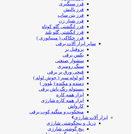
فرز سنگبری
فرز پالیش
فرز بتن ساب
فرز شیار زن
فرز انگشتی گلو کوتاه
فرز انگشتی گلو بلند
فرز حکاکی ( مینیاتوری )
سایر ابزار آلات برقی
پروفیل بر
بکس برقی
سشوار صنعتی
سنگ رومیزی
قیچی ورق بر برقی
اتو لوله سبز ( جوش لوله )
دمنده و مکنده ( بلوور )
پیستوله رنگ پاش برقی
ابزار همه کاره
ابزار همه کاره شارژی
کارواش
میخکوب و منگنه کوب برقی
ابزار آلات شارژی
دریل و پیچگوشتی شارژی
پیچ گوشتی شارژی