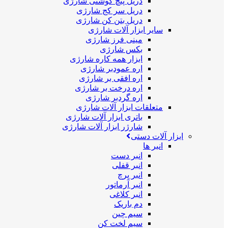
دریل پیچ گوشتی شارژی
دریل سر کج شارژی
دریل بتن کن شارژی
سایر ابزار آلات شارژی
مینی فرز شارژی
بکس شارژی
ابزار همه کاره شارژی
اره عمودبر شارژی
اره افقی بر شارژی
اره درخت بر شارژی
اره گردبر شارژی
متعلقات ابزار آلات شارژی
باتری ابزار آلات شارژی
شارژر ابزار آلات شارژی
ابزار آلات دستی
انبر ها
انبر دست
انبر قفلی
انبر پرچ
انبر آرماتور
انبر کلاغی
دم باریک
سیم چین
سیم لخت کن