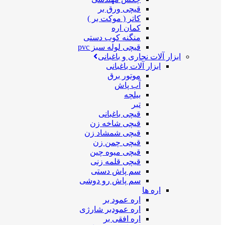
قیچی ورق بر
کاتر ( موکت بر )
کمان اره
منگنه کوب دستی
قیچی لوله سبز pvc
ابزار آلات نجاری و باغبانی
ابزار آلات باغبانی
موتور برق
آب پاش
بیلچه
تبر
قیچی باغبانی
قیچی شاخه زن
قیچی شمشاد زن
قیچی چمن زن
قیچی میوه چین
قیچی قلمه زنی
سم پاش دستی
سم پاش رو دوشی
اره ها
اره عمود بر
اره عمودبر شارژی
اره افقی بر