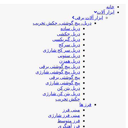
خانه
ابزار آلات
ابزار آلات برقی
دریل، پیچ گوشتی، چکش تخریب
دریل ساده
دریل چکشی
دریل گیربکسی
دریل سرکج
دریل سر کج شارژی
دریل ستونی
دریل همزن
دریل پیچ گوشتی برقی
دریل پیچ گوشتی شارژی
پیچ گوشتی برقی
پیچ گوشتی شارژی
دریل بتن کن
دریل بتن کن شارژی
چکش تخریب
فرز ها
مینی فرز
مینی فرز شارژی
فرز متوسط
فرز آهنگری