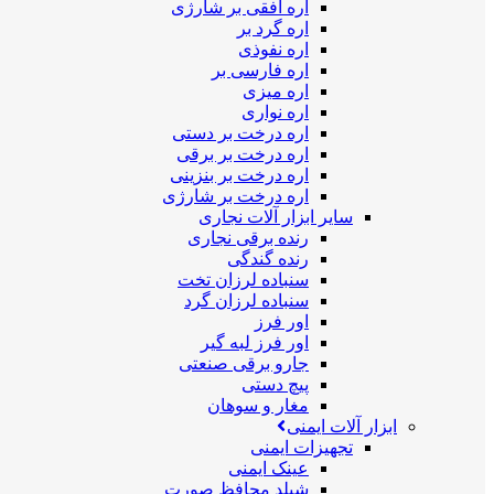
اره افقی بر شارژی
اره گرد بر
اره نفوذی
اره فارسی بر
اره میزی
اره نواری
اره درخت بر دستی
اره درخت بر برقی
اره درخت بر بنزینی
اره درخت بر شارژی
سایر ابزار آلات نجاری
رنده برقی نجاری
رنده گندگی
سنباده لرزان تخت
سنباده لرزان گرد
اور فرز
اور فرز لبه گیر
جارو برقی صنعتی
پیچ دستی
مغار و سوهان
ابزار آلات ایمنی
تجهیزات ایمنی
عینک ایمنی
شیلد محافظ صورت