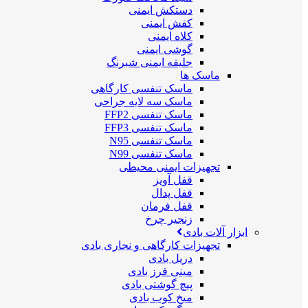
دستکش ایمنی
کفش ایمنی
کلاه ایمنی
گوشی ایمنی
جلیقه ایمنی شبرنگ
ماسک ها
ماسک تنفسی کارگاهی
ماسک سه لایه جراحی
ماسک تنفسی FFP2
ماسک تنفسی FFP3
ماسک تنفسی N95
ماسک تنفسی N99
تجهیزات ایمنی محیطی
قفل آویز
قفل پدال
قفل فرمان
زنجیر چرخ
ابزار آلات بادی
تجهیزات کارگاهی و نجاری بادی
دریل بادی
مینی فرز بادی
پیچ گوشتی بادی
میخ کوب بادی